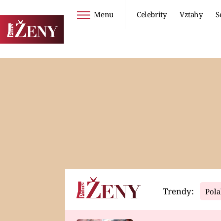
Menu
Celebrity
Vztahy
S
Seriály
Životní styl
ZOO
DIETY A HUBNUTÍ
PROSTŘENO!
CESTOVÁNÍ A
DOVOLENÁ
DUCH
ZDRAVÍ
Trendy:
Pola
Horoskopy
Video
ASTROČLÁNKY
SERIÁLY