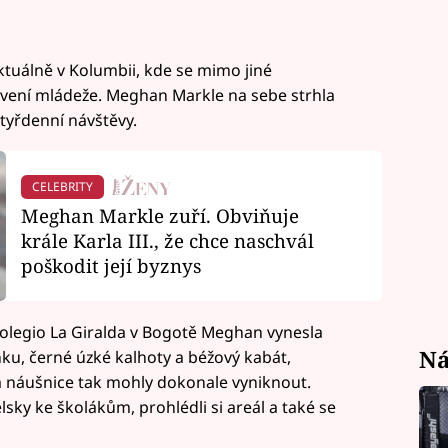
tuálně v Kolumbii, kde se mimo jiné
tavení mládeže. Meghan Markle na sebe strhla
tyřdenní návštěvy.
CELEBRITY
Meghan Markle zuří. Obviňuje
krále Karla III., že chce naschvál
poškodit její byznys
 Colegio La Giralda v Bogotě Meghan vynesla
Ná
enku, černé úzké kalhoty a béžový kabát,
a náušnice tak mohly dokonale vyniknout.
sky ke školákům, prohlédli si areál a také se