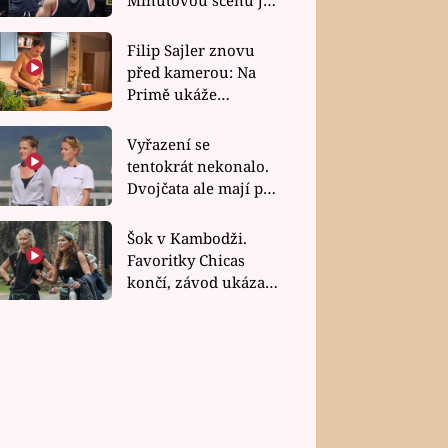
bez dubla
Filip Sajler znovu
před kamerou: Na
Primě ukáže
poctivou kuchyni i
rychlé recepty
Vyřazení se
tentokrát nekonalo.
Dvojčata ale mají po
uzavření třetí etapy
závodu nůž na krku
Šok v Kambodži.
Favoritky Chicas
končí, závod ukázal
svou nejtvrdší tvář