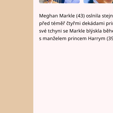
Meghan Markle (43) oslnila stej
před téměř čtyřmi dekádami pri
své tchyni se Markle blýskla bě
s manželem princem Harrym (39