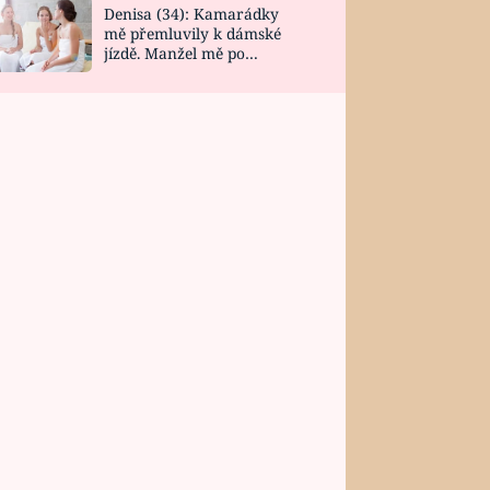
Denisa (34): Kamarádky
mě přemluvily k dámské
jízdě. Manžel mě po
návratu zaskočil