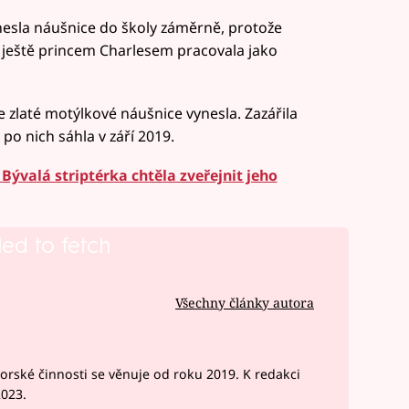
esla náušnice do školy záměrně, protože
 ještě princem Charlesem pracovala jako
 zlaté motýlkové náušnice vynesla. Zazářila
u po nich sáhla v září 2019.
Bývalá striptérka chtěla zveřejnit jeho
led to fetch
Všechny články autora
rské činnosti se věnuje od roku 2019. K redakci
2023.