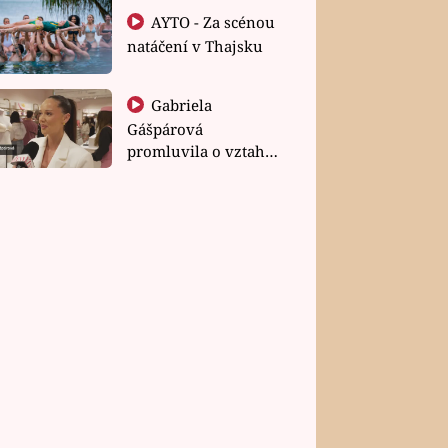
AYTO - Za scénou
natáčení v Thajsku
Gabriela
Gášpárová
promluvila o vztahu
a zakládání rodiny