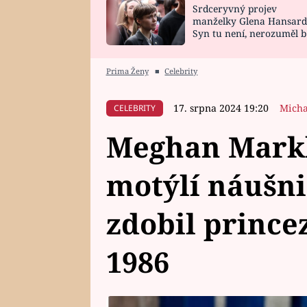
Srdceryvný projev
SNÁŘ
CELEBRITY
manželky Glena Hansard
Syn tu není, nerozuměl b
HOROSKOP NA
VAŘENÍ
tomu, vysvětlila
ROK 2023
Prima Ženy
■
Celebrity
17. srpna 2024 19:20
Micha
CELEBRITY
Meghan Markl
motýlí náušni
zdobil prince
1986