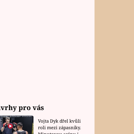
vrhy pro vás
Vojta Dyk dřel kvůli
roli mezi zápasníky.
Minutovou scénu jel