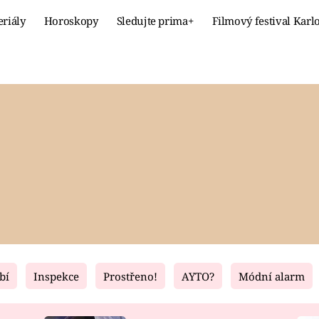
eriály
Horoskopy
Sledujte prima+
Filmový festival Karl
Celebrity
Recept
MÓDA A KRÁSA
HLAVNÍ JÍ
VZTAHY A SEX
SLADKÉ
PRIMA MAMINKA
ZDRAVÉ
bí
Inspekce
Prostřeno!
AYTO?
Módní alarm
Fresh
Living
RECEPTY
BYDLENÍ