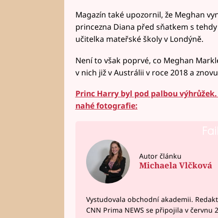
Magazín také upozornil, že Meghan vyn
princezna Diana před sňatkem s tehdy
učitelka mateřské školy v Londýně.
Není to však poprvé, co Meghan Markle
v nich již v Austrálii v roce 2018 a znov
Princ Harry byl pod palbou výhrůžek. 
nahé fotografie:
Fai
Autor článku
Michaela Vlčková
Vystudovala obchodní akademii. Redakto
CNN Prima NEWS se připojila v červnu 