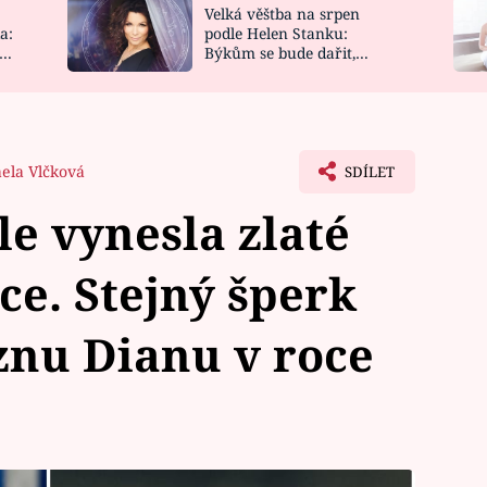
Velká věštba na srpen
NOVINKY
ZAHRADA
a:
podle Helen Stanku:
y
Býkům se bude dařit,
VIDEORECEPTY
DESIGN
Vodnáře čeká jízda
ela Vlčková
SDÍLET
e vynesla zlaté
ce. Stejný šperk
znu Dianu v roce