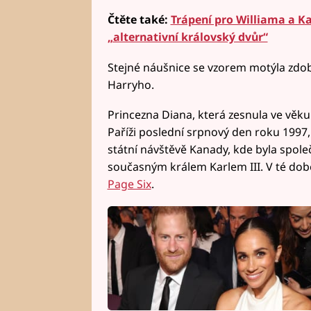
Čtěte také:
Trápení pro Williama a K
„alternativní královský dvůr“
Stejné náušnice se vzorem motýla zdobi
Harryho.
Princezna Diana, která zesnula ve věku
Paříži poslední srpnový den roku 1997,
státní návštěvě Kanady, kde byla spol
současným králem Karlem III. V té době
Page Six
.