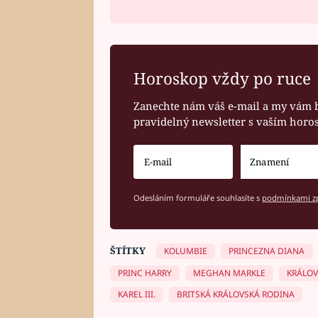
Horoskop vždy po ruce
Zanechte nám váš e-mail a my vám 
pravidelný newsletter s vaším hor
Odesláním formuláře souhlasíte s
podmínkami zp
ŠTÍTKY
KOLUMBIE
PRINCEZNA DIANA
PRINC HARRY
MEGHAN MARKLE
KRÁLOV
KAREL III.
BRITSKÁ KRÁLOVSKÁ RODINA