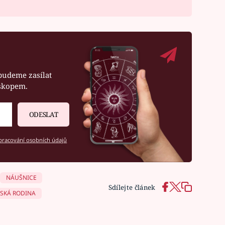
budeme zasílat
oskopem.
ODESLAT
racování osobních údajů
NÁUŠNICE
Sdílejte článek
SKÁ RODINA