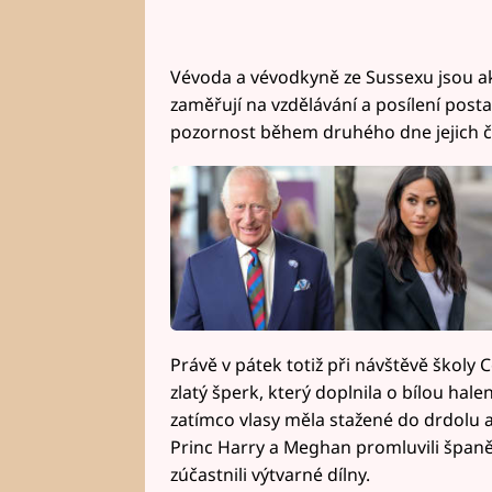
Vévoda a vévodkyně ze Sussexu jsou ak
zaměřují na vzdělávání a posílení pos
pozornost během druhého dne jejich č
Právě v pátek totiž při návštěvě školy
zlatý šperk, který doplnila o bílou hal
zatímco vlasy měla stažené do drdolu 
Princ Harry a Meghan promluvili španěl
zúčastnili výtvarné dílny.