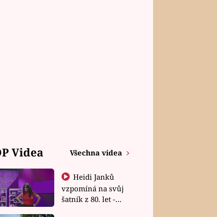
P Videa
Všechna videa
Heidi Janků
vzpomíná na svůj
šatník z 80. let -
Shopaholičky