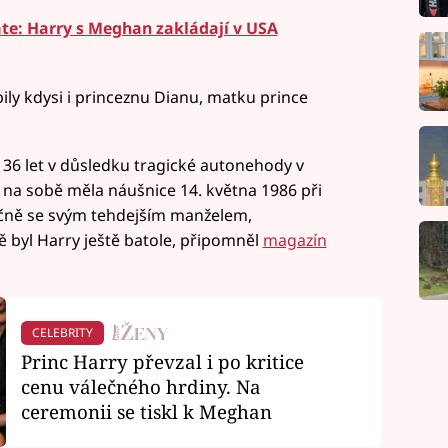
ate: Harry s Meghan zakládají v USA
ly kdysi i princeznu Dianu, matku prince
 36 let v důsledku tragické autonehody v
 na sobě měla náušnice 14. května 1986 při
ečně se svým tehdejším manželem,
 byl Harry ještě batole, připomněl
magazín
CELEBRITY
Princ Harry převzal i po kritice
cenu válečného hrdiny. Na
ceremonii se tiskl k Meghan