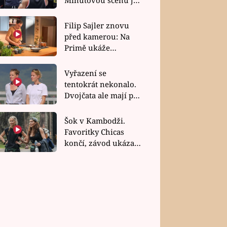
bez dubla
Filip Sajler znovu
před kamerou: Na
Primě ukáže
poctivou kuchyni i
rychlé recepty
Vyřazení se
tentokrát nekonalo.
Dvojčata ale mají po
uzavření třetí etapy
závodu nůž na krku
Šok v Kambodži.
Favoritky Chicas
končí, závod ukázal
svou nejtvrdší tvář