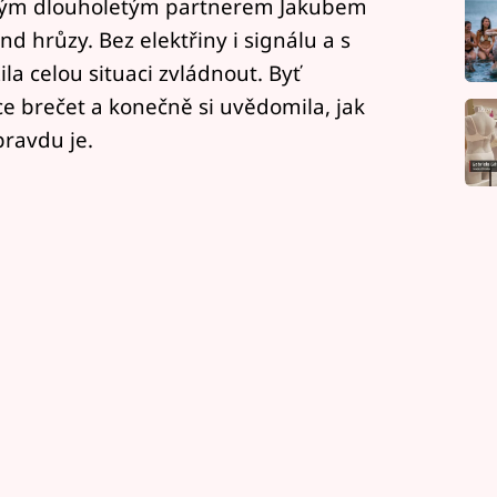
svým dlouholetým partnerem Jakubem
d hrůzy. Bez elektřiny i signálu a s
a celou situaci zvládnout. Byť
hce brečet a konečně si uvědomila, jak
pravdu je.