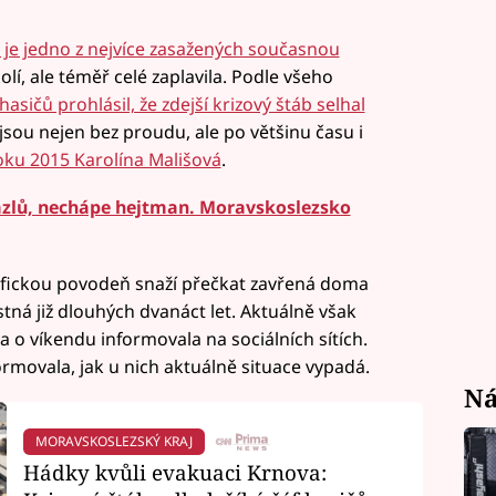
je jedno z nejvíce zasažených současnou
olí, ale téměř celé zaplavila. Podle všeho
hasičů prohlásil, že zdejší krizový štáb selhal
í jsou nejen bez proudu, ale po většinu času i
roku 2015 Karolína Mališová
.
zlů, nechápe hejtman. Moravskoslezsko
fickou povodeň snaží přečkat zavřená doma
tná již dlouhých dvanáct let. Aktuálně však
na o víkendu informovala na sociálních sítích.
ormovala, jak u nich aktuálně situace vypadá.
Ná
MORAVSKOSLEZSKÝ KRAJ
Hádky kvůli evakuaci Krnova: