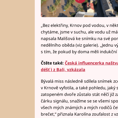
„Bez elektřiny, Krnov pod vodou, v něk
chytáme, jsme v suchu, ale vodu už má
napsala Mališová ke snímku na své p
nedělního oběda (viz galerie). „Jednu 
s tím, že pokud by doma měli indukční d
Čtěte také:
Česká influencerka naštva
déšť i z Bali, vzkázala
Bývalá miss následně sdílela snímek zc
v Krnově vyfotila, a také pohledu, jaký
zatopeném dvoře zůstalo stát něčí již 
čárku signálu, snažíme se se všemi spo
všech mých známých a mých rodičů čeka
brečet,“ přiznala Karolína zoufalost z vz