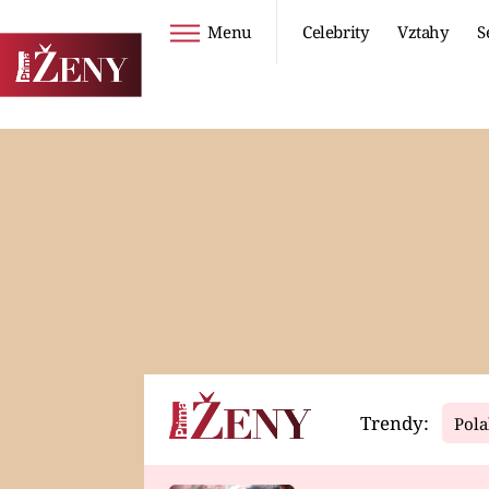
Menu
Celebrity
Vztahy
S
Seriály
Životní styl
ZOO
DIETY A HUBNUTÍ
PROSTŘENO!
CESTOVÁNÍ A
DOVOLENÁ
DUCH
ZDRAVÍ
Trendy:
Pola
Horoskopy
Video
ASTROČLÁNKY
SERIÁLY