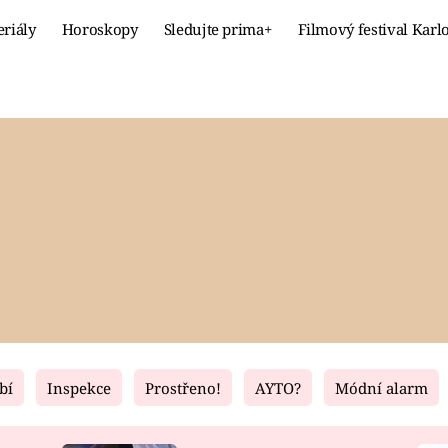
eriály
Horoskopy
Sledujte prima+
Filmový festival Karl
Celebrity
Recept
MÓDA A KRÁSA
HLAVNÍ JÍ
VZTAHY A SEX
SLADKÉ
PRIMA MAMINKA
ZDRAVÉ
bí
Inspekce
Prostřeno!
AYTO?
Módní alarm
Fresh
Living
RECEPTY
BYDLENÍ