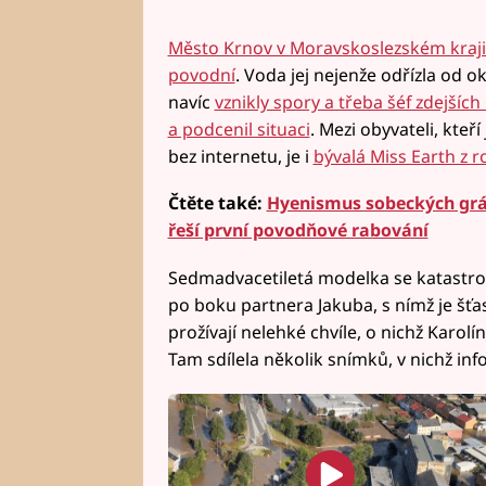
Město Krnov v Moravskoslezském kraji 
povodní
. Voda jej nejenže odřízla od ok
navíc
vznikly spory a třeba šéf zdejších 
a podcenil situaci
. Mezi obyvateli, kteř
bez internetu, je i
bývalá Miss Earth z 
Čtěte také:
Hyenismus sobeckých grá
řeší první povodňové rabování
Sedmadvacetiletá modelka se katastro
po boku partnera Jakuba, s nímž je šťas
prožívají nelehké chvíle, o nichž Karolí
Tam sdílela několik snímků, v nichž inf