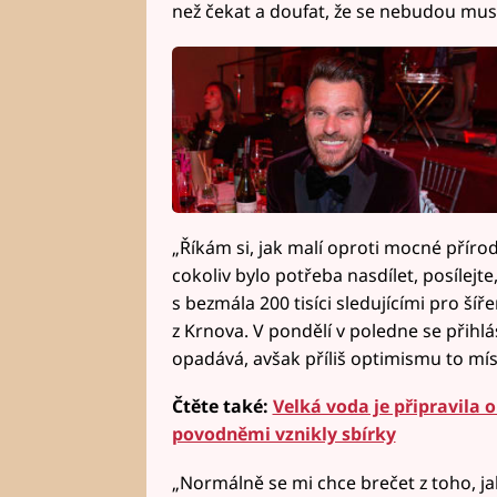
než čekat a doufat, že se nebudou mus
„Říkám si, jak malí oproti mocné příro
cokoliv bylo potřeba nasdílet, posílejt
s bezmála 200 tisíci sledujícími pro šíře
z Krnova. V pondělí v poledne se přihlá
opadává, avšak příliš optimismu to mí
Čtěte také:
Velká voda je připravil
povodněmi vznikly sbírky
„Normálně se mi chce brečet z toho, ja