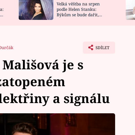
Velká věštba na srpen
NOVINKY
ZAHRADA
a:
podle Helen Stanku:
y
Býkům se bude dařit,
VIDEORECEPTY
DESIGN
Vodnáře čeká jízda
Durčák
SDÍLET
 Mališová je s
zatopeném
lektřiny a signálu