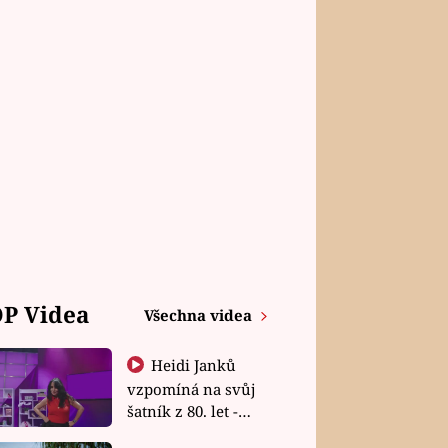
P Videa
Všechna videa
Heidi Janků
vzpomíná na svůj
šatník z 80. let -
Shopaholičky