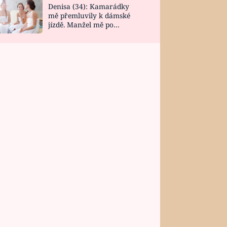
Denisa (34): Kamarádky
mě přemluvily k dámské
jízdě. Manžel mě po
návratu zaskočil