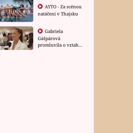
AYTO - Za scénou
natáčení v Thajsku
Gabriela
Gášpárová
promluvila o vztahu
a zakládání rodiny