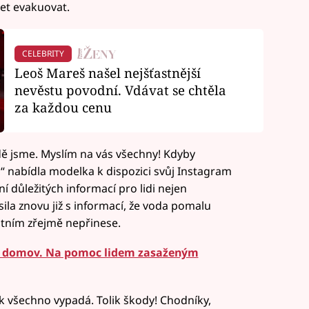
et evakuovat.
CELEBRITY
Leoš Mareš našel nejšťastnější
nevěstu povodní. Vdávat se chtěla
za každou cenu
dě jsme. Myslím na vás všechny! Kdyby
e,“ nabídla modelka k dispozici svůj Instagram
ní důležitých informací pro lidi nejen
sila znovu již s informací, že voda pomalu
stním zřejmě nepřinese.
a o domov. Na pomoc lidem zasaženým
k všechno vypadá. Tolik škody! Chodníky,