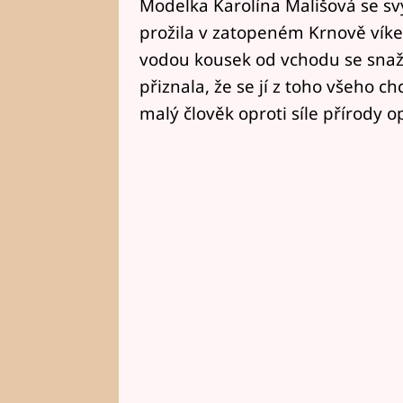
Modelka Karolína Mališová se 
prožila v zatopeném Krnově víken
vodou kousek od vchodu se snažil
přiznala, že se jí z toho všeho c
malý člověk oproti síle přírody o