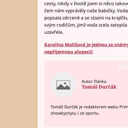
cesty, nikdy v životě jsem si něco tako
čem nám vyprávěly naše babičky. Voda 
popsala zdrceně a se slzami na krajíč
svým rodičům, jimž voda zcela zatopila a
uzavřela.
Karolína Mališová je jednou ze známý
nepříjemnou alopecií:
Fai
Autor článku
Tomáš Durčák
Tomáš Durčák je redaktorem webu Prima 
showbyznysu i ze sportu.