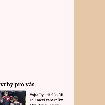
vrhy pro vás
Vojta Dyk dřel kvůli
roli mezi zápasníky.
Minutovou scénu jel