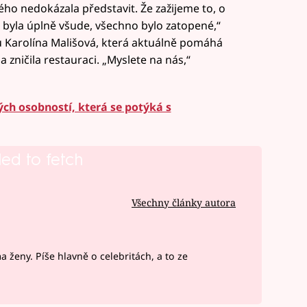
vého nedokázala představit. Že zažijeme to, o
byla úplně všude, všechno bylo zatopené,“
ku Karolína Mališová, která aktuálně pomáhá
 zničila restauraci. „Myslete na nás,“
ch osobností, která se potýká s
led to fetch
Všechny články autora
ženy. Píše hlavně o celebritách, a to ze