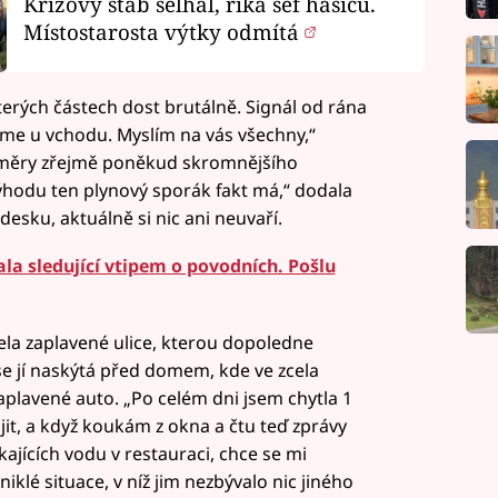
Krizový štáb selhal, říká šéf hasičů.
Místostarosta výtky odmítá
terých částech dost brutálně. Signál od rána
me u vchodu. Myslím na vás všechny,“
oměry zřejmě poněkud skromnějšího
výhodu ten plynový sporák fakt má,“ dodala
esku, aktuálně si nic ani neuvaří.
la sledující vtipem o povodních. Pošlu
ela zaplavené ulice, kterou dopoledne
 se jí naskýtá před domem, kde ve zcela
zaplavené auto. „Po celém dni jsem chytla 1
jit, a když koukám z okna a čtu teď zprávy
jících vodu v restauraci, chce se mi
niklé situace, v níž jim nezbývalo nic jiného