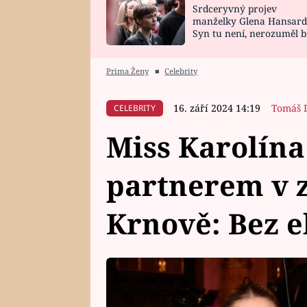
Srdceryvný projev
SNÁŘ
CELEBRITY
manželky Glena Hansard
Syn tu není, nerozuměl b
HOROSKOP NA
VAŘENÍ
tomu, vysvětlila
ROK 2023
Prima Ženy
■
Celebrity
16. září 2024 14:19
Tomáš 
CELEBRITY
Miss Karolína
partnerem v 
Krnově: Bez e