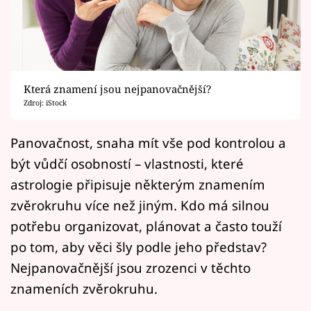
Horoskopy
Sledujte prima+
Filmový festival Karlovy Vary
Která znamení jsou nejpanovačnější?
Pořady
Zdroj: iStock
Mámy sobě
Panovačnost, snaha mít vše pod kontrolou a
být vůdčí osobností – vlastnosti, které
Přihlášení
astrologie připisuje některým znamením
zvěrokruhu více než jiným. Kdo má silnou
potřebu organizovat, plánovat a často touží
Sledujte nás
po tom, aby věci šly podle jeho představ?
Nejpanovačnější jsou zrozenci v těchto
znameních zvěrokruhu.