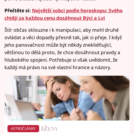
Přečtěte si:
Největší sobci podle horoskopu: Svého
chtějí za každou cenu dosáhnout Býci a Lvi
Štír občas sklouzne i k manipulaci, aby mohl druhé
ovládat a věci dopadly přesně tak, jak si přeje. I když
jeho panovačnost může být někdy zneklidňující,
většinou to dělá proto, že chce dosáhnout pravdy a
hlubokého spojení. Potřebuje si však uvědomit, že
každý má právo na své vlastní hranice a názory.
ASTROČLÁNKY