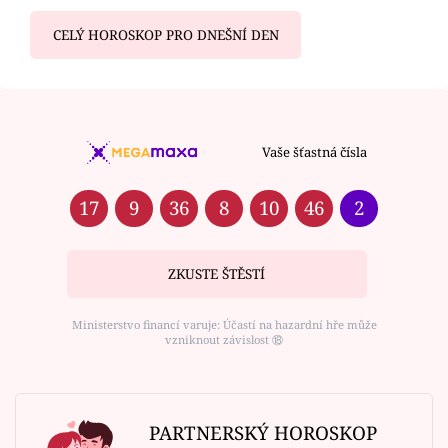
CELÝ HOROSKOP PRO DNEŠNÍ DEN
Vaše šťastná čísla
17
9
36
8
10
46
2
ZKUSTE ŠTĚSTÍ
Ministerstvo financí varuje: Účastí na hazardní hře může
vzniknout závislost ⑱
PARTNERSKÝ HOROSKOP