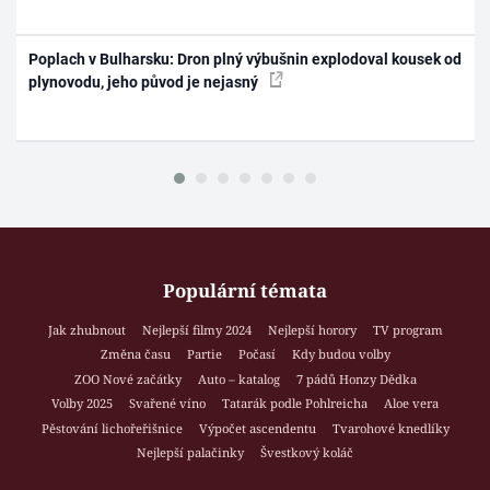
Poplach v Bulharsku: Dron plný výbušnin explodoval kousek od
plynovodu, jeho původ je nejasný
Populární témata
Jak zhubnout
Nejlepší filmy 2024
Nejlepší horory
TV program
Změna času
Partie
Počasí
Kdy budou volby
ZOO Nové začátky
Auto – katalog
7 pádů Honzy Dědka
Volby 2025
Svařené víno
Tatarák podle Pohlreicha
Aloe vera
Pěstování lichořeřišnice
Výpočet ascendentu
Tvarohové knedlíky
Nejlepší palačinky
Švestkový koláč