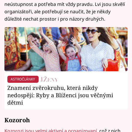
neústupnost a potřeba mít vždy pravdu. Lvi jsou skvělí
organizátoři, ale potřebují se naučit, že je někdy
důležité nechat prostor i pro názory druhých.
ASTROČLÁNKY
Znamení zvěrokruhu, která nikdy
nedospějí: Ryby a Blíženci jsou věčnými
dětmi
Kozoroh
Kozorozi jsou velmi aktivní a organizovaní
, což z nich