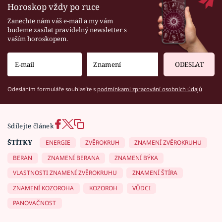
Horoskop vždy po ruce
Zanechte nám váš e-mail a my vám
budeme zasílat pravidelný newsletter s
vaším horoskopem.
ODESLAT
Odesláním formuláře souhlasíte s
podmínkami zpracování osobních údajů
Sdílejte článek
ŠTÍTKY
ENERGIE
ZVĚROKRUH
ZNAMENÍ ZVĚROKRUHU
BERAN
ZNAMENÍ BERANA
ZNAMENÍ BÝKA
VLASTNOSTI ZNAMENÍ ZVĚROKRUHU
ZNAMENÍ ŠTÍRA
ZNAMENÍ KOZOROHA
KOZOROH
VŮDCI
PANOVAČNOST