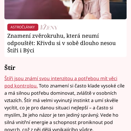
ASTROČLÁNKY
Znamení zvěrokruhu, která neumí
odpouštět: Křivdu si v sobě dlouho nesou
Štíři i Býci
Štír
Štíři jsou známí svou intenzitou a potřebou mít věci
pod kontrolou.
Toto znamení si často klade vysoké cíle
a má silnou potřebu dominovat, zvláště v osobních
vztazích. Štír má velmi vyvinutý instinkt a umí skvěle
vycítit, co je pro danou situaci nejlepší – a často si
myslím, že jeho názor je ten jediný správný. Vede ho
silná vnitřní energie a schopnost proniknout pod
povrch, což z něj dělá vynikajícího vůdce.