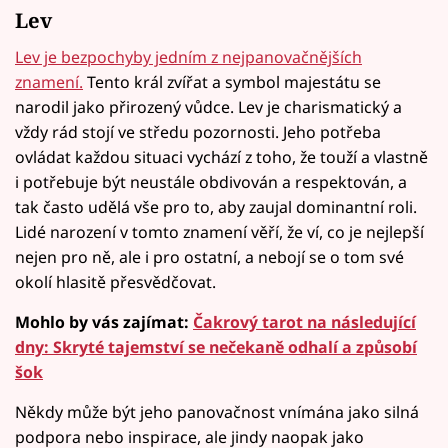
Lev
Lev je bezpochyby jedním z nejpanovačnějších
znamení.
Tento král zvířat a symbol majestátu se
narodil jako přirozený vůdce. Lev je charismatický a
vždy rád stojí ve středu pozornosti. Jeho potřeba
ovládat každou situaci vychází z toho, že touží a vlastně
i potřebuje být neustále obdivován a respektován, a
tak často udělá vše pro to, aby zaujal dominantní roli.
Lidé narození v tomto znamení věří, že ví, co je nejlepší
nejen pro ně, ale i pro ostatní, a nebojí se o tom své
okolí hlasitě přesvědčovat.
Mohlo by vás zajímat:
Čakrový tarot na následující
dny: Skryté tajemství se nečekaně odhalí a způsobí
šok
Někdy může být jeho panovačnost vnímána jako silná
podpora nebo inspirace, ale jindy naopak jako