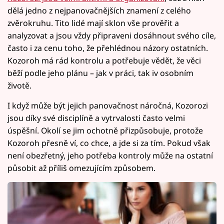
dělá jedno z nejpanovačnějších znamení z celého
zvěrokruhu. Tito lidé mají sklon vše prověřit a
analyzovat a jsou vždy připraveni dosáhnout svého cíle,
často i za cenu toho, že přehlédnou názory ostatních.
Kozoroh má rád kontrolu a potřebuje vědět, že věci
běží podle jeho plánu – jak v práci, tak iv osobním
životě.
I když může být jejich panovačnost náročná, Kozorozi
jsou díky své disciplíně a vytrvalosti často velmi
úspěšní. Okolí se jim ochotně přizpůsobuje, protože
Kozoroh přesně ví, co chce, a jde si za tím. Pokud však
není obezřetný, jeho potřeba kontroly může na ostatní
působit až příliš omezujícím způsobem.