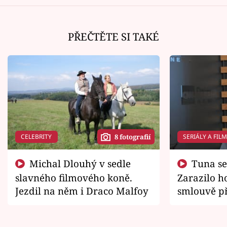
PŘEČTĚTE SI TAKÉ
CELEBRITY
SERIÁLY A FIL
8 fotografií
Michal Dlouhý v sedle
Tuna se chtěl vrátit domů.
slavného filmového koně.
Zarazilo ho
Jezdil na něm i Draco Malfoy
smlouvě př
zemřít