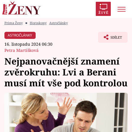
ŽIVĚ
Prima Ženy
■
Horoskopy
Astročlánky
Trendy:
Polabí
Inspekce
Prostřeno!
AYTO?
ASTROČLÁNKY
SDÍLET
Módní alarm
Zrádci
Proměny
16. listopadu 2024 06:30
Petra Martišková
Nejpanovačnější znamení
zvěrokruhu: Lvi a Berani
Témata
musí mít vše pod kontrolou
Celebrity
Vztahy
Seriály