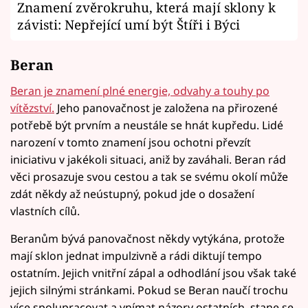
Znamení zvěrokruhu, která mají sklony k
závisti: Nepřející umí být Štíři i Býci
Beran
Beran je znamení plné energie, odvahy a touhy po
vítězství.
Jeho panovačnost je založena na přirozené
potřebě být prvním a neustále se hnát kupředu. Lidé
narození v tomto znamení jsou ochotni převzít
iniciativu v jakékoli situaci, aniž by zaváhali. Beran rád
věci prosazuje svou cestou a tak se svému okolí může
zdát někdy až neústupný, pokud jde o dosažení
vlastních cílů.
Beranům bývá panovačnost někdy vytýkána, protože
mají sklon jednat impulzivně a rádi diktují tempo
ostatním. Jejich vnitřní zápal a odhodlání jsou však také
jejich silnými stránkami. Pokud se Beran naučí trochu
více spolupracovat a vnímat názory ostatních, stane se