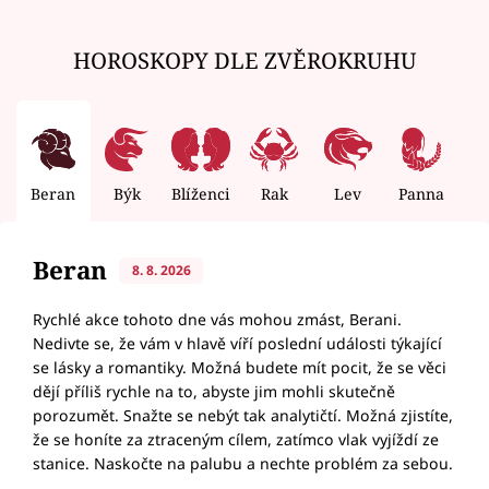
HOROSKOPY DLE ZVĚROKRUHU
Beran
Býk
Blíženci
Rak
Lev
Panna
V
Beran
8. 8. 2026
Rychlé akce tohoto dne vás mohou zmást, Berani.
Nedivte se, že vám v hlavě víří poslední události týkající
se lásky a romantiky. Možná budete mít pocit, že se věci
dějí příliš rychle na to, abyste jim mohli skutečně
porozumět. Snažte se nebýt tak analytičtí. Možná zjistíte,
že se honíte za ztraceným cílem, zatímco vlak vyjíždí ze
stanice. Naskočte na palubu a nechte problém za sebou.