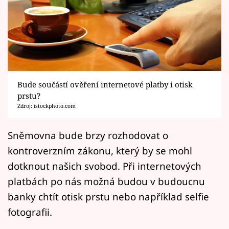
Horoskopy
Sledujte prima+
Filmový festival Karlovy Vary
Pořady
Bude součástí ověření internetové platby i otisk
prstu?
Mámy sobě
Zdroj: istockphoto.com
Přihlášení
Sněmovna bude brzy rozhodovat o
kontroverzním zákonu, který by se mohl
dotknout našich svobod. Při internetových
Sledujte nás
platbách po nás možná budou v budoucnu
banky chtít otisk prstu nebo například selfie
fotografii.