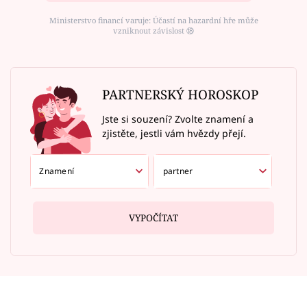
Ministerstvo financí varuje: Účastí na hazardní hře může
vzniknout závislost ⑱
PARTNERSKÝ HOROSKOP
Jste si souzení? Zvolte znamení a
zjistěte, jestli vám hvězdy přejí.
VYPOČÍTAT