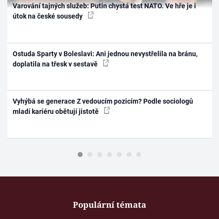
Varování tajných služeb: Putin chystá test NATO. Ve hře je i
útok na české sousedy
Ostuda Sparty v Boleslavi: Ani jednou nevystřelila na bránu,
doplatila na třesk v sestavě
Vyhýbá se generace Z vedoucím pozicím? Podle sociologů
mladí kariéru obětují jistotě
Populární témata