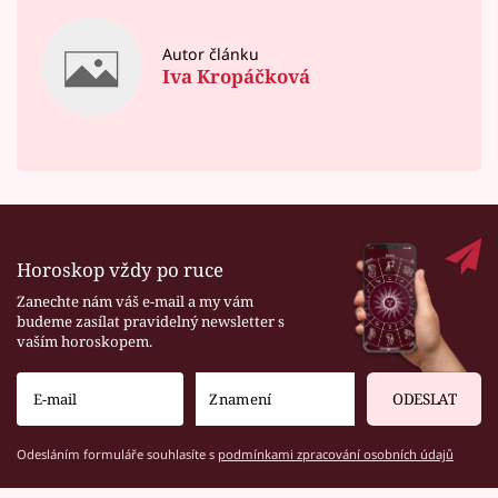
Autor článku
Iva Kropáčková
Horoskop vždy po ruce
Zanechte nám váš e-mail a my vám
budeme zasílat pravidelný newsletter s
vaším horoskopem.
ODESLAT
Odesláním formuláře souhlasíte s
podmínkami zpracování osobních údajů