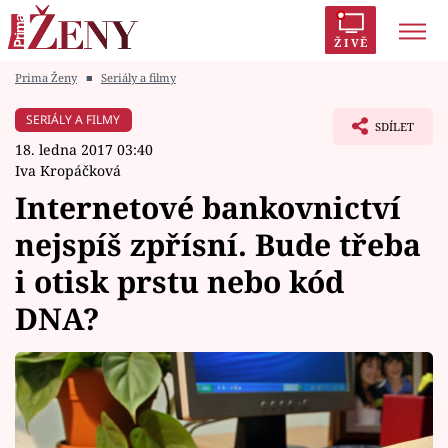
ŽIVĚ
Prima Ženy
■
Seriály a filmy
Trendy:
Polabí
Inspekce
Prostřeno!
AYTO?
SERIÁLY A FILMY
SDÍLET
Módní alarm
Zrádci
Proměny
18. ledna 2017 03:40
Iva Kropáčková
Internetové bankovnictví
nejspíš zpřísní. Bude třeba
Témata
i otisk prstu nebo kód
Celebrity
DNA?
Vztahy
Seriály