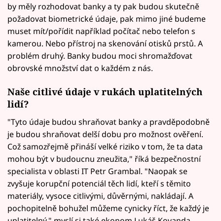
by měly rozhodovat banky a ty pak budou skutečně
požadovat biometrické údaje, pak mimo jiné budeme
muset mít/pořídit například počítač nebo telefon s
kamerou. Nebo přístroj na skenování otisků prstů. A
problém druhý. Banky budou moci shromažďovat
obrovské množství dat o každém z nás.
Naše citlivé údaje v rukách uplatitelných
lidí?
"Tyto údaje budou shraňovat banky a pravděpodobně
je budou shraňovat delší dobu pro možnost ověření.
Což samozřejmě přináší velké riziko v tom, že ta data
mohou být v budoucnu zneužita," říká bezpečnostní
specialista v oblasti IT Petr Grambal. "Naopak se
zvyšuje korupční potenciál těch lidí, kteří s těmito
materiály, vysoce citlivými, důvěrnými, nakládají. A
pochopitelně bohužel můžeme cynicky říct, že každý je
uplatitelný," myslí si také ekonom Lukáš Kovanda.