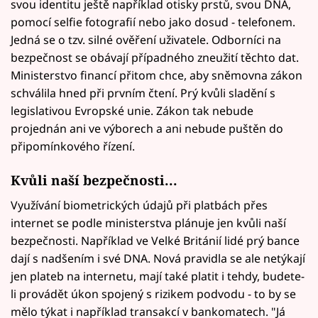
svou identitu ještě například otisky prstů, svou DNA,
pomocí selfie fotografií nebo jako dosud - telefonem.
Jedná se o tzv. silné ověření uživatele. Odborníci na
bezpečnost se obávají případného zneužití těchto dat.
Ministerstvo financí přitom chce, aby sněmovna zákon
schválila hned při prvním čtení. Prý kvůli sladění s
legislativou Evropské unie. Zákon tak nebude
projednán ani ve výborech a ani nebude puštěn do
připomínkového řízení.
Kvůli naší bezpečnosti...
Využívání biometrických údajů při platbách přes
internet se podle ministerstva plánuje jen kvůli naší
bezpečnosti. Například ve Velké Británií lidé prý bance
dají s nadšením i své DNA. Nová pravidla se ale netýkají
jen plateb na internetu, mají také platit i tehdy, budete-
li provádět úkon spojený s rizikem podvodu - to by se
mělo týkat i například transakcí v bankomatech. "Já