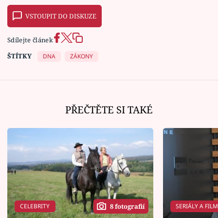
VSTOUPIT DO DISKUZE
Sdílejte článek
ŠTÍTKY
DNA
ZÁKONY
PŘEČTĚTE SI TAKÉ
CELEBRITY
SERIÁLY A FIL
8 fotografií