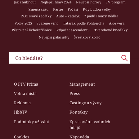
Jak zhubnout
Nejlepší filmy 2024
Nejlepší horory
TV program
Změna času
Partie
Počasí
Kdy budou volby
ZOO Nové začátky
Auto – katalog
7 pádů Honzy Dědka
Volby 2025
Svařené víno
Tatarák podle Pohlreicha
Aloe vera
Pěstování lichořeřišnice
Výpočet ascendentu
Tvarohové knedlíky
Nejlepší palačinky
Švestkový koláč
O FTV Prima
Management
Volná místa
Press
Reklama
Castingy a výzvy
HbbTV
Kontakty
Podmínky užívání
Zpracování osobních
údajů
Cookies
Nápověda