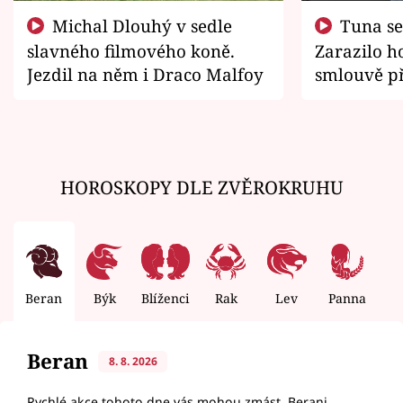
Michal Dlouhý v sedle
Tuna se chtěl vrátit domů.
slavného filmového koně.
Zarazilo ho
Jezdil na něm i Draco Malfoy
smlouvě př
zemřít
HOROSKOPY DLE ZVĚROKRUHU
Beran
Býk
Blíženci
Rak
Lev
Panna
V
Beran
8. 8. 2026
Rychlé akce tohoto dne vás mohou zmást, Berani.