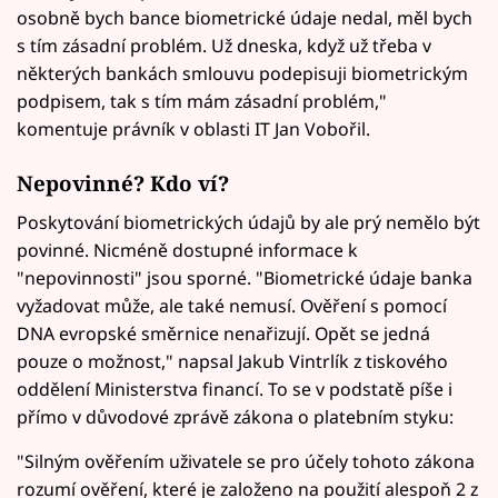
osobně bych bance biometrické údaje nedal, měl bych
s tím zásadní problém. Už dneska, když už třeba v
některých bankách smlouvu podepisuji biometrickým
podpisem, tak s tím mám zásadní problém,"
komentuje právník v oblasti IT Jan Vobořil.
Nepovinné? Kdo ví?
Poskytování biometrických údajů by ale prý nemělo být
povinné. Nicméně dostupné informace k
"nepovinnosti" jsou sporné. "Biometrické údaje banka
vyžadovat může, ale také nemusí. Ověření s pomocí
DNA evropské směrnice nenařizují. Opět se jedná
pouze o možnost," napsal Jakub Vintrlík z tiskového
oddělení Ministerstva financí. To se v podstatě píše i
přímo v důvodové zprávě zákona o platebním styku:
"Silným ověřením uživatele se pro účely tohoto zákona
rozumí ověření, které je založeno na použití alespoň 2 z