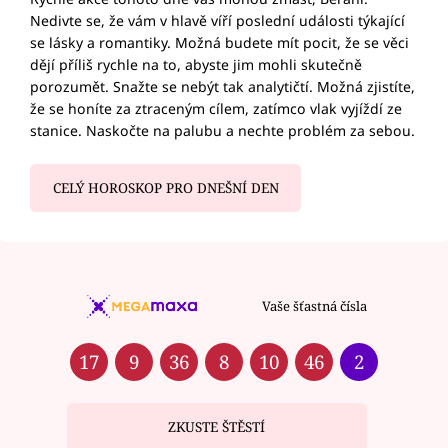
Nedivte se, že vám v hlavě víří poslední události týkající
se lásky a romantiky. Možná budete mít pocit, že se věci
dějí příliš rychle na to, abyste jim mohli skutečně
porozumět. Snažte se nebýt tak analytičtí. Možná zjistíte,
že se honíte za ztraceným cílem, zatímco vlak vyjíždí ze
stanice. Naskočte na palubu a nechte problém za sebou.
CELÝ HOROSKOP PRO DNEŠNÍ DEN
Vaše šťastná čísla
17
9
36
8
10
46
2
ZKUSTE ŠTĚSTÍ