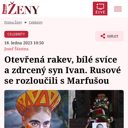
ŽIVĚ
Prima Ženy
■
Celebrity
Trendy:
Polabí
Inspekce
Prostřeno!
AYTO?
CELEBRITY
SDÍLET
Módní alarm
Zrádci
Proměny
18. ledna 2023 10:50
Josef Šťastna
Otevřená rakev, bílé svíce
a zdrcený syn Ivan. Rusové
Témata
se rozloučili s Marfušou
Celebrity
Vztahy
Seriály