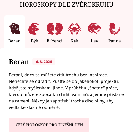
HOROSKOPY DLE ZVĚROKRUHU
Beran
Býk
Blíženci
Rak
Lev
Panna
V
Beran
6. 8. 2026
Berani, dnes se můžete cítit trochu bez inspirace.
Nenechte se odradit. Pusťte se do jakéhokoli projektu, i
když jste myšlenkami jinde. V průběhu „špatné“ práce,
kterou můžete zpočátku chrlit, vám múza jemně přistane
na rameni. Někdy je zapotřebí trocha disciplíny, aby
vedla ke slastné odměně.
CELÝ HOROSKOP PRO DNEŠNÍ DEN