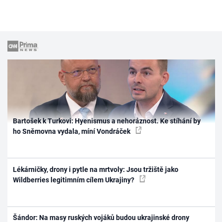
Bartošek k Turkovi: Hyenismus a nehoráznost. Ke stíhání by
ho Sněmovna vydala, míní Vondráček
Lékárničky, drony i pytle na mrtvoly: Jsou tržiště jako
Wildberries legitimním cílem Ukrajiny?
Šándor: Na masy ruských vojáků budou ukrajinské drony