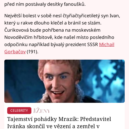
před ním postávaly desítky fanoušků.
Největší bolest v sobě nesl čtyřiačtyřicetiletý syn Ivan,
který u rakve dlouho klečel a bránil se slzám.
Čurikovová bude pohřbena na moskevském
Novoděvičím hřbitově, kde našel místo posledního
odpočinku například bývalý prezident SSSR
Michail
Gorbačov
(†91).
CELEBRITY
Tajemství pohádky Mrazík: Představitel
Ivánka skončil ve vězení a zemřel v