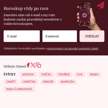
Horoskop vždy po ruce
Zanechte nám váš e-mail a my vám
budeme zasílat pravidelný newsletter s
vaším horoskopem.
ODESLAT
Odesláním formuláře souhlasíte s
podmínkami zpracování osobních údajů
Sdílejte článek
ŠTÍTKY
MOSKVA
SVÍČKA
POHŘEB
SYN
RAKEV
ÚMRTÍ
HEREČKA
MRAZÍK
MARFUŠA
INNA ČURIKOVOVÁ