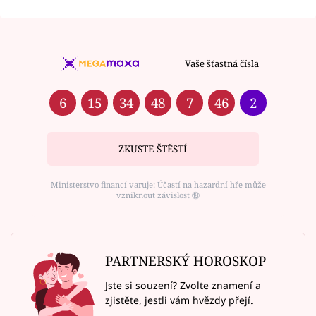
Vaše šťastná čísla
6
15
34
48
7
46
2
ZKUSTE ŠTĚSTÍ
Ministerstvo financí varuje: Účastí na hazardní hře může
vzniknout závislost ⑱
PARTNERSKÝ HOROSKOP
Jste si souzení? Zvolte znamení a
zjistěte, jestli vám hvězdy přejí.