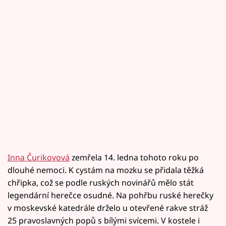
Inna Čurikovová
zemřela 14. ledna tohoto roku po
dlouhé nemoci. K cystám na mozku se přidala těžká
chřipka, což se podle ruských novinářů mělo stát
legendární herečce osudné. Na pohřbu ruské herečky
v moskevské katedrále drželo u otevřené rakve stráž
25 pravoslavných popů s bílými svícemi. V kostele i