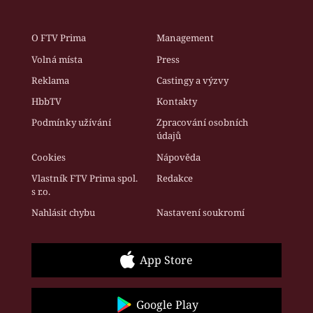
O FTV Prima
Management
Volná místa
Press
Reklama
Castingy a výzvy
HbbTV
Kontakty
Podmínky užívání
Zpracování osobních
údajů
Cookies
Nápověda
Vlastník FTV Prima spol.
Redakce
s r.o.
Nahlásit chybu
Nastavení soukromí
App Store
Google Play