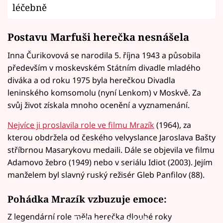
léčebně
Postavu Marfuši herečka nesnášela
Inna Čurikovová se narodila 5. října 1943 a působila
především v moskevském Státním divadle mladého
diváka a od roku 1975 byla herečkou Divadla
leninského komsomolu (nyní Lenkom) v Moskvě. Za
svůj život získala mnoho ocenění a vyznamenání.
Nejvíce ji proslavila role ve filmu Mrazík
(1964), za
kterou obdržela od českého velvyslance Jaroslava Bašty
stříbrnou Masarykovu medaili. Dále se objevila ve filmu
Adamovo žebro (1949) nebo v seriálu Idiot (2003). Jejím
manželem byl slavný ruský režisér Gleb Panfilov (88).
Pohádka Mrazík vzbuzuje emoce:
Z legendární role měla herečka dlouhé roky
Failed to fetch