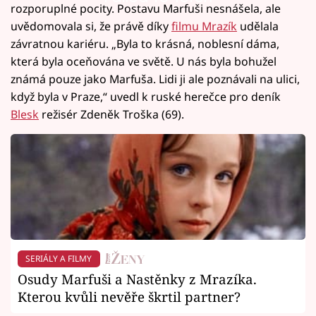
rozporuplné pocity. Postavu Marfuši nesnášela, ale
uvědomovala si, že právě díky
filmu Mrazík
udělala
závratnou kariéru. „Byla to krásná, noblesní dáma,
která byla oceňována ve světě. U nás byla bohužel
známá pouze jako Marfuša. Lidi ji ale poznávali na ulici,
když byla v Praze,“ uvedl k ruské herečce pro deník
Blesk
režisér Zdeněk Troška (69).
SERIÁLY A FILMY
Osudy Marfuši a Nastěnky z Mrazíka.
Kterou kvůli nevěře škrtil partner?