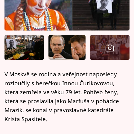
Horoskopy
Sledujte prima+
Filmový festival Karlovy Vary
Pořady
Mámy sobě
V Moskvě se rodina a veřejnost naposledy
Přihlášení
rozloučily s herečkou Innou Čurikovovou,
která zemřela ve věku 79 let. Pohřeb ženy,
která se proslavila jako Marfuša v pohádce
Sledujte nás
Mrazík, se konal v pravoslavné katedrále
Krista Spasitele.