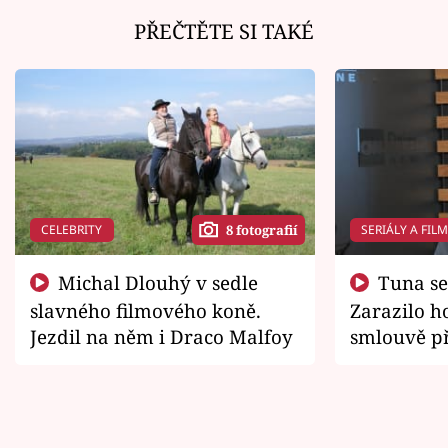
PŘEČTĚTE SI TAKÉ
CELEBRITY
SERIÁLY A FIL
8 fotografií
Michal Dlouhý v sedle
Tuna se chtěl vrátit domů.
slavného filmového koně.
Zarazilo ho
Jezdil na něm i Draco Malfoy
smlouvě př
zemřít