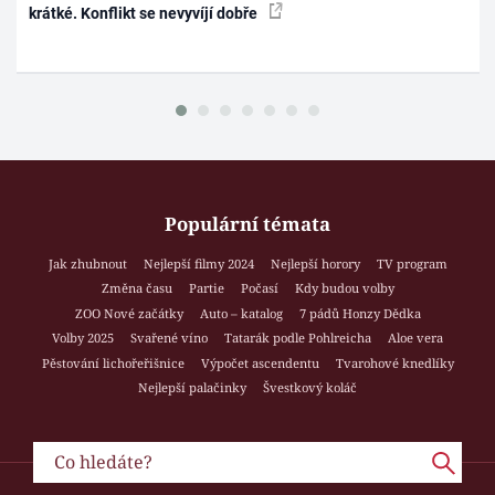
krátké. Konflikt se nevyvíjí dobře
Populární témata
Jak zhubnout
Nejlepší filmy 2024
Nejlepší horory
TV program
Změna času
Partie
Počasí
Kdy budou volby
ZOO Nové začátky
Auto – katalog
7 pádů Honzy Dědka
Volby 2025
Svařené víno
Tatarák podle Pohlreicha
Aloe vera
Pěstování lichořeřišnice
Výpočet ascendentu
Tvarohové knedlíky
Nejlepší palačinky
Švestkový koláč