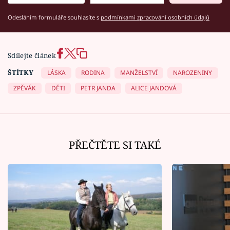
Odesláním formuláře souhlasíte s
podmínkami zpracování osobních údajů
Sdílejte článek
ŠTÍTKY
LÁSKA
RODINA
MANŽELSTVÍ
NAROZENINY
ZPĚVÁK
DĚTI
PETR JANDA
ALICE JANDOVÁ
PŘEČTĚTE SI TAKÉ