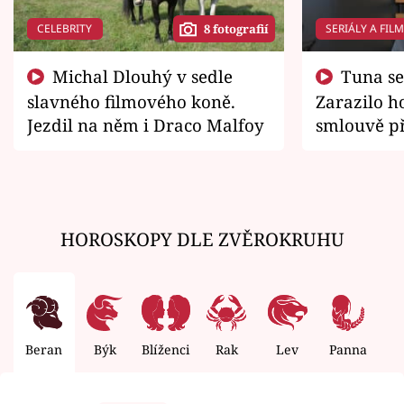
CELEBRITY
SERIÁLY A FIL
8 fotografií
Michal Dlouhý v sedle
Tuna se chtěl vrátit domů.
slavného filmového koně.
Zarazilo ho
Jezdil na něm i Draco Malfoy
smlouvě př
zemřít
HOROSKOPY DLE ZVĚROKRUHU
Beran
Býk
Blíženci
Rak
Lev
Panna
V