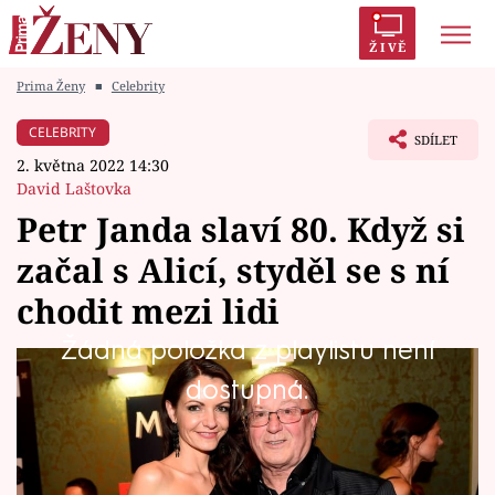
ŽIVĚ
Prima Ženy
■
Celebrity
Trendy:
Polabí
Inspekce
Prostřeno!
AYTO?
CELEBRITY
SDÍLET
Módní alarm
Zrádci
Proměny
2. května 2022 14:30
David Laštovka
Petr Janda slaví 80. Když si
začal s Alicí, styděl se s ní
Témata
chodit mezi lidi
Celebrity
Žádná položka z playlistu není
Zatímco v hudební kariéře dosáhl všeho, čeho
dostupná.
Vztahy
se dalo, a řada jeho písní se stala
Seriály
nesmrtelnými hity, jeho soukromý život už tak
radostný nebyl. Musel překonat řadu velmi