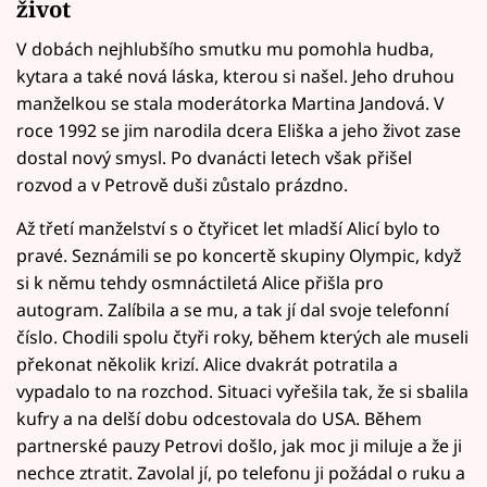
život
V dobách nejhlubšího smutku mu pomohla hudba,
kytara a také nová láska, kterou si našel. Jeho druhou
manželkou se stala moderátorka Martina Jandová. V
roce 1992 se jim narodila dcera Eliška a jeho život zase
dostal nový smysl. Po dvanácti letech však přišel
rozvod a v Petrově duši zůstalo prázdno.
Až třetí manželství s o čtyřicet let mladší Alicí bylo to
pravé. Seznámili se po koncertě skupiny Olympic, když
si k němu tehdy osmnáctiletá Alice přišla pro
autogram. Zalíbila a se mu, a tak jí dal svoje telefonní
číslo. Chodili spolu čtyři roky, během kterých ale museli
překonat několik krizí. Alice dvakrát potratila a
vypadalo to na rozchod. Situaci vyřešila tak, že si sbalila
kufry a na delší dobu odcestovala do USA. Během
partnerské pauzy Petrovi došlo, jak moc ji miluje a že ji
nechce ztratit. Zavolal jí, po telefonu ji požádal o ruku a