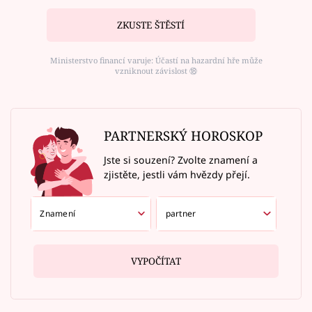
ZKUSTE ŠTĚSTÍ
Ministerstvo financí varuje: Účastí na hazardní hře může
vzniknout závislost ⑱
PARTNERSKÝ HOROSKOP
Jste si souzení? Zvolte znamení a
zjistěte, jestli vám hvězdy přejí.
VYPOČÍTAT