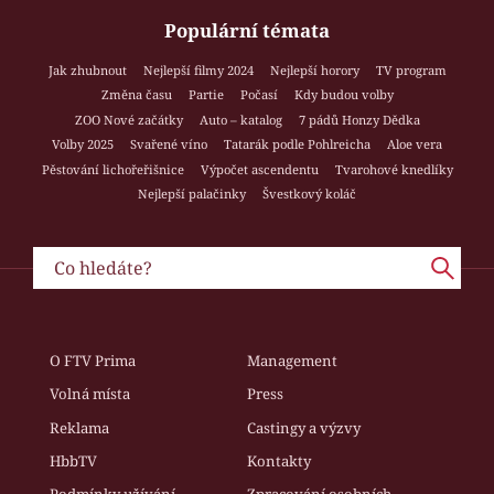
Populární témata
Jak zhubnout
Nejlepší filmy 2024
Nejlepší horory
TV program
Změna času
Partie
Počasí
Kdy budou volby
ZOO Nové začátky
Auto – katalog
7 pádů Honzy Dědka
Volby 2025
Svařené víno
Tatarák podle Pohlreicha
Aloe vera
Pěstování lichořeřišnice
Výpočet ascendentu
Tvarohové knedlíky
Nejlepší palačinky
Švestkový koláč
O FTV Prima
Management
Volná místa
Press
Reklama
Castingy a výzvy
HbbTV
Kontakty