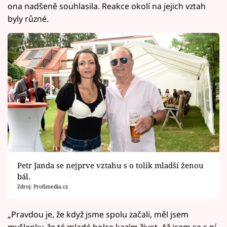
ona nadšeně souhlasila. Reakce okolí na jejich vztah
byly různé.
Petr Janda se nejprve vztahu s o tolik mladší ženou
bál.
Zdroj: Profimedia.cz
„Pravdou je, že když jsme spolu začali, měl jsem
myšlenky, že té mladé holce kazím život. Až jsem se s ní