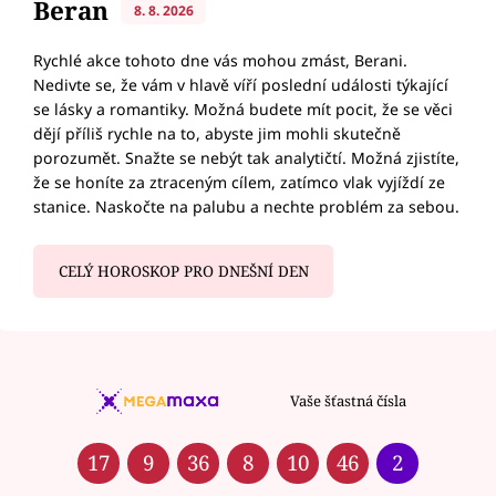
Beran
8. 8. 2026
Rychlé akce tohoto dne vás mohou zmást, Berani.
Nedivte se, že vám v hlavě víří poslední události týkající
se lásky a romantiky. Možná budete mít pocit, že se věci
dějí příliš rychle na to, abyste jim mohli skutečně
porozumět. Snažte se nebýt tak analytičtí. Možná zjistíte,
že se honíte za ztraceným cílem, zatímco vlak vyjíždí ze
stanice. Naskočte na palubu a nechte problém za sebou.
CELÝ HOROSKOP PRO DNEŠNÍ DEN
Vaše šťastná čísla
17
9
36
8
10
46
2