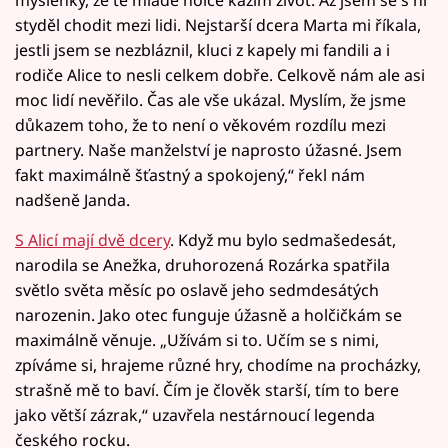
styděl chodit mezi lidi. Nejstarší dcera Marta mi říkala,
jestli jsem se nezbláznil, kluci z kapely mi fandili a i
rodiče Alice to nesli celkem dobře. Celkově nám ale asi
moc lidí nevěřilo. Čas ale vše ukázal. Myslím, že jsme
důkazem toho, že to není o věkovém rozdílu mezi
partnery. Naše manželství je naprosto úžasné. Jsem
fakt maximálně šťastný a spokojený,“ řekl nám
nadšeně Janda.
S Alicí mají dvě dcery
. Když mu bylo sedmašedesát,
narodila se Anežka, druhorozená Rozárka spatřila
světlo světa měsíc po oslavě jeho sedmdesátých
narozenin. Jako otec funguje úžasně a holčičkám se
maximálně věnuje. „Užívám si to. Učím se s nimi,
zpíváme si, hrajeme různé hry, chodíme na procházky,
strašně mě to baví. Čím je člověk starší, tím to bere
jako větší zázrak,“ uzavřela nestárnoucí legenda
českého rocku.