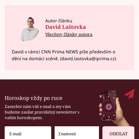
Autor článku
David Laštovka
Všechny články autora
David v rámci CNN Prima NEWS píše především o
dění na domácí scéně. (david.lastovka@iprima.cz)
Horoskop vždy po ruce
Zanechte nám váš e-mail a my vám
budeme zasílat pravidelný newsletter s
vaším horoskopem.
ODESLAT