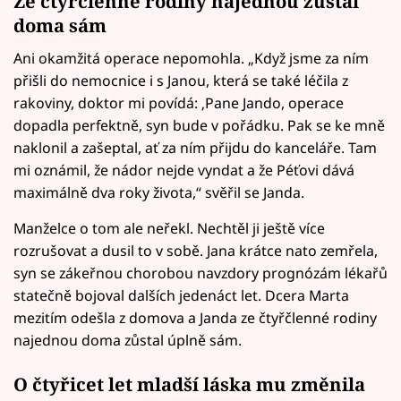
Ze čtyřčlenné rodiny najednou zůstal
doma sám
Ani okamžitá operace nepomohla. „Když jsme za ním
přišli do nemocnice i s Janou, která se také léčila z
rakoviny, doktor mi povídá: ‚Pane Jando, operace
dopadla perfektně, syn bude v pořádku. Pak se ke mně
naklonil a zašeptal, ať za ním přijdu do kanceláře. Tam
mi oznámil, že nádor nejde vyndat a že Péťovi dává
maximálně dva roky života,“ svěřil se Janda.
Manželce o tom ale neřekl. Nechtěl ji ještě více
rozrušovat a dusil to v sobě. Jana krátce nato zemřela,
syn se zákeřnou chorobou navzdory prognózám lékařů
statečně bojoval dalších jedenáct let. Dcera Marta
mezitím odešla z domova a Janda ze čtyřčlenné rodiny
najednou doma zůstal úplně sám.
O čtyřicet let mladší láska mu změnila