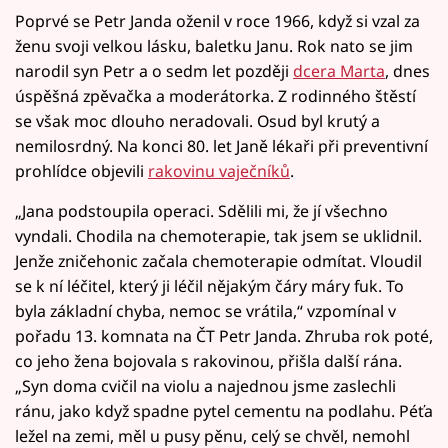
Poprvé se Petr Janda oženil v roce 1966, když si vzal za
ženu svoji velkou lásku, baletku Janu. Rok nato se jim
narodil syn Petr a o sedm let později
dcera Marta
, dnes
úspěšná zpěvačka a moderátorka. Z rodinného štěstí
se však moc dlouho neradovali. Osud byl krutý a
nemilosrdný. Na konci 80. let Janě lékaři při preventivní
prohlídce objevili
rakovinu vaječníků
.
„Jana podstoupila operaci. Sdělili mi, že jí všechno
vyndali. Chodila na chemoterapie, tak jsem se uklidnil.
Jenže zničehonic začala chemoterapie odmítat. Vloudil
se k ní léčitel, který ji léčil nějakým čáry máry fuk. To
byla základní chyba, nemoc se vrátila,“ vzpomínal v
pořadu 13. komnata na ČT Petr Janda. Zhruba rok poté,
co jeho žena bojovala s rakovinou, přišla další rána.
„Syn doma cvičil na violu a najednou jsme zaslechli
ránu, jako když spadne pytel cementu na podlahu. Péťa
ležel na zemi, měl u pusy pěnu, celý se chvěl, nemohl