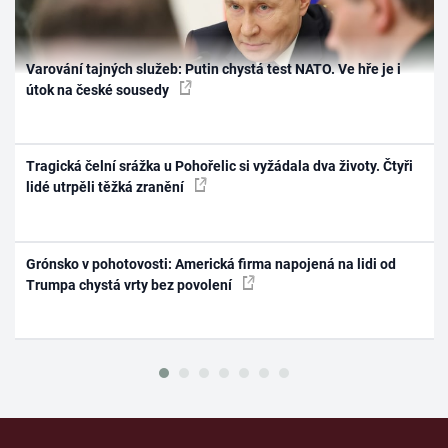
Varování tajných služeb: Putin chystá test NATO. Ve hře je i
útok na české sousedy
Tragická čelní srážka u Pohořelic si vyžádala dva životy. Čtyři
lidé utrpěli těžká zranění
Grónsko v pohotovosti: Americká firma napojená na lidi od
Trumpa chystá vrty bez povolení