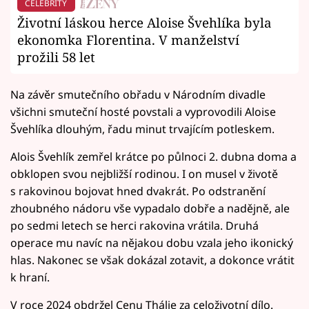
CELEBRITY
Životní láskou herce Aloise Švehlíka byla
ekonomka Florentina. V manželství
prožili 58 let
Na závěr smutečního obřadu v Národním divadle
všichni smuteční hosté povstali a vyprovodili Aloise
Švehlíka dlouhým, řadu minut trvajícím potleskem.
Alois Švehlík zemřel krátce po půlnoci 2. dubna doma a
obklopen svou nejbližší rodinou. I on musel v životě
s rakovinou bojovat hned dvakrát. Po odstranění
zhoubného nádoru vše vypadalo dobře a nadějně, ale
po sedmi letech se herci rakovina vrátila. Druhá
operace mu navíc na nějakou dobu vzala jeho ikonický
hlas. Nakonec se však dokázal zotavit, a dokonce vrátit
k hraní.
V roce 2024 obdržel Cenu Thálie za celoživotní dílo.