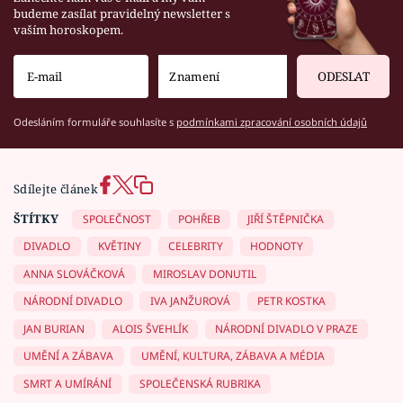
budeme zasílat pravidelný newsletter s
vaším horoskopem.
ODESLAT
Odesláním formuláře souhlasíte s
podmínkami zpracování osobních údajů
Sdílejte článek
ŠTÍTKY
SPOLEČNOST
POHŘEB
JIŘÍ ŠTĚPNIČKA
DIVADLO
KVĚTINY
CELEBRITY
HODNOTY
ANNA SLOVÁČKOVÁ
MIROSLAV DONUTIL
NÁRODNÍ DIVADLO
IVA JANŽUROVÁ
PETR KOSTKA
JAN BURIAN
ALOIS ŠVEHLÍK
NÁRODNÍ DIVADLO V PRAZE
UMĚNÍ A ZÁBAVA
UMĚNÍ, KULTURA, ZÁBAVA A MÉDIA
SMRT A UMÍRÁNÍ
SPOLEČENSKÁ RUBRIKA