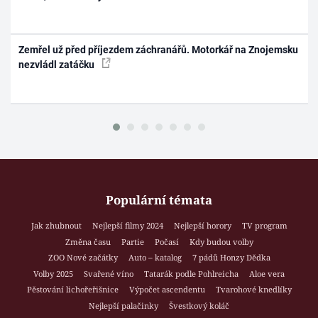
Zemřel už před příjezdem záchranářů. Motorkář na Znojemsku
nezvládl zatáčku
Populární témata
Jak zhubnout
Nejlepší filmy 2024
Nejlepší horory
TV program
Změna času
Partie
Počasí
Kdy budou volby
ZOO Nové začátky
Auto – katalog
7 pádů Honzy Dědka
Volby 2025
Svařené víno
Tatarák podle Pohlreicha
Aloe vera
Pěstování lichořeřišnice
Výpočet ascendentu
Tvarohové knedlíky
Nejlepší palačinky
Švestkový koláč