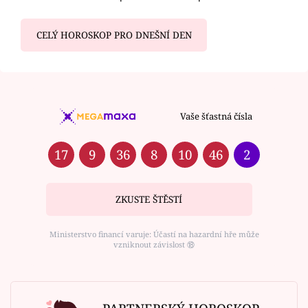
CELÝ HOROSKOP PRO DNEŠNÍ DEN
Vaše šťastná čísla
17
9
36
8
10
46
2
ZKUSTE ŠTĚSTÍ
Ministerstvo financí varuje: Účastí na hazardní hře může
vzniknout závislost ⑱