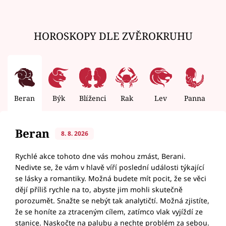
HOROSKOPY DLE ZVĚROKRUHU
Beran
Býk
Blíženci
Rak
Lev
Panna
V
Beran
8. 8. 2026
Rychlé akce tohoto dne vás mohou zmást, Berani.
Nedivte se, že vám v hlavě víří poslední události týkající
se lásky a romantiky. Možná budete mít pocit, že se věci
dějí příliš rychle na to, abyste jim mohli skutečně
porozumět. Snažte se nebýt tak analytičtí. Možná zjistíte,
že se honíte za ztraceným cílem, zatímco vlak vyjíždí ze
stanice. Naskočte na palubu a nechte problém za sebou.