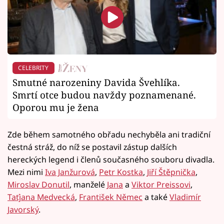
CELEBRITY
Smutné narozeniny Davida Švehlíka.
Smrtí otce budou navždy poznamenané.
Oporou mu je žena
Zde během samotného obřadu nechyběla ani tradiční
čestná stráž, do níž se postavil zástup dalších
hereckých legend i členů současného souboru divadla.
Mezi nimi
Iva Janžurová
,
Petr Kostka
,
Jiří Štěpnička
,
Miroslav Donutil
, manželé
Jana
a
Viktor Preissovi
,
Taťjana Medvecká
,
František Němec
a také
Vladimír
Javorský
.