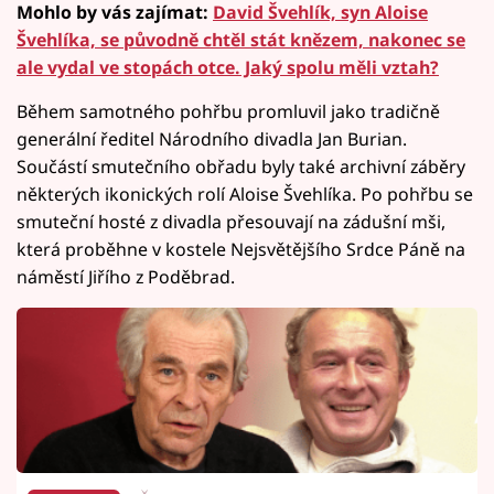
Mohlo by vás zajímat:
David Švehlík, syn Aloise
Švehlíka, se původně chtěl stát knězem, nakonec se
ale vydal ve stopách otce. Jaký spolu měli vztah?
Během samotného pohřbu promluvil jako tradičně
generální ředitel Národního divadla Jan Burian.
Součástí smutečního obřadu byly také archivní záběry
některých ikonických rolí Aloise Švehlíka. Po pohřbu se
smuteční hosté z divadla přesouvají na zádušní mši,
která proběhne v kostele Nejsvětějšího Srdce Páně na
náměstí Jiřího z Poděbrad.