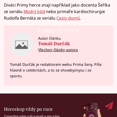
Diváci Primy herce znají například jako docenta Šeříka
ze seriálu
Modrý kód
nebo primáře kardiochirurgie
Rudolfa Bernáta ze seriálu
Cesty domů
.
Failed to fetch
Autor článku
Tomáš Durčák
Všechny články autora
Tomáš Durčák je redaktorem webu Prima ženy. Píše
hlavně o celebritách, a to ze showbyznysu i ze
sportu.
Horoskop vždy po ruce
Zanechte nám váš e-mail a my vám