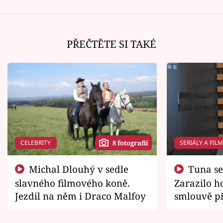
PŘEČTĚTE SI TAKÉ
CELEBRITY
SERIÁLY A FIL
8 fotografií
Michal Dlouhý v sedle
Tuna se chtěl vrátit domů.
slavného filmového koně.
Zarazilo ho
Jezdil na něm i Draco Malfoy
smlouvě př
zemřít