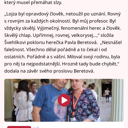
který musel přemáhat slzy.
„Lojza byl opravdový člověk, netoužil po uznání. Rovný
s rovným za každých okolností. Byl můj profesor. Byl
vždycky skvělý. Výjimečný, fenomenální herec a člověk.
Skvělý chlap. Upřímnej, rovnej, velkorysej...,“ složila
Švehlíkovi poklonu herečka Pavla Beretová. „Nesnášel
falešnost. Všechno dělal pořádně a to čekal i od
ostatních. Pořádně a s vášní. Miloval svoji rodinu, byla
pro něj ta nejpodstatnější. Hrozně tady bude chybět,“
dodala na závěr svého proslovu Beretová.