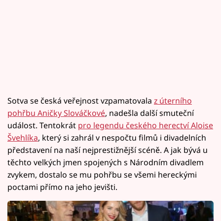
Sotva se česká veřejnost vzpamatovala
z úterního
pohřbu Aničky Slováčkové
, nadešla další smuteční
událost. Tentokrát
pro legendu českého herectví Aloise
Švehlíka
, který si zahrál v nespočtu filmů i divadelních
představení na naší nejprestižnější scéně. A jak bývá u
těchto velkých jmen spojených s Národním divadlem
zvykem, dostalo se mu pohřbu se všemi hereckými
poctami přímo na jeho jevišti.