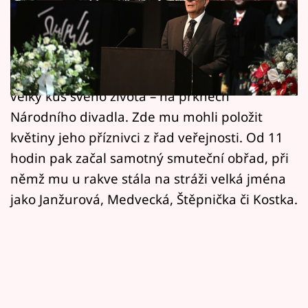
Horoskopy
Přesně dva týdny po své smrti se herecká a
Sledujte prima+
dabérská legenda Alois Švehlík dočkal
Filmový festival Karlovy Vary
posledního rozloučení, a to tam, kde strávil
velký kus svého života – na prknech
Pořady
Národního divadla. Zde mu mohli položit
květiny jeho příznivci z řad veřejnosti. Od 11
Mámy sobě
hodin pak začal samotný smuteční obřad, při
němž mu u rakve stála na stráži velká jména
Přihlášení
jako Janžurová, Medvecká, Štěpnička či Kostka.
Sledujte nás