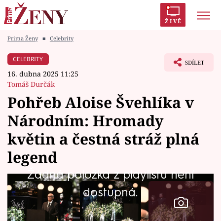
ŽIVĚ
Prima Ženy
■
Celebrity
Trendy:
Polabí
Inspekce
Prostřeno!
AYTO?
CELEBRITY
SDÍLET
Módní alarm
Zrádci
Proměny
16. dubna 2025 11:25
Tomáš Durčák
Pohřeb Aloise Švehlíka v
Národním: Hromady
Témata
květin a čestná stráž plná
Celebrity
legend
Žádná položka z playlistu není
Vztahy
dostupná.
Seriály