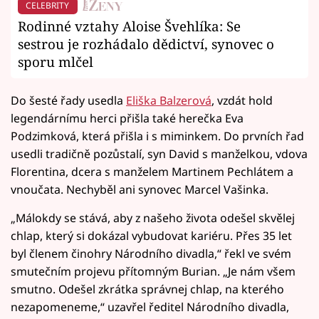
CELEBRITY
Rodinné vztahy Aloise Švehlíka: Se
sestrou je rozhádalo dědictví, synovec o
sporu mlčel
Do šesté řady usedla
Eliška Balzerová
, vzdát hold
legendárnímu herci přišla také herečka Eva
Podzimková, která přišla i s miminkem. Do prvních řad
usedli tradičně pozůstalí, syn David s manželkou, vdova
Florentina, dcera s manželem Martinem Pechlátem a
vnoučata. Nechyběl ani synovec Marcel Vašinka.
„Málokdy se stává, aby z našeho života odešel skvělej
chlap, který si dokázal vybudovat kariéru. Přes 35 let
byl členem činohry Národního divadla,“ řekl ve svém
smutečním projevu přítomným Burian. „Je nám všem
smutno. Odešel zkrátka správnej chlap, na kterého
nezapomeneme,“ uzavřel ředitel Národního divadla,