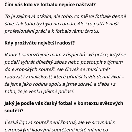
Čím vás kdo ve fotbalu nejvíce naštval?
To je zajímavá otázka, ale toho, co mě ve fotbale denně
štve, tak toho by bylo na román. Ale i to patří k naší
profesionální práci a k fotbalovému životu.
Kdy prožíváte největší radost?
Radost samozřejmě mám z úspěchů své práce, když se
podaří vyhrát důležitý zápas nebo postoupit s týmem
do evropských soutěží. Ale člověk se musí umět
radovat i z maličkostí, které přináší každodenní život –
že jsme jako rodina spolu a jsme zdraví, a třeba i z
toho, že je venku pěkné počasí.
Jaký je podle vás český fotbal v kontextu světových
soutěží?
Česká ligová soutěž není špatná, ale ve srovnání s
evropskými ligovými soutěžemi ještě máme co