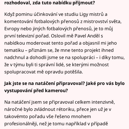
rozhodoval, zda tuto nabídku přijmout?
Když pominu účinkování ve studiu Ligy mistrů a
komentování fotbalových přenosů z mistrovství světa,
Evropy nebo jiných fotbalových přenosů, je to můj
první televizní pořad. Oslovil mě Pavel Anděl s
nabídkou moderovat tento pořad a objasnil mi jeho
tematiku – přiznám se, že mne tento projekt ihned
nadchnul a dohodli jsme se na spolupráci – i díky tomu,
že v týmu byli ti správní lidé, se kterými možnost
spolupracovat mě opravdu potěšila.
Jak jste se na natáčení připravoval? Jaké pro vás bylo
vystupování před kamerou?
Na natáčení jsem se připravoval celkem intenzivně,
náročné bylo zvládnout rétoriku, přece jen už je v
takovémto pořadu vše řešeno mnohem
profesionálněji, než je tomu například v případě