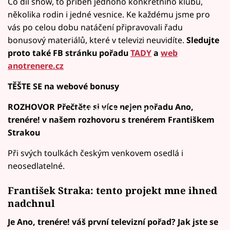
Co díl show, to příběh jednoho konkrétního klubu,
několika rodin i jedné vesnice. Ke každému jsme pro
vás po celou dobu natáčení připravovali řadu
bonusový materiálů, které v televizi neuvidíte.
Sledujte
proto také FB stránku pořadu
TADY
a
web
anotrenere.cz
TĚŠTE SE na webové bonusy
ROZHOVOR Přečtěte si více nejen pořadu Ano,
Failed to fetch
trenére! v našem rozhovoru s trenérem Františkem
Strakou
Při svých toulkách českým venkovem osedlá i
neosedlatelné.
František Straka: tento projekt mne ihned
nadchnul
Je Ano, trenére! váš první televizní pořad? Jak jste se