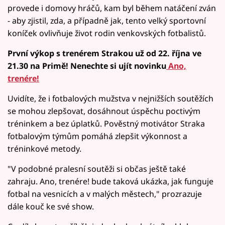
provede i domovy hráčů, kam byl během natáčení zván
- aby zjistil, zda, a případně jak, tento velký sportovní
koníček ovlivňuje život rodin venkovských fotbalistů.
První výkop s trenérem Strakou už od 22. října ve
21.30 na Primě! Nenechte si ujít novinku
Ano,
trenére!
Uvidíte, že i fotbalových mužstva v nejnižších soutěžích
se mohou zlepšovat, dosáhnout úspěchu poctivým
tréninkem a bez úplatků. Pověstný motivátor Straka
fotbalovým týmům pomáhá zlepšit výkonnost a
tréninkové metody.
"V podobné pralesní soutěži si občas ještě také
zahraju. Ano, trenére! bude taková ukázka, jak funguje
fotbal na vesnicích a v malých městech," prozrazuje
dále kouč ke své show.