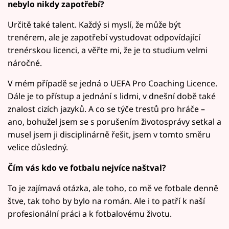
nebylo nikdy zapotřebí?
Určitě také talent. Každý si myslí, že může být
trenérem, ale je zapotřebí vystudovat odpovídající
trenérskou licenci, a věřte mi, že je to studium velmi
náročné.
V mém případě se jedná o UEFA Pro Coaching Licence.
Dále je to přístup a jednání s lidmi, v dnešní době také
znalost cizích jazyků. A co se týče trestů pro hráče –
ano, bohužel jsem se s porušením životosprávy setkal a
musel jsem ji disciplinárně řešit, jsem v tomto směru
velice důsledný.
Čím vás kdo ve fotbalu nejvíce naštval?
To je zajímavá otázka, ale toho, co mě ve fotbale denně
štve, tak toho by bylo na román. Ale i to patří k naší
profesionální práci a k fotbalovému životu.