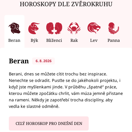
HOROSKOPY DLE ZVĚROKRUHU
Beran
Býk
Blíženci
Rak
Lev
Panna
V
Beran
6. 8. 2026
Berani, dnes se můžete cítit trochu bez inspirace.
Nenechte se odradit. Pusťte se do jakéhokoli projektu, i
když jste myšlenkami jinde. V průběhu „špatné“ práce,
kterou můžete zpočátku chrlit, vám múza jemně přistane
na rameni. Někdy je zapotřebí trocha disciplíny, aby
vedla ke slastné odměně.
CELÝ HOROSKOP PRO DNEŠNÍ DEN