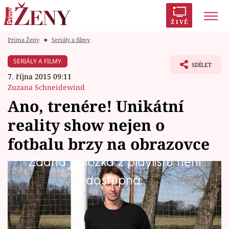
ŽIVĚ
Prima Ženy
■
Seriály a filmy
Trendy:
Polabí
Inspekce
Prostřeno!
AYTO?
SERIÁLY A FILMY
SDÍLET
Módní alarm
Zrádci
Proměny
7. října 2015 09:11
Zuzana Schneidewind
Ano, trenére! Unikátní
reality show nejen o
Témata
fotbalu brzy na obrazovce
Celebrity
Žádná položka z playlistu není
Od 22. října můžete celkem po osm
dostupná.
Vztahy
čtvrtečních večerů sledovat ojedinělé
Seriály
návštěvy fotbalových klubů, hrajících od
pralesní ligy, přes okresní přebor i trochu výš.