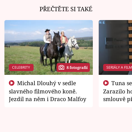
PŘEČTĚTE SI TAKÉ
CELEBRITY
SERIÁLY A FIL
8 fotografií
Michal Dlouhý v sedle
Tuna se chtěl vrátit domů.
slavného filmového koně.
Zarazilo ho
Jezdil na něm i Draco Malfoy
smlouvě př
zemřít