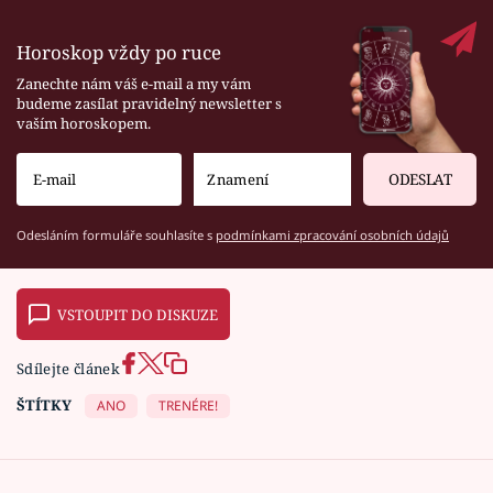
Horoskop vždy po ruce
Zanechte nám váš e-mail a my vám
budeme zasílat pravidelný newsletter s
vaším horoskopem.
ODESLAT
Odesláním formuláře souhlasíte s
podmínkami zpracování osobních údajů
VSTOUPIT DO DISKUZE
Sdílejte článek
ŠTÍTKY
ANO
TRENÉRE!