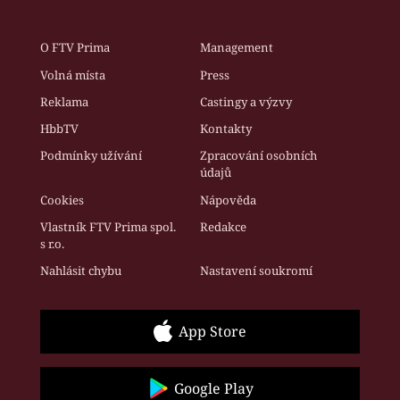
O FTV Prima
Management
Volná místa
Press
Reklama
Castingy a výzvy
HbbTV
Kontakty
Podmínky užívání
Zpracování osobních
údajů
Cookies
Nápověda
Vlastník FTV Prima spol.
Redakce
s r.o.
Nahlásit chybu
Nastavení soukromí
App Store
Google Play