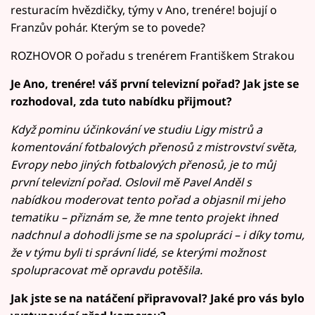
resturacím hvězdičky, týmy v Ano, trenére! bojují o
Franzův pohár. Kterým se to povede?
ROZHOVOR O pořadu s trenérem Františkem Strakou
Je Ano, trenére! váš první televizní pořad? Jak jste se
rozhodoval, zda tuto nabídku přijmout?
Když pominu účinkování ve studiu Ligy mistrů a
komentování fotbalových přenosů z mistrovství světa,
Evropy nebo jiných fotbalových přenosů, je to můj
první televizní pořad. Oslovil mě Pavel Anděl s
nabídkou moderovat tento pořad a objasnil mi jeho
tematiku – přiznám se, že mne tento projekt ihned
nadchnul a dohodli jsme se na spolupráci – i díky tomu,
že v týmu byli ti správní lidé, se kterými možnost
spolupracovat mě opravdu potěšila.
Jak jste se na natáčení připravoval? Jaké pro vás bylo