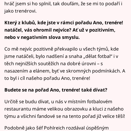
hráč jsem si ho splnil, tak doufám, že se mi to podaří i
jako trenérovi.
Který z klubů, kde jste v rámci pořadu Ano, trenére!
natáčel, vás ohromil nejvíce? Ať už v pozitivním,
nebo v negativním slova smyslu.
Co mě nejvíc pozitivně překvapilo u všech týmů, kde
jsme natáčeli, bylo nadšení a snaha „dělat fotbal“ i v
těch nejnižších soutěžích na dobré úrovni – s
nasazením a elánem, byť ve skromných podmínkách. A
to byl i cíl našeho pořadu Ano, trenére!
Budete se na pořad Ano, trenére! také dívat?
Určitě se budu dívat, u nás v místním fotbalovém
restaurantu máme velikou obrazovku a kluci z našeho
týmu a všichni fandové se na tento pořad již velice těší!
Podobně jako šéf Pohlreich rozdával úspěšným