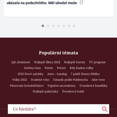
ukázala na podezřelého. Měl ubodat muže
Populární témata
Jak zhubnout
Nejlepší filmy 2024
Nejlepší horory
TV program
Změna času
Partie
Počasí
Kdy budou volby
ZOO Nové začátky
Auto – katalog
7 pádů Honzy Dědka
Volby 2025
Svařené víno
Tatarák podle Pohlreicha
Aloe vera
Pěstování lichořeřišnice
Výpočet ascendentu
Tvarohové knedlíky
Nejlepší palačinky
Švestkový koláč