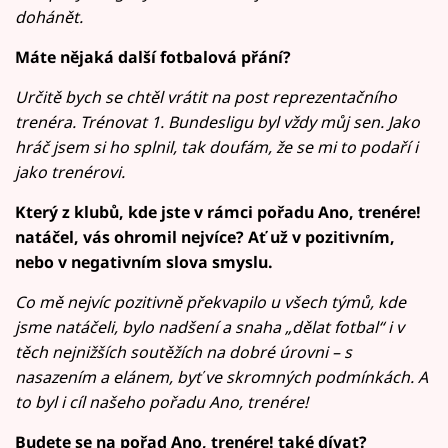
dohánět.
Máte nějaká další fotbalová přání?
Určitě bych se chtěl vrátit na post reprezentačního
trenéra. Trénovat 1. Bundesligu byl vždy můj sen. Jako
hráč jsem si ho splnil, tak doufám, že se mi to podaří i
jako trenérovi.
Který z klubů, kde jste v rámci pořadu Ano, trenére!
natáčel, vás ohromil nejvíce? Ať už v pozitivním,
nebo v negativním slova smyslu.
Co mě nejvíc pozitivně překvapilo u všech týmů, kde
jsme natáčeli, bylo nadšení a snaha „dělat fotbal“ i v
těch nejnižších soutěžích na dobré úrovni – s
nasazením a elánem, byť ve skromných podmínkách. A
to byl i cíl našeho pořadu Ano, trenére!
Budete se na pořad Ano, trenére! také dívat?