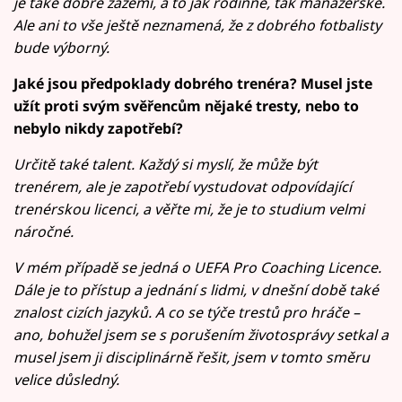
je také dobré zázemí, a to jak rodinné, tak manažerské.
Ale ani to vše ještě neznamená, že z dobrého fotbalisty
bude výborný.
Jaké jsou předpoklady dobrého trenéra? Musel jste
užít proti svým svěřencům nějaké tresty, nebo to
nebylo nikdy zapotřebí?
Určitě také talent. Každý si myslí, že může být
trenérem, ale je zapotřebí vystudovat odpovídající
trenérskou licenci, a věřte mi, že je to studium velmi
náročné.
V mém případě se jedná o UEFA Pro Coaching Licence.
Dále je to přístup a jednání s lidmi, v dnešní době také
znalost cizích jazyků. A co se týče trestů pro hráče –
ano, bohužel jsem se s porušením životosprávy setkal a
musel jsem ji disciplinárně řešit, jsem v tomto směru
velice důsledný.