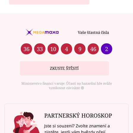
Vaše šťastná čísla
36
33
10
4
9
46
2
ZKUSTE ŠTĚSTÍ
Ministerstvo financí varuje: Účastí na hazardní hře může
vzniknout závislost ⑱
PARTNERSKÝ HOROSKOP
Jste si souzení? Zvolte znamení a
zjistěte, jestli vám hvězdy přejí.