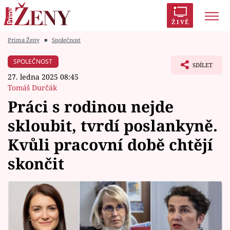
ŽIVĚ
Prima Ženy
■
Společnost
Trendy:
Polabí
Inspekce
Prostřeno!
AYTO?
SPOLEČNOST
SDÍLET
Módní alarm
Zrádci
Proměny
27. ledna 2025 08:45
Tomáš Durčák
Práci s rodinou nejde
skloubit, tvrdí poslankyně.
Témata
Kvůli pracovní době chtějí
Celebrity
skončit
Vztahy
Seriály