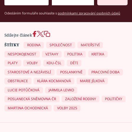
Odesláním formuláře souhlasíte s
podmínkami zpracování osobních údajů
Sdílejte článek
ŠTÍTKY
RODINA
SPOLEČNOST
MATEŘSTVÍ
NESPOKOJENOST
VZTAHY
POLITIKA
KRITIKA
PLATY
VOLBY
KDU-ČSL
DĚTI
STAROSTOVÉ A NEZÁVISLÍ
POSLANKYNĚ
PRACOVNÍ DOBA
OBSTRUKCE
KLÁRA KOCMANOVÁ
MARIE JÍLKOVÁ
LUCIE POTŮČKOVÁ
JARMILA LEVKO
POSLANECKÁ SNĚMOVNA ČR
ZALOŽENÍ RODINY
POLITIČKY
MARTINA OCHODNICKÁ
VOLBY 2025