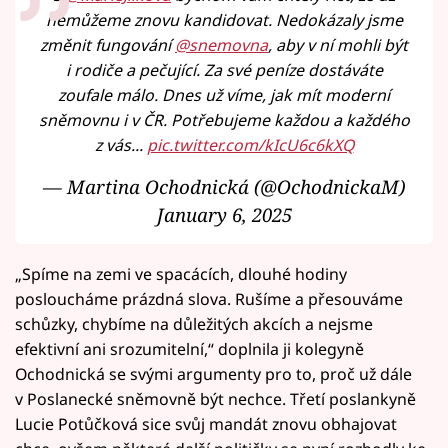
nemůžeme znovu kandidovat. Nedokázaly jsme
změnit fungování
@snemovna
, aby v ní mohli být
i rodiče a pečující. Za své peníze dostáváte
zoufale málo. Dnes už víme, jak mít moderní
sněmovnu i v ČR. Potřebujeme každou a každého
z vás...
pic.twitter.com/kIcU6c6kXQ
— Martina Ochodnická (@OchodnickaM)
January 6, 2025
„Spíme na zemi ve spacácích, dlouhé hodiny
posloucháme prázdná slova. Rušíme a přesouváme
schůzky, chybíme na důležitých akcích a nejsme
efektivní ani srozumitelní,“ doplnila ji kolegyně
Ochodnická se svými argumenty pro to, proč už dále
v Poslanecké sněmovně být nechce. Třetí poslankyně
Lucie Potůčková sice svůj mandát znovu obhajovat