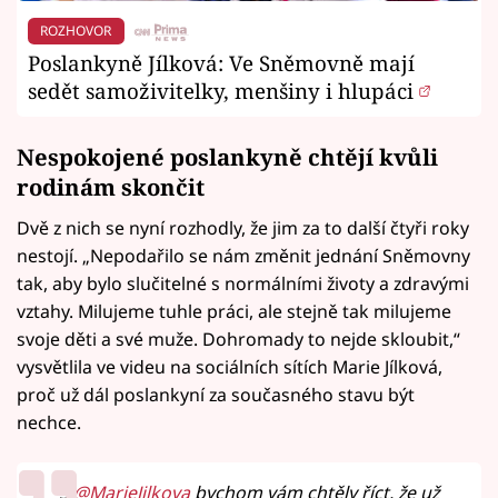
ROZHOVOR
Poslankyně Jílková: Ve Sněmovně mají
sedět samoživitelky, menšiny i hlupáci
Nespokojené poslankyně chtějí kvůli
rodinám skončit
Dvě z nich se nyní rozhodly, že jim za to další čtyři roky
nestojí. „Nepodařilo se nám změnit jednání Sněmovny
tak, aby bylo slučitelné s normálními životy a zdravými
vztahy. Milujeme tuhle práci, ale stejně tak milujeme
svoje děti a své muže. Dohromady to nejde skloubit,“
vysvětlila ve videu na sociálních sítích Marie Jílková,
proč už dál poslankyní za současného stavu být
nechce.
S
@MarieJilkova
bychom vám chtěly říct, že už