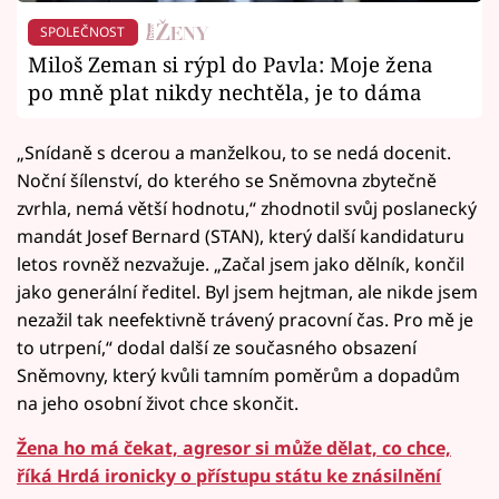
SPOLEČNOST
Miloš Zeman si rýpl do Pavla: Moje žena
po mně plat nikdy nechtěla, je to dáma
„Snídaně s dcerou a manželkou, to se nedá docenit.
Noční šílenství, do kterého se Sněmovna zbytečně
zvrhla, nemá větší hodnotu,“ zhodnotil svůj poslanecký
mandát Josef Bernard (STAN), který další kandidaturu
letos rovněž nezvažuje. „Začal jsem jako dělník, končil
jako generální ředitel. Byl jsem hejtman, ale nikde jsem
nezažil tak neefektivně trávený pracovní čas. Pro mě je
to utrpení,“ dodal další ze současného obsazení
Sněmovny, který kvůli tamním poměrům a dopadům
na jeho osobní život chce skončit.
Žena ho má čekat, agresor si může dělat, co chce,
říká Hrdá ironicky o přístupu státu ke znásilnění