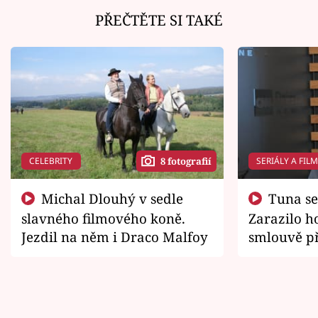
PŘEČTĚTE SI TAKÉ
CELEBRITY
SERIÁLY A FIL
8 fotografií
Michal Dlouhý v sedle
Tuna se chtěl vrátit domů.
slavného filmového koně.
Zarazilo ho
Jezdil na něm i Draco Malfoy
smlouvě př
zemřít