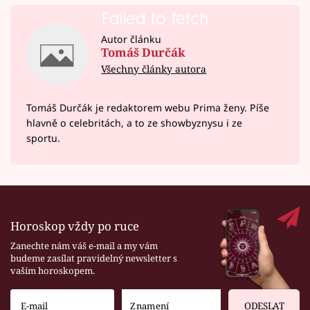
Failed to fetch
Autor článku
Tomáš Durčák
Všechny články autora
Tomáš Durčák je redaktorem webu Prima ženy. Píše
hlavně o celebritách, a to ze showbyznysu i ze
sportu.
Horoskop vždy po ruce
Zanechte nám váš e-mail a my vám
budeme zasílat pravidelný newsletter s
vaším horoskopem.
ODESLAT