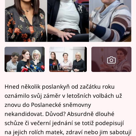
Horoskopy
Sledujte prima+
Filmový festival Karlovy Vary
Pořady
Mámy sobě
Přihlášení
Hned několik poslankyň od začátku roku
oznámilo svůj záměr v letošních volbách už
Sledujte nás
znovu do Poslanecké sněmovny
nekandidovat. Důvod? Absurdně dlouhé
schůze či večerní jednání se totiž podepisují
na jejich rolích matek, zdraví nebo jim sabotují