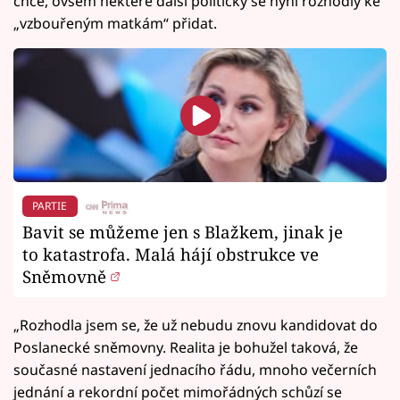
chce, ovšem některé další političky se nyní rozhodly ke
„vzbouřeným matkám“ přidat.
PARTIE
Bavit se můžeme jen s Blažkem, jinak je
to katastrofa. Malá hájí obstrukce ve
Sněmovně
„Rozhodla jsem se, že už nebudu znovu kandidovat do
Poslanecké sněmovny. Realita je bohužel taková, že
současné nastavení jednacího řádu, mnoho večerních
jednání a rekordní počet mimořádných schůzí se