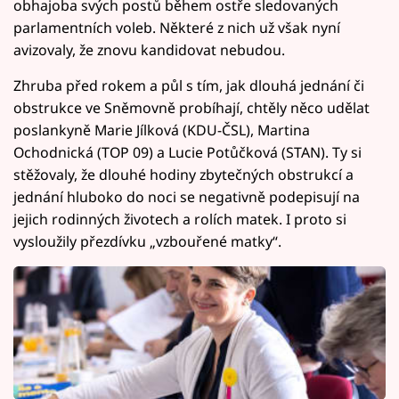
obhajoba svých postů během ostře sledovaných
parlamentních voleb. Některé z nich už však nyní
avizovaly, že znovu kandidovat nebudou.
Zhruba před rokem a půl s tím, jak dlouhá jednání či
obstrukce ve Sněmovně probíhají, chtěly něco udělat
poslankyně Marie Jílková (KDU-ČSL), Martina
Ochodnická (TOP 09) a Lucie Potůčková (STAN). Ty si
stěžovaly, že dlouhé hodiny zbytečných obstrukcí a
jednání hluboko do noci se negativně podepisují na
jejich rodinných životech a rolích matek. I proto si
vysloužily přezdívku „vzbouřené matky“.