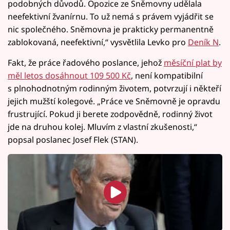
podobných důvodů. Opozice ze Sněmovny udělala
neefektivní žvanírnu. To už nemá s právem vyjádřit se
nic společného. Sněmovna je prakticky permanentně
zablokovaná, neefektivní,“ vysvětlila Levko pro
Deník N
.
Fakt, že práce řadového poslance, jehož
měsíční plat by
měl letos dosáhnout 109 500 Kč
, není kompatibilní
s plnohodnotným rodinným životem, potvrzují i někteří
jejich mužští kolegové. „Práce ve Sněmovně je opravdu
frustrující. Pokud ji berete zodpovědně, rodinný život
jde na druhou kolej. Mluvím z vlastní zkušenosti,“
popsal poslanec Josef Flek (STAN).