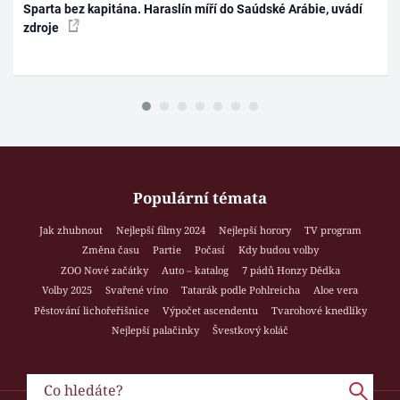
Sparta bez kapitána. Haraslín míří do Saúdské Arábie, uvádí
zdroje
Populární témata
Jak zhubnout
Nejlepší filmy 2024
Nejlepší horory
TV program
Změna času
Partie
Počasí
Kdy budou volby
ZOO Nové začátky
Auto – katalog
7 pádů Honzy Dědka
Volby 2025
Svařené víno
Tatarák podle Pohlreicha
Aloe vera
Pěstování lichořeřišnice
Výpočet ascendentu
Tvarohové knedlíky
Nejlepší palačinky
Švestkový koláč