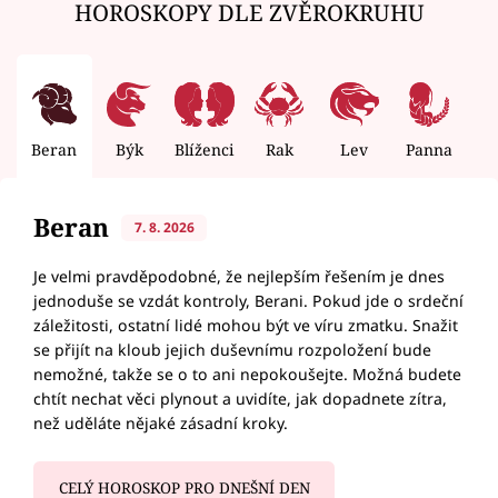
HOROSKOPY DLE ZVĚROKRUHU
Beran
Býk
Blíženci
Rak
Lev
Panna
V
Beran
7. 8. 2026
Je velmi pravděpodobné, že nejlepším řešením je dnes
jednoduše se vzdát kontroly, Berani. Pokud jde o srdeční
záležitosti, ostatní lidé mohou být ve víru zmatku. Snažit
se přijít na kloub jejich duševnímu rozpoložení bude
nemožné, takže se o to ani nepokoušejte. Možná budete
chtít nechat věci plynout a uvidíte, jak dopadnete zítra,
než uděláte nějaké zásadní kroky.
CELÝ HOROSKOP PRO DNEŠNÍ DEN