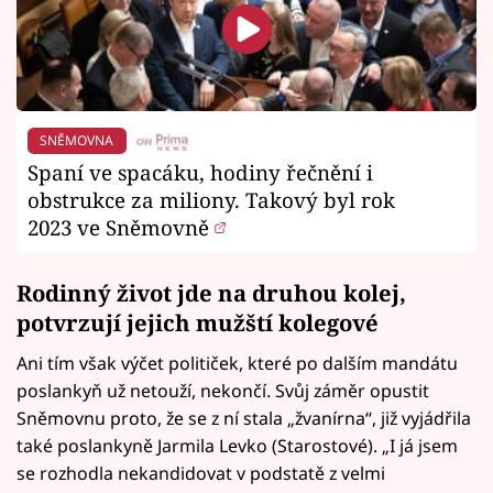
SNĚMOVNA
Spaní ve spacáku, hodiny řečnění i
obstrukce za miliony. Takový byl rok
2023 ve Sněmovně
Rodinný život jde na druhou kolej,
potvrzují jejich mužští kolegové
Ani tím však výčet političek, které po dalším mandátu
poslankyň už netouží, nekončí. Svůj záměr opustit
Sněmovnu proto, že se z ní stala „žvanírna“, již vyjádřila
také poslankyně Jarmila Levko (Starostové). „I já jsem
se rozhodla nekandidovat v podstatě z velmi