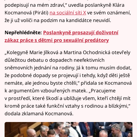
podepisují na mém zdraví,“ uvedla poslankyně Klára
Kocmanová (Piráti)
na sociální síti X
ve svém oznámení,
že ji už voliči na podzim na kandidátce neuvidí.
Nepřehlédněte:
Poslankyně prosazují doživotní
zákaz práce s dětmi pro sexuální predátory
„Kolegyně Marie Jílková a Martina Ochodnická otevřely
důležitou debatu o dopadech neefektivních
sněmovních jednání na rodiny. Já k tomu musím dodat,
že podobné dopady se projevují i tehdy, když děti ještě
nemáte, ale jednou byste chtěli,“ přidala se Kocmanová
k argumentům vzbouřených matek. „Pracujeme
v prostředí, které škodí a ubližuje všem, kteří chtějí mít
kromě práce také funkční vztahy s rodinou a blízkými,“
dodala zklamaná Kocmanová.