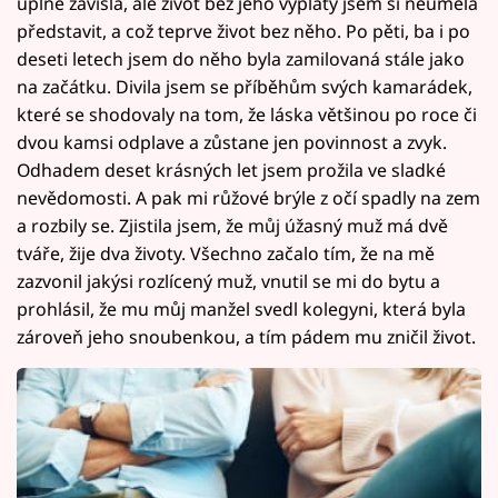
úplně závislá, ale život bez jeho výplaty jsem si neuměla
představit, a což teprve život bez něho. Po pěti, ba i po
deseti letech jsem do něho byla zamilovaná stále jako
na začátku. Divila jsem se příběhům svých kamarádek,
které se shodovaly na tom, že láska většinou po roce či
dvou kamsi odplave a zůstane jen povinnost a zvyk.
Odhadem deset krásných let jsem prožila ve sladké
nevědomosti. A pak mi růžové brýle z očí spadly na zem
a rozbily se. Zjistila jsem, že můj úžasný muž má dvě
tváře, žije dva životy. Všechno začalo tím, že na mě
zazvonil jakýsi rozlícený muž, vnutil se mi do bytu a
prohlásil, že mu můj manžel svedl kolegyni, která byla
zároveň jeho snoubenkou, a tím pádem mu zničil život.