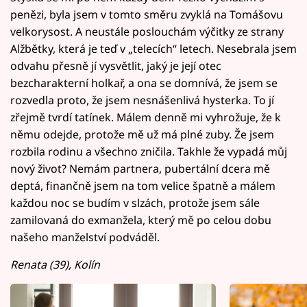
penězi, byla jsem v tomto směru zvyklá na Tomášovu
velkorysost. A neustále poslouchám výčitky ze strany
Alžbětky, která je teď v „telecích“ letech. Nesebrala jsem
odvahu přesně jí vysvětlit, jaký je její otec
bezcharakterní holkař, a ona se domnívá, že jsem se
rozvedla proto, že jsem nesnášenlivá hysterka. To jí
zřejmě tvrdí tatínek. Málem denně mi vyhrožuje, že k
němu odejde, protože mě už má plné zuby. Že jsem
rozbila rodinu a všechno zničila. Takhle že vypadá můj
nový život? Nemám partnera, pubertální dcera mě
deptá, finančně jsem na tom velice špatně a málem
každou noc se budím v slzách, protože jsem sále
zamilovaná do exmanžela, který mě po celou dobu
našeho manželství podváděl.
Renata (39), Kolín