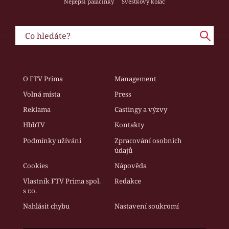
Nejlepší palačinky
Švestkový koláč
O FTV Prima
Management
Volná místa
Press
Reklama
Castingy a výzvy
HbbTV
Kontakty
Podmínky užívání
Zpracování osobních
údajů
Cookies
Nápověda
Vlastník FTV Prima spol.
Redakce
s r.o.
Nahlásit chybu
Nastavení soukromí