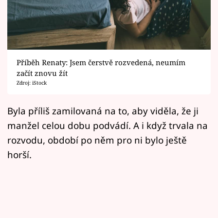
Horoskopy
Sledujte prima+
Filmový festival Karlovy Vary
Příběh Renaty: Jsem čerstvě rozvedená, neumím
Pořady
začít znovu žít
Zdroj: iStock
Mámy sobě
Byla příliš zamilovaná na to, aby viděla, že ji
manžel celou dobu podvádí. A i když trvala na
Přihlášení
rozvodu, období po něm pro ni bylo ještě
horší.
Sledujte nás