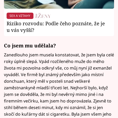
SEX A VZTAHY
Riziko rozvodu: Podle čeho poznáte, že je
u vás vyšší?
Co jsem mu udělala?
Zanedlouho jsem musela konstatovat, že jsem byla celé
roky úplně slepá. Vpád rozčileného muže do mého
života mi pozvolna odkryl vše, co můj nyní již exmanžel
vyváděl. Ve firmě byl známý především jako místní
donchuan, který měl v posteli snad veškeré
zaměstnankyně mladší třiceti let. Nejhorší bylo, když
jsem se dověděla, že mi byl nevěrný mimo jiné i na
firemním večírku, kam jsem ho doprovázela. Zjevně to
stihl během deseti minut, kdy mi oznámil, že si jen
skočí do kuřárny dát si cigaretku. Byla jsem všem jeho