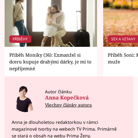
PŘÍBĚHY
SEX A VZTAHY
Příběh Moniky (36): Exmanžel si
Příběh Soni:
dceru kupuje drahými dárky, je mi to
muže
nepříjemné
Autor článku
Anna Kopečková
Všechny články autora
Anna je dlouholetou redaktorkou v rámci
magazínové tvorby na webech TV Prima. Primárně
se stará o obsah na webu Prima Ženy.