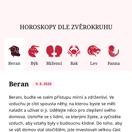
HOROSKOPY DLE ZVĚROKRUHU
Beran
Býk
Blíženci
Rak
Lev
Panna
V
Beran
9. 8. 2026
Berani, buďte ve svém přístupu mírní a zdrženliví. Ve
vzduchu je cítit spousta něhy, na kterou byste se měli
naladit a užívat si ji. Udělejte něco pro zlepšení svého
domova. Usmiřte se s lidmi, se kterými žijete, a vyčistěte
vzduch, aby vztahy byly v budoucnu klidné. Do toho, aby
se váš domov stal útočištěm, jste investovali velkou část