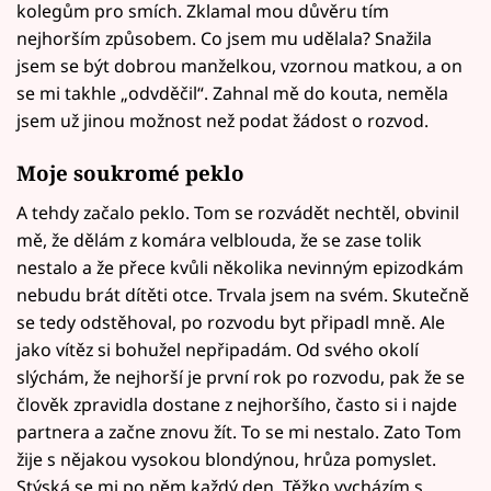
kolegům pro smích. Zklamal mou důvěru tím
nejhorším způsobem. Co jsem mu udělala? Snažila
jsem se být dobrou manželkou, vzornou matkou, a on
se mi takhle „odvděčil“. Zahnal mě do kouta, neměla
jsem už jinou možnost než podat žádost o rozvod.
Moje soukromé peklo
A tehdy začalo peklo. Tom se rozvádět nechtěl, obvinil
mě, že dělám z komára velblouda, že se zase tolik
nestalo a že přece kvůli několika nevinným epizodkám
nebudu brát dítěti otce. Trvala jsem na svém. Skutečně
se tedy odstěhoval, po rozvodu byt připadl mně. Ale
jako vítěz si bohužel nepřipadám. Od svého okolí
slýchám, že nejhorší je první rok po rozvodu, pak že se
člověk zpravidla dostane z nejhoršího, často si i najde
partnera a začne znovu žít. To se mi nestalo. Zato Tom
žije s nějakou vysokou blondýnou, hrůza pomyslet.
Stýská se mi po něm každý den. Těžko vycházím s