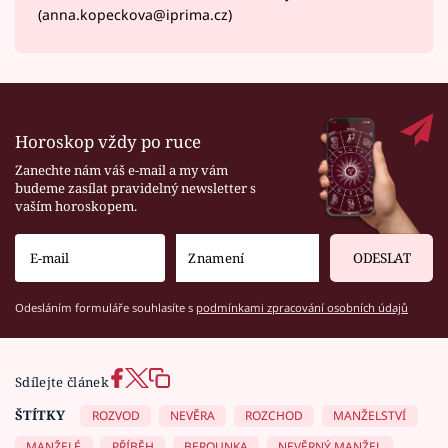
(anna.kopeckova@iprima.cz)
Horoskop vždy po ruce
Zanechte nám váš e-mail a my vám
budeme zasílat pravidelný newsletter s
vaším horoskopem.
ODESLAT
Odesláním formuláře souhlasíte s
podmínkami zpracování osobních údajů
Sdílejte článek
ŠTÍTKY
ROZVOD
NEVĚRA
ROZCHOD
MANŽELSTVÍ
MANŽELÉ
PŘÍBĚH
BEROUNKA
NEVĚRNÝ MANŽEL