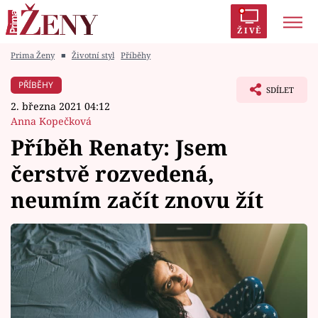
ŽIVĚ
Prima Ženy
■
Životní styl
Příběhy
Trendy:
Polabí
Inspekce
Prostřeno!
AYTO?
PŘÍBĚHY
SDÍLET
Módní alarm
Zrádci
Proměny
2. března 2021 04:12
Anna Kopečková
Příběh Renaty: Jsem
čerstvě rozvedená,
Témata
neumím začít znovu žít
Celebrity
Vztahy
Seriály