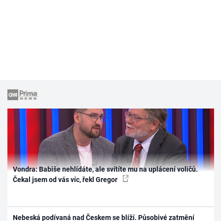
Vondra: Babiše nehlídáte, ale svítíte mu na uplácení voličů.
Čekal jsem od vás víc, řekl Gregor
Nebeská podívaná nad Českem se blíží. Působivé zatmění