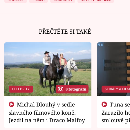
PŘEČTĚTE SI TAKÉ
CELEBRITY
SERIÁLY A FIL
8 fotografií
Michal Dlouhý v sedle
Tuna se chtěl vrátit domů.
slavného filmového koně.
Zarazilo ho
Jezdil na něm i Draco Malfoy
smlouvě př
zemřít