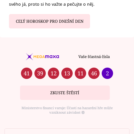
svého já, proto si ho važte a pečujte o něj.
CELÝ HOROSKOP PRO DNEŠNÍ DEN
Vaše šťastná čísla
41
39
12
13
11
46
2
ZKUSTE ŠTĚSTÍ
Ministerstvo financí varuje: Účastí na hazardní hře může
vzniknout závislost ⑱