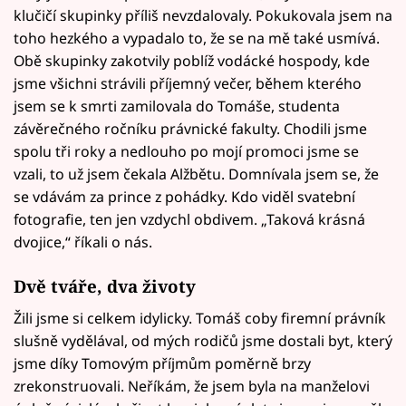
klučičí skupinky příliš nevzdalovaly. Pokukovala jsem na
toho hezkého a vypadalo to, že se na mě také usmívá.
Obě skupinky zakotvily poblíž vodácké hospody, kde
jsme všichni strávili příjemný večer, během kterého
jsem se k smrti zamilovala do Tomáše, studenta
závěrečného ročníku právnické fakulty. Chodili jsme
spolu tři roky a nedlouho po mojí promoci jsme se
vzali, to už jsem čekala Alžbětu. Domnívala jsem se, že
se vdávám za prince z pohádky. Kdo viděl svatební
fotografie, ten jen vzdychl obdivem. „Taková krásná
dvojice,“ říkali o nás.
Dvě tváře, dva životy
Žili jsme si celkem idylicky. Tomáš coby firemní právník
slušně vydělával, od mých rodičů jsme dostali byt, který
jsme díky Tomovým příjmům poměrně brzy
zrekonstruovali. Neříkám, že jsem byla na manželovi