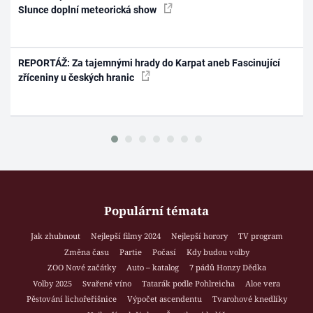
Slunce doplní meteorická show
REPORTÁŽ: Za tajemnými hrady do Karpat aneb Fascinující
zříceniny u českých hranic
Populární témata
Jak zhubnout
Nejlepší filmy 2024
Nejlepší horory
TV program
Změna času
Partie
Počasí
Kdy budou volby
ZOO Nové začátky
Auto – katalog
7 pádů Honzy Dědka
Volby 2025
Svařené víno
Tatarák podle Pohlreicha
Aloe vera
Pěstování lichořeřišnice
Výpočet ascendentu
Tvarohové knedlíky