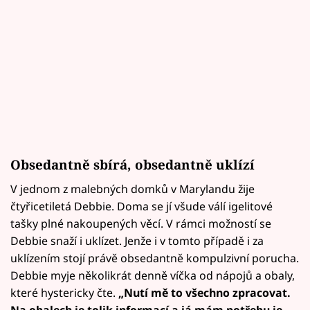
Obsedantně sbírá, obsedantně uklízí
V jednom z malebných domků v Marylandu žije
čtyřicetiletá Debbie. Doma se jí všude válí igelitové
tašky plné nakoupených věcí. V rámci možností se
Debbie snaží i uklízet. Jenže i v tomto případě i za
uklízením stojí právě obsedantně kompulzivní porucha.
Debbie myje několikrát denně víčka od nápojů a obaly,
které hystericky čte.
„Nutí mě to všechno zpracovat.