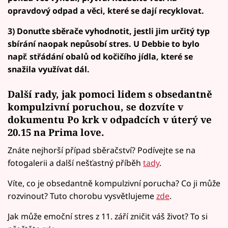
opravdový odpad a věci, které se dají recyklovat.
3) Donuťte sběrače vyhodnotit, jestli jim určitý typ
sbírání naopak nepůsobí stres. U Debbie to bylo
např. střádání obalů od kočičího jídla, které se
snažila využívat dál.
Další rady, jak pomoci lidem s obsedantně
kompulzivní poruchou, se dozvíte v
dokumentu Po krk v odpadcích v úterý ve
20.15 na Prima love.
Znáte nejhorší případ sběračství? Podívejte se na
fotogalerii a další nešťastný příběh
tady
.
Víte, co je obsedantně kompulzivní porucha? Co ji může
rozvinout? Tuto chorobu vysvětlujeme
zde
.
Jak může emoční stres z 11. září zničit váš život? To si