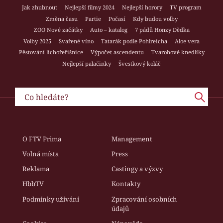
Jak zhubnout
Nejlepší filmy 2024
Nejlepší horory
TV program
Změna času
Partie
Počasí
Kdy budou volby
ZOO Nové začátky
Auto – katalog
7 pádů Honzy Dědka
Volby 2025
Svařené víno
Tatarák podle Pohlreicha
Aloe vera
Pěstování lichořeřišnice
Výpočet ascendentu
Tvarohové knedlíky
Nejlepší palačinky
Švestkový koláč
O FTV Prima
Management
Volná místa
Press
Reklama
Castingy a výzvy
HbbTV
Kontakty
Podmínky užívání
Zpracování osobních
údajů