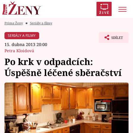
ŽIVĚ
Prima Ženy
■
Seriály a filmy
Trendy:
Polabí
Inspekce
Prostřeno!
AYTO?
SERIÁLY A FILMY
SDÍLET
Módní alarm
Zrádci
Proměny
15. dubna 2013 20:00
Petra Kloidová
Po krk v odpadcích:
Úspěšně léčené sběračství
Témata
Celebrity
Vztahy
Seriály