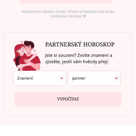
Ministerstvo financí varuje: Účastí na hazardní hře může
vzniknout závislost ⑱
PARTNERSKÝ HOROSKOP
Jste si souzení? Zvolte znamení a
zjistěte, jestli vám hvězdy přejí.
VYPOČÍTAT