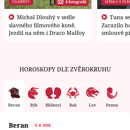
CELEBRITY
SERIÁLY A FIL
8 fotografií
Michal Dlouhý v sedle
Tuna se chtěl vrátit domů.
slavného filmového koně.
Zarazilo ho
Jezdil na něm i Draco Malfoy
smlouvě př
zemřít
HOROSKOPY DLE ZVĚROKRUHU
Beran
Býk
Blíženci
Rak
Lev
Panna
V
Beran
6. 8. 2026