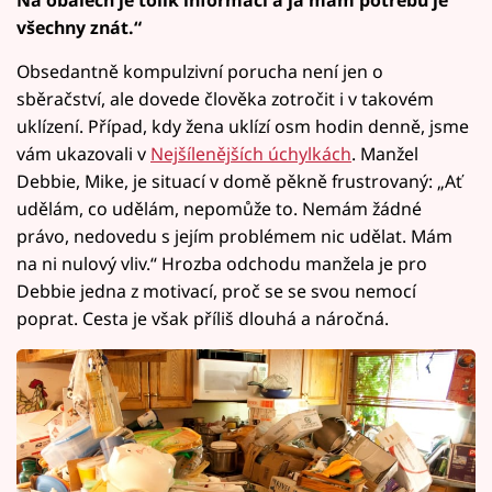
Na obalech je tolik informací a já mám potřebu je
všechny znát.“
Obsedantně kompulzivní porucha není jen o
sběračství, ale dovede člověka zotročit i v takovém
uklízení. Případ, kdy žena uklízí osm hodin denně, jsme
vám ukazovali v
Nejšílenějších úchylkách
. Manžel
Debbie, Mike, je situací v domě pěkně frustrovaný: „Ať
udělám, co udělám, nepomůže to. Nemám žádné
právo, nedovedu s jejím problémem nic udělat. Mám
na ni nulový vliv.“ Hrozba odchodu manžela je pro
Debbie jedna z motivací, proč se se svou nemocí
poprat. Cesta je však příliš dlouhá a náročná.