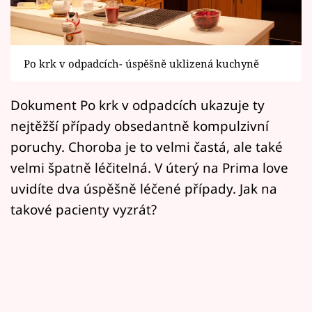
Horoskopy
Sledujte prima+
Po krk v odpadcích- úspěšně uklizená kuchyně
Filmový festival Karlovy Vary
Dokument Po krk v odpadcích ukazuje ty
Pořady
nejtěžší případy obsedantně kompulzivní
Mámy sobě
poruchy. Choroba je to velmi častá, ale také
velmi špatně léčitelná. V úterý na Prima love
Přihlášení
uvidíte dva úspěšně léčené případy. Jak na
takové pacienty vyzrát?
Sledujte nás