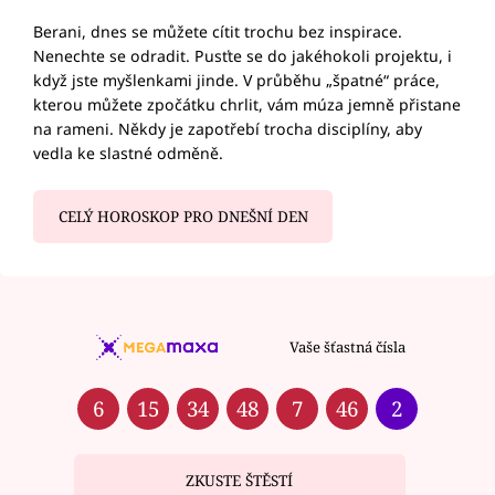
Berani, dnes se můžete cítit trochu bez inspirace.
Nenechte se odradit. Pusťte se do jakéhokoli projektu, i
když jste myšlenkami jinde. V průběhu „špatné“ práce,
kterou můžete zpočátku chrlit, vám múza jemně přistane
na rameni. Někdy je zapotřebí trocha disciplíny, aby
vedla ke slastné odměně.
CELÝ HOROSKOP PRO DNEŠNÍ DEN
Vaše šťastná čísla
6
15
34
48
7
46
2
ZKUSTE ŠTĚSTÍ