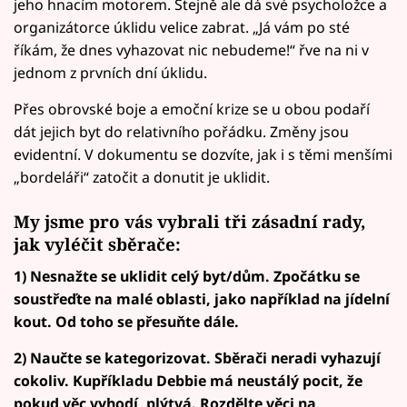
jeho hnacím motorem. Stejně ale dá své psycholožce a
organizátorce úklidu velice zabrat. „Já vám po sté
říkám, že dnes vyhazovat nic nebudeme!“ řve na ni v
jednom z prvních dní úklidu.
Přes obrovské boje a emoční krize se u obou podaří
dát jejich byt do relativního pořádku. Změny jsou
evidentní. V dokumentu se dozvíte, jak i s těmi menšími
„bordeláři“ zatočit a donutit je uklidit.
My jsme pro vás vybrali tři zásadní rady,
jak vyléčit sběrače:
1) Nesnažte se uklidit celý byt/dům. Zpočátku se
soustřeďte na malé oblasti, jako například na jídelní
kout. Od toho se přesuňte dále.
2) Naučte se kategorizovat. Sběrači neradi vyhazují
cokoliv. Kupříkladu Debbie má neustálý pocit, že
pokud věc vyhodí, plýtvá. Rozdělte věci na