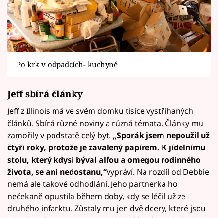
Po krk v odpadcích- kuchyně
Jeff sbírá články
Jeff z Illinois má ve svém domku tisíce vystříhaných
článků. Sbírá různé noviny a různá témata. Články mu
zamořily v podstatě celý byt.
„
Sporák jsem nepoužil už
čtyři roky, protože je zavalený papírem. K jídelnímu
stolu, který kdysi býval alfou a omegou rodinného
života, se ani nedostanu,
“
vypráví. Na rozdíl od Debbie
nemá ale takové odhodlání. Jeho partnerka ho
nečekaně opustila během doby, kdy se léčil už ze
druhého infarktu. Zůstaly mu jen dvě dcery, které jsou