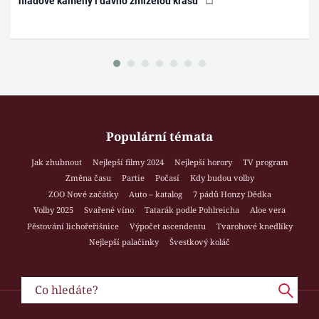
hladové kameny i dávno zmizelou krásu
Populární témata
Jak zhubnout
Nejlepší filmy 2024
Nejlepší horory
TV program
Změna času
Partie
Počasí
Kdy budou volby
ZOO Nové začátky
Auto – katalog
7 pádů Honzy Dědka
Volby 2025
Svařené víno
Tatarák podle Pohlreicha
Aloe vera
Pěstování lichořeřišnice
Výpočet ascendentu
Tvarohové knedlíky
Nejlepší palačinky
Švestkový koláč