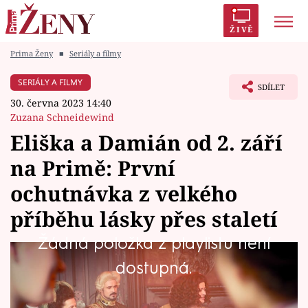
ŽIVĚ
Prima Ženy
■
Seriály a filmy
Trendy:
Polabí
Inspekce
Prostřeno!
AYTO?
SERIÁLY A FILMY
SDÍLET
Módní alarm
Zrádci
Proměny
30. června 2023 14:40
Zuzana Schneidewind
Eliška a Damián od 2. září
na Primě: První
Témata
ochutnávka z velkého
Celebrity
příběhu lásky přes staletí
Žádná položka z playlistu není
Vztahy
Romantický seriál Eliška a Damián v podání
dostupná.
Seriály
Emmy Smetana a Roberta Urbana se divákům
představí za několik týdnů. Že půjde o