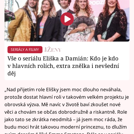
SERIÁLY A FILMY
Vše o seriálu Eliška a Damián: Kdo je kdo
v hlavních rolích, extra znělka i nevšední
děj
„Nad přijetím role Elišky jsem moc dlouho neváhala,
protože dostat hlavní roli v takovém velkém projektu je
obrovská výzva. Mě navíc v životě baví zkoušet nové
věci a chovám se občas dobrodružně a riskantně. Role
jako tato se zkrátka neodmítá – já jsem moc ráda, že
budu moci hrát takovou moderní princeznu, to dlužím