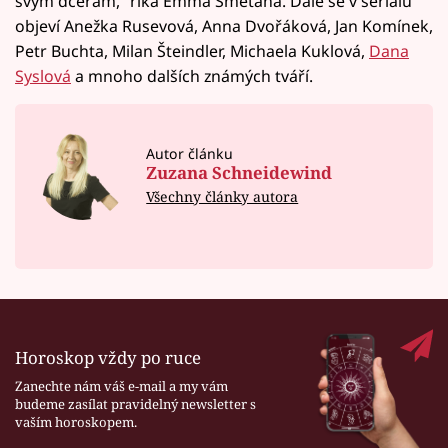
svým dcerám,“ říká Emma Smetana. Dále se v seriálu
objeví Anežka Rusevová, Anna Dvořáková, Jan Komínek,
Petr Buchta, Milan Šteindler, Michaela Kuklová,
Dana
Syslová
a mnoho dalších známých tváří.
Autor článku
Zuzana Schneidewind
Všechny články autora
Horoskop vždy po ruce
Zanechte nám váš e-mail a my vám
budeme zasílat pravidelný newsletter s
vaším horoskopem.