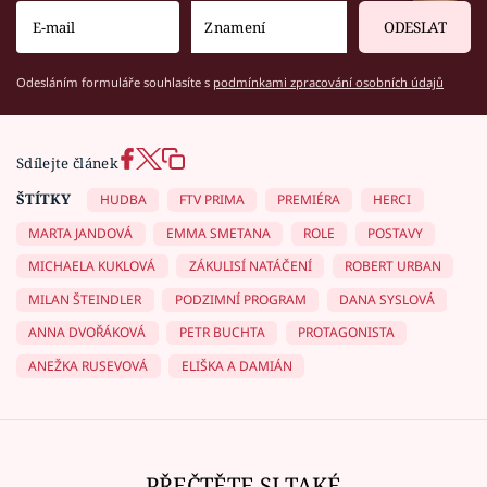
ODESLAT
Odesláním formuláře souhlasíte s
podmínkami zpracování osobních údajů
Sdílejte článek
ŠTÍTKY
HUDBA
FTV PRIMA
PREMIÉRA
HERCI
MARTA JANDOVÁ
EMMA SMETANA
ROLE
POSTAVY
MICHAELA KUKLOVÁ
ZÁKULISÍ NATÁČENÍ
ROBERT URBAN
MILAN ŠTEINDLER
PODZIMNÍ PROGRAM
DANA SYSLOVÁ
ANNA DVOŘÁKOVÁ
PETR BUCHTA
PROTAGONISTA
ANEŽKA RUSEVOVÁ
ELIŠKA A DAMIÁN
PŘEČTĚTE SI TAKÉ