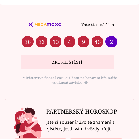
Vaše šťastná čísla
36
33
10
4
9
46
2
ZKUSTE ŠTĚSTÍ
Ministerstvo financí varuje: Účastí na hazardní hře může
vzniknout závislost ⑱
PARTNERSKÝ HOROSKOP
Jste si souzení? Zvolte znamení a
zjistěte, jestli vám hvězdy přejí.