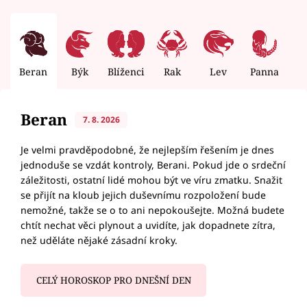
Beran
Býk
Blíženci
Rak
Lev
Panna
V
Beran
7. 8. 2026
Je velmi pravděpodobné, že nejlepším řešením je dnes
jednoduše se vzdát kontroly, Berani. Pokud jde o srdeční
záležitosti, ostatní lidé mohou být ve víru zmatku. Snažit
se přijít na kloub jejich duševnímu rozpoložení bude
nemožné, takže se o to ani nepokoušejte. Možná budete
chtít nechat věci plynout a uvidíte, jak dopadnete zítra,
než uděláte nějaké zásadní kroky.
CELÝ HOROSKOP PRO DNEŠNÍ DEN