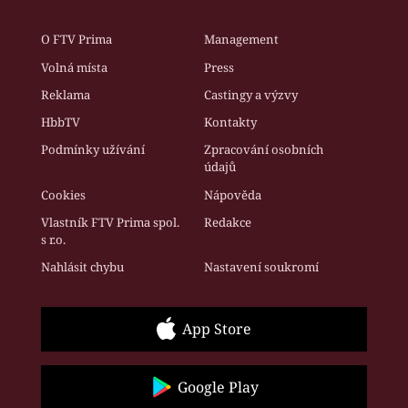
O FTV Prima
Management
Volná místa
Press
Reklama
Castingy a výzvy
HbbTV
Kontakty
Podmínky užívání
Zpracování osobních
údajů
Cookies
Nápověda
Vlastník FTV Prima spol.
Redakce
s r.o.
Nahlásit chybu
Nastavení soukromí
App Store
Google Play