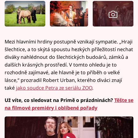
Mezi hlavními hrdiny postupně vznikají sympatie. „Hraji
šlechtice, a to skýtá spoustu hezkých příležitostí nechat
diváky nahlédnout do šlechtických budoárů, zámků a
dalších krásných prostředí. V tomto ohledu je to
rozhodně zajímavé, ale hlavně je to příběh o velké
lásce,“ prozradil Robert Urban, kterého diváci znají
také
jako soudce Petra ze seriálu ZOO
.
Už víte, co sledovat na Primě o prázdninách?
Těšte se
na filmové premiéry i oblíbené pořady