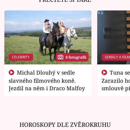
CELEBRITY
SERIÁLY A FIL
8 fotografií
Michal Dlouhý v sedle
Tuna se chtěl vrátit domů.
slavného filmového koně.
Zarazilo ho
Jezdil na něm i Draco Malfoy
smlouvě př
zemřít
HOROSKOPY DLE ZVĚROKRUHU