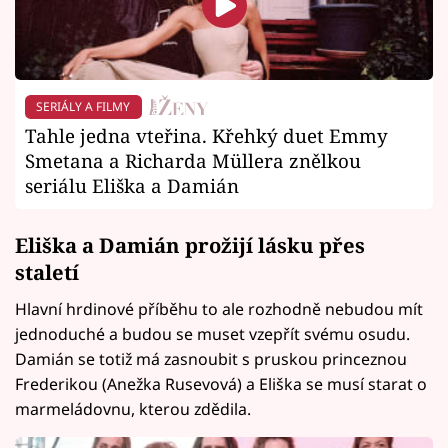
SERIÁLY A FILMY
Tahle jedna vteřina. Křehký duet Emmy
Smetana a Richarda Müllera znělkou
seriálu Eliška a Damián
Eliška a Damián prožijí lásku přes
staletí
Hlavní hrdinové příběhu to ale rozhodně nebudou mít
jednoduché a budou se muset vzepřít svému osudu.
Damián se totiž má zasnoubit s pruskou princeznou
Frederikou (Anežka Rusevová) a Eliška se musí starat o
marmeládovnu, kterou zdědila.