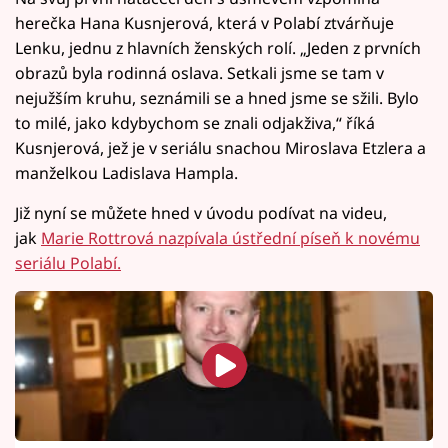
herečka Hana Kusnjerová, která v Polabí ztvárňuje
Lenku, jednu z hlavních ženských rolí. „Jeden z prvních
obrazů byla rodinná oslava. Setkali jsme se tam v
nejužším kruhu, seznámili se a hned jsme se sžili. Bylo
to milé, jako kdybychom se znali odjakživa,“ říká
Kusnjerová, jež je v seriálu snachou Miroslava Etzlera a
manželkou Ladislava Hampla.
Již nyní se můžete hned v úvodu podívat na videu,
jak
Marie Rottrová nazpívala ústřední píseň k novému
seriálu Polabí.