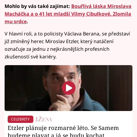
Mohlo by vás také zajímat:
Bouřlivá láska Miroslava
Macháčka a o 41 let mladší Vilmy Cibulkové. Zlomila
mu srdce
.
V hlavní roli, a to policisty Václava Berana, se představí
již zmíněný herec Miroslav Etzler, který natáčení
označuje za jednu z nejkrásnějších profesních
zkušeností své kariéry.
CELEBRITY
Etzler plánuje rozmarné léto. Se Samem
budeme plavat a já se budu kochat