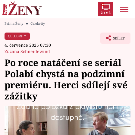
ŽIVĚ
Prima Ženy
■
Celebrity
Trendy:
Polabí
Inspekce
Prostřeno!
AYTO?
CELEBRITY
SDÍLET
Módní alarm
Zrádci
Proměny
4. července 2025 07:30
Zuzana Schneidewind
Po roce natáčení se seriál
Polabí chystá na podzimní
Témata
premiéru. Herci sdílejí své
Celebrity
zážitky
Žádná položka z playlistu není
Vztahy
První série nového českého seriálu Polabí je
dostupná.
Seriály
natočena! Intenzivní práce na jejím vzniku
trvaly téměř rok. Přečtěte si, jak herci Hana