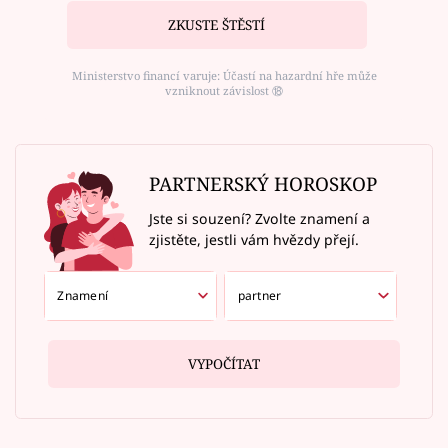
ZKUSTE ŠTĚSTÍ
Ministerstvo financí varuje: Účastí na hazardní hře může
vzniknout závislost ⑱
PARTNERSKÝ HOROSKOP
Jste si souzení? Zvolte znamení a
zjistěte, jestli vám hvězdy přejí.
VYPOČÍTAT