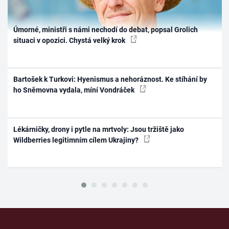
Úmorné, ministři s námi nechodí do debat, popsal Grolich
situaci v opozici. Chystá velký krok
Bartošek k Turkovi: Hyenismus a nehoráznost. Ke stíhání by
ho Sněmovna vydala, míní Vondráček
Lékárničky, drony i pytle na mrtvoly: Jsou tržiště jako
Wildberries legitimním cílem Ukrajiny?