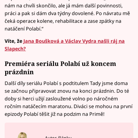
nám na chvíli skončilo, ale já mám další povinnosti,
práci a pak si dám dva týdny dovolené. Po návratu mě
čeká operace kolene, rehabilitace a zase zpátky na
natáčení Polabí.“
Víte, že
Jana Boušková a Václav Vydra našli ráj na
Slapech?
Premiéra seriálu Polabí už koncem
prázdnin
Další díly seriálu Polabí s podtitulem Tady jsme doma
se začnou připravovat znovu na konci prázdnin. Do té
doby si herci užijí zasloužené volno po náročném
ročním natáčecím maratonu. Diváci se mohou na první
epizody Polabí těšit již na podzim na Primě!
Autor článku