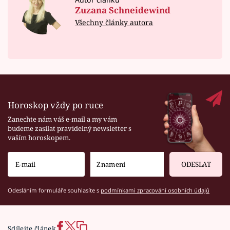
Zuzana Schneidewind
Všechny články autora
Horoskop vždy po ruce
Zanechte nám váš e-mail a my vám
budeme zasílat pravidelný newsletter s
vaším horoskopem.
ODESLAT
Odesláním formuláře souhlasíte s
podmínkami zpracování osobních údajů
Sdílejte článek