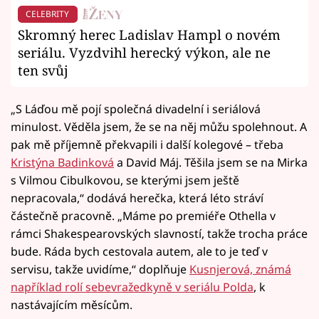
CELEBRITY
Skromný herec Ladislav Hampl o novém
seriálu. Vyzdvihl herecký výkon, ale ne
ten svůj
„S Láďou mě pojí společná divadelní i seriálová
minulost. Věděla jsem, že se na něj můžu spolehnout. A
pak mě příjemně překvapili i další kolegové – třeba
Kristýna Badinková
a David Máj. Těšila jsem se na Mirka
s Vilmou Cibulkovou, se kterými jsem ještě
nepracovala,“ dodává herečka, která léto stráví
částečně pracovně. „Máme po premiéře Othella v
rámci Shakespearovských slavností, takže trocha práce
bude. Ráda bych cestovala autem, ale to je teď v
servisu, takže uvidíme,“ doplňuje
Kusnjerová, známá
například rolí sebevražedkyně v seriálu Polda
, k
nastávajícím měsícům.