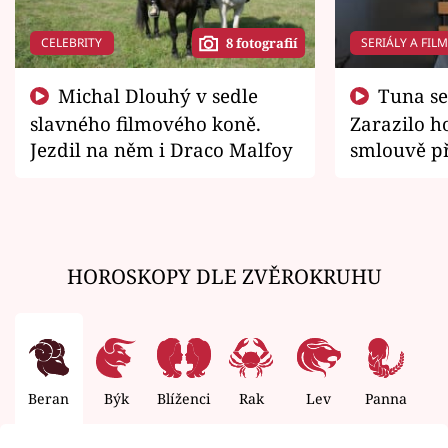
CELEBRITY
SERIÁLY A FIL
8 fotografií
Michal Dlouhý v sedle
Tuna se chtěl vrátit domů.
slavného filmového koně.
Zarazilo ho
Jezdil na něm i Draco Malfoy
smlouvě př
zemřít
HOROSKOPY DLE ZVĚROKRUHU
Beran
Býk
Blíženci
Rak
Lev
Panna
V