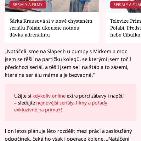
SERIÁLY A FILMY
SERIÁLY A FIL
Šárka Krausová si v nově chystaném
Televize Prim
seriálu Polabí ukousne notnou
Polabí. Předst
dávku adrenalinu
nebo Cibulko
„Natáčeli jsme na Slapech u pumpy s Mirkem a moc
jsem se těšil na partičku kolegů, se kterými jsem točil
předchozí seriál, a těšil jsem se i na štáb a to zázemí,
které na seriálu máme a je bezvadné.“
Užijte si
kdykoliv online
extra porci zábavy i napětí
– sledujte
nejnovější seriály, filmy a pořady
exkluzivně na prima+!
I on letos plánuje léto rozdělit mezi práci a zasloužený
odpočinek, čeká ho však i operace kolene. „Natáčení