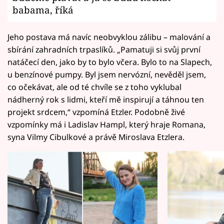
babama, říká
Jeho postava má navíc neobvyklou zálibu – malování a
sbírání zahradních trpaslíků. „Pamatuji si svůj první
natáčecí den, jako by to bylo včera. Bylo to na Slapech,
u benzínové pumpy. Byl jsem nervózní, nevěděl jsem,
co očekávat, ale od té chvíle se z toho vyklubal
nádherný rok s lidmi, kteří mě inspirují a táhnou ten
projekt srdcem,“ vzpomíná Etzler. Podobně živé
vzpomínky má i Ladislav Hampl, který hraje Romana,
syna Vilmy Cibulkové a právě Miroslava Etzlera.