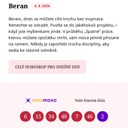
Beran
6. 8. 2026
Berani, dnes se můžete cítit trochu bez inspirace.
Nenechte se odradit. Pusťte se do jakéhokoli projektu, i
když jste myšlenkami jinde. V průběhu „špatné“ práce,
kterou můžete zpočátku chrlit, vám múza jemně přistane
na rameni. Někdy je zapotřebí trocha disciplíny, aby
vedla ke slastné odměně.
CELÝ HOROSKOP PRO DNEŠNÍ DEN
Vaše šťastná čísla
6
15
34
48
7
46
2