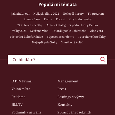
Populární témata
Jak zhubnout
Nejlepší filmy 2024
Nejlepší horory
TV program
Změna času
Partie
Počasí
Kdy budou volby
ZOO Nové začátky
Auto – katalog
7 pádů Honzy Dědka
Volby 2025
Svařené víno
Tatarák podle Pohlreicha
Aloe vera
Pěstování lichořeřišnice
Výpočet ascendentu
Tvarohové knedlíky
Nejlepší palačinky
Švestkový koláč
O FTV Prima
Management
Volná místa
Press
Reklama
Castingy a výzvy
HbbTV
Kontakty
Podmínky užívání
Zpracování osobních