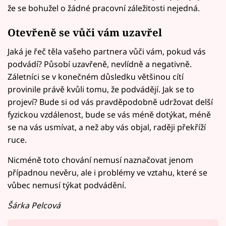
že se bohužel o žádné pracovní záležitosti nejedná.
Otevřeně se vůči vám uzavřel
Jaká je řeč těla vašeho partnera vůči vám, pokud vás
podvádí? Působí uzavřeně, nevlídně a negativně.
Záletníci se v konečném důsledku většinou cítí
provinile právě kvůli tomu, že podvádějí. Jak se to
projeví? Bude si od vás pravděpodobně udržovat delší
fyzickou vzdálenost, bude se vás méně dotýkat, méně
se na vás usmívat, a než aby vás objal, raději překříží
ruce.
Nicméně toto chování nemusí naznačovat jenom
případnou nevěru, ale i problémy ve vztahu, které se
vůbec nemusí týkat podvádění.
Šárka Pelcová