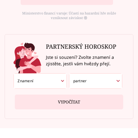
Ministerstvo financí varuje: Účastí na hazardní hře může
vzniknout závislost ⑱
PARTNERSKÝ HOROSKOP
Jste si souzení? Zvolte znamení a
zjistěte, jestli vám hvězdy přejí.
VYPOČÍTAT