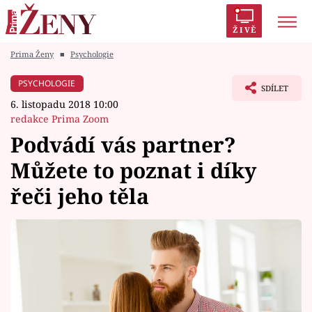
ŽIVĚ
Prima Ženy
■
Psychologie
Trendy:
Polabí
Inspekce
Prostřeno!
AYTO?
PSYCHOLOGIE
SDÍLET
Módní alarm
Zrádci
Proměny
6. listopadu 2018 10:00
redakce Prima Zoom
Podvádí vás partner?
Můžete to poznat i díky
Témata
řeči jeho těla
Celebrity
Vztahy
Seriály