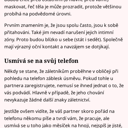
maskovat, řeč těla je může prozradit, protože většinou
probíhá na podvědomé úrovni.
Prvním znamením je, že jsou spolu často, jsou k sobě
přitahováni. Také jim nevadí narušení jejich intimní
zóny. Proto budou blízko u sebe (stát i sedět). Společně
mají výrazný oční kontakt a navzájem se dotýkají.
Usmívá se na svůj telefon
Někdy se stane, že záletníkům proběhne v obličeji při
pohledu na telefon záblesk úsměvu. Pokud tohle u
partnera zaregistrujete, nemusí se ihned jednat o to, že
vás podvádí. Hlavně v případě, že jeho chování
nevykazuje žádné další znaky záletnictví.
Jestliže ovšem vidíte, že váš partner skoro pořád na
telefonu někomu píše a tvrdí vám, že pracuje, ale
usmívá se u toho jako měsíček na hnoji, nejspíš je jisté,