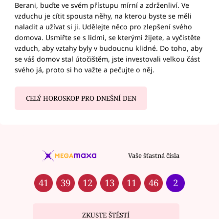
Berani, buďte ve svém přístupu mírní a zdrženliví. Ve
vzduchu je cítit spousta něhy, na kterou byste se měli
naladit a užívat si ji. Udělejte něco pro zlepšení svého
domova. Usmiřte se s lidmi, se kterými žijete, a vyčistěte
vzduch, aby vztahy byly v budoucnu klidné. Do toho, aby
se váš domov stal útočištěm, jste investovali velkou část
svého já, proto si ho važte a pečujte o něj.
CELÝ HOROSKOP PRO DNEŠNÍ DEN
Vaše šťastná čísla
41
39
12
13
11
46
2
ZKUSTE ŠTĚSTÍ