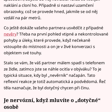
naklání a cloní ho. Případně si nastaví uzamčení
obrazovky, což se provede hned, jakmile se od něj
vzdálí na pár metrů.
Co ještě dokáže vašeho partnera usvědčit z případné
nevěry
? Třeba na první pohled vtipné a nekontrolované
pohyby a úleky, které provede, když nečekaně
vstoupíte do místnosti a on je v živé konverzaci s
objektem své touhy.
Stalo se vám, že váš partner málem spadl s telefonem
ze židle, zatímco jste se náhle ocitla v obýváku? To je
typická situace, kdy byl „nevěrník“ načapán. Tato
reflexní reakce je totiž automatická a podvědomá. Řeč
těla naznačuje, že byl dotyčný chycen při činu.
Je nervózní, když mluvíte o „dotyčné“
osobě