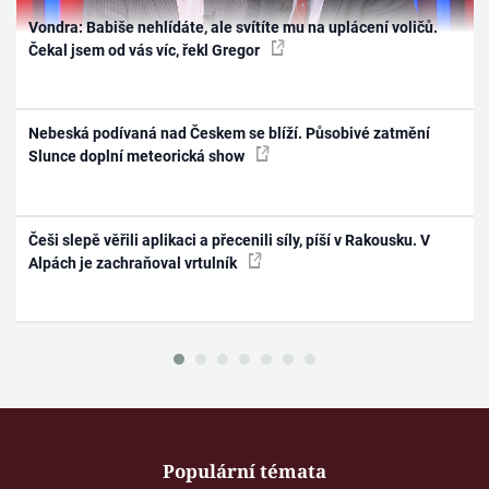
Vondra: Babiše nehlídáte, ale svítíte mu na uplácení voličů.
Čekal jsem od vás víc, řekl Gregor
Nebeská podívaná nad Českem se blíží. Působivé zatmění
Slunce doplní meteorická show
Češi slepě věřili aplikaci a přecenili síly, píší v Rakousku. V
Alpách je zachraňoval vrtulník
Populární témata