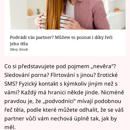
Horoskopy
Sledujte prima+
Filmový festival Karlovy Vary
Podvádí vás partner? Můžete to poznat i díky řeči
Pořady
jeho těla
Zdroj: iStock
Mámy sobě
Co si představujete pod pojmem „nevěra“?
Sledování porna? Flirtování s jinou? Erotické
Přihlášení
SMS? Fyzický kontakt s kýmkoliv jiným než s
vámi? Každý má hranici někde jinde. Nicméně
Sledujte nás
pravdou je, že „podvodníci“ mívají podobnou
řeč těla, podle které můžete odhalit, že se váš
partner vůči vám nechová úplně tak, jak by
měl.