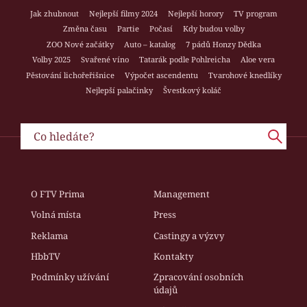
Jak zhubnout
Nejlepší filmy 2024
Nejlepší horory
TV program
Změna času
Partie
Počasí
Kdy budou volby
ZOO Nové začátky
Auto – katalog
7 pádů Honzy Dědka
Volby 2025
Svařené víno
Tatarák podle Pohlreicha
Aloe vera
Pěstování lichořeřišnice
Výpočet ascendentu
Tvarohové knedlíky
Nejlepší palačinky
Švestkový koláč
O FTV Prima
Management
Volná místa
Press
Reklama
Castingy a výzvy
HbbTV
Kontakty
Podmínky užívání
Zpracování osobních
údajů