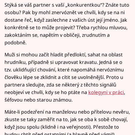
Stýká se váš partner s vaší „konkurentkou“? Znáte tuto
osobu? Pak by mohl znervóznět ve chvíli, kdy se na ni
dostane řeč, když zaslechne z vašich úst její jméno. Jak
konkrétně se to může projevit? Třeba rychlou mluvou,
zakoktáním se, napětím v obličeji, zrudnutím a
podobně.
Muži si mohou začít hladit předloktí, sahat na oblast
hrudníku, případně si upravovat kravatu. Jedná se o
tzv. uklidňující chování, které napomáhá nervóznímu
člověku lépe se zklidnit a cítit se uvolněnější. Proto u
partnera sledujte, zda se některý z těchto signálů
neobjeví ve chvíli, kdy se ho ptáte na
kolegyni v práci
,
šéfovou nebo starou známou.
Máte-li podezření na manželovu nebo přítelovu nevěru,
zkuste se taky zaměřit na to, jak se oba k sobě chovají,
když jsou spolu (klidně i na veřejnosti). Přestože to
budou chtít před ostatními (a hlavně před vámi!)