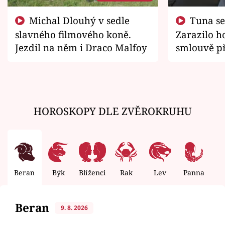
Michal Dlouhý v sedle
Tuna se chtěl vrátit domů.
slavného filmového koně.
Zarazilo ho
Jezdil na něm i Draco Malfoy
smlouvě př
zemřít
HOROSKOPY DLE ZVĚROKRUHU
Beran
Býk
Blíženci
Rak
Lev
Panna
V
Beran
9. 8. 2026