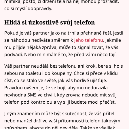
mimika, postoj či držení těla na něj mohou prozradit,
co si myslí doopravdy.
Hlídá si úzkostlivě svůj telefon
Pokud je váš partner jako na trní a přehnaně řeší, jestli
se náhodou nedíváte směrem k
jeho telefonu
, jakmile
mu přijde nějaká zpráva, může to signalizovat, že vás
podvádí. Nebo minimálně to, že před vámi něco tají.
Váš partner neudělá bez telefonu ani krok, bere si ho s
sebou na toaletu i do koupelny. Chce si přece v klidu
číst, co se stalo ve světě, jak vás horlivě ujišťuje.
Pravdou ovšem je, že se bojí, aby mu nedorazila
nevhodná SMS ve chvíli, kdy zrovna nebude mít svůj
telefon pod kontrolou a vy si ji budete moci přečíst.
Jiným znamením může být skutečnost, že váš přítel
nebo manžel drží ve vaší přítomnosti telefon takovým
způsobem, abyste do něj neviděla. Takže se všelijak