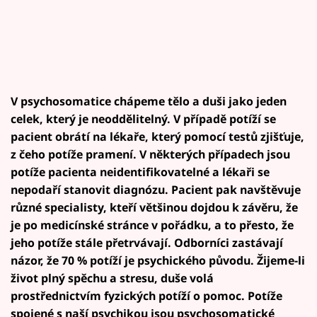
V psychosomatice chápeme tělo a duši jako jeden
celek, který je neoddělitelný. V případě potíží se
pacient obrátí na lékaře, který pomocí testů zjišťuje,
z čeho potíže pramení. V některých případech jsou
potíže pacienta neidentifikovatelné a lékaři se
nepodaří stanovit diagnózu. Pacient pak navštěvuje
různé specialisty, kteří většinou dojdou k závěru, že
je po medicínské stránce v pořádku, a to přesto, že
jeho potíže stále přetrvávají. Odborníci zastávají
názor, že 70 % potíží je psychického původu. Žijeme-li
život plný spěchu a stresu, duše volá
prostřednictvím fyzických potíží o pomoc. Potíže
spojené s naší psychikou jsou psychosomatické