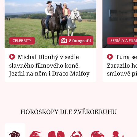
CELEBRITY
SERIÁLY A FIL
8 fotografií
Michal Dlouhý v sedle
Tuna se chtěl vrátit domů.
slavného filmového koně.
Zarazilo ho
Jezdil na něm i Draco Malfoy
smlouvě př
zemřít
HOROSKOPY DLE ZVĚROKRUHU