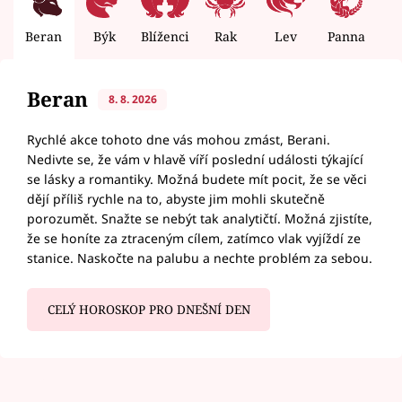
Beran
Býk
Blíženci
Rak
Lev
Panna
V
Beran
8. 8. 2026
Rychlé akce tohoto dne vás mohou zmást, Berani.
Nedivte se, že vám v hlavě víří poslední události týkající
se lásky a romantiky. Možná budete mít pocit, že se věci
dějí příliš rychle na to, abyste jim mohli skutečně
porozumět. Snažte se nebýt tak analytičtí. Možná zjistíte,
že se honíte za ztraceným cílem, zatímco vlak vyjíždí ze
stanice. Naskočte na palubu a nechte problém za sebou.
CELÝ HOROSKOP PRO DNEŠNÍ DEN