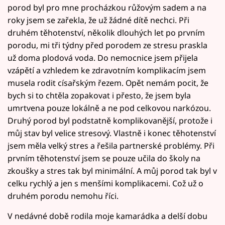
porod byl pro mne procházkou růžovým sadem a na
roky jsem se zařekla, že už žádné dítě nechci. Při
druhém těhotenství, několik dlouhých let po prvním
porodu, mi tři týdny před porodem ze stresu praskla
už doma plodová voda. Do nemocnice jsem přijela
vzápětí a vzhledem ke zdravotním komplikacím jsem
musela rodit císařským řezem. Opět nemám pocit, že
bych si to chtěla zopakovat i přesto, že jsem byla
umrtvena pouze lokálně a ne pod celkovou narkózou.
Druhý porod byl podstatně komplikovanější, protože i
můj stav byl velice stresový. Vlastně i konec těhotenství
jsem měla velký stres a řešila partnerské problémy. Při
prvním těhotenství jsem se pouze učila do školy na
zkoušky a stres tak byl minimální. A můj porod tak byl v
celku rychlý a jen s menšími komplikacemi. Což už o
druhém porodu nemohu říci.
V nedávné době rodila moje kamarádka a delší dobu