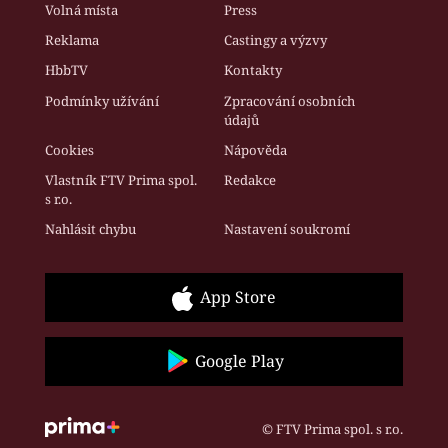
Volná místa
Press
Reklama
Castingy a výzvy
HbbTV
Kontakty
Podmínky užívání
Zpracování osobních
údajů
Cookies
Nápověda
Vlastník FTV Prima spol.
Redakce
s r.o.
Nahlásit chybu
Nastavení soukromí
App Store
Google Play
© FTV Prima spol. s r.o.