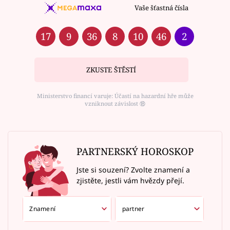
Vaše šťastná čísla
17
9
36
8
10
46
2
ZKUSTE ŠTĚSTÍ
Ministerstvo financí varuje: Účastí na hazardní hře může
vzniknout závislost ⑱
PARTNERSKÝ HOROSKOP
Jste si souzení? Zvolte znamení a
zjistěte, jestli vám hvězdy přejí.