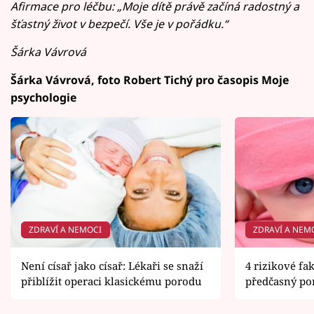
Afirmace pro léčbu: „Moje dítě právě začíná radostný a
šťastný život v bezpečí. Vše je v pořádku.“
Šárka Vávrová
Šárka Vávrová, foto Robert Tichý pro časopis Moje
psychologie
ZDRAVÍ A NEMOCI
ZDRAVÍ A NEM
Není císař jako císař: Lékaři se snaží
4 rizikové fa
přiblížit operaci klasickému porodu
předčasný po