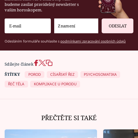
budeme zasílat pravidelný newsletter s
vaším horoskopem.
ODESLAT
Odesláním formuláře souhlasíte s
podmínkami zpracování osobních údajů
Sdílejte článek
ŠTÍTKY
POROD
CÍSAŘSKÝ ŘEZ
PSYCHOSOMATIKA
ŘEČ TĚLA
KOMPLIKACE U PORODU
PŘEČTĚTE SI TAKÉ