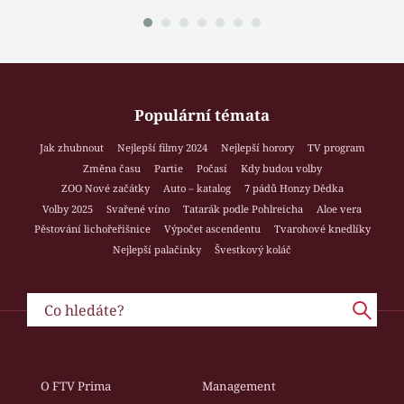
Populární témata
Jak zhubnout
Nejlepší filmy 2024
Nejlepší horory
TV program
Změna času
Partie
Počasí
Kdy budou volby
ZOO Nové začátky
Auto – katalog
7 pádů Honzy Dědka
Volby 2025
Svařené víno
Tatarák podle Pohlreicha
Aloe vera
Pěstování lichořeřišnice
Výpočet ascendentu
Tvarohové knedlíky
Nejlepší palačinky
Švestkový koláč
O FTV Prima
Management