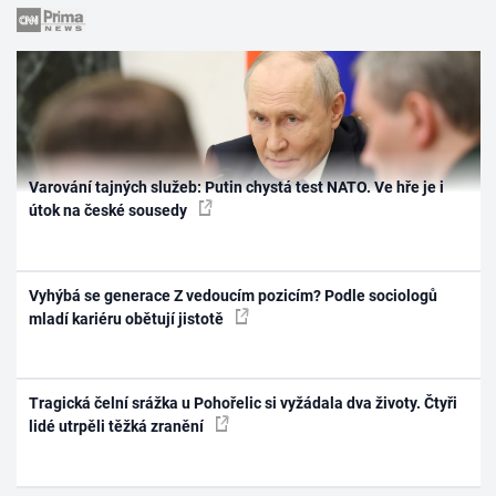
Varování tajných služeb: Putin chystá test NATO. Ve hře je i
útok na české sousedy
Vyhýbá se generace Z vedoucím pozicím? Podle sociologů
mladí kariéru obětují jistotě
Tragická čelní srážka u Pohořelic si vyžádala dva životy. Čtyři
lidé utrpěli těžká zranění