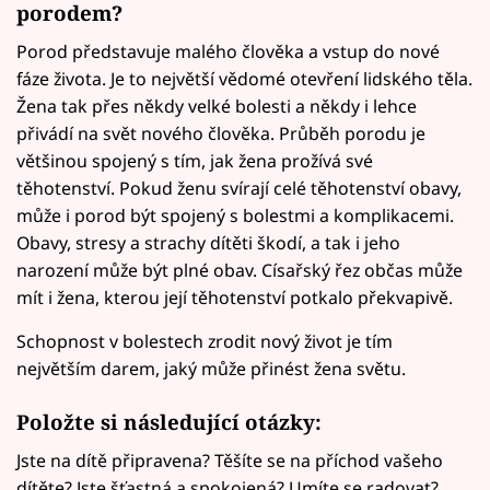
porodem?
Porod představuje malého člověka a vstup do nové
fáze života. Je to největší vědomé otevření lidského těla.
Žena tak přes někdy velké bolesti a někdy i lehce
přivádí na svět nového člověka. Průběh porodu je
většinou spojený s tím, jak žena prožívá své
těhotenství. Pokud ženu svírají celé těhotenství obavy,
může i porod být spojený s bolestmi a komplikacemi.
Obavy, stresy a strachy dítěti škodí, a tak i jeho
narození může být plné obav. Císařský řez občas může
mít i žena, kterou její těhotenství potkalo překvapivě.
Schopnost v bolestech zrodit nový život je tím
největším darem, jaký může přinést žena světu.
Položte si následující otázky:
Jste na dítě připravena? Těšíte se na příchod vašeho
dítěte? Jste šťastná a spokojená? Umíte se radovat?