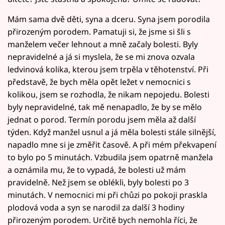
Mám sama dvě děti, syna a dceru. Syna jsem porodila
přirozeným porodem. Pamatuji si, že jsme si šli s
manželem večer lehnout a mně začaly bolesti. Byly
nepravidelné a já si myslela, že se mi znova ozvala
ledvinová kolika, kterou jsem trpěla v těhotenství. Při
představě, že bych měla opět ležet v nemocnici s
kolikou, jsem se rozhodla, že nikam nepojedu. Bolesti
byly nepravidelné, tak mě nenapadlo, že by se mělo
jednat o porod. Termín porodu jsem měla až další
týden. Když manžel usnul a já měla bolesti stále silnější,
napadlo mne si je změřit časově. A při mém překvapení
to bylo po 5 minutách. Vzbudila jsem opatrně manžela
a oznámila mu, že to vypadá, že bolesti už mám
pravidelně. Než jsem se oblékli, byly bolesti po 3
minutách. V nemocnici mi při chůzi po pokoji praskla
plodová voda a syn se narodil za další 3 hodiny
přirozeným porodem. Určitě bych nemohla říci, že