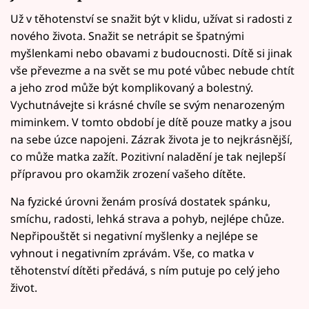
Už v těhotenství se snažit být v klidu, užívat si radosti z
nového života. Snažit se netrápit se špatnými
myšlenkami nebo obavami z budoucnosti. Dítě si jinak
vše převezme a na svět se mu poté vůbec nebude chtít
a jeho zrod může být komplikovaný a bolestný.
Vychutnávejte si krásné chvíle se svým nenarozeným
miminkem. V tomto období je dítě pouze matky a jsou
na sebe úzce napojeni. Zázrak života je to nejkrásnější,
co může matka zažít. Pozitivní naladění je tak nejlepší
přípravou pro okamžik zrození vašeho dítěte.
Na fyzické úrovni ženám prosívá dostatek spánku,
smíchu, radosti, lehká strava a pohyb, nejlépe chůze.
Nepřipouštět si negativní myšlenky a nejlépe se
vyhnout i negativním zprávám. Vše, co matka v
těhotenství dítěti předává, s ním putuje po celý jeho
život.