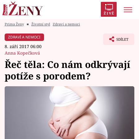
ŽIVĚ
Prima Ženy
■
Životní styl
Zdraví a nemoci
Trendy:
Polabí
Inspekce
Prostřeno!
AYTO?
ZDRAVÍ A NEMOCI
SDÍLET
Módní alarm
Zrádci
Proměny
8. září 2017 06:00
Anna Kopečková
Řeč těla: Co nám odkrývají
potíže s porodem?
Témata
Celebrity
Vztahy
Seriály