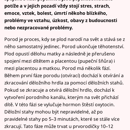
potíže a v jejich pozadí vždy stojí stres, strach,
emoce, vztek, bolest, úmrtí někoho blízkého,
problémy ve vztahu, úzkost, obavy z budoucnosti
nebo nezpracované problémy.
Porod je proces, kdy se plod narodí na svět a stává se z
něho samostatný jedinec. Porod ukončuje těhotenství.
Plod opustí dělohu matky a následně je přerušeno
spojení mezi dítětem a placentou (pupeční šňůra) i
mezi placentou a matkou. Porod má několik fází.
Během první fáze porodu (otvírací) dochází k otvírání a
zkracování děložního hrdla za pomocí děložních stahů.
Pokud se zkracuje a otvírá děložní hrdlo, dochází k
vytvoření porodního kanálu, kterým na svět přichází
dítě. V této fázi se vylučuje hormon štěstí oxytocin.
Děložní stahy mohou být nepravidelné, až po
pravidelné stahy po 5–3 minutách, které se stále více
zkracují. Tato fáze může trvat u prvorodičky 10–12