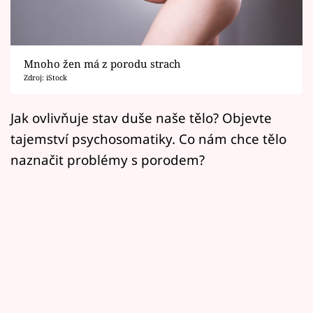
Horoskopy
Sledujte prima+
Mnoho žen má z porodu strach
Filmový festival Karlovy Vary
Zdroj: iStock
Pořady
Jak ovlivňuje stav duše naše tělo? Objevte
tajemství psychosomatiky. Co nám chce tělo
Mámy sobě
naznačit problémy s porodem?
Přihlášení
Sledujte nás