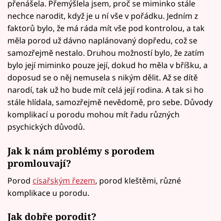
přenášela. Přemýšlela jsem, proč se miminko stále
nechce narodit, když je u ní vše v pořádku. Jedním z
faktorů bylo, že má ráda mít vše pod kontrolou, a tak
měla porod už dávno naplánovaný dopředu, což se
samozřejmě nestalo. Druhou možností bylo, že zatím
bylo její miminko pouze její, dokud ho měla v bříšku, a
doposud se o něj nemusela s nikým dělit. Až se dítě
narodí, tak už ho bude mít celá její rodina. A tak si ho
stále hlídala, samozřejmě nevědomě, pro sebe. Důvody
komplikací u porodu mohou mít řadu různých
psychických důvodů.
Jak k nám problémy s porodem
promlouvají?
Porod
císařským řezem
, porod kleštěmi, různé
komplikace u porodu.
Jak dobře porodit?