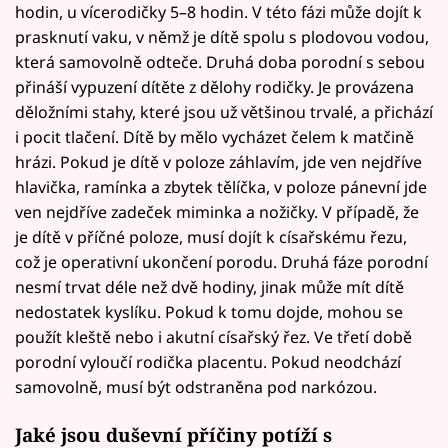
hodin, u vícerodičky 5–8 hodin. V této fázi může dojít k
prasknutí vaku, v němž je dítě spolu s plodovou vodou,
která samovolně odteče. Druhá doba porodní s sebou
přináší vypuzení dítěte z dělohy rodičky. Je provázena
děložními stahy, které jsou už většinou trvalé, a přichází
i pocit tlačení. Dítě by mělo vycházet čelem k matčině
hrázi. Pokud je dítě v poloze záhlavím, jde ven nejdříve
hlavička, ramínka a zbytek tělíčka, v poloze pánevní jde
ven nejdříve zadeček miminka a nožičky. V případě, že
je dítě v příčné poloze, musí dojít k císařskému řezu,
což je operativní ukončení porodu. Druhá fáze porodní
nesmí trvat déle než dvě hodiny, jinak může mít dítě
nedostatek kyslíku. Pokud k tomu dojde, mohou se
použít kleště nebo i akutní císařský řez. Ve třetí době
porodní vyloučí rodička placentu. Pokud neodchází
samovolně, musí být odstraněna pod narkózou.
Jaké jsou duševní příčiny potíží s