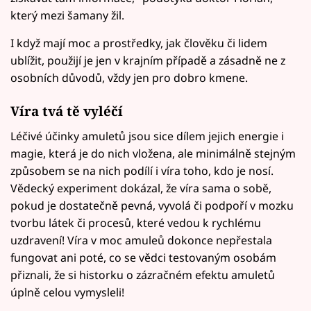
který mezi šamany žil.
I když mají moc a prostředky, jak člověku či lidem
ublížit, použijí je jen v krajním případě a zásadně ne z
osobních důvodů, vždy jen pro dobro kmene.
Víra tvá tě vyléčí
Léčivé účinky amuletů jsou sice dílem jejich energie i
magie, která je do nich vložena, ale minimálně stejným
způsobem se na nich podílí i víra toho, kdo je nosí.
Vědecký experiment dokázal, že víra sama o sobě,
pokud je dostatečně pevná, vyvolá či podpoří v mozku
tvorbu látek či procesů, které vedou k rychlému
uzdravení! Víra v moc amuleů dokonce nepřestala
fungovat ani poté, co se vědci testovaným osobám
přiznali, že si historku o zázračném efektu amuletů
úplně celou vymysleli!