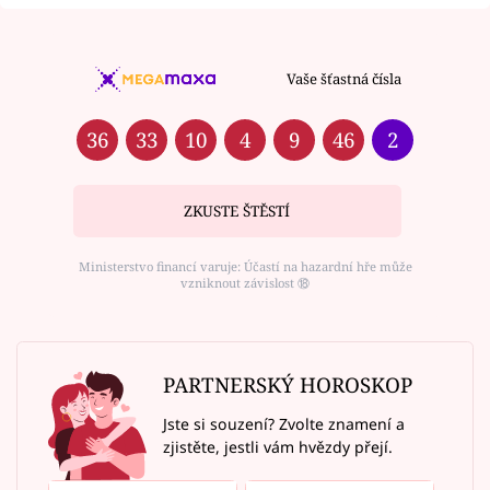
Vaše šťastná čísla
36
33
10
4
9
46
2
ZKUSTE ŠTĚSTÍ
Ministerstvo financí varuje: Účastí na hazardní hře může
vzniknout závislost ⑱
PARTNERSKÝ HOROSKOP
Jste si souzení? Zvolte znamení a
zjistěte, jestli vám hvězdy přejí.