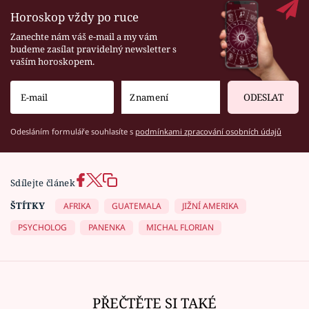
Horoskop vždy po ruce
Zanechte nám váš e-mail a my vám
budeme zasílat pravidelný newsletter s
vaším horoskopem.
ODESLAT
Odesláním formuláře souhlasíte s
podmínkami zpracování osobních údajů
Sdílejte článek
ŠTÍTKY
AFRIKA
GUATEMALA
JIŽNÍ AMERIKA
PSYCHOLOG
PANENKA
MICHAL FLORIAN
PŘEČTĚTE SI TAKÉ