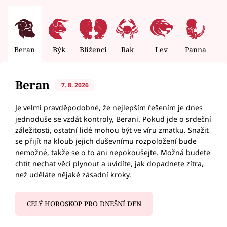
Beran
Býk
Blíženci
Rak
Lev
Panna
V
Beran
7. 8. 2026
Je velmi pravděpodobné, že nejlepším řešením je dnes
jednoduše se vzdát kontroly, Berani. Pokud jde o srdeční
záležitosti, ostatní lidé mohou být ve víru zmatku. Snažit
se přijít na kloub jejich duševnímu rozpoložení bude
nemožné, takže se o to ani nepokoušejte. Možná budete
chtít nechat věci plynout a uvidíte, jak dopadnete zítra,
než uděláte nějaké zásadní kroky.
CELÝ HOROSKOP PRO DNEŠNÍ DEN