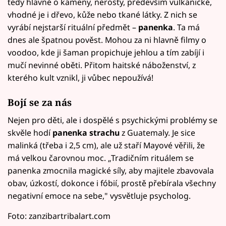
tedy hlavně o kameny, nerosty, především vulkanické,
vhodné je i dřevo, kůže nebo tkané látky. Z nich se
vyrábí nejstarší rituální předmět –
panenka
. Ta má
dnes ale špatnou pověst. Mohou za ni hlavně filmy o
voodoo, kde ji šaman propichuje jehlou a tím zabíjí i
mučí nevinné oběti. Přitom haitské náboženství, z
kterého kult vznikl, ji vůbec nepoužívá!
Bojí se za nás
Nejen pro děti, ale i dospělé s psychickými problémy se
skvěle hodí
panenka strachu
z Guatemaly. Je sice
malinká (třeba i 2,5 cm), ale už staří Mayové věřili, že
má velkou čarovnou moc. „Tradičním rituálem se
panenka zmocnila magické síly, aby majitele zbavovala
obav, úzkostí, dokonce i fóbií, prostě přebírala všechny
negativní emoce na sebe," vysvětluje psycholog.
Foto: zanzibartribalart.com