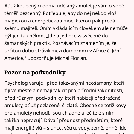
Ať už koupený či doma udělaný amulet je sám o sobě
téměř bezcenný. Potřebuje, aby do něj někdo vložil
magickou a energetickou moc, kterou pak předá
svému majiteli. Oním vkládajícím člověkem ale nemůže
být jen tak někdo. „Jde o jedince zasvěcené do
šamanských praktik. Poznávacím znamením je, že
určitou dobu strávili mezi domorodci v Africe či Jižní
Americe," upozorňuje Michal Florian.
Pozor na podvodníky
Psycholog varuje i před takzvanými neošamany, kteří
žijí ve městě a nemají tak cit pro přírodní zákonitosti, i
před různými podvodníky, kteří nabízejí předražené
amulety, ať už pozlacené, či zlaté. Obecně se totiž kovy
pro amulety nehodí. Jsou chladné a léčitelé s nimi
takřka nepracují. Dávají přednost předmětům, které
mají energii živlů – slunce, větru, vody, země, ohně. Jde