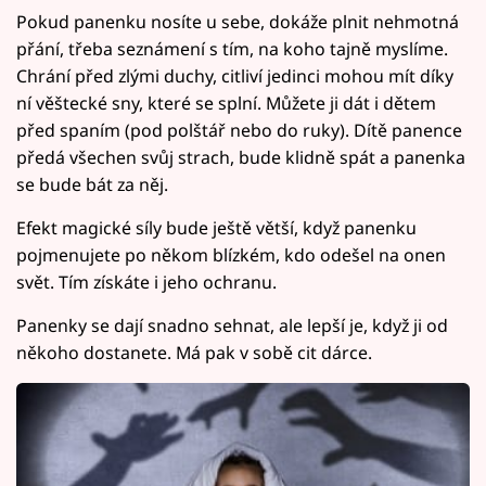
Pokud panenku nosíte u sebe, dokáže plnit nehmotná
přání, třeba seznámení s tím, na koho tajně myslíme.
Chrání před zlými duchy, citliví jedinci mohou mít díky
ní věštecké sny, které se splní. Můžete ji dát i dětem
před spaním (pod polštář nebo do ruky). Dítě panence
předá všechen svůj strach, bude klidně spát a panenka
se bude bát za něj.
Efekt magické síly bude ještě větší, když panenku
pojmenujete po někom blízkém, kdo odešel na onen
svět. Tím získáte i jeho ochranu.
Panenky se dají snadno sehnat, ale lepší je, když ji od
někoho dostanete. Má pak v sobě cit dárce.