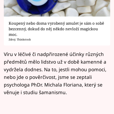
Horoskopy
Sledujte prima+
Koupený nebo doma vyrobený amulet je sám o sobě
Filmový festival Karlovy Vary
bezcenný, dokud do něj někdo nevloží magickou
moc.
Pořady
Zdroj: Thinkstock
Mámy sobě
Víru v léčivé či nadpřirozené účinky různých
předmětů mělo lidstvo už v době kamenné a
Přihlášení
vydržela dodnes. Na to, jestli mohou pomoci,
nebo jde o pověrčivost, jsme se zeptali
psychologa PhDr. Michala Floriana, který se
Sledujte nás
věnuje i studiu šamanismu.