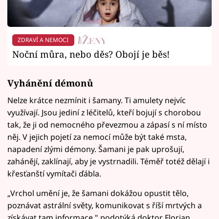
ZDRAVÍ A NEMOCI
Noční můra, nebo děs? Obojí je běs!
Vyhánění démonů
Nelze krátce nezmínit i šamany. Ti amulety nejvíc
využívají. Jsou jediní z léčitelů, kteří bojují s chorobou
tak, že ji od nemocného převezmou a zápasí s ní místo
něj. V jejich pojetí za nemocí může být také msta,
napadení zlými démony. Šamani je pak uprošují,
zahánějí, zaklínají, aby je vystrnadili. Téměř totéž dělají i
křesťanští vymítači ďábla.
„Vrchol umění je, že šamani dokážou opustit tělo,
poznávat astrální světy, komunikovat s říší mrtvých a
získávat tam informace," podotýká doktor Florian,