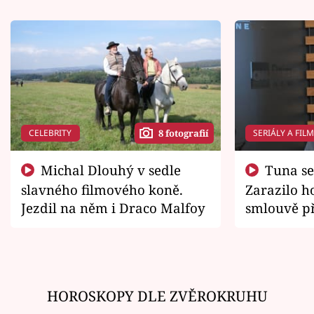
CELEBRITY
SERIÁLY A FIL
8 fotografií
Michal Dlouhý v sedle
Tuna se chtěl vrátit domů.
slavného filmového koně.
Zarazilo ho
Jezdil na něm i Draco Malfoy
smlouvě př
zemřít
HOROSKOPY DLE ZVĚROKRUHU