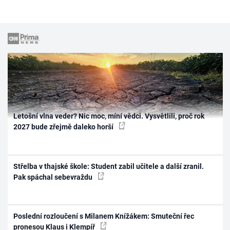
Letošní vlna veder? Nic moc, míní vědci. Vysvětlili, proč rok
2027 bude zřejmě daleko horší
Střelba v thajské škole: Student zabil učitele a další zranil.
Pak spáchal sebevraždu
Poslední rozloučení s Milanem Knížákem: Smuteční řec
pronesou Klaus i Klempíř