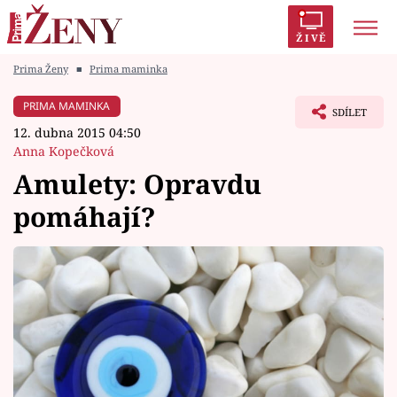
ŽIVĚ
Prima Ženy
■
Prima maminka
Trendy:
Polabí
Inspekce
Prostřeno!
AYTO?
PRIMA MAMINKA
SDÍLET
Módní alarm
Zrádci
Proměny
12. dubna 2015 04:50
Anna Kopečková
Amulety: Opravdu
pomáhají?
Témata
Celebrity
Vztahy
Seriály