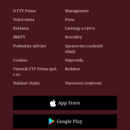
O FTV Prima
Management
Volná místa
Press
Reklama
Castingy a výzvy
HbbTV
Kontakty
Podmínky užívání
Zpracování osobních
údajů
Cookies
Nápověda
Vlastník FTV Prima spol.
Redakce
s r.o.
Nahlásit chybu
Nastavení soukromí
App Store
Google Play