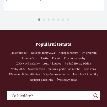
Populární témata
Jak zhubnout
Nejlepší filmy 2024
Nejlepší horory
TV program
Změna času
Partie
Počasí
Kdy budou volby
ZOO Nové začátky
Auto – katalog
7 pádů Honzy Dědka
Volby 2025
Svařené víno
Tatarák podle Pohlreicha
Aloe vera
Pěstování lichořeřišnice
Výpočet ascendentu
Tvarohové knedlíky
Nejlepší palačinky
Švestkový koláč