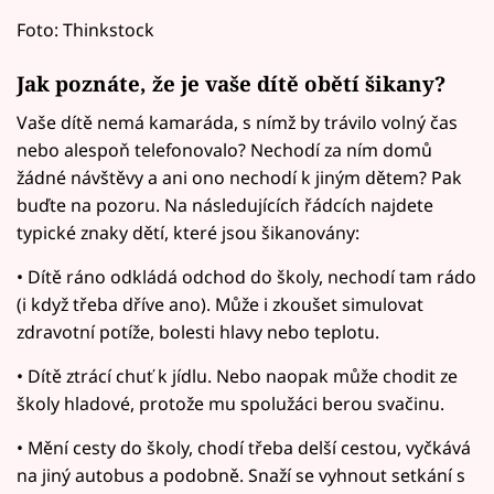
Foto: Thinkstock
Jak poznáte, že je vaše dítě obětí šikany?
Vaše dítě nemá kamaráda, s nímž by trávilo volný čas
nebo alespoň telefonovalo? Nechodí za ním domů
žádné návštěvy a ani ono nechodí k jiným dětem? Pak
buďte na pozoru. Na následujících řádcích najdete
typické znaky dětí, které jsou šikanovány:
• Dítě ráno odkládá odchod do školy, nechodí tam rádo
(i když třeba dříve ano). Může i zkoušet simulovat
zdravotní potíže, bolesti hlavy nebo teplotu.
• Dítě ztrácí chuť k jídlu. Nebo naopak může chodit ze
školy hladové, protože mu spolužáci berou svačinu.
• Mění cesty do školy, chodí třeba delší cestou, vyčkává
na jiný autobus a podobně. Snaží se vyhnout setkání s