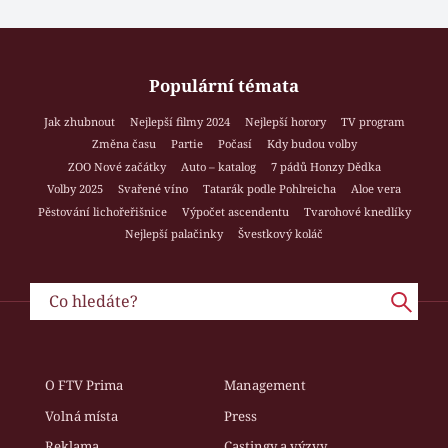
Populární témata
Jak zhubnout
Nejlepší filmy 2024
Nejlepší horory
TV program
Změna času
Partie
Počasí
Kdy budou volby
ZOO Nové začátky
Auto – katalog
7 pádů Honzy Dědka
Volby 2025
Svařené víno
Tatarák podle Pohlreicha
Aloe vera
Pěstování lichořeřišnice
Výpočet ascendentu
Tvarohové knedlíky
Nejlepší palačinky
Švestkový koláč
O FTV Prima
Management
Volná místa
Press
Reklama
Castingy a výzvy