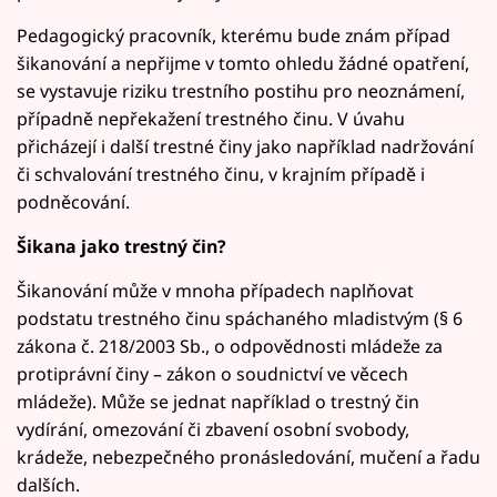
Pedagogický pracovník, kterému bude znám případ
šikanování a nepřijme v tomto ohledu žádné opatření,
se vystavuje riziku trestního postihu pro neoznámení,
případně nepřekažení trestného činu. V úvahu
přicházejí i další trestné činy jako například nadržování
či schvalování trestného činu, v krajním případě i
podněcování.
Šikana jako trestný čin?
Šikanování může v mnoha případech naplňovat
podstatu trestného činu spáchaného mladistvým (§ 6
zákona č. 218/2003 Sb., o odpovědnosti mládeže za
protiprávní činy – zákon o soudnictví ve věcech
mládeže). Může se jednat například o trestný čin
vydírání, omezování či zbavení osobní svobody,
krádeže, nebezpečného pronásledování, mučení a řadu
dalších.