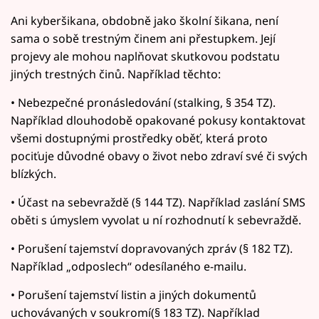
Ani kyberšikana, obdobně jako školní šikana, není
sama o sobě trestným činem ani přestupkem. Její
projevy ale mohou naplňovat skutkovou podstatu
jiných trestných činů. Například těchto:
• Nebezpečné pronásledování (stalking, § 354 TZ).
Například dlouhodobě opakované pokusy kontaktovat
všemi dostupnými prostředky oběť, která proto
pociťuje důvodné obavy o život nebo zdraví své či svých
blízkých.
• Účast na sebevraždě (§ 144 TZ). Například zaslání SMS
oběti s úmyslem vyvolat u ní rozhodnutí k sebevraždě.
• Porušení tajemství dopravovaných zpráv (§ 182 TZ).
Například „odposlech“ odesílaného e-mailu.
• Porušení tajemství listin a jiných dokumentů
uchovávaných v soukromí(§ 183 TZ). Například