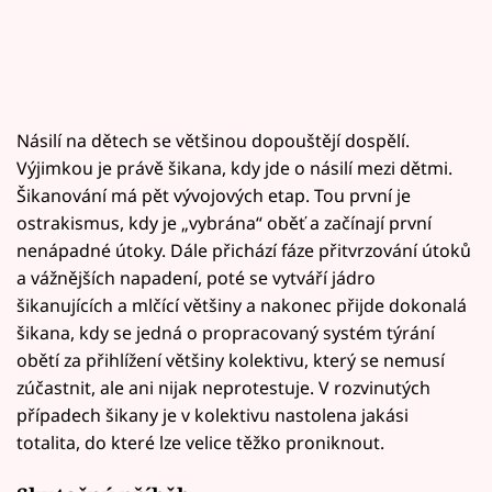
Násilí na dětech se většinou dopouštějí dospělí.
Výjimkou je právě šikana, kdy jde o násilí mezi dětmi.
Šikanování má pět vývojových etap. Tou první je
ostrakismus, kdy je „vybrána“ oběť a začínají první
nenápadné útoky. Dále přichází fáze přitvrzování útoků
a vážnějších napadení, poté se vytváří jádro
šikanujících a mlčící většiny a nakonec přijde dokonalá
šikana, kdy se jedná o propracovaný systém týrání
obětí za přihlížení většiny kolektivu, který se nemusí
zúčastnit, ale ani nijak neprotestuje. V rozvinutých
případech šikany je v kolektivu nastolena jakási
totalita, do které lze velice těžko proniknout.