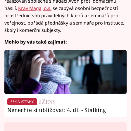
realizován společně s nadací Avon proti domácímu
násilí.
Krav Maga, o.s.
se zabývá osobní bezpečností
prostřednictvím pravidelných kurzů a seminářů pro
veřejnost, pořádá přednášky a semináře pro instituce,
školy i komerční subjekty.
Mohlo by vás také zajímat:
SEX A VZTAHY
Nenechte si ubližovat: 4. díl - Stalking