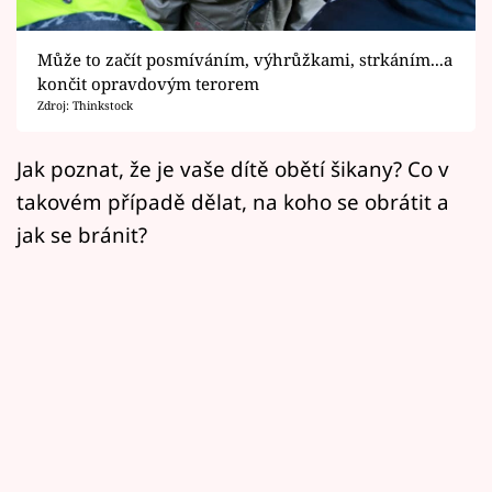
Horoskopy
Sledujte prima+
Může to začít posmíváním, výhrůžkami, strkáním...a
končit opravdovým terorem
Zdroj: Thinkstock
Filmový festival Karlovy Vary
Pořady
Jak poznat, že je vaše dítě obětí šikany? Co v
takovém případě dělat, na koho se obrátit a
Mámy sobě
jak se bránit?
Přihlášení
Sledujte nás