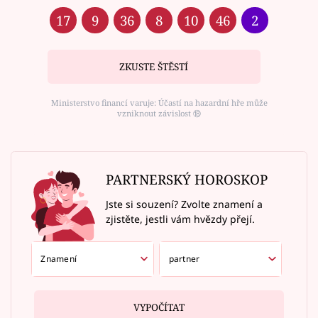
17
9
36
8
10
46
2
ZKUSTE ŠTĚSTÍ
Ministerstvo financí varuje: Účastí na hazardní hře může
vzniknout závislost ⑱
PARTNERSKÝ HOROSKOP
Jste si souzení? Zvolte znamení a
zjistěte, jestli vám hvězdy přejí.
VYPOČÍTAT