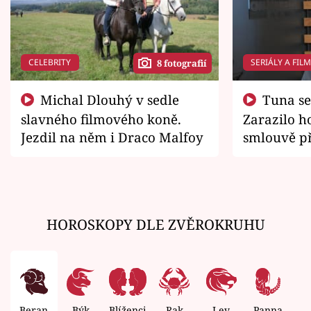
CELEBRITY
SERIÁLY A FIL
8 fotografií
Michal Dlouhý v sedle
Tuna se chtěl vrátit domů.
slavného filmového koně.
Zarazilo ho
Jezdil na něm i Draco Malfoy
smlouvě př
zemřít
HOROSKOPY DLE ZVĚROKRUHU
Beran
Býk
Blíženci
Rak
Lev
Panna
V