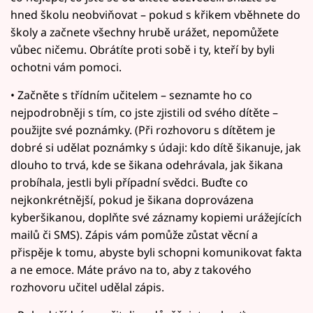
hned školu neobviňovat – pokud s křikem vběhnete do
školy a začnete všechny hrubě urážet, nepomůžete
vůbec ničemu. Obrátíte proti sobě i ty, kteří by byli
ochotni vám pomoci.
• Začněte s třídním učitelem – seznamte ho co
nejpodrobněji s tím, co jste zjistili od svého dítěte –
použijte své poznámky. (Při rozhovoru s dítětem je
dobré si udělat poznámky s údaji: kdo dítě šikanuje, jak
dlouho to trvá, kde se šikana odehrávala, jak šikana
probíhala, jestli byli případní svědci. Buďte co
nejkonkrétnější, pokud je šikana doprovázena
kyberšikanou, doplňte své záznamy kopiemi urážejících
mailů či SMS). Zápis vám pomůže zůstat věcní a
přispěje k tomu, abyste byli schopni komunikovat fakta
a ne emoce. Máte právo na to, aby z takového
rozhovoru učitel udělal zápis.