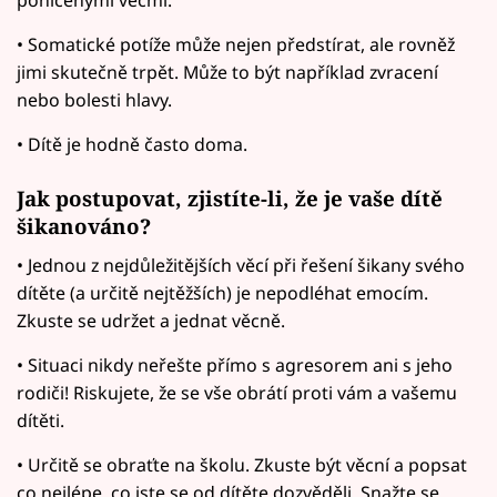
poničenými věcmi.
• Somatické potíže může nejen předstírat, ale rovněž
jimi skutečně trpět. Může to být například zvracení
nebo bolesti hlavy.
• Dítě je hodně často doma.
Jak postupovat, zjistíte-li, že je vaše dítě
šikanováno?
• Jednou z nejdůležitějších věcí při řešení šikany svého
dítěte (a určitě nejtěžších) je nepodléhat emocím.
Zkuste se udržet a jednat věcně.
• Situaci nikdy neřešte přímo s agresorem ani s jeho
rodiči! Riskujete, že se vše obrátí proti vám a vašemu
dítěti.
• Určitě se obraťte na školu. Zkuste být věcní a popsat
co nejlépe, co jste se od dítěte dozvěděli. Snažte se