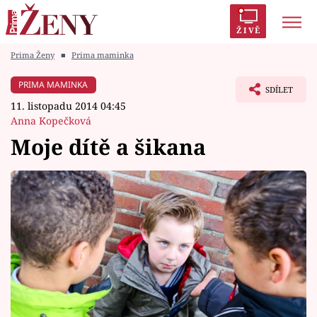
ŽIVĚ
Prima Ženy
■
Prima maminka
Trendy:
Polabí
Inspekce
Prostřeno!
AYTO?
PRIMA MAMINKA
SDÍLET
Módní alarm
Zrádci
Proměny
11. listopadu 2014 04:45
Anna Kopečková
Moje dítě a šikana
Témata
Celebrity
Vztahy
Seriály