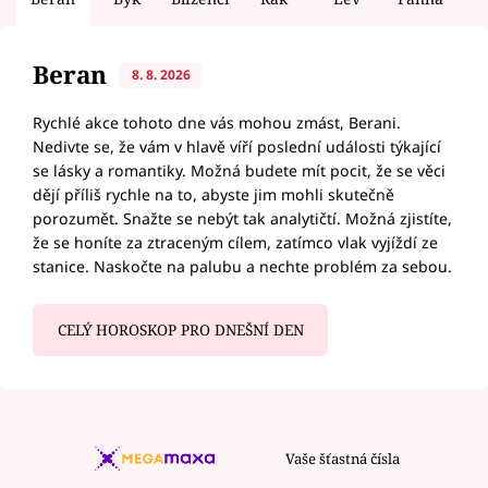
Beran
8. 8. 2026
Rychlé akce tohoto dne vás mohou zmást, Berani.
Nedivte se, že vám v hlavě víří poslední události týkající
se lásky a romantiky. Možná budete mít pocit, že se věci
dějí příliš rychle na to, abyste jim mohli skutečně
porozumět. Snažte se nebýt tak analytičtí. Možná zjistíte,
že se honíte za ztraceným cílem, zatímco vlak vyjíždí ze
stanice. Naskočte na palubu a nechte problém za sebou.
CELÝ HOROSKOP PRO DNEŠNÍ DEN
Vaše šťastná čísla