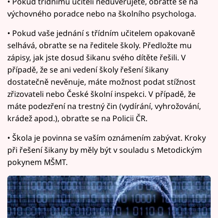
• Pokud třídnímu učiteli nedůvěřujete, obraťte se na
výchovného poradce nebo na školního psychologa.
• Pokud vaše jednání s třídním učitelem opakovaně
selhává, obraťte se na ředitele školy. Předložte mu
zápisy, jak jste dosud šikanu svého dítěte řešili. V
případě, že se ani vedení školy řešení šikany
dostatečně nevěnuje, máte možnost podat stížnost
zřizovateli nebo České školní inspekci. V případě, že
máte podezření na trestný čin (vydírání, vyhrožování,
krádež apod.), obraťte se na Policii ČR.
• Škola je povinna se vaším oznámením zabývat. Kroky
při řešení šikany by měly být v souladu s Metodickým
pokynem MŠMT.