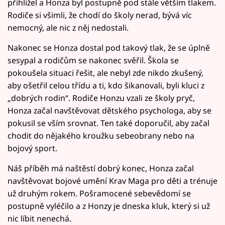
přihlížel a Honza byl postupně pod stále větším tlakem.
Rodiče si všimli, že chodí do školy nerad, bývá víc
nemocný, ale nic z něj nedostali.
Nakonec se Honza dostal pod takový tlak, že se úplně
sesypal a rodičům se nakonec svěřil. Škola se
pokoušela situaci řešit, ale nebyl zde nikdo zkušený,
aby ošetřil celou třídu a ti, kdo šikanovali, byli kluci z
„dobrých rodin“. Rodiče Honzu vzali ze školy pryč,
Honza začal navštěvovat dětského psychologa, aby se
pokusil se vším srovnat. Ten také doporučil, aby začal
chodit do nějakého kroužku sebeobrany nebo na
bojový sport.
Náš příběh má naštěstí dobrý konec, Honza začal
navštěvovat bojové umění Krav Maga pro děti a trénuje
už druhým rokem. Pošramocené sebevědomí se
postupně vyléčilo a z Honzy je dneska kluk, který si už
nic líbit nenechá.