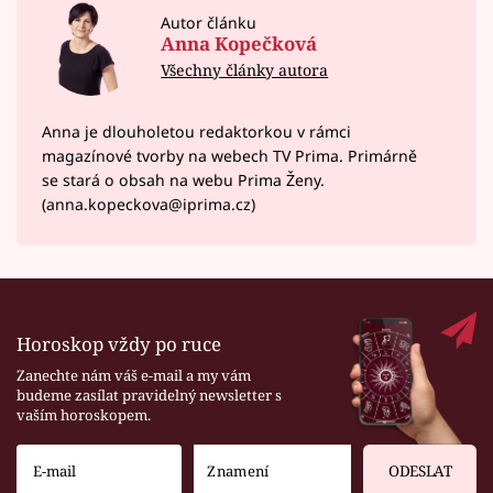
Autor článku
Anna Kopečková
Všechny články autora
Anna je dlouholetou redaktorkou v rámci
magazínové tvorby na webech TV Prima. Primárně
se stará o obsah na webu Prima Ženy.
(anna.kopeckova@iprima.cz)
Horoskop vždy po ruce
Zanechte nám váš e-mail a my vám
budeme zasílat pravidelný newsletter s
vaším horoskopem.
ODESLAT