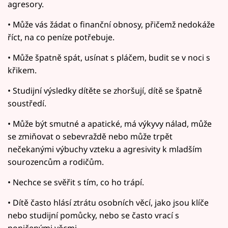
agresory.
• Může vás žádat o finanční obnosy, přičemž nedokáže
říct, na co peníze potřebuje.
• Může špatně spát, usínat s pláčem, budit se v noci s
křikem.
• Studijní výsledky dítěte se zhoršují, dítě se špatně
soustředí.
• Může být smutné a apatické, má výkyvy nálad, může
se zmiňovat o sebevraždě nebo může trpět
nečekanými výbuchy vzteku a agresivity k mladším
sourozencům a rodičům.
• Nechce se svěřit s tím, co ho trápí.
• Dítě často hlásí ztrátu osobních věcí, jako jsou klíče
nebo studijní pomůcky, nebo se často vrací s