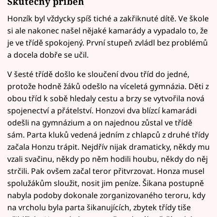
Skutečný příběh
Honzík byl vždycky spíš tiché a zakřiknuté dítě. Ve škole
si ale nakonec našel nějaké kamarády a vypadalo to, že
je ve třídě spokojený. První stupeň zvládl bez problémů
a docela dobře se učil.
V šesté třídě došlo ke sloučení dvou tříd do jedné,
protože hodně žáků odešlo na víceletá gymnázia. Děti z
obou tříd k sobě hledaly cestu a brzy se vytvořila nová
spojenectví a přátelství. Honzovi dva blízcí kamarádi
odešli na gymnázium a on najednou zůstal ve třídě
sám. Parta kluků vedená jedním z chlapců z druhé třídy
začala Honzu trápit. Nejdřív nijak dramaticky, někdy mu
vzali svačinu, někdy po něm hodili houbu, někdy do něj
strčili. Pak ovšem začal teror přitvrzovat. Honza musel
spolužákům sloužit, nosit jim peníze. Šikana postupně
nabyla podoby dokonale zorganizovaného teroru, kdy
na vrcholu byla parta šikanujících, zbytek třídy tiše