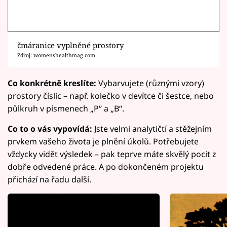
čmáranice vyplněné prostory
Zdroj: womenshealthmag.com
Co konkrétně kreslíte:
Vybarvujete (různými vzory)
prostory číslic – např. kolečko v devítce či šestce, nebo
půlkruh v písmenech „P“ a „B“.
Co to o vás vypovídá:
Jste velmi analytičtí a stěžejním
prvkem vašeho života je plnění úkolů. Potřebujete
vždycky vidět výsledek – pak teprve máte skvělý pocit z
dobře odvedené práce. A po dokončeném projektu
přichází na řadu další.