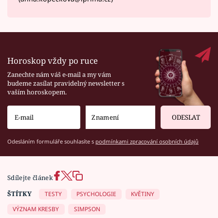
Horoskop vždy po ruce
Zanechte nám váš e-mail a my vám
budeme zasílat pravidelný newsletter s
vaším horoskopem.
ODESLAT
Odesláním formuláře souhlasíte s
podmínkami zpracování osobních údajů
Sdílejte článek
ŠTÍTKY
TESTY
PSYCHOLOGIE
KVĚTINY
VÝZNAM KRESBY
SIMPSON