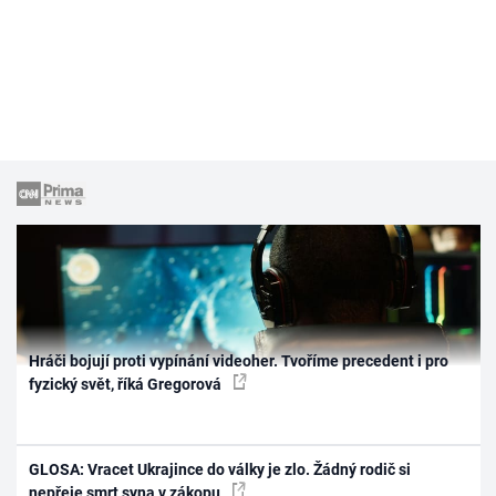
Hráči bojují proti vypínání videoher. Tvoříme precedent i pro
fyzický svět, říká Gregorová
GLOSA: Vracet Ukrajince do války je zlo. Žádný rodič si
nepřeje smrt syna v zákopu