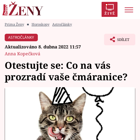
ŽIVĚ
Prima Ženy
■
Horoskopy
Astročlánky
Trendy:
Polabí
Inspekce
Prostřeno!
AYTO?
ASTROČLÁNKY
SDÍLET
Módní alarm
Zrádci
Proměny
Aktualizováno 8. dubna 2022 11:57
Anna Kopečková
Otestujte se: Co na vás
prozradí vaše čmáranice?
Témata
Celebrity
Vztahy
Seriály