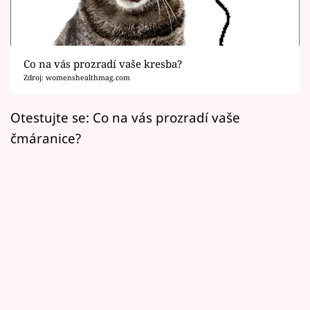
Horoskopy
Sledujte prima+
Co na vás prozradí vaše kresba?
Filmový festival Karlovy Vary
Zdroj: womenshealthmag.com
Pořady
Otestujte se: Co na vás prozradí vaše
čmáranice?
Mámy sobě
Přihlášení
Sledujte nás