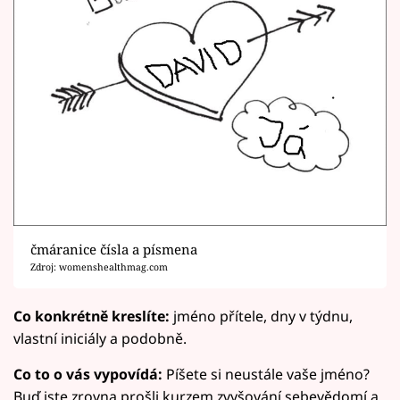
čmáranice čísla a písmena
Zdroj: womenshealthmag.com
Co konkrétně kreslíte:
jméno přítele, dny v týdnu,
vlastní iniciály a podobně.
Co to o vás vypovídá:
Píšete si neustále vaše jméno?
Buď jste zrovna prošli kurzem zvyšování sebevědomí a