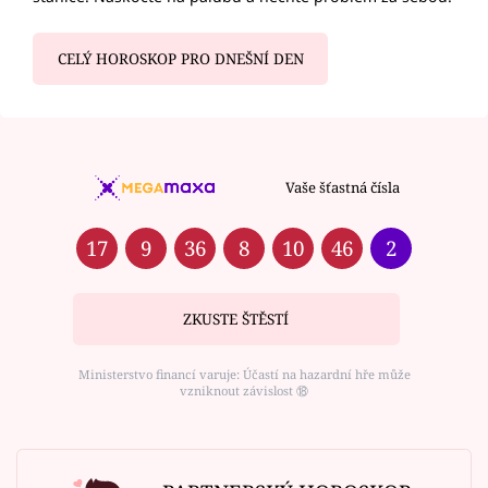
CELÝ HOROSKOP PRO DNEŠNÍ DEN
Vaše šťastná čísla
17
9
36
8
10
46
2
ZKUSTE ŠTĚSTÍ
Ministerstvo financí varuje: Účastí na hazardní hře může
vzniknout závislost ⑱