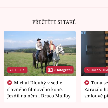
PŘEČTĚTE SI TAKÉ
CELEBRITY
SERIÁLY A FIL
8 fotografií
Michal Dlouhý v sedle
Tuna se chtěl vrátit domů.
slavného filmového koně.
Zarazilo ho
Jezdil na něm i Draco Malfoy
smlouvě př
zemřít