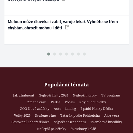
Meloun může člověka i zabít, varuje lékař. Vyhněte se třem
chybám, ohrozit mohou i děti
Populární témata
Jak zhubnout
Nejlepší filmy 2024
Nejlepší horory
TV program
Změna času
Partie
Počasí
Kdy budou volby
ZOO Nové začátky
Auto – katalog
7 pádů Honzy Dědka
Volby 2025
Svařené víno
Tatarák podle Pohlreicha
Aloe vera
Pěstování lichořeřišnice
Výpočet ascendentu
Tvarohové knedlíky
Nejlepší palačinky
Švestkový koláč