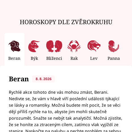
HOROSKOPY DLE ZVĚROKRUHU
Beran
Býk
Blíženci
Rak
Lev
Panna
V
Beran
8. 8. 2026
Rychlé akce tohoto dne vás mohou zmást, Berani.
Nedivte se, že vám v hlavě víří poslední události týkající
se lásky a romantiky. Možná budete mít pocit, že se věci
dějí příliš rychle na to, abyste jim mohli skutečně
porozumět. Snažte se nebýt tak analytičtí. Možná zjistíte,
že se honíte za ztraceným cílem, zatímco vlak vyjíždí ze
stanice. Naskočte na palubu a nechte problém za sebou.