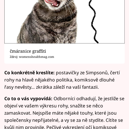
čmáranice graffiti
Zdroj: womenshealthmag.com
Co konkrétně kreslíte:
postavičky ze Simpsonů, čertí
rohy na hlavě nějakého politika, komiksově dlouhé
řasy nevěsty… zkrátka záleží na vaší fantazii.
Co to o vás vypovídá:
Odborníci odhadují, že jestliže se
objeví ve vašem výkresu rohy, snažíte se něco
zamaskovat. Nejspíše máte nějaké touhy, které jsou
společensky nepřijatelné, a vy se za ně stydíte. Cítíte se
kvůli nim provinile. Pečlivé vykreslení očí komiksové