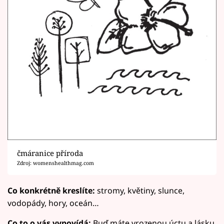
čmáranice příroda
Zdroj: womenshealthmag.com
Co konkrétně kreslíte:
stromy, květiny, slunce,
vodopády, hory, oceán…
Co to o vás vypovídá:
Buď máte vrozenou úctu a lásku