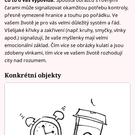
Co to o vás vypovídá:
Spousta obrazců s rovnými
čarami může signalizovat okamžitou potřebu kontroly,
přesně vymezené hranice a touhu po pořádku. Ve
vašem životě je pro vás velmi důležitý systém a řád.
Všelijaké křivky a zakřivení (např. kruhy, smyčky, vlnky
apod.) signalizují, že vaše myšlenky mají velmi
emocionální základ. Čím více se obrázky kulatí a jsou
zdobeny vlnkami, tím více ve vašem životě rozhodují
city nad rozumem.
Konkrétní objekty