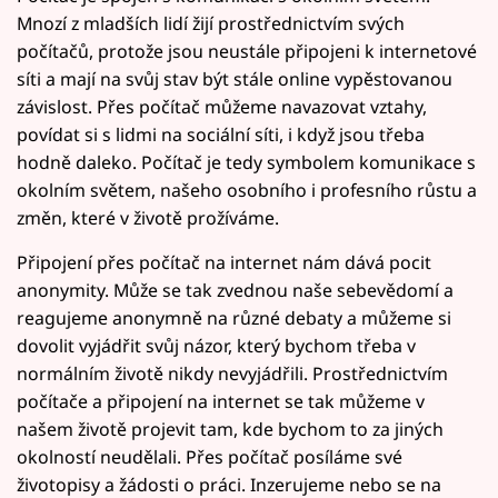
Mnozí z mladších lidí žijí prostřednictvím svých
počítačů, protože jsou neustále připojeni k internetové
síti a mají na svůj stav být stále online vypěstovanou
závislost. Přes počítač můžeme navazovat vztahy,
povídat si s lidmi na sociální síti, i když jsou třeba
hodně daleko. Počítač je tedy symbolem komunikace s
okolním světem, našeho osobního i profesního růstu a
změn, které v životě prožíváme.
Připojení přes počítač na internet nám dává pocit
anonymity. Může se tak zvednou naše sebevědomí a
reagujeme anonymně na různé debaty a můžeme si
dovolit vyjádřit svůj názor, který bychom třeba v
normálním životě nikdy nevyjádřili. Prostřednictvím
počítače a připojení na internet se tak můžeme v
našem životě projevit tam, kde bychom to za jiných
okolností neudělali. Přes počítač posíláme své
životopisy a žádosti o práci. Inzerujeme nebo se na