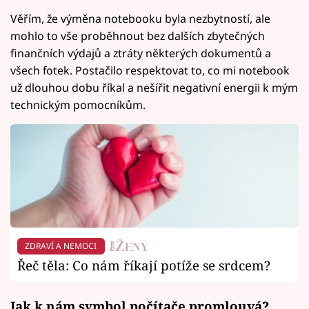
Věřím, že výměna notebooku byla nezbytností, ale
mohlo to vše proběhnout bez dalších zbytečných
finančních výdajů a ztráty některých dokumentů a
všech fotek. Postačilo respektovat to, co mi notebook
už dlouhou dobu říkal a nešířit negativní energii k mým
technickým pomocníkům.
ZDRAVÍ A NEMOCI
Řeč těla: Co nám říkají potíže se srdcem?
Jak k nám symbol počítače promlouvá?