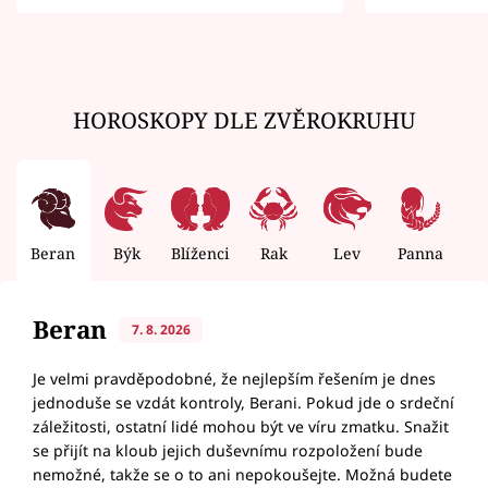
zemřít
HOROSKOPY DLE ZVĚROKRUHU
Beran
Býk
Blíženci
Rak
Lev
Panna
V
Beran
7. 8. 2026
Je velmi pravděpodobné, že nejlepším řešením je dnes
jednoduše se vzdát kontroly, Berani. Pokud jde o srdeční
záležitosti, ostatní lidé mohou být ve víru zmatku. Snažit
se přijít na kloub jejich duševnímu rozpoložení bude
nemožné, takže se o to ani nepokoušejte. Možná budete