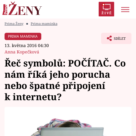
ŽIVĚ
Prima Ženy
■
Prima maminka
Trendy:
Polabí
Inspekce
Prostřeno!
AYTO?
PRIMA MAMINKA
SDÍLET
Módní alarm
Zrádci
Proměny
13. května 2016 04:30
Anna Kopečková
Řeč symbolů: POČÍTAČ. Co
nám říká jeho porucha
Témata
nebo špatné připojení
Celebrity
k internetu?
Vztahy
Seriály