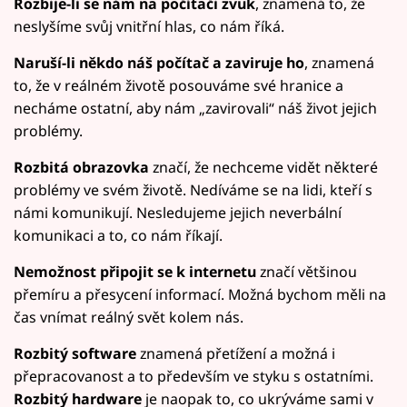
Rozbije-li se nám na počítači zvuk
, znamená to, že
neslyšíme svůj vnitřní hlas, co nám říká.
Naruší-li někdo náš počítač a zaviruje ho
, znamená
to, že v reálném životě posouváme své hranice a
necháme ostatní, aby nám „zavirovali“ náš život jejich
problémy.
Rozbitá obrazovka
značí, že nechceme vidět některé
problémy ve svém životě. Nedíváme se na lidi, kteří s
námi komunikují. Nesledujeme jejich neverbální
komunikaci a to, co nám říkají.
Nemožnost připojit se k internetu
značí většinou
přemíru a přesycení informací. Možná bychom měli na
čas vnímat reálný svět kolem nás.
Rozbitý software
znamená přetížení a možná i
přepracovanost a to především ve styku s ostatními.
Rozbitý hardware
je naopak to, co ukrýváme sami v