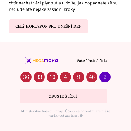
chtít nechat věci plynout a uvidíte, jak dopadnete zítra,
než uděláte nějaké zásadní kroky.
CELÝ HOROSKOP PRO DNEŠNÍ DEN
Vaše šťastná čísla
36
33
10
4
9
46
2
ZKUSTE ŠTĚSTÍ
Ministerstvo financí varuje: Účastí na hazardní hře může
vzniknout závislost ⑱