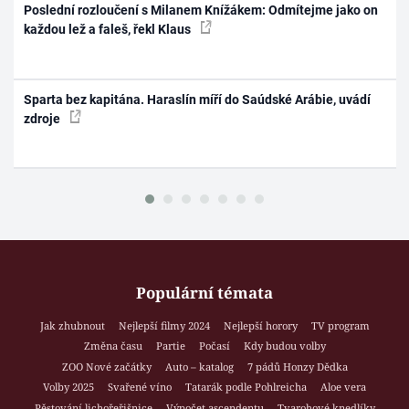
Poslední rozloučení s Milanem Knížákem: Odmítejme jako on
každou lež a faleš, řekl Klaus
Sparta bez kapitána. Haraslín míří do Saúdské Arábie, uvádí
zdroje
Populární témata
Jak zhubnout
Nejlepší filmy 2024
Nejlepší horory
TV program
Změna času
Partie
Počasí
Kdy budou volby
ZOO Nové začátky
Auto – katalog
7 pádů Honzy Dědka
Volby 2025
Svařené víno
Tatarák podle Pohlreicha
Aloe vera
Pěstování lichořeřišnice
Výpočet ascendentu
Tvarohové knedlíky