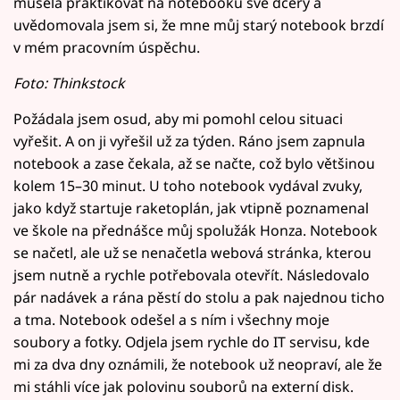
musela praktikovat na notebooku své dcery a
uvědomovala jsem si, že mne můj starý notebook brzdí
v mém pracovním úspěchu.
Foto: Thinkstock
Požádala jsem osud, aby mi pomohl celou situaci
vyřešit. A on ji vyřešil už za týden. Ráno jsem zapnula
notebook a zase čekala, až se načte, což bylo většinou
kolem 15–30 minut. U toho notebook vydával zvuky,
jako když startuje raketoplán, jak vtipně poznamenal
ve škole na přednášce můj spolužák Honza. Notebook
se načetl, ale už se nenačetla webová stránka, kterou
jsem nutně a rychle potřebovala otevřít. Následovalo
pár nadávek a rána pěstí do stolu a pak najednou ticho
a tma. Notebook odešel a s ním i všechny moje
soubory a fotky. Odjela jsem rychle do IT servisu, kde
mi za dva dny oznámili, že notebook už neopraví, ale že
mi stáhli více jak polovinu souborů na externí disk.