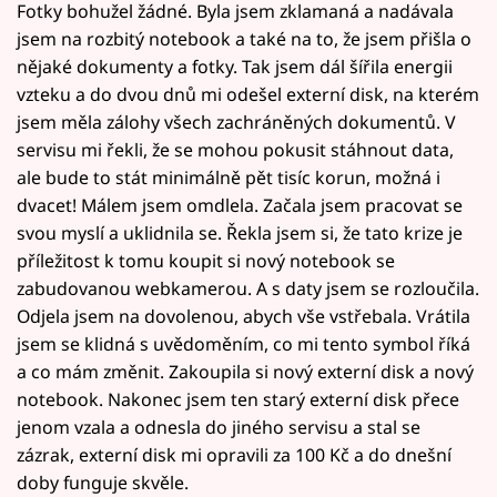
Fotky bohužel žádné. Byla jsem zklamaná a nadávala
jsem na rozbitý notebook a také na to, že jsem přišla o
nějaké dokumenty a fotky. Tak jsem dál šířila energii
vzteku a do dvou dnů mi odešel externí disk, na kterém
jsem měla zálohy všech zachráněných dokumentů. V
servisu mi řekli, že se mohou pokusit stáhnout data,
ale bude to stát minimálně pět tisíc korun, možná i
dvacet! Málem jsem omdlela. Začala jsem pracovat se
svou myslí a uklidnila se. Řekla jsem si, že tato krize je
příležitost k tomu koupit si nový notebook se
zabudovanou webkamerou. A s daty jsem se rozloučila.
Odjela jsem na dovolenou, abych vše vstřebala. Vrátila
jsem se klidná s uvědoměním, co mi tento symbol říká
a co mám změnit. Zakoupila si nový externí disk a nový
notebook. Nakonec jsem ten starý externí disk přece
jenom vzala a odnesla do jiného servisu a stal se
zázrak, externí disk mi opravili za 100 Kč a do dnešní
doby funguje skvěle.