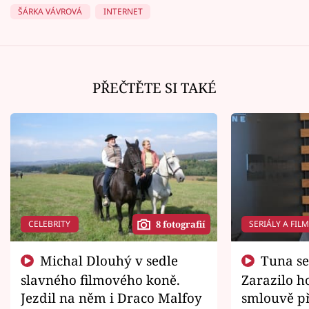
ŠÁRKA VÁVROVÁ
INTERNET
PŘEČTĚTE SI TAKÉ
CELEBRITY
SERIÁLY A FIL
8 fotografií
Michal Dlouhý v sedle
Tuna se chtěl vrátit domů.
slavného filmového koně.
Zarazilo ho
Jezdil na něm i Draco Malfoy
smlouvě př