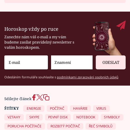
Horoskop vždy po ruce
Zanechte nám váš e-mail a my vám
budeme zasílat pravidelný newsletter s
vaším horoskopem.
ODESLAT
Odesláním formuláře souhlasíte s
podmínkami zpracování osobních údajů
Sdílejte článek
ŠTÍTKY
ENERGIE
POČÍTAČ
HAVÁRIE
VIRUS
VZTAHY
SKYPE
PEVNÝ DISK
NOTEBOOK
SYMBOLY
PORUCHA POČÍTAČE
ROZBITÝ POČÍTAČ
ŘEČ SYMBOLŮ