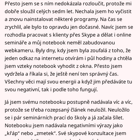
Přesto jsem se s ním nedokázala rozloučit, protože mi
dobře sloužil celých sedm let. Nechala jsem ho vyčistit
a znovu nainstalovat některé programy. Na čas se
zrychlil, ale bylo to opravdu jen dočasné. Navíc jsem se
rozhodla pracovat s klienty přes Skype a dělat i online
semináře a můj notebook neměl zabudovanou
webkameru. Byly dny, kdy jsem byla zoufalá z toho, že
jeden odkaz na internetu otvírám i půl hodiny a chtěla
jsem vzteky notebook vyhodit z okna. Přesto jsem
vydržela a říkala si, že ještě není ten správný čas.
Všechny věci mají svou energii a když jim předáváte tu
svou negativní, tak i podle toho fungují.
Já jsem svému notebooku postupně nadávala víc a víc,
protože se třeba rozepsaný článek neuložil. Neuložilo
se i pár seminárních prací do školy a já začala šílet.
Notebooku jsem nadávala negativními výrazy jako
„křáp“ nebo „zmetek“. Své skypové konzultace jsem