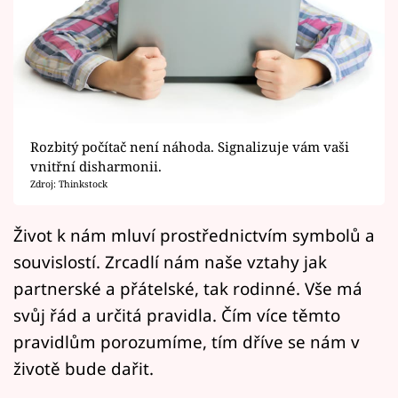
Horoskopy
Sledujte prima+
Filmový festival Karlovy Vary
Pořady
Rozbitý počítač není náhoda. Signalizuje vám vaši
vnitřní disharmonii.
Mámy sobě
Zdroj: Thinkstock
Přihlášení
Život k nám mluví prostřednictvím symbolů a
souvislostí. Zrcadlí nám naše vztahy jak
partnerské a přátelské, tak rodinné. Vše má
Sledujte nás
svůj řád a určitá pravidla. Čím více těmto
pravidlům porozumíme, tím dříve se nám v
životě bude dařit.