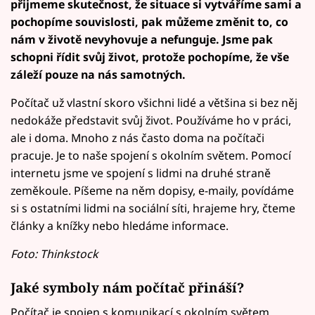
přijmeme skutečnost, že situace si vytváříme sami a
pochopíme souvislosti, pak můžeme změnit to, co
nám v životě nevyhovuje a nefunguje. Jsme pak
schopni řídit svůj život, protože pochopíme, že vše
záleží pouze na nás samotných.
Počítač už vlastní skoro všichni lidé a většina si bez něj
nedokáže představit svůj život. Používáme ho v práci,
ale i doma. Mnoho z nás často doma na počítači
pracuje. Je to naše spojení s okolním světem. Pomocí
internetu jsme ve spojení s lidmi na druhé straně
zeměkoule. Píšeme na něm dopisy, e-maily, povídáme
si s ostatními lidmi na sociální síti, hrajeme hry, čteme
články a knížky nebo hledáme informace.
Foto: Thinkstock
Jaké symboly nám počítač přináší?
Počítač je spojen s komunikací s okolním světem.