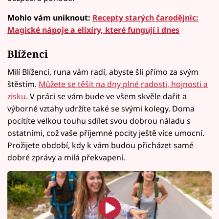
Mohlo vám uniknout:
Recepty starých čarodějnic:
Magické nápoje a elixíry, které fungují i dnes
Blíženci
Milí Blíženci, runa vám radí, abyste šli přímo za svým
štěstím.
Můžete se těšit na dny plné radosti, hojnosti a
zisku.
V práci se vám bude ve všem skvěle dařit a
výborné vztahy udržíte také se svými kolegy. Doma
pocítíte velkou touhu sdílet svou dobrou náladu s
ostatními, což vaše příjemné pocity ještě více umocní.
Prožijete období, kdy k vám budou přicházet samé
dobré zprávy a milá překvapení.