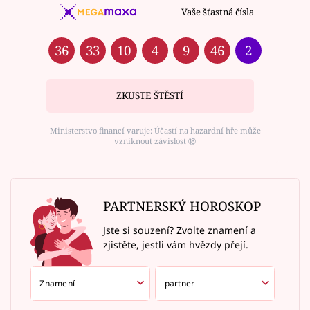
Vaše šťastná čísla
36
33
10
4
9
46
2
ZKUSTE ŠTĚSTÍ
Ministerstvo financí varuje: Účastí na hazardní hře může
vzniknout závislost ⑱
PARTNERSKÝ HOROSKOP
Jste si souzení? Zvolte znamení a
zjistěte, jestli vám hvězdy přejí.