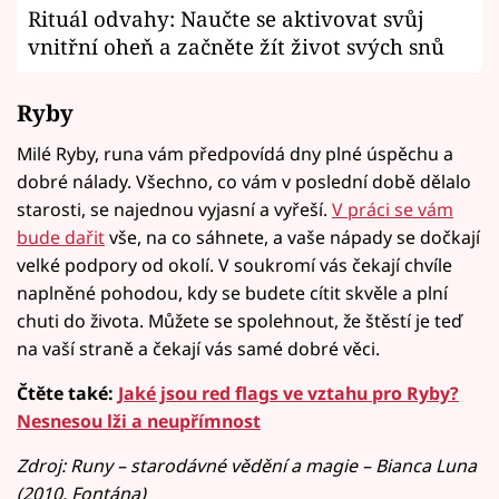
Rituál odvahy: Naučte se aktivovat svůj
vnitřní oheň a začněte žít život svých snů
Ryby
Milé Ryby, runa vám předpovídá dny plné úspěchu a
dobré nálady. Všechno, co vám v poslední době dělalo
starosti, se najednou vyjasní a vyřeší.
V práci se vám
bude dařit
vše, na co sáhnete, a vaše nápady se dočkají
velké podpory od okolí. V soukromí vás čekají chvíle
naplněné pohodou, kdy se budete cítit skvěle a plní
chuti do života. Můžete se spolehnout, že štěstí je teď
na vaší straně a čekají vás samé dobré věci.
Čtěte také:
Jaké jsou red flags ve vztahu pro Ryby?
Nesnesou lži a neupřímnost
Zdroj: Runy – starodávné vědění a magie – Bianca Luna
(2010, Fontána)