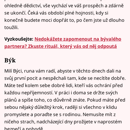
ohledně dědictví, vše vychází ve váš prospěch a zdárně
se ukončí. Čeká vás období plné hojnosti, kdy si
konečně budete moci dopřát to, po čem jste už dlouho
toužili.
Vyzkoušejte:
Nedokážete zapomenout na bývalého
partnera? Zkuste rituál, který vás od něj odpoutá
Býk
Milí Býci, runa vám radí, abyste v těchto dnech dali na
svůj první pocit a nespěchali tam, kde se necítíte dobře.
Máte teď kolem sebe dobré lidi, kteří vás ochrání před
každou nepříjemností. V práci i doma se držte svých
plánů a spíše toho, co důvěrně znáte. Pokud máte před
sebou nějaký důležitý krok, raději si všechno v klidu
promyslete a poraďte se s rodinou. Nemusíte mít z
ničeho strach, nadcházející dny prožijete v naprostém
bezpečí a pohodě.