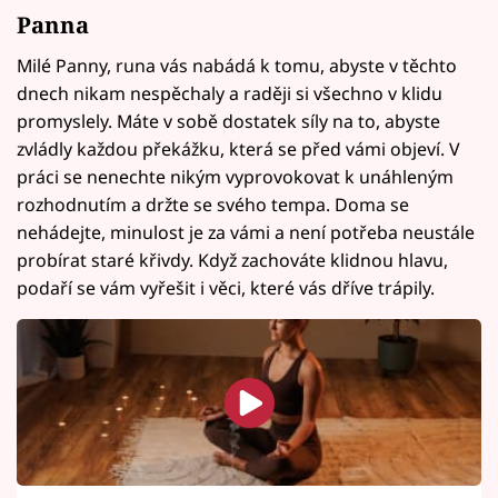
Panna
Milé Panny, runa vás nabádá k tomu, abyste v těchto
dnech nikam nespěchaly a raději si všechno v klidu
promyslely. Máte v sobě dostatek síly na to, abyste
zvládly každou překážku, která se před vámi objeví. V
práci se nenechte nikým vyprovokovat k unáhleným
rozhodnutím a držte se svého tempa. Doma se
nehádejte, minulost je za vámi a není potřeba neustále
probírat staré křivdy. Když zachováte klidnou hlavu,
podaří se vám vyřešit i věci, které vás dříve trápily.