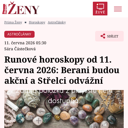
ŽIVĚ
Prima Ženy
■
Horoskopy
Astročlánky
Trendy:
Polabí
Inspekce
Prostřeno!
AYTO?
ASTROČLÁNKY
SDÍLET
Módní alarm
Zrádci
Proměny
11. června 2026 05:30
Sára Částečková
Runové horoskopy od 11.
června 2026: Berani budou
Témata
akční a Střelci odvážní
Celebrity
Žádná položka z playlistu není
Energie run v těchto dnech urovnává spory a
dostupná.
Vztahy
přináší dobrou náladu. Berani úspěšně
Seriály
uzavřou dědictví, Lvi hravě zvládnou překážky,
Váhy se spolehnou samy na sebe a Vodnáři se