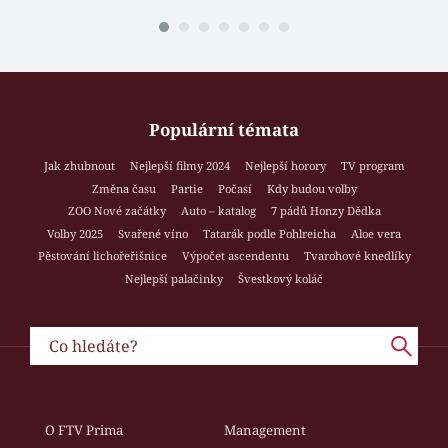
Populární témata
Jak zhubnout
Nejlepší filmy 2024
Nejlepší horory
TV program
Změna času
Partie
Počasí
Kdy budou volby
ZOO Nové začátky
Auto – katalog
7 pádů Honzy Dědka
Volby 2025
Svařené víno
Tatarák podle Pohlreicha
Aloe vera
Pěstování lichořeřišnice
Výpočet ascendentu
Tvarohové knedlíky
Nejlepší palačinky
Švestkový koláč
O FTV Prima
Management