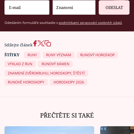
ODESLAT
Odesláním formuláře souhlasíte s
podmínkami zpracování osobních údajů
Sdílejte článek
ŠTÍTKY
RUNY
RUNY VÝZNAM
RUNOVÝ HOROSKOP
VÝKLAD Z RUN
RUNOVÝ KÁMEN
ZNAMENÍ ZVĚROKRUHU, HOROSKOPY, ŠTĚSTÍ
RUNOVÉ HOROSKOPY
HOROSKOPY 2026
PŘEČTĚTE SI TAKÉ