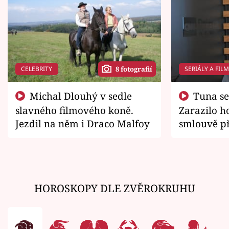
CELEBRITY
SERIÁLY A FIL
8 fotografií
Michal Dlouhý v sedle
Tuna se chtěl vrátit domů.
slavného filmového koně.
Zarazilo ho
Jezdil na něm i Draco Malfoy
smlouvě př
zemřít
HOROSKOPY DLE ZVĚROKRUHU