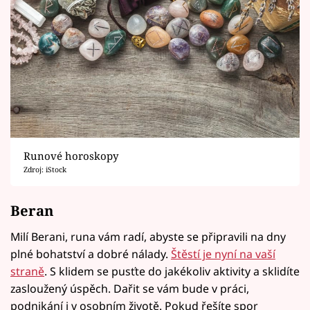
Runové horoskopy
Zdroj: iStock
Beran
Milí Berani, runa vám radí, abyste se připravili na dny
plné bohatství a dobré nálady.
Štěstí je nyní na vaší
straně
. S klidem se pusťte do jakékoliv aktivity a sklidíte
zasloužený úspěch. Dařit se vám bude v práci,
podnikání i v osobním životě. Pokud řešíte spor