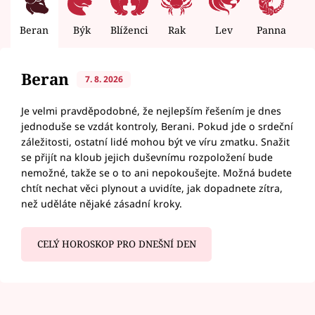
Beran
Býk
Blíženci
Rak
Lev
Panna
V
Beran
7. 8. 2026
Je velmi pravděpodobné, že nejlepším řešením je dnes
jednoduše se vzdát kontroly, Berani. Pokud jde o srdeční
záležitosti, ostatní lidé mohou být ve víru zmatku. Snažit
se přijít na kloub jejich duševnímu rozpoložení bude
nemožné, takže se o to ani nepokoušejte. Možná budete
chtít nechat věci plynout a uvidíte, jak dopadnete zítra,
než uděláte nějaké zásadní kroky.
CELÝ HOROSKOP PRO DNEŠNÍ DEN