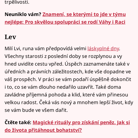
trpělivosti.
Neuniklo vám?
Znamení, se kterými to jde v týmu
nejlépe: Pro skvělou spolupráci se rodí Váhy i Raci
Lev
Milí Lvi, runa vám předpovídá velmi
láskyplné dny
.
Všechny starosti z poslední doby se rozplynou a vy
hned uvidíte cestu vpřed. Úspěch zaznamenáte také v
úředních a právních záležitostech, kde vše dopadne ve
váš prospěch. V práci se vám podaří úspěšně dokončit
i to, co se vám dlouho nedařilo uzavřít. Také doma
zavládne příjemná pohoda a klid, které vám přinesou
velkou radost. Čeká vás nový a mnohem lepší život, kdy
se vám bude ve všem dařit.
Čtěte také:
Magické rituály pro získání peněz. Jak si
do života přitáhnout bohatství?