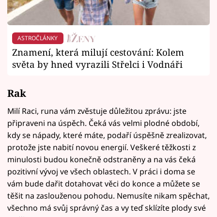
ASTROČLÁNKY
Znamení, která milují cestování: Kolem
světa by hned vyrazili Střelci i Vodnáři
Rak
Milí Raci, runa vám zvěstuje důležitou zprávu: jste
připraveni na úspěch. Čeká vás velmi plodné období,
kdy se nápady, které máte, podaří úspěšně zrealizovat,
protože jste nabití novou energií. Veškeré těžkosti z
minulosti budou konečně odstraněny a na vás čeká
pozitivní vývoj ve všech oblastech. V práci i doma se
vám bude dařit dotahovat věci do konce a můžete se
těšit na zaslouženou pohodu. Nemusíte nikam spěchat,
všechno má svůj správný čas a vy teď sklízíte plody své