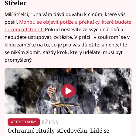
Střelec
Milí Střelci, runa vám dává odvahu k činům, které vás
posílí.
Mohou se objevit potíže a překážky, které budete
nuceni odstranit.
Pokud neslevíte ze svých nároků a
nebudete ustupovat, zvítězíte. V práci i v soukromí se v
klidu zaměřte na to, co je pro vás důležité, a nenechte
se nikým zlomit. Každý krok, který uděláte, musí být
promyšlený.
ASTROČLÁNKY
Ochranné rituály středověku: Lidé se