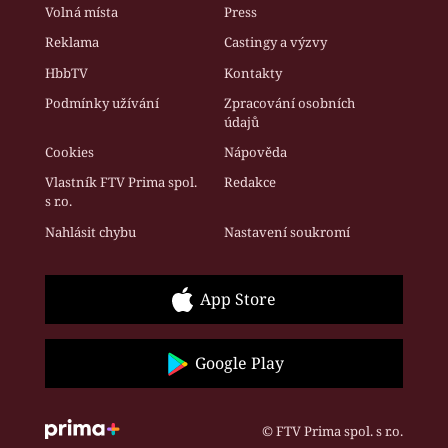
Volná místa
Press
Reklama
Castingy a výzvy
HbbTV
Kontakty
Podmínky užívání
Zpracování osobních
údajů
Cookies
Nápověda
Vlastník FTV Prima spol.
Redakce
s r.o.
Nahlásit chybu
Nastavení soukromí
App Store
Google Play
© FTV Prima spol. s r.o.