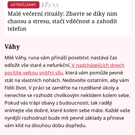
ASTROČLÁNKY
Malé večerní rituály: Zbavte se díky nim
chaosu a stresu, stačí vděčnost a zahodit
telefon
Váhy
Milé Váhy, runa vám přináší poselství: nastává čas
odložit vše staré a nefunkční.
V nadcházejících dnech
pocítíte velkou vnitřní sílu,
která vám pomůže pevně
stát na vlastních nohách. Nedovolte ostatním, aby vám
řídili život. V práci se zaměřte na rozdělané úkoly a
nenechte se rozhodit chvilkovým neklidem kolem sebe.
Pokud vás trápí obavy z budoucnosti, tak raději
vnímejte vše dobré, které kolem sebe máte. Každé vaše
nynější rozhodnutí bude mít pevné základy a přinese
vám klid na dlouhou dobu dopředu.