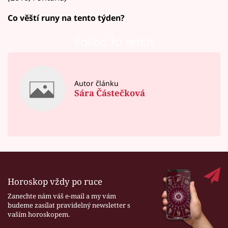
Co věští runy na tento týden?
Failed to fetch
Autor článku
Sára Částečková
Horoskop vždy po ruce
Zanechte nám váš e-mail a my vám
budeme zasílat pravidelný newsletter s
vaším horoskopem.