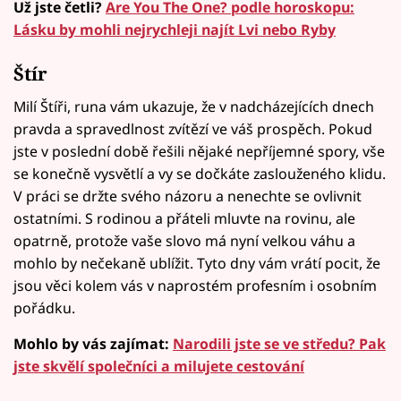
Už jste četli?
Are You The One? podle horoskopu:
Lásku by mohli nejrychleji najít Lvi nebo Ryby
Štír
Milí Štíři, runa vám ukazuje, že v nadcházejících dnech
pravda a spravedlnost zvítězí ve váš prospěch. Pokud
jste v poslední době řešili nějaké nepříjemné spory, vše
se konečně vysvětlí a vy se dočkáte zaslouženého klidu.
V práci se držte svého názoru a nenechte se ovlivnit
ostatními. S rodinou a přáteli mluvte na rovinu, ale
opatrně, protože vaše slovo má nyní velkou váhu a
mohlo by nečekaně ublížit. Tyto dny vám vrátí pocit, že
jsou věci kolem vás v naprostém profesním i osobním
pořádku.
Mohlo by vás zajímat:
Narodili jste se ve středu? Pak
jste skvělí společníci a milujete cestování