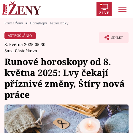
ŽIVĚ
Prima Ženy
■
Horoskopy
Astročlánky
Trendy:
Polabí
Inspekce
Prostřeno!
AYTO?
ASTROČLÁNKY
SDÍLET
Módní alarm
Zrádci
Proměny
8. května 2025 05:30
Sára Částečková
Runové horoskopy od 8.
května 2025: Lvy čekají
Témata
příznivé změny, Štíry nová
Celebrity
práce
Vztahy
Seriály