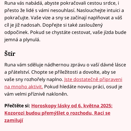
Runa vás nabádá, abyste pokračovali cestou srdce, i
přesto že lidé s vámi nesouhlasí. Naslouchejte intuici a
pokračujte. Vaše vize a sny se začínají naplňovat a váš
cíl je již nadosah. Dopřejte si také zasloužený
odpočinek. Pokud se chystáte cestovat, vaše jízda bude
jemná a plynulá.
Štír
Runa vám sděluje nádhernou zprávu o vaší dávné lásce
a přátelství. Chopte se příležitosti a dovolte, aby se
vaše sny rozhořely naplno.
Jste dostatečně připraveni
na mnoho aktivit.
Pokud hledáte novou práci, osud je
vám velmi příznivě nakloněn.
Přečtěte si:
Horoskopy lásky od 6. května 2025:
Kozorozi budou přemýšlet o rozchodu, Raci se
zamilují