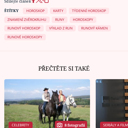
Sdílejte článek
ŠTÍTKY
HOROSKOP
KARTY
TÝDENNÍ HOROSKOP
ZNAMENÍ ZVĚROKRUHU
RUNY
HOROSKOPY
RUNOVÝ HOROSKOP
VÝKLAD Z RUN
RUNOVÝ KÁMEN
RUNOVÉ HOROSKOPY
PŘEČTĚTE SI TAKÉ
CELEBRITY
SERIÁLY A FIL
8 fotografií