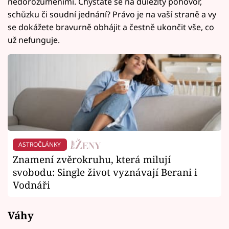
nedorozuměními. Chystáte se na důležitý pohovor,
schůzku či soudní jednání? Právo je na vaší straně a vy
se dokážete bravurně obhájit a čestně ukončit vše, co
už nefunguje.
ASTROČLÁNKY
Znamení zvěrokruhu, která milují
svobodu: Single život vyznávají Berani i
Vodnáři
Váhy