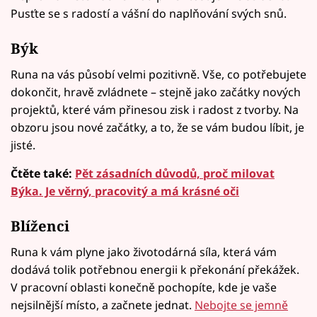
Pusťte se s radostí a vášní do naplňování svých snů.
Býk
Runa na vás působí velmi pozitivně. Vše, co potřebujete
dokončit, hravě zvládnete – stejně jako začátky nových
projektů, které vám přinesou zisk i radost z tvorby. Na
obzoru jsou nové začátky, a to, že se vám budou líbit, je
jisté.
Čtěte také:
Pět zásadních důvodů, proč milovat
Býka. Je věrný, pracovitý a má krásné oči
Blíženci
Runa k vám plyne jako životodárná síla, která vám
dodává tolik potřebnou energii k překonání překážek.
V pracovní oblasti konečně pochopíte, kde je vaše
nejsilnější místo, a začnete jednat.
Nebojte se jemně