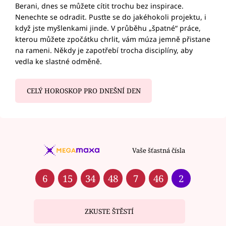
Berani, dnes se můžete cítit trochu bez inspirace.
Nenechte se odradit. Pusťte se do jakéhokoli projektu, i
když jste myšlenkami jinde. V průběhu „špatné“ práce,
kterou můžete zpočátku chrlit, vám múza jemně přistane
na rameni. Někdy je zapotřebí trocha disciplíny, aby
vedla ke slastné odměně.
CELÝ HOROSKOP PRO DNEŠNÍ DEN
Vaše šťastná čísla
6
15
34
48
7
46
2
ZKUSTE ŠTĚSTÍ