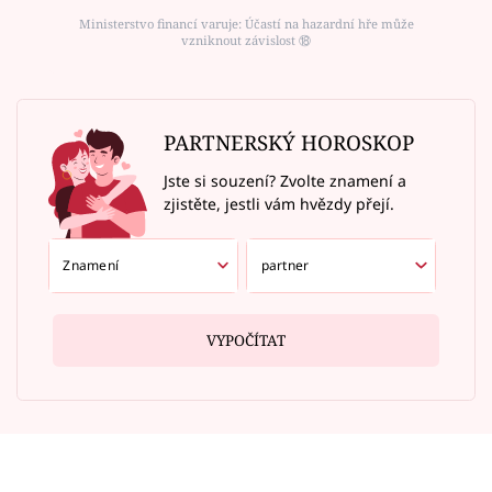
Ministerstvo financí varuje: Účastí na hazardní hře může
vzniknout závislost ⑱
PARTNERSKÝ HOROSKOP
Jste si souzení? Zvolte znamení a
zjistěte, jestli vám hvězdy přejí.
VYPOČÍTAT