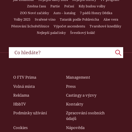
Změna času
Partie
Počasí
Kdy budou volby
ZOO Nové začátky
Auto – katalog
7 pádů Honzy Dědka
Volby 2025
Svařené víno
Tatarák podle Pohlreicha
Aloe vera
Pěstování lichořeřišnice
Výpočet ascendentu
Tvarohové knedlíky
Nejlepší palačinky
Švestkový koláč
O FTV Prima
Management
Volná místa
Press
Reklama
Castingy a výzvy
HbbTV
Kontakty
Podmínky užívání
Zpracování osobních
údajů
Cookies
Nápověda