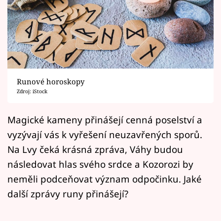
Horoskopy
Sledujte prima+
Filmový festival Karlovy Vary
Pořady
Runové horoskopy
Zdroj: iStock
Mámy sobě
Magické kameny přinášejí cenná poselství a
Přihlášení
vyzývají vás k vyřešení neuzavřených sporů.
Na Lvy čeká krásná zpráva, Váhy budou
následovat hlas svého srdce a Kozorozi by
Sledujte nás
neměli podceňovat význam odpočinku. Jaké
další zprávy runy přinášejí?