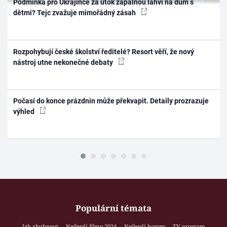
Podmínka pro Ukrajince za útok zápalnou lahví na dům s
dětmi? Tejc zvažuje mimořádný zásah
Rozpohybují české školství ředitelé? Resort věří, že nový
nástroj utne nekonečné debaty
Počasí do konce prázdnin může překvapit. Detaily prozrazuje
výhled
Populární témata
Jak zhubnout
Nejlepší filmy 2024
Nejlepší horory
TV program