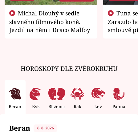
Michal Dlouhý v sedle
Tuna se chtěl vrátit domů.
slavného filmového koně.
Zarazilo ho
Jezdil na něm i Draco Malfoy
smlouvě př
zemřít
HOROSKOPY DLE ZVĚROKRUHU
Beran
Býk
Blíženci
Rak
Lev
Panna
V
Beran
6. 8. 2026