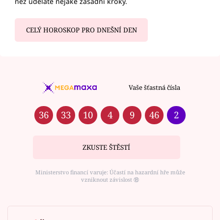
než uděláte nějaké zásadní kroky.
CELÝ HOROSKOP PRO DNEŠNÍ DEN
Vaše šťastná čísla
36
33
10
4
9
46
2
ZKUSTE ŠTĚSTÍ
Ministerstvo financí varuje: Účastí na hazardní hře může
vzniknout závislost ⑱