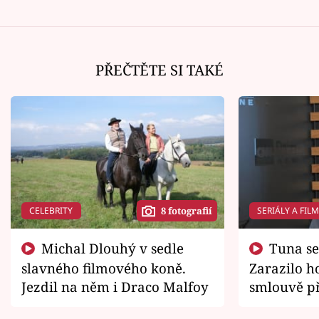
PŘEČTĚTE SI TAKÉ
CELEBRITY
SERIÁLY A FIL
8 fotografií
Michal Dlouhý v sedle
Tuna se chtěl vrátit domů.
slavného filmového koně.
Zarazilo ho
Jezdil na něm i Draco Malfoy
smlouvě př
zemřít