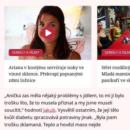
SERIÁLY A FILMY
SERIÁLY A FIL
Ariana v kostýmu servíruje noky ve
Střet rozdíln
vinné sklence. Překvapí popsanými
Mladá mamink
zdmi ložnice
panikaří ve s
„Anička zas měla nějaký problémy s jídlem, to mi jí bylo
trošku líto, že to musela přiznat a my jsme museli
soucítit,“ hodnotí
Jakub
. Vysvětlí ostatním, že její tělo
kvůli diabetu zpracovává potraviny jinak. „Byla jsem
trošku zklamaná. Teplo a hovězí maso nejde