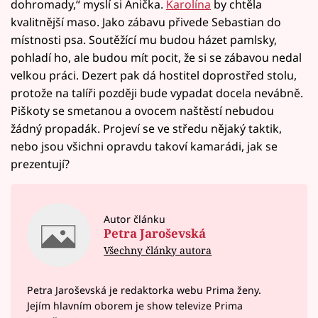
dohromady,“ myslí si Anička.
Karolína
by chtěla
kvalitnější maso. Jako zábavu přivede Sebastian do
místnosti psa. Soutěžící mu budou házet pamlsky,
pohladí ho, ale budou mít pocit, že si se zábavou nedal
velkou práci. Dezert pak dá hostitel doprostřed stolu,
protože na talíři později bude vypadat docela nevábně.
Piškoty se smetanou a ovocem naštěstí nebudou
žádný propadák. Projeví se ve středu nějaký taktik,
nebo jsou všichni opravdu takoví kamarádi, jak se
prezentují?
Autor článku
Petra Jaroševská
Všechny články autora
Petra Jaroševská je redaktorka webu Prima ženy.
Jejím hlavním oborem je show televize Prima