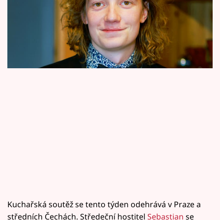
Horoskopy
nevychlazeným tatarákem. Co všechno o sobě
Sledujte prima+
prozradí a jak se hosté projeví?
Filmový festival Karlovy Vary
Pořady
Mámy sobě
Přihlášení
Sledujte nás
Kuchařská soutěž se tento týden odehrává v Praze a
středních Čechách. Středeční hostitel
Sebastian
se