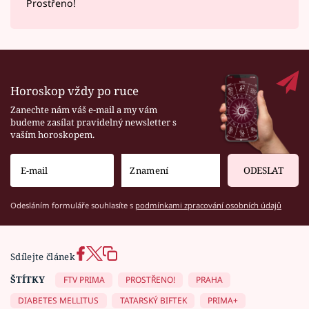
Prostřeno!
Horoskop vždy po ruce
Zanechte nám váš e-mail a my vám
budeme zasílat pravidelný newsletter s
vaším horoskopem.
ODESLAT
Odesláním formuláře souhlasíte s
podmínkami zpracování osobních údajů
Sdílejte článek
ŠTÍTKY
FTV PRIMA
PROSTŘENO!
PRAHA
DIABETES MELLITUS
TATARSKÝ BIFTEK
PRIMA+