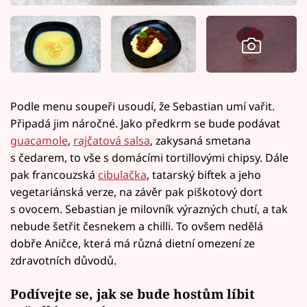
Podle menu soupeři usoudí, že Sebastian umí vařit.
Připadá jim náročné. Jako předkrm se bude podávat
guacamole
,
rajčatová salsa
, zakysaná smetana
s čedarem, to vše s domácími tortillovými chipsy. Dále
pak francouzská
cibulačka
, tatarský biftek a jeho
vegetariánská verze, na závěr pak piškotový dort
s ovocem. Sebastian je milovník výrazných chutí, a tak
nebude šetřit česnekem a chilli. To ovšem nedělá
dobře Aničce, která má různá dietní omezení ze
zdravotních důvodů.
Podívejte se, jak se bude hostům líbit