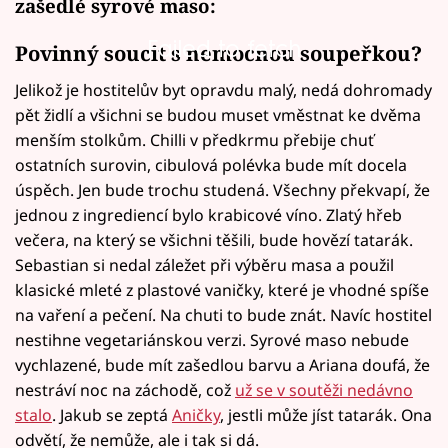
zašedlé syrové maso:
Failed to fetch
Povinný soucit s nemocnou soupeřkou?
Jelikož je hostitelův byt opravdu malý, nedá dohromady
pět židlí a všichni se budou muset vměstnat ke dvěma
menším stolkům. Chilli v předkrmu přebije chuť
ostatních surovin, cibulová polévka bude mít docela
úspěch. Jen bude trochu studená. Všechny překvapí, že
jednou z ingrediencí bylo krabicové víno. Zlatý hřeb
večera, na který se všichni těšili, bude hovězí tatarák.
Sebastian si nedal záležet při výběru masa a použil
klasické mleté z plastové vaničky, které je vhodné spíše
na vaření a pečení. Na chuti to bude znát. Navíc hostitel
nestihne vegetariánskou verzi. Syrové maso nebude
vychlazené, bude mít zašedlou barvu a Ariana doufá, že
nestráví noc na záchodě, což
už se v soutěži nedávno
stalo
. Jakub se zeptá
Aničky
, jestli může jíst tatarák. Ona
odvětí, že nemůže, ale i tak si dá.