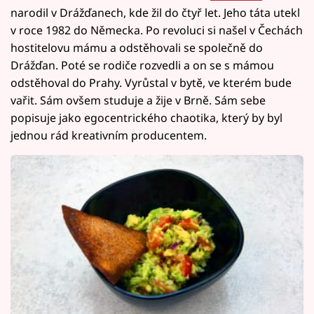
narodil v Drážďanech, kde žil do čtyř let. Jeho táta utekl
v roce 1982 do Německa. Po revoluci si našel v Čechách
hostitelovu mámu a odstěhovali se společně do
Drážďan. Poté se rodiče rozvedli a on se s mámou
odstěhoval do Prahy. Vyrůstal v bytě, ve kterém bude
vařit. Sám ovšem studuje a žije v Brně. Sám sebe
popisuje jako egocentrického chaotika, který by byl
jednou rád kreativním producentem.