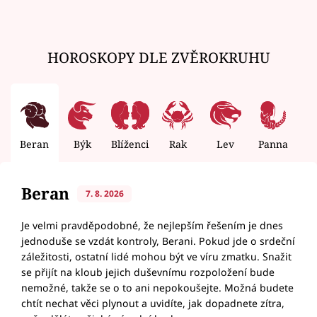
HOROSKOPY DLE ZVĚROKRUHU
Beran
Býk
Blíženci
Rak
Lev
Panna
V
Beran
7. 8. 2026
Je velmi pravděpodobné, že nejlepším řešením je dnes
jednoduše se vzdát kontroly, Berani. Pokud jde o srdeční
záležitosti, ostatní lidé mohou být ve víru zmatku. Snažit
se přijít na kloub jejich duševnímu rozpoložení bude
nemožné, takže se o to ani nepokoušejte. Možná budete
chtít nechat věci plynout a uvidíte, jak dopadnete zítra,