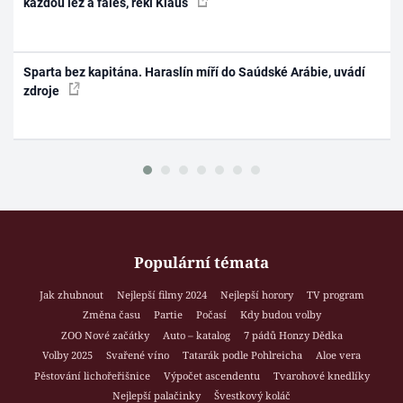
každou lež a faleš, řekl Klaus
Sparta bez kapitána. Haraslín míří do Saúdské Arábie, uvádí
zdroje
Populární témata
Jak zhubnout
Nejlepší filmy 2024
Nejlepší horory
TV program
Změna času
Partie
Počasí
Kdy budou volby
ZOO Nové začátky
Auto – katalog
7 pádů Honzy Dědka
Volby 2025
Svařené víno
Tatarák podle Pohlreicha
Aloe vera
Pěstování lichořeřišnice
Výpočet ascendentu
Tvarohové knedlíky
Nejlepší palačinky
Švestkový koláč