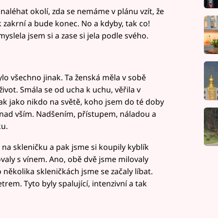
aléhat okolí, zda se nemáme v plánu vzít, že
k zakrní a bude konec. No a kdyby, tak co!
yslela jsem si a zase si jela podle svého.
lo všechno jinak. Ta ženská měla v sobě
život. Smála se od ucha k uchu, věřila v
ak jako nikdo na světě, koho jsem do té doby
snad vším. Nadšením, přístupem, náladou a
ku.
na skleničku a pak jsme si koupily kyblík
valy s vínem. Ano, obě dvě jsme milovaly
několika skleničkách jsme se začaly líbat.
rem. Tyto byly spalující, intenzivní a tak