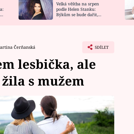
Velká věštba na srpen
NOVINKY
ZAHRADA
a:
podle Helen Stanku:
y
Býkům se bude dařit,
VIDEORECEPTY
DESIGN
Vodnáře čeká jízda
artina Čerňanská
SDÍLET
sem lesbička, ale
m žila s mužem