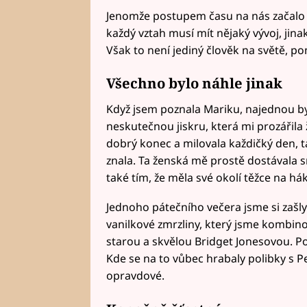
Jenomže postupem času na nás začalo n
každý vztah musí mít nějaký vývoj, jina
Však to není jediný člověk na světě, pom
Všechno bylo náhle jinak
Když jsem poznala Mariku, najednou by
neskutečnou jiskru, která mi prozářila 
dobrý konec a milovala každičký den, t
znala. Ta ženská mě prostě dostávala 
také tím, že měla své okolí těžce na há
Jednoho pátečního večera jsme si zašly 
vanilkové zmrzliny, který jsme kombino
starou a skvělou Bridget Jonesovou. Po 
Kde se na to vůbec hrabaly polibky s Pet
opravdové.