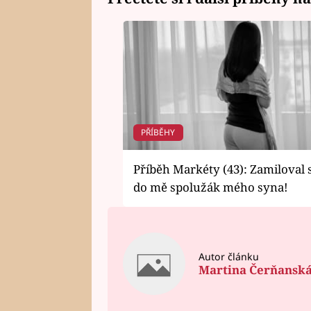
PŘÍBĚHY
Příběh Markéty (43): Zamiloval 
do mě spolužák mého syna!
Autor článku
Martina Čerňansk