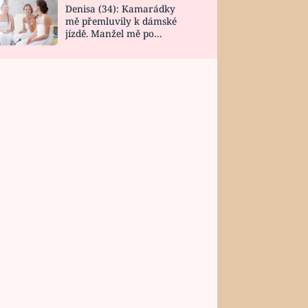
Denisa (34): Kamarádky
mě přemluvily k dámské
jízdě. Manžel mě po
návratu zaskočil