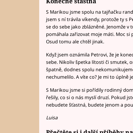
Konečně šťastná
S Marikou jsme spolu na tajňačku rand
jsem s ní trávila víkendy, protože ty s
se do sebe jako zblázněné. Jenomže v tu
pomáhala zařizovat moje máti. Moc si p
Osud tomu ale chtěl jinak.
Když jsem oznámila Petrovi, že je kone
sebe. Nikoliv špetka lítosti či smutek, 
špatně, dodnes spolu nekomunikujeme, 
nechumelilo. A víte co? Je mi to úplně j
S Marikou jsme si pořídily rodinný dom
řešily, co si o nás myslí druzí. Pokud js
nebudete šťastná, budete jenom a pouz
Luisa
Přečtěte si i další příběhy n