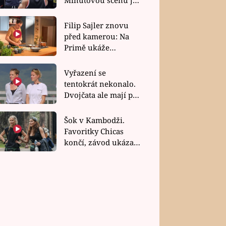
bez dubla
Filip Sajler znovu
před kamerou: Na
Primě ukáže
poctivou kuchyni i
rychlé recepty
Vyřazení se
tentokrát nekonalo.
Dvojčata ale mají po
uzavření třetí etapy
závodu nůž na krku
Šok v Kambodži.
Favoritky Chicas
končí, závod ukázal
svou nejtvrdší tvář