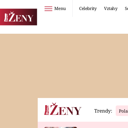
Menu
Celebrity
Vztahy
S
Seriály
Životní styl
ZOO
DIETY A HUBNUTÍ
PROSTŘENO!
CESTOVÁNÍ A
DOVOLENÁ
DUCH
ZDRAVÍ
Trendy:
Pola
Horoskopy
Video
ASTROČLÁNKY
SERIÁLY