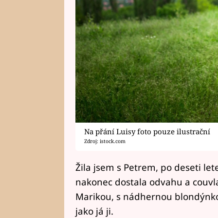
Na přání Luisy foto pouze ilustrační
Zdroj: istock.com
Žila jsem s Petrem, po deseti let
nakonec dostala odvahu a couvl
Marikou, s nádhernou blondýnko
jako já ji.