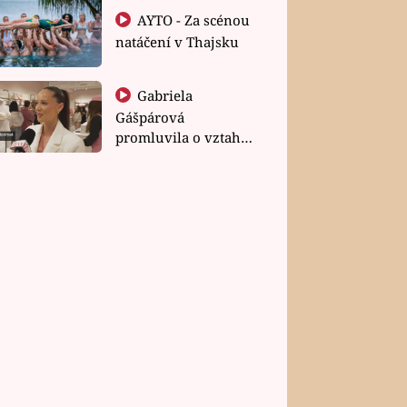
AYTO - Za scénou
natáčení v Thajsku
Gabriela
Gášpárová
promluvila o vztahu
a zakládání rodiny