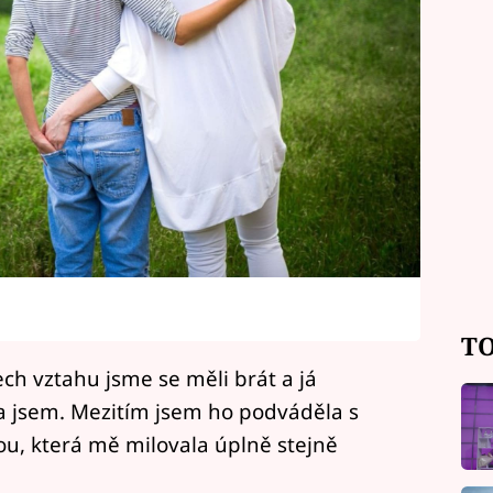
TO
ech vztahu jsme se měli brát a já
a jsem. Mezitím jsem ho podváděla s
u, která mě milovala úplně stejně