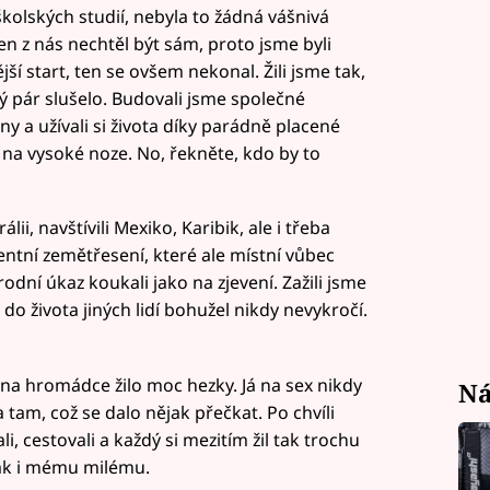
olských studií, nebyla to žádná vášnivá
eden z nás nechtěl být sám, proto jsme byli
vější start, ten se ovšem nekonal. Žili jsme tak,
ý pár slušelo. Budovali jsme společné
ny a užívali si života díky parádně placené
 na vysoké noze. No, řekněte, kdo by to
lii, navštívili Mexiko, Karibik, ale i třeba
ecentní zemětřesení, které ale místní vůbec
odní úkaz koukali jako na zjevení. Zažili jsme
o života jiných lidí bohužel nikdy nevykročí.
 na hromádce žilo moc hezky. Já na sex nikdy
Ná
 tam, což se dalo nějak přečkat. Po chvíli
, cestovali a každý si mezitím žil tak trochu
tak i mému milému.