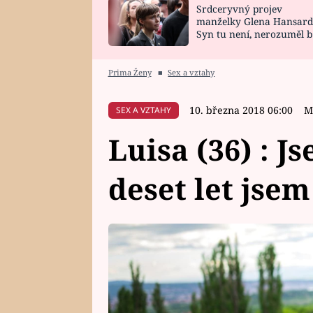
Srdceryvný projev
SNÁŘ
CELEBRITY
manželky Glena Hansard
Syn tu není, nerozuměl b
HOROSKOP NA
VAŘENÍ
tomu, vysvětlila
ROK 2023
Prima Ženy
■
Sex a vztahy
10. března 2018 06:00
M
SEX A VZTAHY
Luisa (36) : J
deset let jse