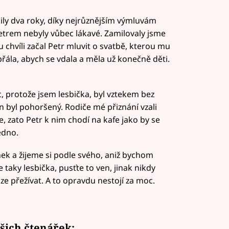
ily dva roky, díky nejrůznějším výmluvám
 Petrem nebyly vůbec lákavé. Zamilovaly jsme
 chvíli začal Petr mluvit o svatbě, kterou mu
řála, abych se vdala a měla už konečně děti.
c, protože jsem lesbička, byl vztekem bez
on byl pohoršený. Rodiče mé přiznání vzali
zato Petr k nim chodí na kafe jako by se
edno.
ek a žijeme si podle svého, aniž bychom
te taky lesbička, pusťte to ven, jinak nikdy
e přežívat. A to opravdu nestojí za moc.
ašich čtenářek: