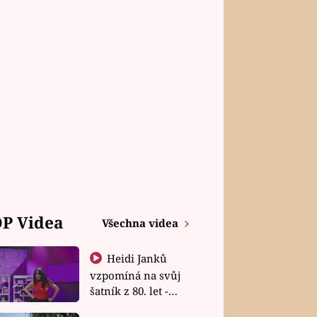
P Videa
Všechna videa
Heidi Janků
vzpomíná na svůj
šatník z 80. let -
Shopaholičky