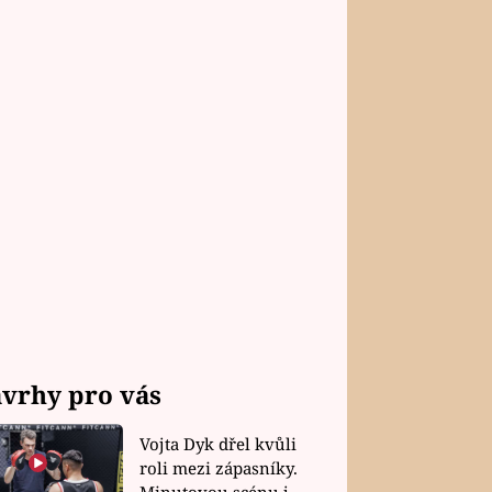
vrhy pro vás
Vojta Dyk dřel kvůli
roli mezi zápasníky.
Minutovou scénu jel