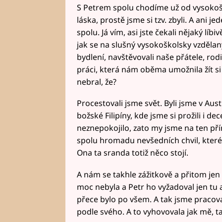
S Petrem spolu chodíme už od vysokošk
láska, prostě jsme si tzv. zbyli. A ani j
spolu. Já vím, asi jste čekali nějaký líbi
jak se na slušný vysokoškolsky vzdělan
bydlení, navštěvovali naše přátele, rodi
práci, která nám oběma umožnila žít si
nebral, že?
Procestovali jsme svět. Byli jsme v Austrá
božské Filipíny, kde jsme si prožili i d
neznepokojilo, zato my jsme na ten přír
spolu hromadu nevšedních chvil, které d
Ona ta sranda totiž něco stojí.
A nám se takhle zážitkově a přitom jen
moc nebyla a Petr ho vyžadoval jen tu a
přece bylo po všem. A tak jsme pracovali
podle svého. A to vyhovovala jak mě, 