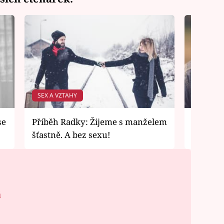
SEX A VZTAHY
PŘÍBĚHY
se
Příběh Radky: Žijeme s manželem
Příběh 
šťastně. A bez sexu!
utajená
á