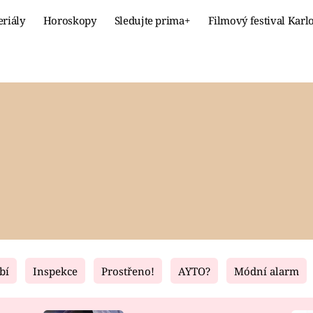
eriály
Horoskopy
Sledujte prima+
Filmový festival Karl
Celebrity
Recept
MÓDA A KRÁSA
HLAVNÍ JÍ
VZTAHY A SEX
SLADKÉ
PRIMA MAMINKA
ZDRAVÉ
bí
Inspekce
Prostřeno!
AYTO?
Módní alarm
Fresh
Living
RECEPTY
BYDLENÍ