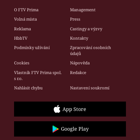
O FTV Prima
Management
Volná místa
Press
Reklama
Castingy a výzvy
HbbTV
Kontakty
Podmínky užívání
Zpracování osobních
údajů
Cookies
Nápověda
Vlastník FTV Prima spol.
Redakce
s r.o.
Nahlásit chybu
Nastavení soukromí
App Store
Google Play