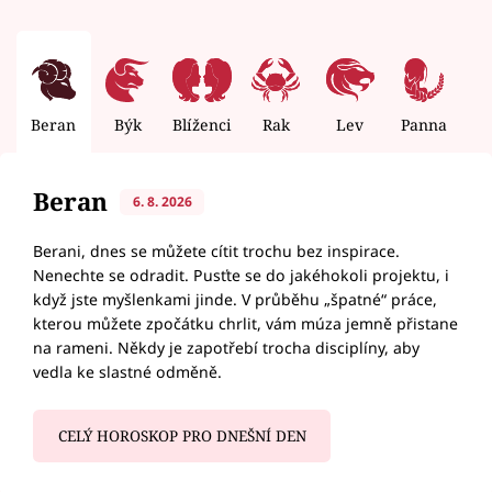
Beran
Býk
Blíženci
Rak
Lev
Panna
V
Beran
6. 8. 2026
Berani, dnes se můžete cítit trochu bez inspirace.
Nenechte se odradit. Pusťte se do jakéhokoli projektu, i
když jste myšlenkami jinde. V průběhu „špatné“ práce,
kterou můžete zpočátku chrlit, vám múza jemně přistane
na rameni. Někdy je zapotřebí trocha disciplíny, aby
vedla ke slastné odměně.
CELÝ HOROSKOP PRO DNEŠNÍ DEN