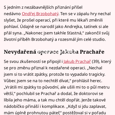
S jedním z nezábavnějších přiznání přišel
nedávno
Ondřej Brzobohatý
. Ten se v zápalu hry nechal
slyšet, že prošel operací, při které mu lékaři změnili
pohlaví. Údajně se narodil jako Andrejka, tatínek si ale
přál syna. „Nakonec jsem takhle šťastná,“ zakončil svůj
životní příběh Brzobohatý a rozesmál jím celé studio.
Failed to fetch
Nevydařená operace Jakuba Prachaře
Se svou zkušeností se připojil i
Jakub Prachař
(39), který
se pro změnu přiznal k nezdařené operaci. „Nechal
jsem si to vrátit zpátky, protože to vypadalo tragicky.
Vůbec jsem se na to nechtěl dívat,“ prohlásil herec.
„Vrátili mi zpátky to původní, ale ušili mi to o půl metru
větší,“ pochlubil se Prachař a dodal, že doktorovi se
líbila jeho máma, a tak mu chtěl dopřát. Jenže takové
nádobíčko přináší i komplikace. „Když si jdu zaplavat,
mám úplně prohnutou páteř,“ postěžoval si v pořadu