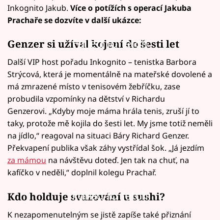
Inkognito Jakub.
Více o potížích s operací Jakuba
Prachaře se dozvíte v další ukázce:
Failed to fetch
Genzer si užíval kojení do šesti let
Další VIP host pořadu Inkognito – tenistka Barbora
Strýcová, která je momentálně na mateřské dovolené a
má zmrazené místo v tenisovém žebříčku, zase
probudila vzpomínky na dětství v Richardu
Genzerovi. „Kdyby moje máma hrála tenis, zruší jí to
taky, protože mě kojila do šesti let. My jsme totiž neměli
na jídlo,“ reagoval na situaci Báry Richard Genzer.
Překvapení publika však záhy vystřídal šok. „Já jezdím
za mámou
na návštěvu doteď. Jen tak na chuť, na
kafíčko v neděli,“ doplnil kolegu Prachař.
Failed to fetch
Kdo holduje svazování u sushi?
K nezapomenutelným se jistě zapíše také přiznání