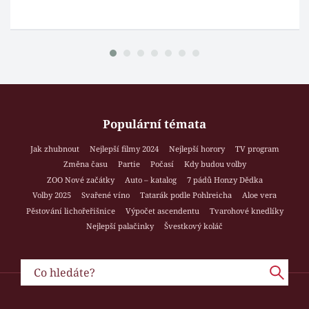
Populární témata
Jak zhubnout
Nejlepší filmy 2024
Nejlepší horory
TV program
Změna času
Partie
Počasí
Kdy budou volby
ZOO Nové začátky
Auto – katalog
7 pádů Honzy Dědka
Volby 2025
Svařené víno
Tatarák podle Pohlreicha
Aloe vera
Pěstování lichořeřišnice
Výpočet ascendentu
Tvarohové knedlíky
Nejlepší palačinky
Švestkový koláč