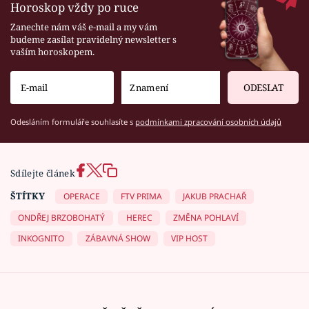
Horoskop vždy po ruce
Zanechte nám váš e-mail a my vám
budeme zasílat pravidelný newsletter s
vaším horoskopem.
ODESLAT
Odesláním formuláře souhlasíte s
podmínkami zpracování osobních údajů
Sdílejte článek
ŠTÍTKY
OPERACE
FTV PRIMA
JAKUB PRACHAŘ
ONDŘEJ BRZOBOHATÝ
HEREC
ZMĚNA POHLAVÍ
INKOGNITO
ZÁBAVNÁ SHOW
VIP HOST