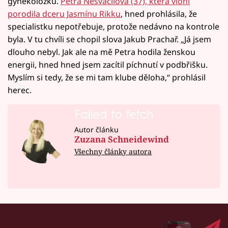
gynekoložku.
Petra Nesvačilová (37), která vloni
porodila dceru Jasmínu Rikku
, hned prohlásila, že
specialistku nepotřebuje, protože nedávno na kontrole
byla. V tu chvíli se chopil slova Jakub Prachař. „Já jsem
dlouho nebyl. Jak ale na mě Petra hodila ženskou
energii, hned hned jsem zacítil píchnutí v podbřišku.
Myslím si tedy, že se mi tam klube děloha,“ prohlásil
herec.
Failed to fetch
Autor článku
Zuzana Schneidewind
Všechny články autora