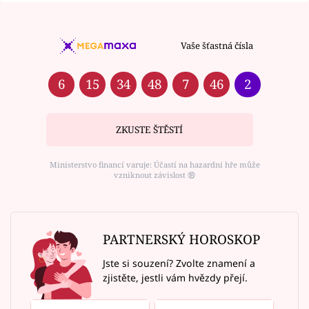
Vaše šťastná čísla
6
15
34
48
7
46
2
ZKUSTE ŠTĚSTÍ
Ministerstvo financí varuje: Účastí na hazardní hře může
vzniknout závislost ⑱
PARTNERSKÝ HOROSKOP
Jste si souzení? Zvolte znamení a
zjistěte, jestli vám hvězdy přejí.