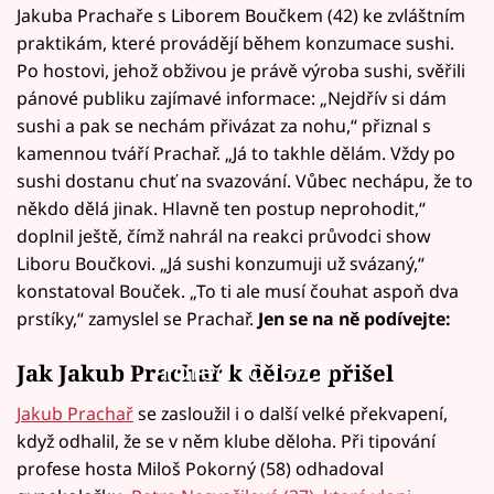
Jakuba Prachaře s Liborem Boučkem (42) ke zvláštním
praktikám, které provádějí během konzumace sushi.
Po hostovi, jehož obživou je právě výroba sushi, svěřili
pánové publiku zajímavé informace: „Nejdřív si dám
sushi a pak se nechám přivázat za nohu,“ přiznal s
kamennou tváří Prachař. „Já to takhle dělám. Vždy po
sushi dostanu chuť na svazování. Vůbec nechápu, že to
někdo dělá jinak. Hlavně ten postup neprohodit,“
doplnil ještě, čímž nahrál na reakci průvodci show
Liboru Boučkovi. „Já sushi konzumuji už svázaný,“
konstatoval Bouček. „To ti ale musí čouhat aspoň dva
prstíky,“ zamyslel se Prachař.
Jen se na ně podívejte:
Failed to fetch
Jak Jakub Prachař k děloze přišel
Jakub Prachař
se zasloužil i o další velké překvapení,
když odhalil, že se v něm klube děloha. Při tipování
profese hosta Miloš Pokorný (58) odhadoval