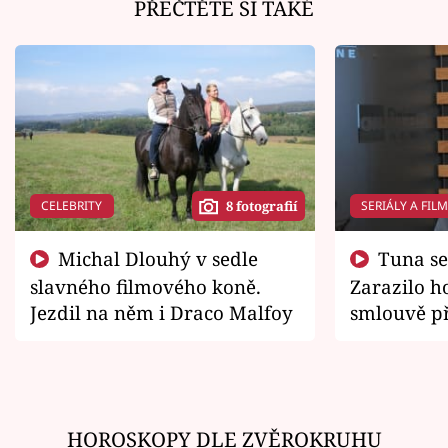
PŘEČTĚTE SI TAKÉ
CELEBRITY
SERIÁLY A FIL
8 fotografií
Michal Dlouhý v sedle
Tuna se chtěl vrátit domů.
slavného filmového koně.
Zarazilo ho
Jezdil na něm i Draco Malfoy
smlouvě př
zemřít
HOROSKOPY DLE ZVĚROKRUHU