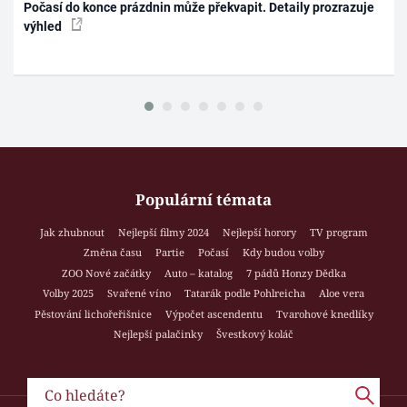
Počasí do konce prázdnin může překvapit. Detaily prozrazuje
výhled
Populární témata
Jak zhubnout
Nejlepší filmy 2024
Nejlepší horory
TV program
Změna času
Partie
Počasí
Kdy budou volby
ZOO Nové začátky
Auto – katalog
7 pádů Honzy Dědka
Volby 2025
Svařené víno
Tatarák podle Pohlreicha
Aloe vera
Pěstování lichořeřišnice
Výpočet ascendentu
Tvarohové knedlíky
Nejlepší palačinky
Švestkový koláč