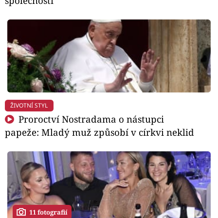
společnosti
ŽIVOTNÍ STYL
Proroctví Nostradama o nástupci
papeže: Mladý muž způsobí v církvi neklid
11 fotografií