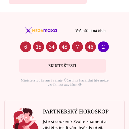
Vaše šťastná čísla
6
15
34
48
7
46
2
ZKUSTE ŠTĚSTÍ
Ministerstvo financí varuje: Účastí na hazardní hře může
vzniknout závislost ⑱
PARTNERSKÝ HOROSKOP
Jste si souzení? Zvolte znamení a
zjistěte, jestli vám hvězdy přejí.