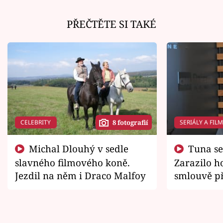
PŘEČTĚTE SI TAKÉ
CELEBRITY
SERIÁLY A FIL
8 fotografií
Michal Dlouhý v sedle
Tuna se chtěl vrátit domů.
slavného filmového koně.
Zarazilo ho
Jezdil na něm i Draco Malfoy
smlouvě př
zemřít