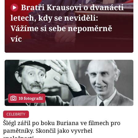
Horoskopy
Bratři Krausovi o dvanácti
Sledujte prima+
letech, kdy se neviděli:
Vážíme si sebe nepoměrně
Filmový festival Karlovy Vary
víc
Pořady
Mámy sobě
Přihlášení
10 fotografií
Sledujte nás
CELEBRITY
Šlégl zářil po boku Buriana ve filmech pro
pamětníky. Skončil jako vyvrhel