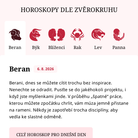
HOROSKOPY DLE ZVĚROKRUHU
Beran
Býk
Blíženci
Rak
Lev
Panna
V
Beran
6. 8. 2026
Berani, dnes se můžete cítit trochu bez inspirace.
Nenechte se odradit. Pusťte se do jakéhokoli projektu, i
když jste myšlenkami jinde. V průběhu „špatné“ práce,
kterou můžete zpočátku chrlit, vám múza jemně přistane
na rameni. Někdy je zapotřebí trocha disciplíny, aby
vedla ke slastné odměně.
CELÝ HOROSKOP PRO DNEŠNÍ DEN