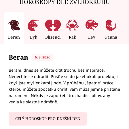
HOROSKOPY DLE ZVĚROKRUHU
Beran
Býk
Blíženci
Rak
Lev
Panna
V
Beran
6. 8. 2026
Berani, dnes se můžete cítit trochu bez inspirace.
Nenechte se odradit. Pusťte se do jakéhokoli projektu, i
když jste myšlenkami jinde. V průběhu „špatné“ práce,
kterou můžete zpočátku chrlit, vám múza jemně přistane
na rameni. Někdy je zapotřebí trocha disciplíny, aby
vedla ke slastné odměně.
CELÝ HOROSKOP PRO DNEŠNÍ DEN