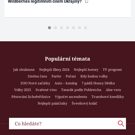
Wildberries legitimním cílem Ukrajiny?
Populární témata
Jak zhubnout
Nejlepší filmy 2024
Nejlepší horory
TV program
Změna času
Partie
Počasí
Kdy budou volby
ZOO Nové začátky
Auto – katalog
7 pádů Honzy Dědka
Volby 2025
Svařené víno
Tatarák podle Pohlreicha
Aloe vera
Pěstování lichořeřišnice
Výpočet ascendentu
Tvarohové knedlíky
Nejlepší palačinky
Švestkový koláč