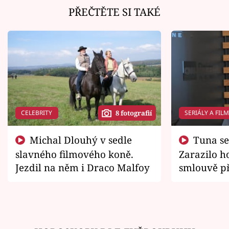
PŘEČTĚTE SI TAKÉ
CELEBRITY
SERIÁLY A FIL
8 fotografií
Michal Dlouhý v sedle
Tuna se chtěl vrátit domů.
slavného filmového koně.
Zarazilo ho
Jezdil na něm i Draco Malfoy
smlouvě př
zemřít