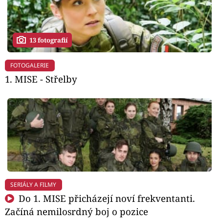
13 fotografií
FOTOGALERIE
1. MISE - Střelby
SERIÁLY A FILMY
Do 1. MISE přicházejí noví frekventanti.
Začíná nemilosrdný boj o pozice