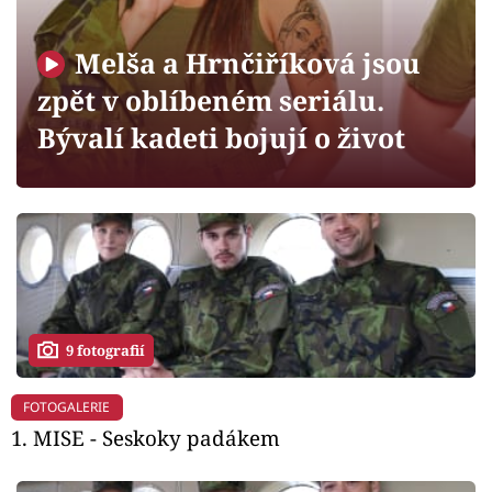
Horoskopy
Sledujte prima+
Melša a Hrnčiříková jsou
zpět v oblíbeném seriálu.
Filmový festival Karlovy Vary
Bývalí kadeti bojují o život
Pořady
Mámy sobě
Přihlášení
9 fotografií
Sledujte nás
FOTOGALERIE
1. MISE - Seskoky padákem