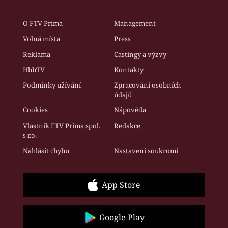
O FTV Prima
Management
Volná místa
Press
Reklama
Castingy a výzvy
HbbTV
Kontakty
Podmínky užívání
Zpracování osobních
údajů
Cookies
Nápověda
Vlastník FTV Prima spol.
Redakce
s r.o.
Nahlásit chybu
Nastavení soukromí
App Store
Google Play