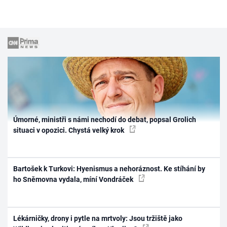
Úmorné, ministři s námi nechodí do debat, popsal Grolich
situaci v opozici. Chystá velký krok
Bartošek k Turkovi: Hyenismus a nehoráznost. Ke stíhání by
ho Sněmovna vydala, míní Vondráček
Lékárničky, drony i pytle na mrtvoly: Jsou tržiště jako