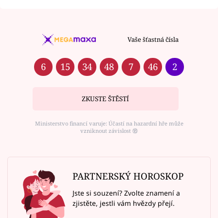
Vaše šťastná čísla
6
15
34
48
7
46
2
ZKUSTE ŠTĚSTÍ
Ministerstvo financí varuje: Účastí na hazardní hře může
vzniknout závislost ⑱
PARTNERSKÝ HOROSKOP
Jste si souzení? Zvolte znamení a
zjistěte, jestli vám hvězdy přejí.