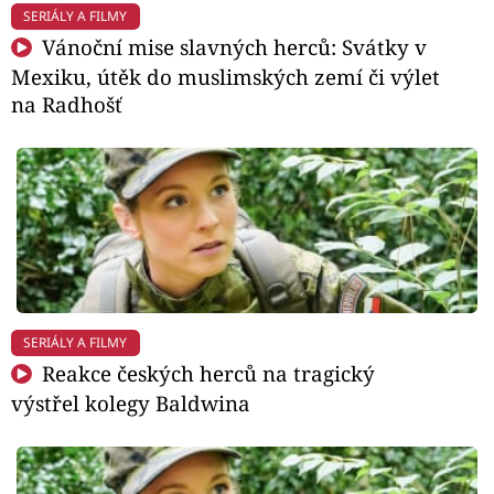
SERIÁLY A FILMY
Vánoční mise slavných herců: Svátky v
Mexiku, útěk do muslimských zemí či výlet
na Radhošť
SERIÁLY A FILMY
Reakce českých herců na tragický
výstřel kolegy Baldwina