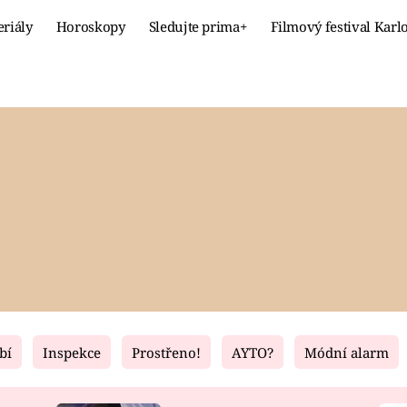
eriály
Horoskopy
Sledujte prima+
Filmový festival Karl
Celebrity
Recept
MÓDA A KRÁSA
HLAVNÍ JÍ
VZTAHY A SEX
SLADKÉ
PRIMA MAMINKA
ZDRAVÉ
bí
Inspekce
Prostřeno!
AYTO?
Módní alarm
Fresh
Living
RECEPTY
BYDLENÍ