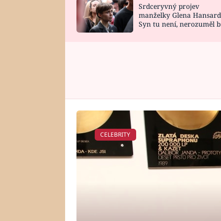
Srdceryvný projev
SNÁŘ
CELEBRITY
manželky Glena Hansard
Syn tu není, nerozuměl b
HOROSKOP NA
VAŘENÍ
tomu, vysvětlila
ROK 2023
CELEBRITY