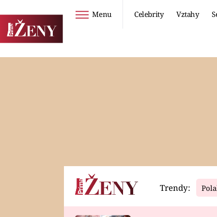
Menu
Celebrity
Vztahy
S
Seriály
Životní styl
ZOO
DIETY A HUBNUTÍ
PROSTŘENO!
CESTOVÁNÍ A
DOVOLENÁ
DUCH
ZDRAVÍ
Trendy:
Pola
Horoskopy
Video
ASTROČLÁNKY
SERIÁLY