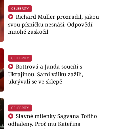
CELEBRITY
Richard Müller prozradil, jakou
svou písničku nesnáší. Odpovědí
mnohé zaskočil
CELEBRITY
Rottrová a Janda soucítí s
Ukrajinou. Sami válku zažili,
ukrývali se ve sklepě
CELEBRITY
Slavné milenky Sagvana Tofiho
odhaleny. Proč mu Kateřina