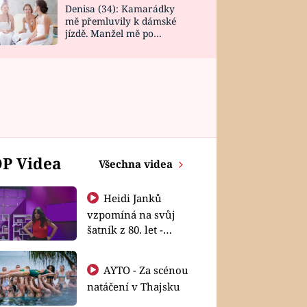
Denisa (34): Kamarádky
mě přemluvily k dámské
jízdě. Manžel mě po
návratu zaskočil
P Videa
Všechna videa
Heidi Janků
vzpomíná na svůj
šatník z 80. let -
Shopaholičky
AYTO - Za scénou
natáčení v Thajsku