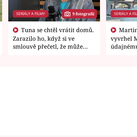
SERIÁLY A FILMY
SERIÁLY A FI
9 fotografií
Tuna se chtěl vrátit domů.
Martin Písařík jako
Zarazilo ho, když si ve
vyvrhel 
smlouvě přečetl, že může
údajnému
zemřít
je v nemil