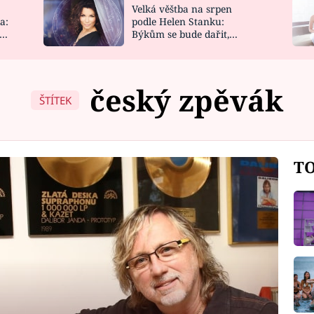
Velká věštba na srpen
NOVINKY
ZAHRADA
a:
podle Helen Stanku:
y
Býkům se bude dařit,
VIDEORECEPTY
DESIGN
Vodnáře čeká jízda
český zpěvák
ŠTÍTEK
TO