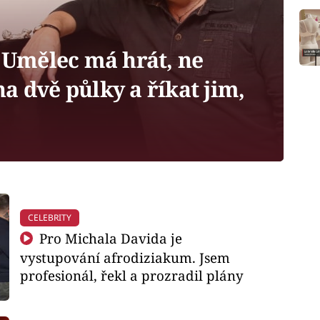
 Umělec má hrát, ne
a dvě půlky a říkat jim,
CELEBRITY
Pro Michala Davida je
vystupování afrodiziakum. Jsem
profesionál, řekl a prozradil plány