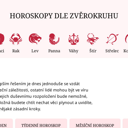
HOROSKOPY DLE ZVĚROKRUHU
nci
Rak
Lev
Panna
Váhy
Štír
Střelec
K
epším řešením je dnes jednoduše se vzdát
ční záležitosti, ostatní lidé mohou být ve víru
b jejich duševnímu rozpoložení bude nemožné,
ožná budete chtít nechat věci plynout a uvidíte,
nějaké zásadní kroky.
DEN
TÝDENNÍ HOROSKOP
MĚSÍČNÍ HOROSKOP