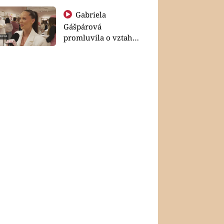
Gabriela
Gášpárová
promluvila o vztahu
a zakládání rodiny