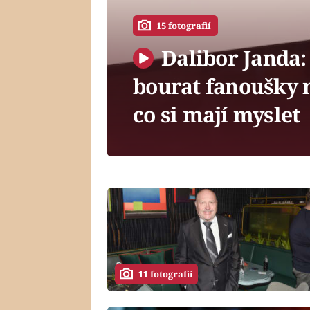
15 fotografií
Dalibor Janda:
bourat fanoušky n
co si mají myslet
11 fotografií