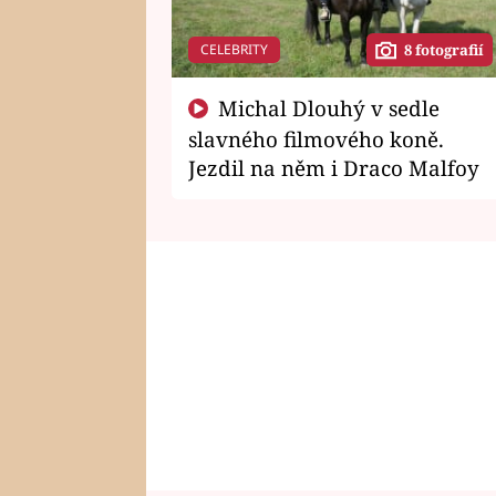
CELEBRITY
8 fotografií
Michal Dlouhý v sedle
slavného filmového koně.
Jezdil na něm i Draco Malfoy