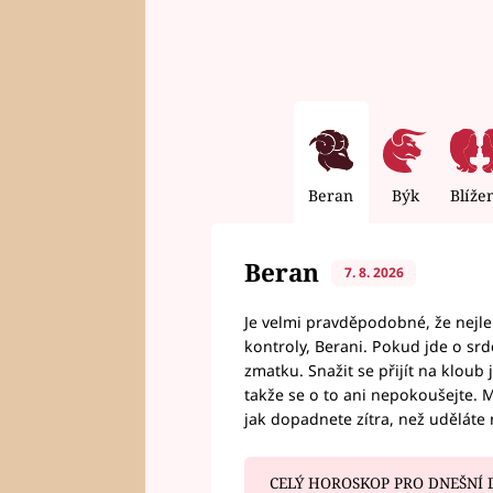
Beran
Býk
Blíže
Beran
7. 8. 2026
Je velmi pravděpodobné, že nejl
kontroly, Berani. Pokud jde o srde
zmatku. Snažit se přijít na klou
takže se o to ani nepokoušejte. M
jak dopadnete zítra, než uděláte 
CELÝ HOROSKOP PRO DNEŠNÍ 