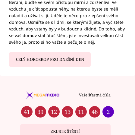
Berani, buďte ve svém přístupu mírní a zdrženliví. Ve
vzduchu je cítit spousta něhy, na kterou byste se měli
naladit a užívat si ji. Udělejte něco pro zlepšení svého
domova. Usmiřte se s lidmi, se kterými žijete, a vyčistěte
vzduch, aby vztahy byly v budoucnu klidné. Do toho, aby
se váš domov stal útočištěm, jste investovali velkou část
svého já, proto si ho važte a pečujte o něj.
CELÝ HOROSKOP PRO DNEŠNÍ DEN
Vaše šťastná čísla
41
39
12
13
11
46
2
ZKUSTE ŠTĚSTÍ