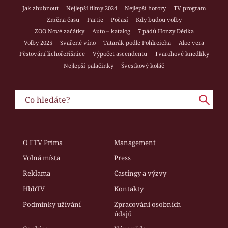
Jak zhubnout
Nejlepší filmy 2024
Nejlepší horory
TV program
Změna času
Partie
Počasí
Kdy budou volby
ZOO Nové začátky
Auto – katalog
7 pádů Honzy Dědka
Volby 2025
Svařené víno
Tatarák podle Pohlreicha
Aloe vera
Pěstování lichořeřišnice
Výpočet ascendentu
Tvarohové knedlíky
Nejlepší palačinky
Švestkový koláč
O FTV Prima
Management
Volná místa
Press
Reklama
Castingy a výzvy
HbbTV
Kontakty
Podmínky užívání
Zpracování osobních
údajů