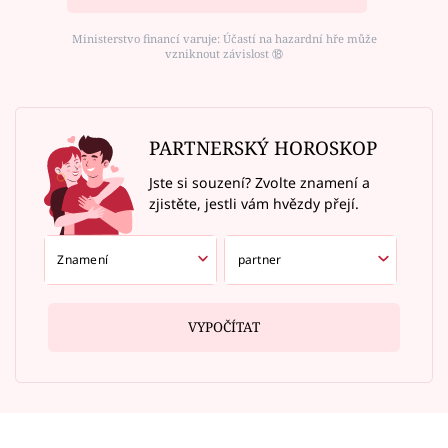
Ministerstvo financí varuje: Účastí na hazardní hře může
vzniknout závislost ⑱
PARTNERSKÝ HOROSKOP
Jste si souzení? Zvolte znamení a
zjistěte, jestli vám hvězdy přejí.
VYPOČÍTAT