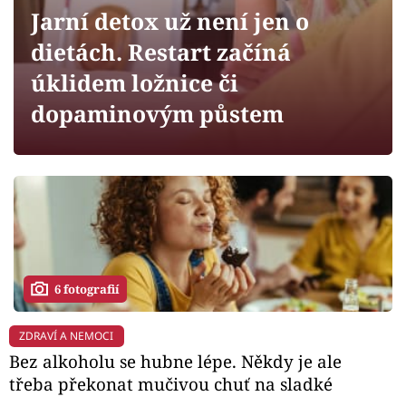
Horoskopy
Jarní detox už není jen o
Sledujte prima+
dietách. Restart začíná
úklidem ložnice či
Filmový festival Karlovy Vary
dopaminovým půstem
Pořady
Mámy sobě
Přihlášení
6 fotografií
Sledujte nás
ZDRAVÍ A NEMOCI
Bez alkoholu se hubne lépe. Někdy je ale
třeba překonat mučivou chuť na sladké