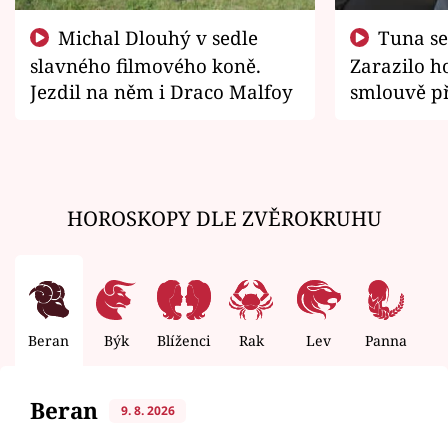
Michal Dlouhý v sedle
Tuna se chtěl vrátit domů.
slavného filmového koně.
Zarazilo ho
Jezdil na něm i Draco Malfoy
smlouvě př
zemřít
HOROSKOPY DLE ZVĚROKRUHU
Beran
Býk
Blíženci
Rak
Lev
Panna
V
Beran
9. 8. 2026