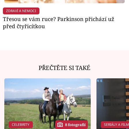
ZDRAVÍ A NEMOCI
Třesou se vám ruce? Parkinson přichází už
před čtyřicítkou
PŘEČTĚTE SI TAKÉ
CELEBRITY
SERIÁLY A FIL
8 fotografií