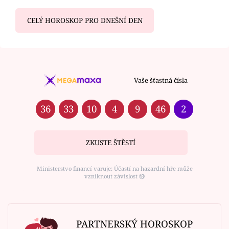
CELÝ HOROSKOP PRO DNEŠNÍ DEN
Vaše šťastná čísla
36
33
10
4
9
46
2
ZKUSTE ŠTĚSTÍ
Ministerstvo financí varuje: Účastí na hazardní hře může
vzniknout závislost ⑱
PARTNERSKÝ HOROSKOP