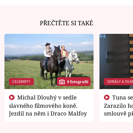
PŘEČTĚTE SI TAKÉ
CELEBRITY
SERIÁLY A FIL
8 fotografií
Michal Dlouhý v sedle
Tuna se chtěl vrátit domů.
slavného filmového koně.
Zarazilo ho
Jezdil na něm i Draco Malfoy
smlouvě př
zemřít