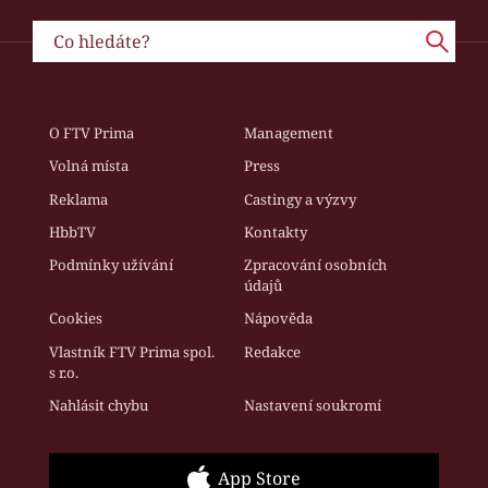
O FTV Prima
Management
Volná místa
Press
Reklama
Castingy a výzvy
HbbTV
Kontakty
Podmínky užívání
Zpracování osobních
údajů
Cookies
Nápověda
Vlastník FTV Prima spol.
Redakce
s r.o.
Nahlásit chybu
Nastavení soukromí
App Store