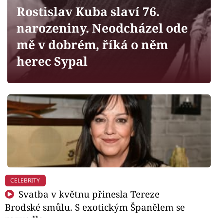
Horoskopy
Rostislav Kuba slaví 76.
Sledujte prima+
narozeniny. Neodcházel ode
mě v dobrém, říká o něm
Filmový festival Karlovy Vary
herec Sypal
Pořady
Mámy sobě
Přihlášení
Sledujte nás
CELEBRITY
Svatba v květnu přinesla Tereze
Brodské smůlu. S exotickým Španělem se