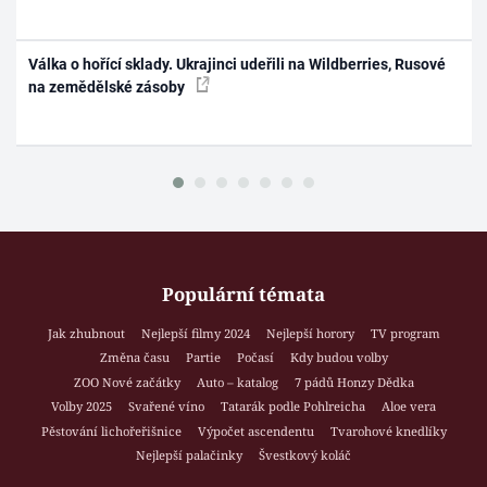
Válka o hořící sklady. Ukrajinci udeřili na Wildberries, Rusové
na zemědělské zásoby
Populární témata
Jak zhubnout
Nejlepší filmy 2024
Nejlepší horory
TV program
Změna času
Partie
Počasí
Kdy budou volby
ZOO Nové začátky
Auto – katalog
7 pádů Honzy Dědka
Volby 2025
Svařené víno
Tatarák podle Pohlreicha
Aloe vera
Pěstování lichořeřišnice
Výpočet ascendentu
Tvarohové knedlíky
Nejlepší palačinky
Švestkový koláč