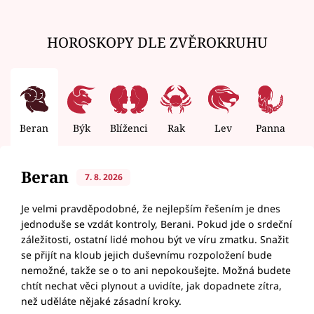
HOROSKOPY DLE ZVĚROKRUHU
Beran
Býk
Blíženci
Rak
Lev
Panna
V
Beran
7. 8. 2026
Je velmi pravděpodobné, že nejlepším řešením je dnes
jednoduše se vzdát kontroly, Berani. Pokud jde o srdeční
záležitosti, ostatní lidé mohou být ve víru zmatku. Snažit
se přijít na kloub jejich duševnímu rozpoložení bude
nemožné, takže se o to ani nepokoušejte. Možná budete
chtít nechat věci plynout a uvidíte, jak dopadnete zítra,
než uděláte nějaké zásadní kroky.