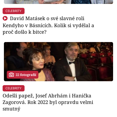
CELEBRITY
David Matásek o své slavné roli
Kendyho v Básnících. Kolik si vydělal a
proč došlo k bitce?
22 fotografií
CELEBRITY
Odešli papež, Josef Abrhám i Hanička
Zagorová. Rok 2022 byl opravdu velmi
smutný