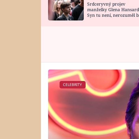
Srdceryvný projev
SNÁŘ
CELEBRITY
manželky Glena Hansard
Syn tu není, nerozuměl b
HOROSKOP NA
VAŘENÍ
tomu, vysvětlila
ROK 2023
CELEBRITY