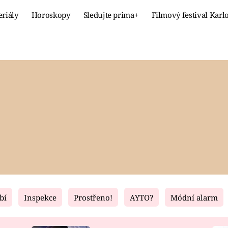
eriály
Horoskopy
Sledujte prima+
Filmový festival Karl
Celebrity
Recept
MÓDA A KRÁSA
HLAVNÍ JÍ
VZTAHY A SEX
SLADKÉ
PRIMA MAMINKA
ZDRAVÉ
bí
Inspekce
Prostřeno!
AYTO?
Módní alarm
Fresh
Living
RECEPTY
BYDLENÍ