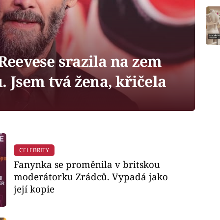
eevese srazila na zem
 Jsem tvá žena, křičela
CELEBRITY
Fanynka se proměnila v britskou
moderátorku Zrádců. Vypadá jako
její kopie