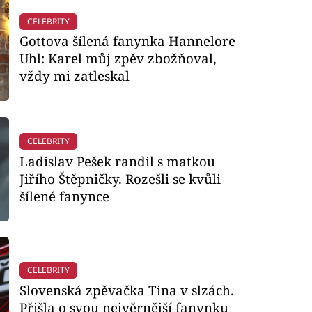
CELEBRITY
Gottova šílená fanynka Hannelore
Uhl: Karel můj zpěv zbožňoval,
vždy mi zatleskal
CELEBRITY
Ladislav Pešek randil s matkou
Jiřího Štěpničky. Rozešli se kvůli
šílené fanynce
CELEBRITY
Slovenská zpěvačka Tina v slzách.
Přišla o svou nejvěrnější fanynku