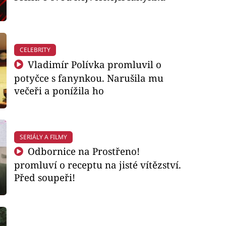
CELEBRITY
Vladimír Polívka promluvil o
potyčce s fanynkou. Narušila mu
večeři a ponížila ho
SERIÁLY A FILMY
Odbornice na Prostřeno!
promluví o receptu na jisté vítězství.
Před soupeři!