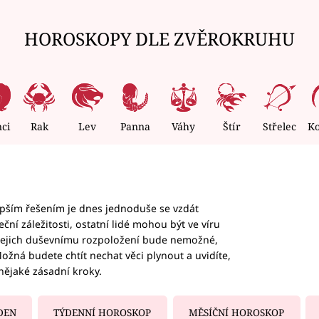
HOROSKOPY DLE ZVĚROKRUHU
nci
Rak
Lev
Panna
Váhy
Štír
Střelec
K
epším řešením je dnes jednoduše se vzdát
ční záležitosti, ostatní lidé mohou být ve víru
b jejich duševnímu rozpoložení bude nemožné,
ožná budete chtít nechat věci plynout a uvidíte,
nějaké zásadní kroky.
DEN
TÝDENNÍ HOROSKOP
MĚSÍČNÍ HOROSKOP