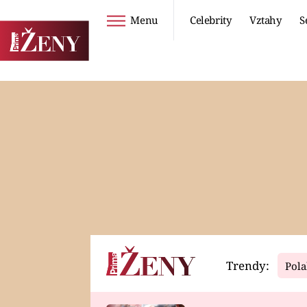
Menu
Celebrity
Vztahy
S
Seriály
Životní styl
ZOO
DIETY A HUBNUTÍ
PROSTŘENO!
CESTOVÁNÍ A
DOVOLENÁ
DUCH
ZDRAVÍ
Trendy:
Pola
Horoskopy
Video
ASTROČLÁNKY
SERIÁLY