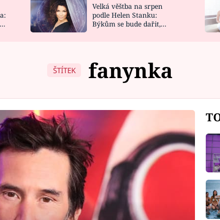
Velká věštba na srpen
NOVINKY
ZAHRADA
a:
podle Helen Stanku:
y
Býkům se bude dařit,
VIDEORECEPTY
DESIGN
Vodnáře čeká jízda
fanynka
ŠTÍTEK
TO