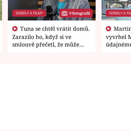
SERIÁLY A FILMY
SERIÁLY A FI
9 fotografií
Tuna se chtěl vrátit domů.
Martin Písařík jako
Zarazilo ho, když si ve
vyvrhel 
smlouvě přečetl, že může
údajnému
zemřít
je v nemil