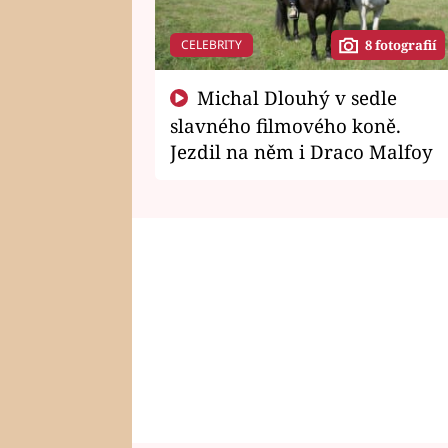
CELEBRITY
8 fotografií
Michal Dlouhý v sedle
slavného filmového koně.
Jezdil na něm i Draco Malfoy