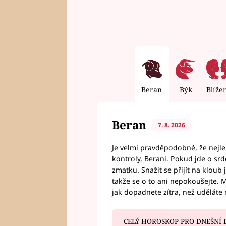
Beran
Býk
Blíže
Beran
7. 8. 2026
Je velmi pravděpodobné, že nejl
kontroly, Berani. Pokud jde o srde
zmatku. Snažit se přijít na klou
takže se o to ani nepokoušejte. M
jak dopadnete zítra, než uděláte 
CELÝ HOROSKOP PRO DNEŠNÍ 