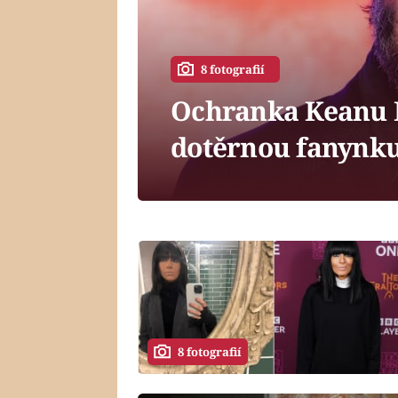
8 fotografií
Ochranka Keanu R
dotěrnou fanynku.
8 fotografií