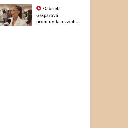
Gabriela
Gášpárová
promluvila o vztahu
a zakládání rodiny