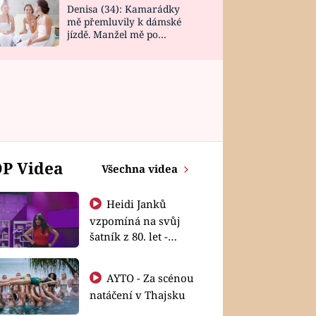
Denisa (34): Kamarádky
mě přemluvily k dámské
jízdě. Manžel mě po
návratu zaskočil
P Videa
Všechna videa
Heidi Janků
vzpomíná na svůj
šatník z 80. let -
Shopaholičky
AYTO - Za scénou
natáčení v Thajsku