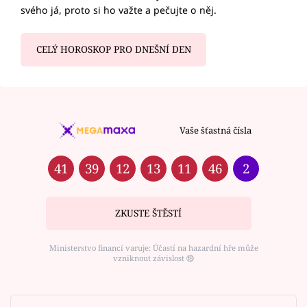
svého já, proto si ho važte a pečujte o něj.
CELÝ HOROSKOP PRO DNEŠNÍ DEN
Vaše šťastná čísla
41
39
12
13
11
46
2
ZKUSTE ŠTĚSTÍ
Ministerstvo financí varuje: Účastí na hazardní hře může
vzniknout závislost ⑱