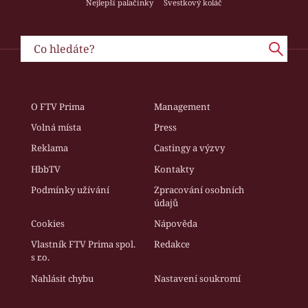
Nejlepší palačinky
Švestkový koláč
O FTV Prima
Management
Volná místa
Press
Reklama
Castingy a výzvy
HbbTV
Kontakty
Podmínky užívání
Zpracování osobních
údajů
Cookies
Nápověda
Vlastník FTV Prima spol.
Redakce
s r.o.
Nahlásit chybu
Nastavení soukromí