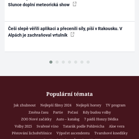
Slunce doplní meteorická show
Češi slepě věřili aplikaci a přecenili síly, píší v Rakousku. V
Alpách je zachraňoval vrtulník
Populární témata
Jak zhubnout
Nejlepší filmy 2024
Nejlepší horory
TV program
Změna času
Partie
Počasí
Kdy budou volby
ZOO Nové začátky
Auto – katalog
7 pádů Honzy Dědka
Volby 2025
Svařené víno
Tatarák podle Pohlreicha
Aloe vera
Pěstování lichořeřišnice
Výpočet ascendentu
Tvarohové knedlíky