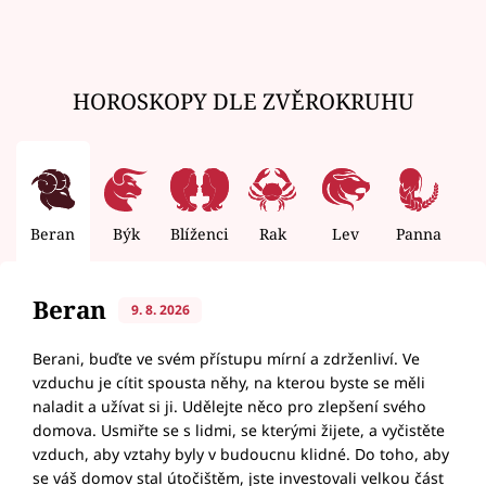
HOROSKOPY DLE ZVĚROKRUHU
Beran
Býk
Blíženci
Rak
Lev
Panna
V
Beran
9. 8. 2026
Berani, buďte ve svém přístupu mírní a zdrženliví. Ve
vzduchu je cítit spousta něhy, na kterou byste se měli
naladit a užívat si ji. Udělejte něco pro zlepšení svého
domova. Usmiřte se s lidmi, se kterými žijete, a vyčistěte
vzduch, aby vztahy byly v budoucnu klidné. Do toho, aby
se váš domov stal útočištěm, jste investovali velkou část