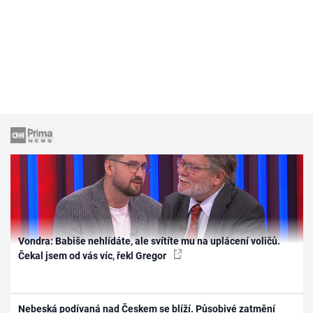
Vondra: Babiše nehlídáte, ale svítíte mu na uplácení voličů.
Čekal jsem od vás víc, řekl Gregor
Nebeská podívaná nad Českem se blíží. Působivé zatmění