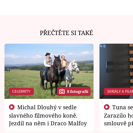
PŘEČTĚTE SI TAKÉ
CELEBRITY
SERIÁLY A FIL
8 fotografií
Michal Dlouhý v sedle
Tuna se chtěl vrátit domů.
slavného filmového koně.
Zarazilo ho
Jezdil na něm i Draco Malfoy
smlouvě př
zemřít