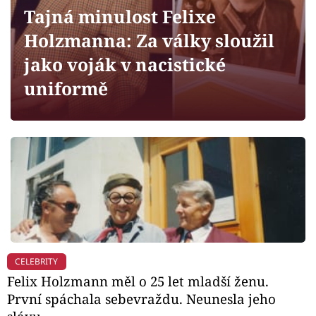
Horoskopy
Tajná minulost Felixe
Sledujte prima+
Holzmanna: Za války sloužil
jako voják v nacistické
Filmový festival Karlovy Vary
uniformě
Pořady
Mámy sobě
Přihlášení
Sledujte nás
CELEBRITY
Felix Holzmann měl o 25 let mladší ženu.
První spáchala sebevraždu. Neunesla jeho