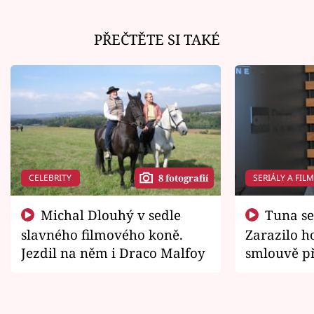
PŘEČTĚTE SI TAKÉ
CELEBRITY
SERIÁLY A FIL
8 fotografií
Michal Dlouhý v sedle
Tuna se chtěl vrátit domů.
slavného filmového koně.
Zarazilo ho
Jezdil na něm i Draco Malfoy
smlouvě př
zemřít