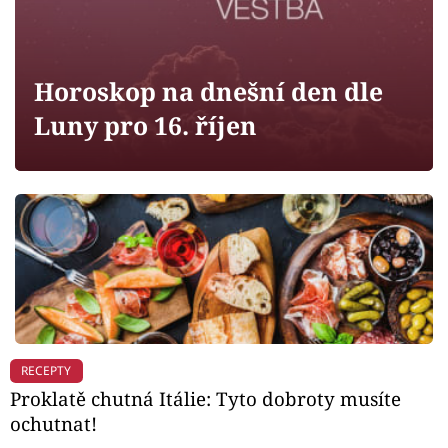
Horoskopy
Sledujte prima+
Horoskop na dnešní den dle
Filmový festival Karlovy Vary
Luny pro 16. říjen
Pořady
Mámy sobě
Přihlášení
Sledujte nás
RECEPTY
Proklatě chutná Itálie: Tyto dobroty musíte
ochutnat!