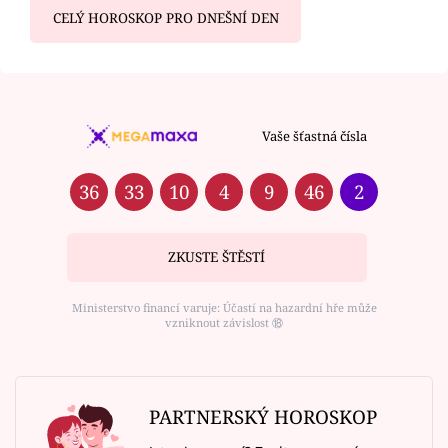
CELÝ HOROSKOP PRO DNEŠNÍ DEN
Vaše šťastná čísla
36
33
10
4
9
46
2
ZKUSTE ŠTĚSTÍ
Ministerstvo financí varuje: Účastí na hazardní hře může
vzniknout závislost ⑱
PARTNERSKÝ HOROSKOP