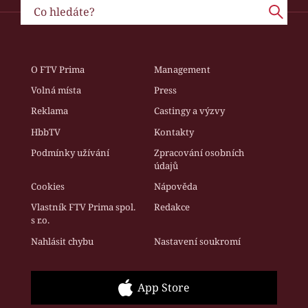
O FTV Prima
Management
Volná místa
Press
Reklama
Castingy a výzvy
HbbTV
Kontakty
Podmínky užívání
Zpracování osobních
údajů
Cookies
Nápověda
Vlastník FTV Prima spol.
Redakce
s r.o.
Nahlásit chybu
Nastavení soukromí
App Store