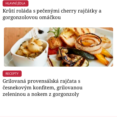
HLAVNÍ JÍDLA
Krůtí roláda s pečenými cherry rajčátky a
gorgonzolovou omáčkou
RECEPTY
Grilovaná provensálská rajčata s
česnekovým konfitem, grilovanou
zeleninou a nokem z gorgonzoly