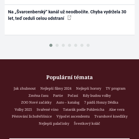
Na „Švarcenberský“ kanál už neodbočíte. Chyba vydržela 30
let, teď ceduli celou odstraní
Populární témata
Jak zhubnout
Nejlepší filmy 2024
Nejlepší horory
TV program
Změna času
Partie
Počasí
Kdy budou volby
ZOO Nové začátky
Auto – katalog
7 pádů Honzy Dědka
Volby 2025
Svařené víno
Tatarák podle Pohlreicha
Aloe vera
Pěstování lichořeřišnice
Výpočet ascendentu
Tvarohové knedlíky
Nejlepší palačinky
Švestkový koláč