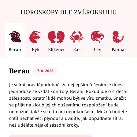
HOROSKOPY DLE ZVĚROKRUHU
Beran
Býk
Blíženci
Rak
Lev
Panna
V
Beran
7. 8. 2026
Je velmi pravděpodobné, že nejlepším řešením je dnes
jednoduše se vzdát kontroly, Berani. Pokud jde o srdeční
záležitosti, ostatní lidé mohou být ve víru zmatku. Snažit
se přijít na kloub jejich duševnímu rozpoložení bude
nemožné, takže se o to ani nepokoušejte. Možná budete
chtít nechat věci plynout a uvidíte, jak dopadnete zítra,
než uděláte nějaké zásadní kroky.