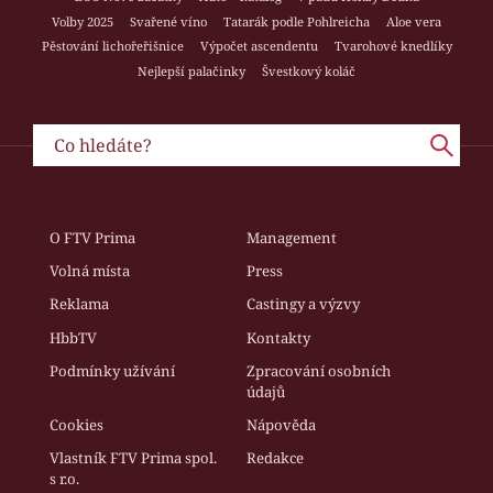
Volby 2025
Svařené víno
Tatarák podle Pohlreicha
Aloe vera
Pěstování lichořeřišnice
Výpočet ascendentu
Tvarohové knedlíky
Nejlepší palačinky
Švestkový koláč
O FTV Prima
Management
Volná místa
Press
Reklama
Castingy a výzvy
HbbTV
Kontakty
Podmínky užívání
Zpracování osobních
údajů
Cookies
Nápověda
Vlastník FTV Prima spol.
Redakce
s r.o.