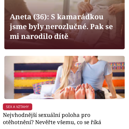
Horoskopy
Sledujte prima+
Aneta (36): S kamarádkou
jsme byly nerozlučné. Pak se
Filmový festival Karlovy Vary
mi narodilo dítě
Pořady
Mámy sobě
Přihlášení
Sledujte nás
SEX A VZTAHY
Nejvhodnější sexuální poloha pro
otěhotnění? Nevěřte všemu, co se říká