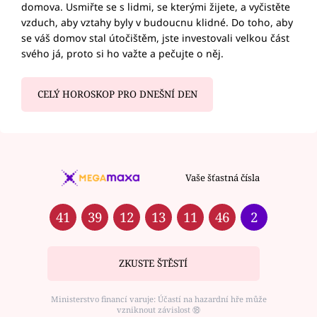
domova. Usmiřte se s lidmi, se kterými žijete, a vyčistěte
vzduch, aby vztahy byly v budoucnu klidné. Do toho, aby
se váš domov stal útočištěm, jste investovali velkou část
svého já, proto si ho važte a pečujte o něj.
CELÝ HOROSKOP PRO DNEŠNÍ DEN
Vaše šťastná čísla
41
39
12
13
11
46
2
ZKUSTE ŠTĚSTÍ
Ministerstvo financí varuje: Účastí na hazardní hře může
vzniknout závislost ⑱