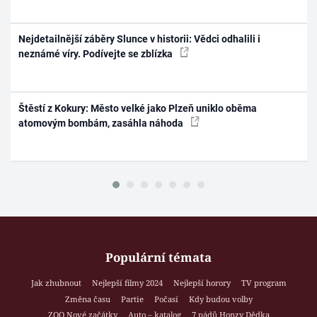
Nejdetailnější záběry Slunce v historii: Vědci odhalili i
neznámé víry. Podívejte se zblízka
Štěstí z Kokury: Město velké jako Plzeň uniklo oběma
atomovým bombám, zasáhla náhoda
Populární témata
Jak zhubnout
Nejlepší filmy 2024
Nejlepší horory
TV program
Změna času
Partie
Počasí
Kdy budou volby
ZOO Nové začátky
Auto – katalog
7 pádů Honzy Dědka