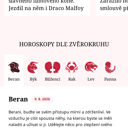
slavného filmového koně.
Zarazilo ho
Jezdil na něm i Draco Malfoy
smlouvě př
zemřít
HOROSKOPY DLE ZVĚROKRUHU
Beran
Býk
Blíženci
Rak
Lev
Panna
V
Beran
9. 8. 2026
Berani, buďte ve svém přístupu mírní a zdrženliví. Ve
vzduchu je cítit spousta něhy, na kterou byste se měli
naladit a užívat si ji. Udělejte něco pro zlepšení svého