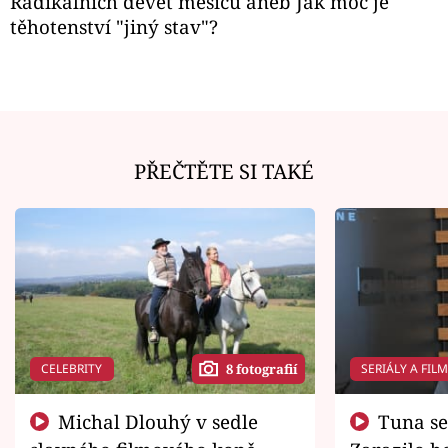
Radikálních devět měsíců aneb Jak moc je
těhotenství "jiný stav"?
PŘEČTĚTE SI TAKÉ
CELEBRITY
SERIÁLY A FIL
8 fotografií
Michal Dlouhý v sedle
Tuna se chtěl vrátit domů.