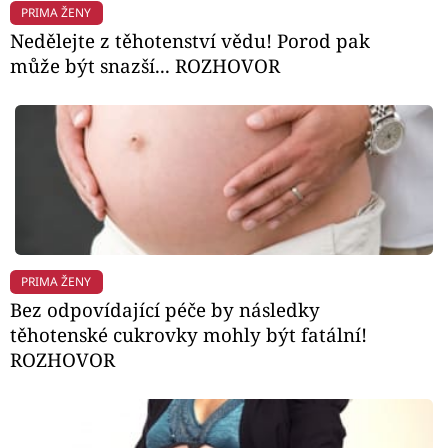
PRIMA ŽENY
Nedělejte z těhotenství vědu! Porod pak
může být snazší... ROZHOVOR
PRIMA ŽENY
Bez odpovídající péče by následky
těhotenské cukrovky mohly být fatální!
ROZHOVOR