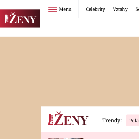
Menu
Celebrity
Vztahy
S
Seriály
Životní styl
ZOO
DIETY A HUBNUTÍ
PROSTŘENO!
CESTOVÁNÍ A
DOVOLENÁ
DUCH
ZDRAVÍ
Trendy:
Pola
Horoskopy
Video
ASTROČLÁNKY
SERIÁLY