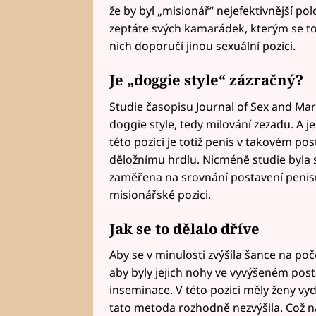
že by byl „misionář“ nejefektivnější po
zeptáte svých kamarádek, kterým se to
nich doporučí jinou sexuální pozici.
Je „doggie style“ zázračný?
Studie časopisu Journal of Sex and Mari
doggie style, tedy milování zezadu. A je
této pozici je totiž penis v takovém po
děložnímu hrdlu. Nicméně studie byla
zaměřena na srovnání postavení penisu 
misionářské pozici.
Jak se to dělalo dříve
Aby se v minulosti zvýšila šance na poč
aby byly jejich nohy ve vyvýšeném post
inseminace. V této pozici měly ženy vy
tato metoda rozhodně nezvýšila. Což na