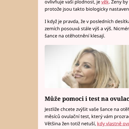
ovlivňuje vaši plodnost, je
věk
. Ženy by
protože jsou takto biologicky nastaven
I když je pravda, že v posledních desítk
zemích posouvá stále výš a výš. Nicméně
šance na otěhotnění klesají.
Může pomoci i test na ovulac
Jestliže chcete zvýšit vaše šance na ot
měsíců ovulační test, který vám prozrad
Většina žen totiž netuší,
kdy vlastně ovu