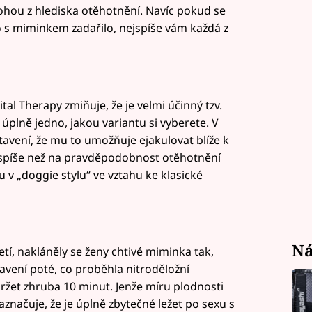
lohou z hlediska otěhotnění. Navíc pokud se
 s miminkem zadařilo, nejspíše vám každá z
tal Therapy zmiňuje, že je velmi účinný tzv.
 úplně jedno, jakou variantu si vyberete. V
stavení, že mu to umožňuje ejakulovat blíže k
 spíše než na pravděpodobnost otěhotnění
v „doggie stylu“ ve vztahu ke klasické
Ná
etí, nakláněly se ženy chtivé miminka tak,
avení poté, co proběhla nitroděložní
držet zhruba 10 minut. Jenže míru plodnosti
značuje, že je úplně zbytečné ležet po sexu s