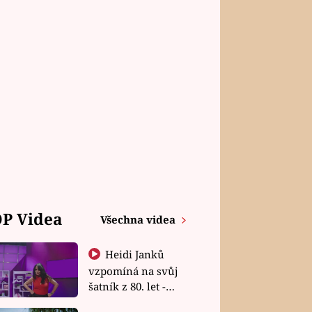
P Videa
Všechna videa
Heidi Janků
vzpomíná na svůj
šatník z 80. let -
Shopaholičky