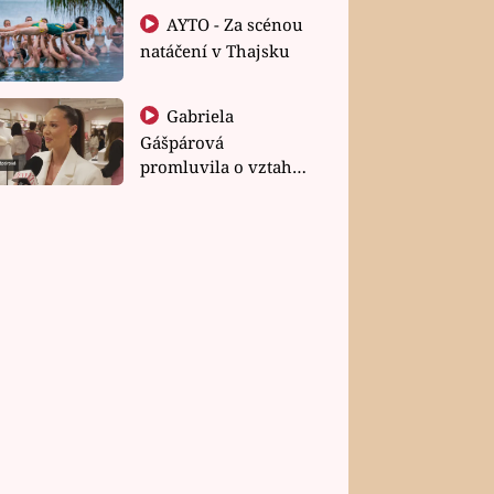
AYTO - Za scénou
natáčení v Thajsku
Gabriela
Gášpárová
promluvila o vztahu
a zakládání rodiny