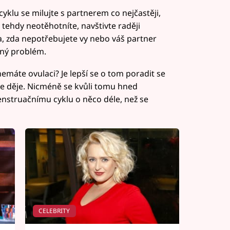
lu se milujte s partnerem co nejčastěji,
tehdy neotěhotníte, navštivte raději
la, zda nepotřebujete vy nebo váš partner
dný problém.
 nemáte ovulaci? Je lepší se o tom poradit se
se děje. Nicméně se kvůli tomu hned
nstruačnímu cyklu o něco déle, než se
CELEBRITY