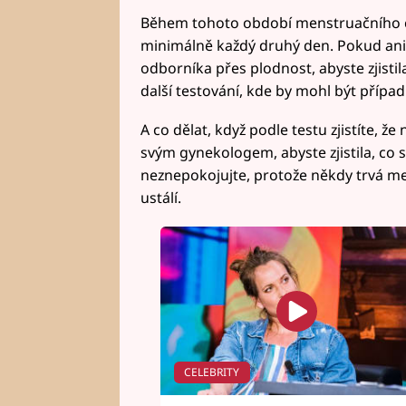
Během tohoto období menstruačního cyk
minimálně každý druhý den. Pokud ani 
odborníka přes plodnost, abyste zjisti
další testování, kde by mohl být přípa
A co dělat, když podle testu zjistíte, že
svým gynekologem, abyste zjistila, co 
neznepokojujte, protože někdy trvá me
ustálí.
CELEBRITY