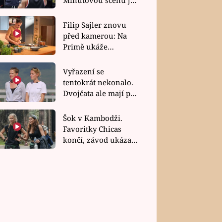
bez dubla
Filip Sajler znovu
před kamerou: Na
Primě ukáže
poctivou kuchyni i
rychlé recepty
Vyřazení se
tentokrát nekonalo.
Dvojčata ale mají po
uzavření třetí etapy
závodu nůž na krku
Šok v Kambodži.
Favoritky Chicas
končí, závod ukázal
svou nejtvrdší tvář