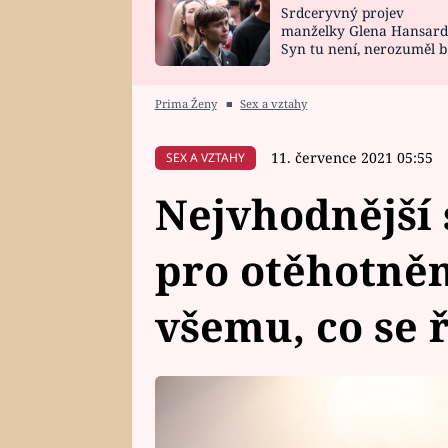
Srdceryvný projev
SNÁŘ
CELEBRITY
manželky Glena Hansard
Syn tu není, nerozuměl b
HOROSKOP NA
VAŘENÍ
tomu, vysvětlila
ROK 2023
Prima Ženy
■
Sex a vztahy
11. července 2021 05:55
SEX A VZTAHY
Nejvhodnější 
pro otěhotněn
všemu, co se 