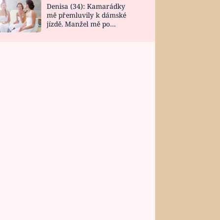
Denisa (34): Kamarádky
mě přemluvily k dámské
jízdě. Manžel mě po
návratu zaskočil