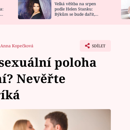
Velká věštba na srpen
NOVINKY
ZAHRADA
a:
podle Helen Stanku:
y
Býkům se bude dařit,
VIDEORECEPTY
DESIGN
Vodnáře čeká jízda
Anna Kopečková
SDÍLET
sexuální poloha
í? Nevěřte
říká