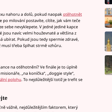
exu nahoru a dolů, pokud naopak
otěhotnět
se po milování postavíte, cítíte, jak vám teče
e sebe nevyklepete. V jedné jediné kapce
ré jsou navíc velmi houževnaté a většina z
 ubírat. Pokud jsou tedy spermie zdravé,
yž musí třeba šplhat strmě vzhůru.
 šance na otěhotnění? Ve finále je to úplně
 misionáře, „na koníčka“, „doggie style“,
ální polohu
. To nejdůležitější totiž je trefit se
jte
ně vážně, nejdůležitějším faktorem, který