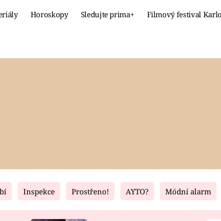
eriály
Horoskopy
Sledujte prima+
Filmový festival Karl
Celebrity
Recept
MÓDA A KRÁSA
HLAVNÍ JÍ
VZTAHY A SEX
SLADKÉ
PRIMA MAMINKA
ZDRAVÉ
bí
Inspekce
Prostřeno!
AYTO?
Módní alarm
Fresh
Living
RECEPTY
BYDLENÍ