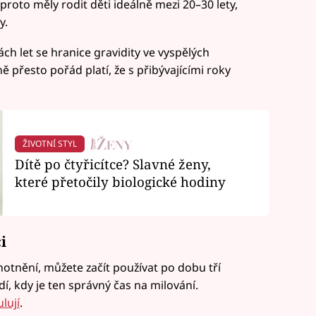
 proto měly rodit děti ideálně mezi 20–30 lety,
y.
ách let se hranice gravidity ve vyspělých
 přesto pořád platí, že s přibývajícími roky
ŽIVOTNÍ STYL
Dítě po čtyřicítce? Slavné ženy,
které přetočily biologické hodiny
i
ěhotnění, můžete začít používat po dobu tří
í, kdy je ten správný čas na milování.
lují
.