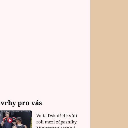
vrhy pro vás
Vojta Dyk dřel kvůli
roli mezi zápasníky.
Minutovou scénu jel