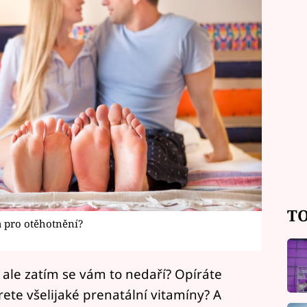
TO
a pro otěhotnění?
 ale zatím se vám to nedaří? Opíráte
rete všelijaké prenatální vitamíny? A