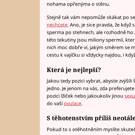
nohama opřenýma o stěnu.
Stejně tak vám nepomůže skákat po s
nechcete
. Ano, je sice pravda, že když 
sperma po stehnech, ale rozhodně ho z
této tekutiny jsou miliony spermií, kte
nich moc dobře ví, jakým směrem se má
cestu k vajíčku si vždycky najdou, i kd
Která je nejlepší?
Jakou tedy pozici vybrat, abyste zvýšili
jedno. Je jenom na vás, zda preferujete
pozici lžiček nebo jakoukoliv jinou
sexu
do vaší
ovulace
.
S těhotenstvím příliš neotále
Pokud to s otěhotněním myslíte skuteč