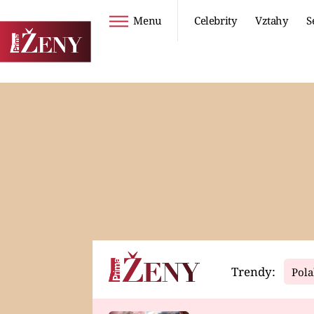
Menu
Celebrity
Vztahy
S
Seriály
Životní styl
ZOO
DIETY A HUBNUTÍ
PROSTŘENO!
CESTOVÁNÍ A
DOVOLENÁ
DUCH
ZDRAVÍ
Trendy:
Pola
Horoskopy
Video
ASTROČLÁNKY
SERIÁLY