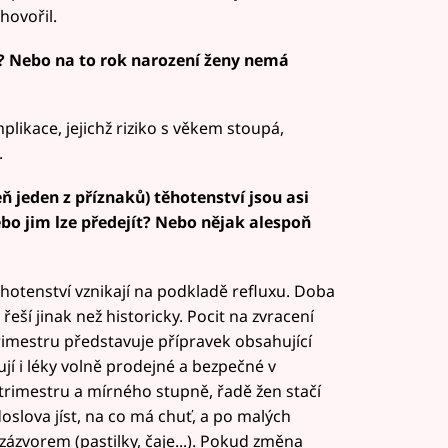
 hovořil.
? Nebo na to rok narození ženy nemá
likace, jejichž riziko s věkem stoupá,
.
ň jeden z příznaků) těhotenství jsou asi
ebo jim lze předejít? Nebo nějak alespoň
těhotenství vznikají na podkladě refluxu. Doba
 řeší jinak než historicky. Pocit na zvracení
 trimestru představuje přípravek obsahující
jí i léky volně prodejné a bezpečné v
 trimestru a mírného stupně, řadě žen stačí
slova jíst, na co má chuť, a po malých
ázvorem (pastilky, čaje...). Pokud změna