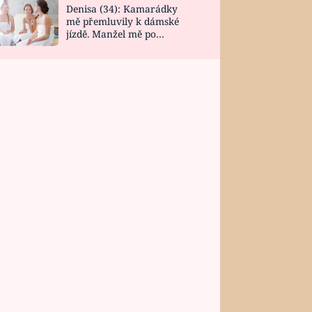
Denisa (34): Kamarádky
mě přemluvily k dámské
jízdě. Manžel mě po
návratu zaskočil