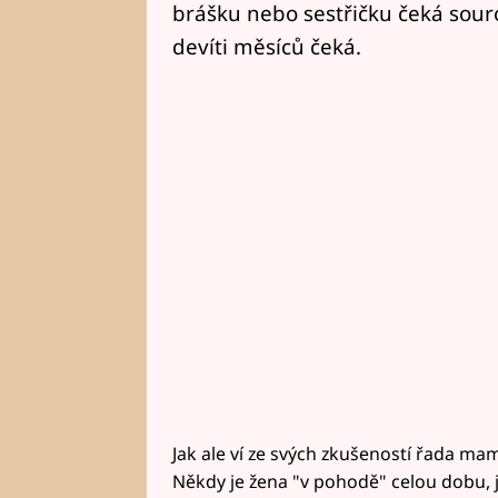
brášku nebo sestřičku čeká souro
devíti měsíců čeká.
Jak ale ví ze svých zkušeností řada mam
Někdy je žena "v pohodě" celou dobu, ji