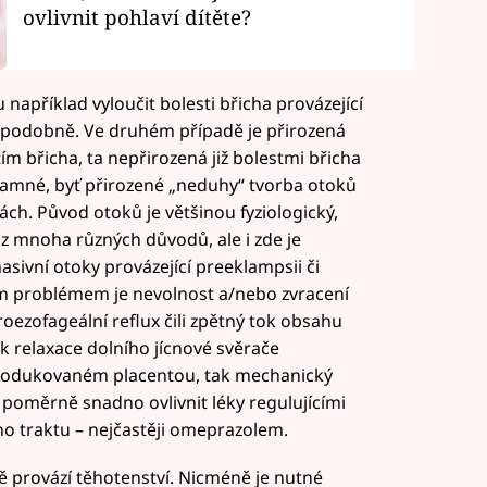
ovlivnit pohlaví dítěte?
 například vyloučit bolesti břicha provázející
 podobně. Ve druhém případě je přirozená
ím břicha, ta nepřirozená již bolestmi břicha
znamné, byť přirozené „neduhy“ tvorba otoků
ách. Původ otoků je většinou fyziologický,
z mnoha různých důvodů, ale i zde je
sivní otoky provázející preeklampsii či
ým problémem je nevolnost a/nebo zvracení
astroezofageální reflux čili zpětný tok obsahu
ak relaxace dolního jícnové svěrače
odukovaném placentou, tak mechanický
 poměrně snadno ovlivnit léky regulujícími
ího traktu – nejčastěji omeprazolem.
eně provází těhotenství. Nicméně je nutné