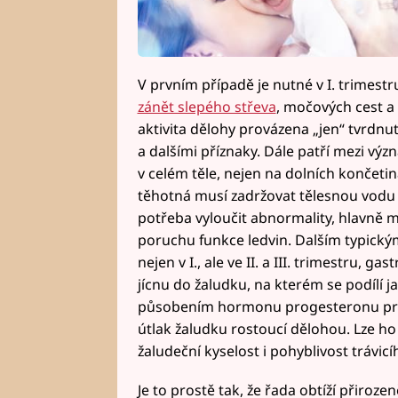
V prvním případě je nutné v I. trimestru
zánět slepého střeva
, močových cest a
aktivita dělohy provázena „jen“ tvrdnut
a dalšími příznaky. Dále patří mezi vý
v celém těle, nejen na dolních končetin
těhotná musí zadržovat tělesnou vodu 
potřeba vyloučit abnormality, hlavně ma
poruchu funkce ledvin. Dalším typick
nejen v I., ale ve II. a III. trimestru, g
jícnu do žaludku, na kterém se podílí j
působením hormonu progesteronu pr
útlak žaludku rostoucí dělohou. Lze ho
žaludeční kyselost i pohyblivost trávic
Je to prostě tak, že řada obtíží přiroz