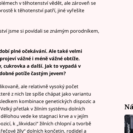
lémech v těhotenství vědět, ale zároveň se
rostě k těhotenství patří, jiné vyřešíte
ství jsme si povídali se známým porodníkem,
dobí plné očekávání. Ale také velmi
 projeví vážné i méně vážné obtíže.
y, cukrovka a další. Jak to vypadá v
dobné potíže častým jevem?
ikovaně, ale relativně vysoký počet
eré z nich lze spíše chápat jako variantu
ůsledkem kombinace genetických dispozic a
Ná
Velký přetlak v žilním systému dolních
dělohou vede ke stagnaci krve a v jejím
icí, k „likvidaci“ žilních chlopní a tvorbě
ečové žíly“ dolních končetin, rodidel a