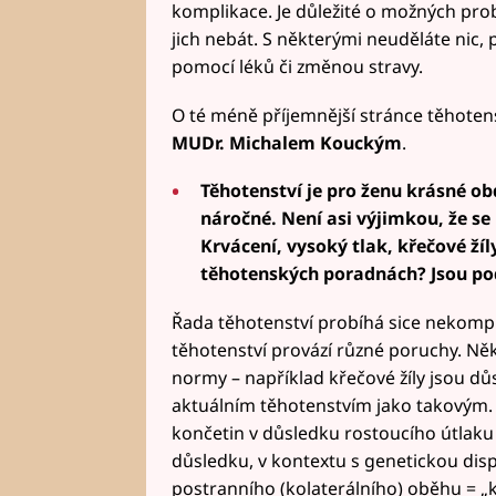
komplikace. Je důležité o možných prob
jich nebát. S některými neuděláte nic, p
pomocí léků či změnou stravy.
O té méně příjemnější stránce těhoten
MUDr. Michalem Kouckým
.
Těhotenství je pro ženu krásné ob
náročné. Není asi výjimkou, že se
Krvácení, vysoký tlak, křečové žíl
těhotenských poradnách? Jsou po
Řada těhotenství probíhá sice nekompl
těhotenství provází různé poruchy. Někt
normy – například křečové žíly jsou d
aktuálním těhotenstvím jako takovým. 
končetin v důsledku rostoucího útlaku 
důsledku, v kontextu s genetickou dispoz
postranního (kolaterálního) oběhu = „kř