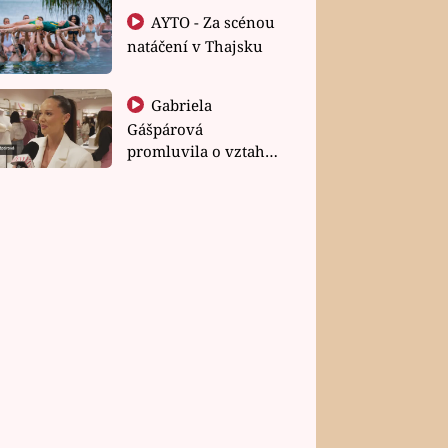
AYTO - Za scénou
natáčení v Thajsku
Gabriela
Gášpárová
promluvila o vztahu
a zakládání rodiny