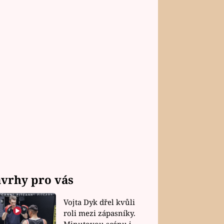
vrhy pro vás
Vojta Dyk dřel kvůli
roli mezi zápasníky.
Minutovou scénu jel