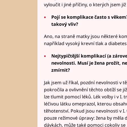
vyloučit i jiné příčiny, o kterých jsem již
Pojí se komplikace často s věkem
takový vliv?
Ano, na straně matky jsou některé komp
například vysoký krevní tlak a diabetes
Nejtypičtější komplikací (a zárove
nevolnosti. Musí je žena prožít, n
zmírnit?
Jak jsem už říkal, pozdní nevolnosti v 
pokročila a ovlivnění těchto obtíží se již
lze tlumit pomocí léků. Lék volby i v I.
léčivou látku omeprazol, kterou obsahu
těhotenství. Pokud jsou nevolnosti v I.
pouze režimové úpravy: žena by měla do
dávkách, může také pomoci cokoliv se z