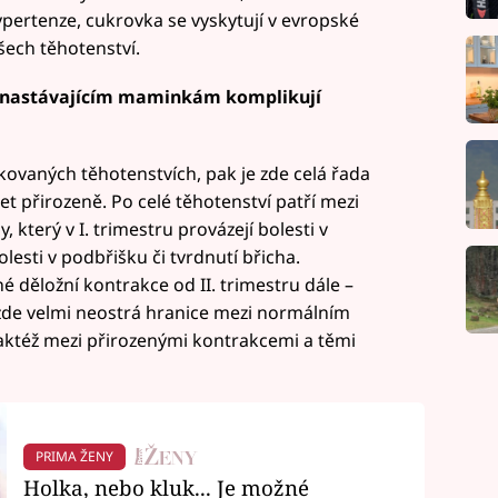
pertenze, cukrovka se vyskytují v evropské
šech těhotenství.
m nastávajícím maminkám komplikují
vaných těhotenstvích, pak je zde celá řada
t přirozeně. Po celé těhotenství patří mezi
 který v I. trimestru provázejí bolesti v
olesti v podbřišku či tvrdnutí břicha.
é děložní kontrakce od II. trimestru dále –
 zde velmi neostrá hranice mezi normálním
aktéž mezi přirozenými kontrakcemi a těmi
PRIMA ŽENY
Holka, nebo kluk... Je možné