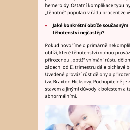
hemeroidy. Ostatní komplikace typu hy
„těhotné“ populaci v řádu procent ze v
Jaké konkrétní obtíže současný
těhotenství nejčastěji?
Pokud hovoříme o primárně nekompliko
obtíží, které těhotenství mohou prováze
přirozenou „obtíž“ vnímání růstu dělohy,
zádech, od II. trimestru dále pichlavé b
Uvedené provází růst dělohy a přirozen
tzv. Braxton Hicksovy. Pochopitelně je
stavem a jinými důvody k bolestem a t
abnormálními.