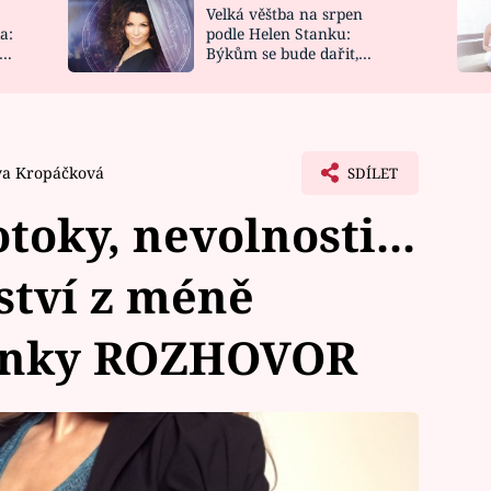
Velká věštba na srpen
NOVINKY
ZAHRADA
a:
podle Helen Stanku:
y
Býkům se bude dařit,
VIDEORECEPTY
DESIGN
Vodnáře čeká jízda
va Kropáčková
SDÍLET
otoky, nevolnosti...
ství z méně
ránky ROZHOVOR