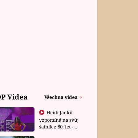
P Videa
Všechna videa
Heidi Janků
vzpomíná na svůj
šatník z 80. let -
Shopaholičky