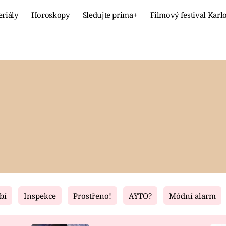
eriály
Horoskopy
Sledujte prima+
Filmový festival Karl
Celebrity
Recept
MÓDA A KRÁSA
HLAVNÍ JÍ
VZTAHY A SEX
SLADKÉ
PRIMA MAMINKA
ZDRAVÉ
bí
Inspekce
Prostřeno!
AYTO?
Módní alarm
Fresh
Living
RECEPTY
BYDLENÍ