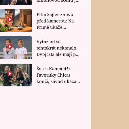
bez dubla
Filip Sajler znovu
před kamerou: Na
Primě ukáže
poctivou kuchyni i
rychlé recepty
Vyřazení se
tentokrát nekonalo.
Dvojčata ale mají po
uzavření třetí etapy
závodu nůž na krku
Šok v Kambodži.
Favoritky Chicas
končí, závod ukázal
svou nejtvrdší tvář