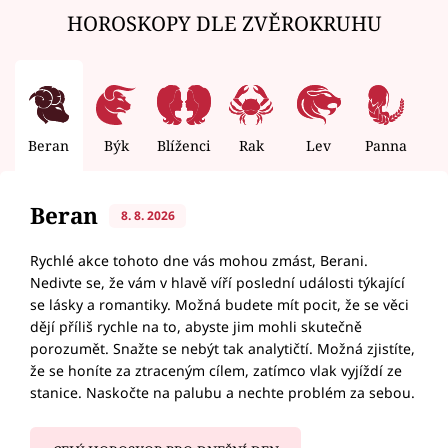
HOROSKOPY DLE ZVĚROKRUHU
Beran
Býk
Blíženci
Rak
Lev
Panna
V
Beran
8. 8. 2026
Rychlé akce tohoto dne vás mohou zmást, Berani.
Nedivte se, že vám v hlavě víří poslední události týkající
se lásky a romantiky. Možná budete mít pocit, že se věci
dějí příliš rychle na to, abyste jim mohli skutečně
porozumět. Snažte se nebýt tak analytičtí. Možná zjistíte,
že se honíte za ztraceným cílem, zatímco vlak vyjíždí ze
stanice. Naskočte na palubu a nechte problém za sebou.