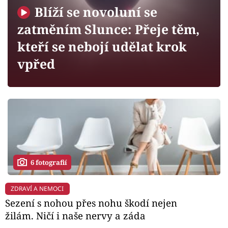
Horoskopy
Blíží se novoluní se
Sledujte prima+
zatměním Slunce: Přeje těm,
kteří se nebojí udělat krok
Filmový festival Karlovy Vary
vpřed
Pořady
Mámy sobě
Přihlášení
6 fotografií
Sledujte nás
ZDRAVÍ A NEMOCI
Sezení s nohou přes nohu škodí nejen
žilám. Ničí i naše nervy a záda