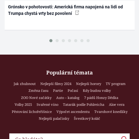
Grónsko v pohotovosti: Americká firma napojená na lidi od
Trumpa chystá vrty bez povolení
Populární témata
Jak zhubnout
Nejlepší filmy 2024
Nejlepší horory
TV program
Změna času
Partie
Počasí
Kdy budou volby
ZOO Nové začátky
Auto – katalog
7 pádů Honzy Dědka
Volby 2025
Svařené víno
Tatarák podle Pohlreicha
Aloe vera
Pěstování lichořeřišnice
Výpočet ascendentu
Tvarohové knedlíky
Nejlepší palačinky
Švestkový koláč