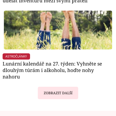
udělat inventuru mezi svými přáteli
ASTROČLÁNKY
Lunární kalendář na 27. týden: Vyhněte se
dlouhým túrám i alkoholu, hoďte nohy
nahoru
ZOBRAZIT DALŠÍ