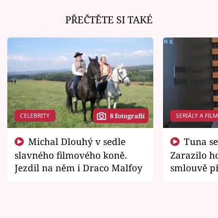
PŘEČTĚTE SI TAKÉ
CELEBRITY
SERIÁLY A FIL
8 fotografií
Michal Dlouhý v sedle
Tuna se chtěl vrátit domů.
slavného filmového koně.
Zarazilo ho
Jezdil na něm i Draco Malfoy
smlouvě př
zemřít