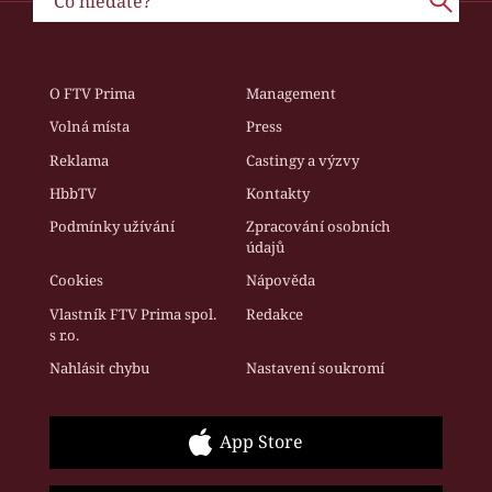
O FTV Prima
Management
Volná místa
Press
Reklama
Castingy a výzvy
HbbTV
Kontakty
Podmínky užívání
Zpracování osobních
údajů
Cookies
Nápověda
Vlastník FTV Prima spol.
Redakce
s r.o.
Nahlásit chybu
Nastavení soukromí
App Store