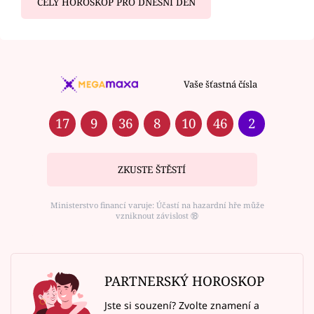
CELÝ HOROSKOP PRO DNEŠNÍ DEN
Vaše šťastná čísla
17
9
36
8
10
46
2
ZKUSTE ŠTĚSTÍ
Ministerstvo financí varuje: Účastí na hazardní hře může
vzniknout závislost ⑱
PARTNERSKÝ HOROSKOP
Jste si souzení? Zvolte znamení a