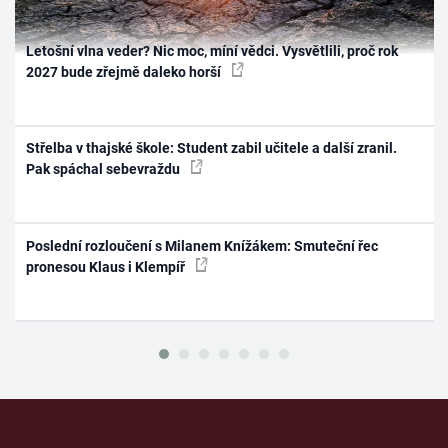
Letošní vlna veder? Nic moc, míní vědci. Vysvětlili, proč rok
2027 bude zřejmě daleko horší
Střelba v thajské škole: Student zabil učitele a další zranil.
Pak spáchal sebevraždu
Poslední rozloučení s Milanem Knížákem: Smuteční řec
pronesou Klaus i Klempíř