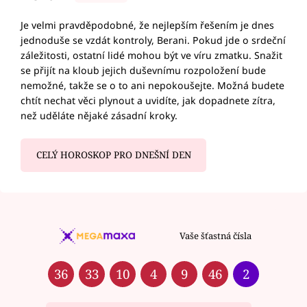
Je velmi pravděpodobné, že nejlepším řešením je dnes
jednoduše se vzdát kontroly, Berani. Pokud jde o srdeční
záležitosti, ostatní lidé mohou být ve víru zmatku. Snažit
se přijít na kloub jejich duševnímu rozpoložení bude
nemožné, takže se o to ani nepokoušejte. Možná budete
chtít nechat věci plynout a uvidíte, jak dopadnete zítra,
než uděláte nějaké zásadní kroky.
CELÝ HOROSKOP PRO DNEŠNÍ DEN
Vaše šťastná čísla
36
33
10
4
9
46
2