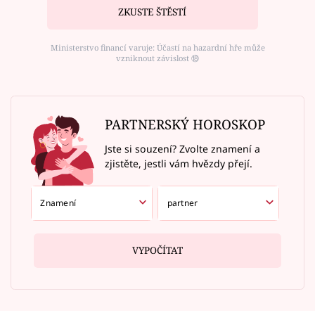
ZKUSTE ŠTĚSTÍ
Ministerstvo financí varuje: Účastí na hazardní hře může
vzniknout závislost ⑱
PARTNERSKÝ HOROSKOP
Jste si souzení? Zvolte znamení a
zjistěte, jestli vám hvězdy přejí.
VYPOČÍTAT