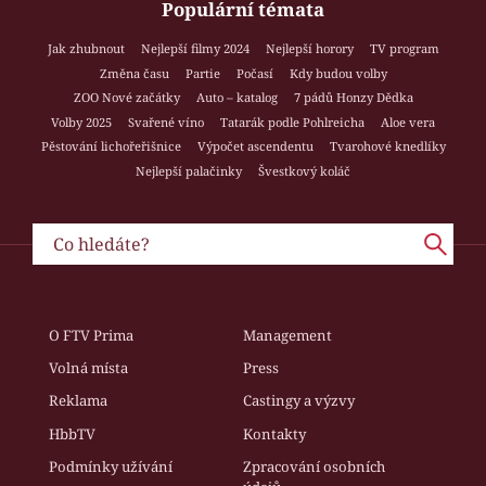
Populární témata
Jak zhubnout
Nejlepší filmy 2024
Nejlepší horory
TV program
Změna času
Partie
Počasí
Kdy budou volby
ZOO Nové začátky
Auto – katalog
7 pádů Honzy Dědka
Volby 2025
Svařené víno
Tatarák podle Pohlreicha
Aloe vera
Pěstování lichořeřišnice
Výpočet ascendentu
Tvarohové knedlíky
Nejlepší palačinky
Švestkový koláč
O FTV Prima
Management
Volná místa
Press
Reklama
Castingy a výzvy
HbbTV
Kontakty
Podmínky užívání
Zpracování osobních