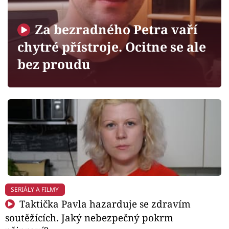
Horoskopy
Sledujte prima+
Za bezradného Petra vaří
chytré přístroje. Ocitne se ale
Filmový festival Karlovy Vary
bez proudu
Pořady
Mámy sobě
Přihlášení
Sledujte nás
SERIÁLY A FILMY
Taktička Pavla hazarduje se zdravím
soutěžících. Jaký nebezpečný pokrm