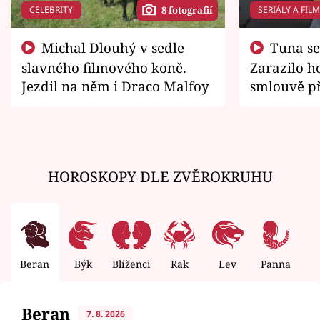
CELEBRITY
SERIÁLY A FIL
8 fotografií
Michal Dlouhý v sedle
Tuna se chtěl vrátit domů.
slavného filmového koně.
Zarazilo ho
Jezdil na něm i Draco Malfoy
smlouvě př
zemřít
HOROSKOPY DLE ZVĚROKRUHU
Beran
Býk
Blíženci
Rak
Lev
Panna
V
Beran
7. 8. 2026