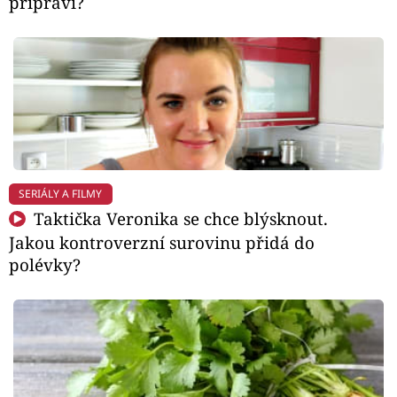
připraví?
SERIÁLY A FILMY
Taktička Veronika se chce blýsknout.
Jakou kontroverzní surovinu přidá do
polévky?