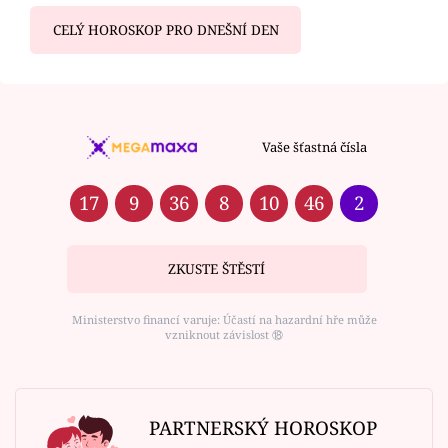
CELÝ HOROSKOP PRO DNEŠNÍ DEN
Vaše šťastná čísla
17
9
36
8
10
46
2
ZKUSTE ŠTĚSTÍ
Ministerstvo financí varuje: Účastí na hazardní hře může
vzniknout závislost ⑱
PARTNERSKÝ HOROSKOP