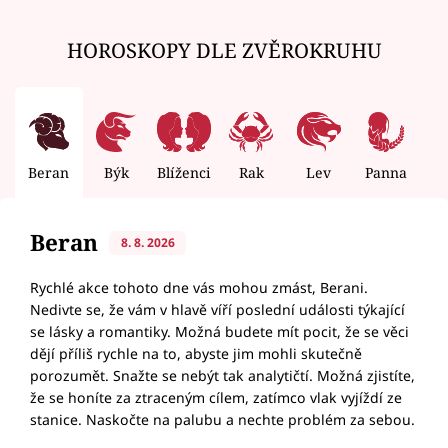
HOROSKOPY DLE ZVĚROKRUHU
Beran
Býk
Blíženci
Rak
Lev
Panna
V
Beran
8. 8. 2026
Rychlé akce tohoto dne vás mohou zmást, Berani.
Nedivte se, že vám v hlavě víří poslední události týkající
se lásky a romantiky. Možná budete mít pocit, že se věci
dějí příliš rychle na to, abyste jim mohli skutečně
porozumět. Snažte se nebýt tak analytičtí. Možná zjistíte,
že se honíte za ztraceným cílem, zatímco vlak vyjíždí ze
stanice. Naskočte na palubu a nechte problém za sebou.