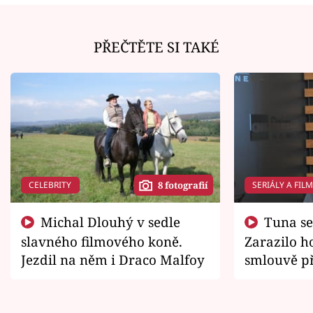
PŘEČTĚTE SI TAKÉ
CELEBRITY
SERIÁLY A FIL
8 fotografií
Michal Dlouhý v sedle
Tuna se chtěl vrátit domů.
slavného filmového koně.
Zarazilo ho
Jezdil na něm i Draco Malfoy
smlouvě př
zemřít