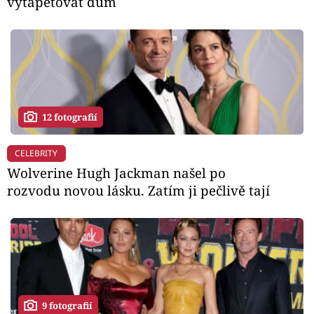
vytapetovat dům
12 fotografií
CELEBRITY
Wolverine Hugh Jackman našel po
rozvodu novou lásku. Zatím ji pečlivě tají
9 fotografií