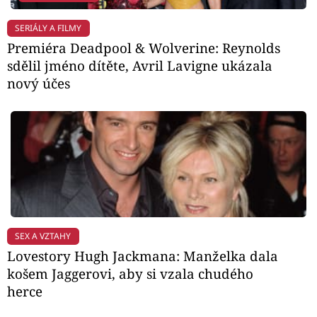
SERIÁLY A FILMY
Premiéra Deadpool & Wolverine: Reynolds
sdělil jméno dítěte, Avril Lavigne ukázala
nový účes
SEX A VZTAHY
Lovestory Hugh Jackmana: Manželka dala
košem Jaggerovi, aby si vzala chudého
herce