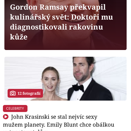
Horoskopy
Gordon Ramsay překvapil
Sledujte prima+
kulinářský svět: Doktoři mu
diagnostikovali rakovinu
Filmový festival Karlovy Vary
kůže
Pořady
Mámy sobě
Přihlášení
12 fotografií
Sledujte nás
CELEBRITY
John Krasinski se stal nejvíc sexy
mužem planety. Emily Blunt chce obálkou