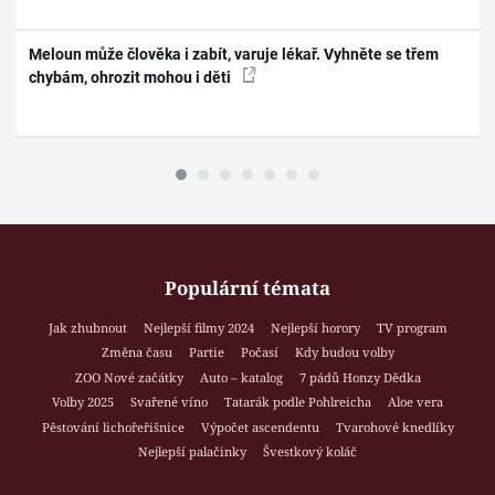
Meloun může člověka i zabít, varuje lékař. Vyhněte se třem
chybám, ohrozit mohou i děti
Populární témata
Jak zhubnout
Nejlepší filmy 2024
Nejlepší horory
TV program
Změna času
Partie
Počasí
Kdy budou volby
ZOO Nové začátky
Auto – katalog
7 pádů Honzy Dědka
Volby 2025
Svařené víno
Tatarák podle Pohlreicha
Aloe vera
Pěstování lichořeřišnice
Výpočet ascendentu
Tvarohové knedlíky
Nejlepší palačinky
Švestkový koláč