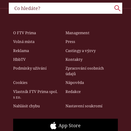
O FTV Prima
Management
Volná místa
Press
Reklama
Castingy a výzvy
HbbTV
Kontakty
Podmínky užívání
Zpracování osobních
údajů
Cookies
Nápověda
Vlastník FTV Prima spol.
Redakce
s r.o.
Nahlásit chybu
Nastavení soukromí
App Store