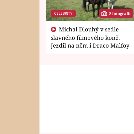
CELEBRITY
8 fotografií
Michal Dlouhý v sedle
slavného filmového koně.
Jezdil na něm i Draco Malfoy