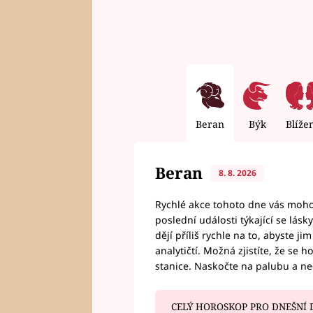
Beran
Býk
Blíže
Beran
8. 8. 2026
Rychlé akce tohoto dne vás mohou
poslední události týkající se lás
dějí příliš rychle na to, abyste 
analytičtí. Možná zjistíte, že se 
stanice. Naskočte na palubu a n
CELÝ HOROSKOP PRO DNEŠNÍ 