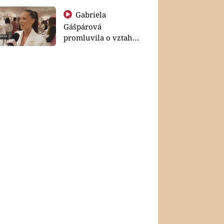
Gabriela
Gášpárová
promluvila o vztahu
a zakládání rodiny