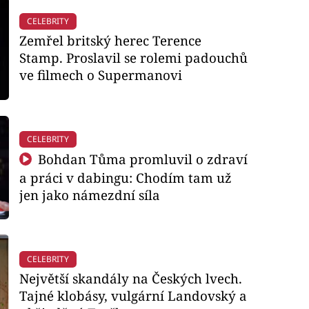
CELEBRITY
Zemřel britský herec Terence
Stamp. Proslavil se rolemi padouchů
ve filmech o Supermanovi
CELEBRITY
Bohdan Tůma promluvil o zdraví
a práci v dabingu: Chodím tam už
jen jako námezdní síla
CELEBRITY
Největší skandály na Českých lvech.
Tajné klobásy, vulgární Landovský a