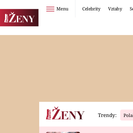
Menu
Celebrity
Vztahy
S
Seriály
Životní styl
ZOO
DIETY A HUBNUTÍ
PROSTŘENO!
CESTOVÁNÍ A
DOVOLENÁ
DUCH
ZDRAVÍ
Trendy:
Pola
Horoskopy
Video
ASTROČLÁNKY
SERIÁLY