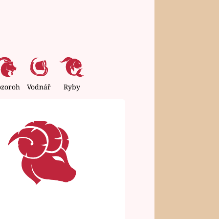
ozoroh
Vodnář
Ryby