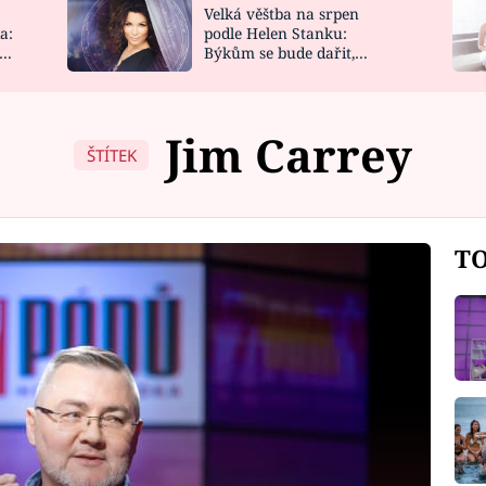
Velká věštba na srpen
NOVINKY
ZAHRADA
a:
podle Helen Stanku:
y
Býkům se bude dařit,
VIDEORECEPTY
DESIGN
Vodnáře čeká jízda
Jim Carrey
ŠTÍTEK
TO