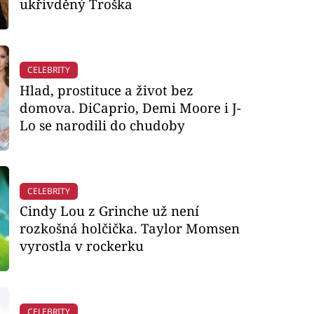
ukřivděný Troška
CELEBRITY
Hlad, prostituce a život bez
domova. DiCaprio, Demi Moore i J-
Lo se narodili do chudoby
CELEBRITY
Cindy Lou z Grinche už není
rozkošná holčička. Taylor Momsen
vyrostla v rockerku
CELEBRITY