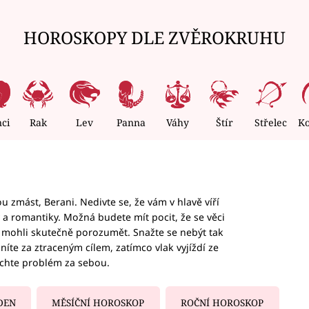
HOROSKOPY DLE ZVĚROKRUHU
nci
Rak
Lev
Panna
Váhy
Štír
Střelec
K
 zmást, Berani. Nedivte se, že vám v hlavě víří
ky a romantiky. Možná budete mít pocit, že se věci
jim mohli skutečně porozumět. Snažte se nebýt tak
honíte za ztraceným cílem, zatímco vlak vyjíždí ze
echte problém za sebou.
DEN
MĚSÍČNÍ HOROSKOP
ROČNÍ HOROSKOP