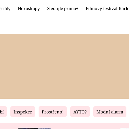
eriály
Horoskopy
Sledujte prima+
Filmový festival Karl
Celebrity
Recept
MÓDA A KRÁSA
HLAVNÍ JÍ
VZTAHY A SEX
SLADKÉ
PRIMA MAMINKA
ZDRAVÉ
bí
Inspekce
Prostřeno!
AYTO?
Módní alarm
Fresh
Living
RECEPTY
BYDLENÍ