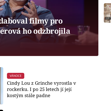
aboval filmy pro
erová ho odzbrojila
VÁNOCE
Cindy Lou z Grinche vyrostla v
rockerku. I po 25 letech jí její
kostým stále padne