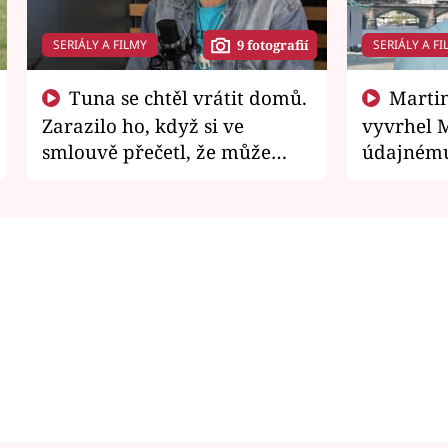
SERIÁLY A FILMY
SERIÁLY A FI
9 fotografií
Tuna se chtěl vrátit domů.
Martin Písařík jako
Zarazilo ho, když si ve
vyvrhel 
smlouvě přečetl, že může
údajnému
zemřít
je v nemil