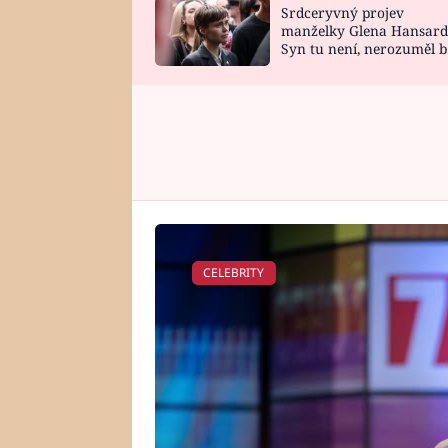
Srdceryvný projev
SNÁŘ
CELEBRITY
manželky Glena Hansard
Syn tu není, nerozuměl b
HOROSKOP NA
VAŘENÍ
tomu, vysvětlila
ROK 2023
CELEBRITY