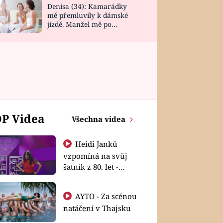
Denisa (34): Kamarádky
mě přemluvily k dámské
jízdě. Manžel mě po
návratu zaskočil
P Videa
Všechna videa
Heidi Janků
vzpomíná na svůj
šatník z 80. let -
Shopaholičky
AYTO - Za scénou
natáčení v Thajsku