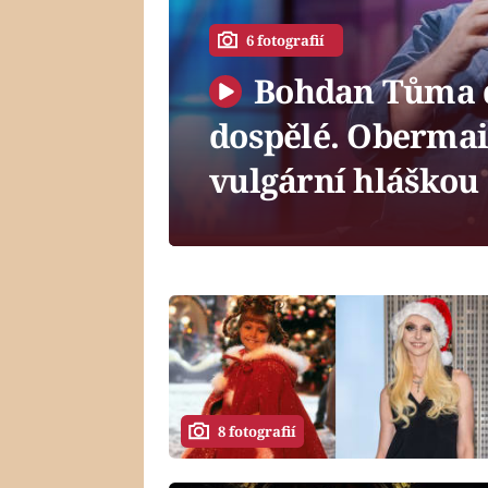
6 fotografií
Bohdan Tůma d
dospělé. Obermai
vulgární hláškou
8 fotografií