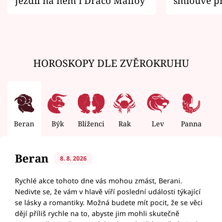
Jezdil na něm i Draco Malfoy
smlouvě př
zemřít
HOROSKOPY DLE ZVĚROKRUHU
Beran
Býk
Blíženci
Rak
Lev
Panna
V
Beran
8. 8. 2026
Rychlé akce tohoto dne vás mohou zmást, Berani.
Nedivte se, že vám v hlavě víří poslední události týkající
se lásky a romantiky. Možná budete mít pocit, že se věci
dějí příliš rychle na to, abyste jim mohli skutečně