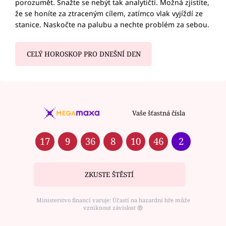
porozumět. Snažte se nebýt tak analytičtí. Možná zjistíte,
že se honíte za ztraceným cílem, zatímco vlak vyjíždí ze
stanice. Naskočte na palubu a nechte problém za sebou.
CELÝ HOROSKOP PRO DNEŠNÍ DEN
Vaše šťastná čísla
17
9
36
8
10
46
2
ZKUSTE ŠTĚSTÍ
Ministerstvo financí varuje: Účastí na hazardní hře může
vzniknout závislost ⑱