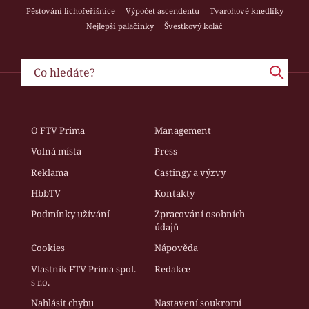
Pěstování lichořeřišnice
Výpočet ascendentu
Tvarohové knedlíky
Nejlepší palačinky
Švestkový koláč
O FTV Prima
Management
Volná místa
Press
Reklama
Castingy a výzvy
HbbTV
Kontakty
Podmínky užívání
Zpracování osobních
údajů
Cookies
Nápověda
Vlastník FTV Prima spol.
Redakce
s r.o.
Nahlásit chybu
Nastavení soukromí