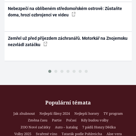
Nebezpečí na oblíbeném středomořském ostrově: Zůstaňte
doma, hrozí ozbrojenci ve videu
Zemřel už před příjezdem záchranářů. Motorkář na Znojemsku
nezvládl zatáčku
Populární témata
Jak zhubnout
Nejlepší filmy 2024
Nejlepší horory
TV program
Změna času
Partie
Počasí
Kdy budou volby
ZOO Nové začátky
Auto – katalog
7 pádů Honzy Dědka
Volby 2025
Svařené víno
Tatarák podle Pohlreicha
Aloe vera