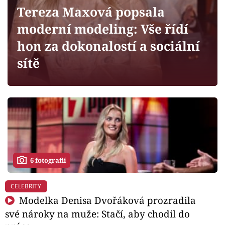
Horoskopy
Tereza Maxová popsala
Sledujte prima+
moderní modeling: Vše řídí
hon za dokonalostí a sociální
Filmový festival Karlovy Vary
sítě
Pořady
Mámy sobě
Přihlášení
6 fotografií
Sledujte nás
CELEBRITY
Modelka Denisa Dvořáková prozradila
své nároky na muže: Stačí, aby chodil do