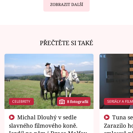
ZOBRAZIT DALŠÍ
PŘEČTĚTE SI TAKÉ
CELEBRITY
SERIÁLY A FIL
8 fotografií
Michal Dlouhý v sedle
Tuna se chtěl vrátit domů.
slavného filmového koně.
Zarazilo ho