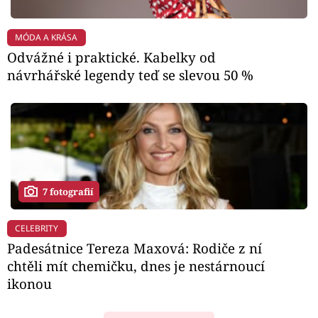
MÓDA A KRÁSA
Odvážné i praktické. Kabelky od
návrhářské legendy teď se slevou 50 %
7 fotografií
CELEBRITY
Padesátnice Tereza Maxová: Rodiče z ní
chtěli mít chemičku, dnes je nestárnoucí
ikonou