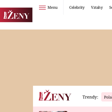
Menu
Celebrity
Vztahy
S
Seriály
Životní styl
ZOO
DIETY A HUBNUTÍ
PROSTŘENO!
CESTOVÁNÍ A
DOVOLENÁ
DUCH
ZDRAVÍ
Trendy:
Pola
Horoskopy
Video
ASTROČLÁNKY
SERIÁLY