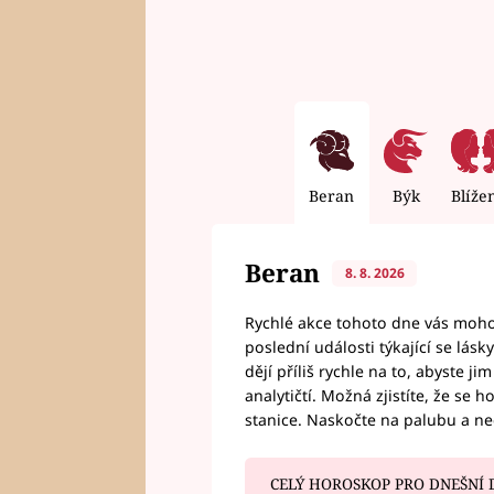
Beran
Býk
Blíže
Beran
8. 8. 2026
Rychlé akce tohoto dne vás mohou
poslední události týkající se lás
dějí příliš rychle na to, abyste 
analytičtí. Možná zjistíte, že se 
stanice. Naskočte na palubu a n
CELÝ HOROSKOP PRO DNEŠNÍ 