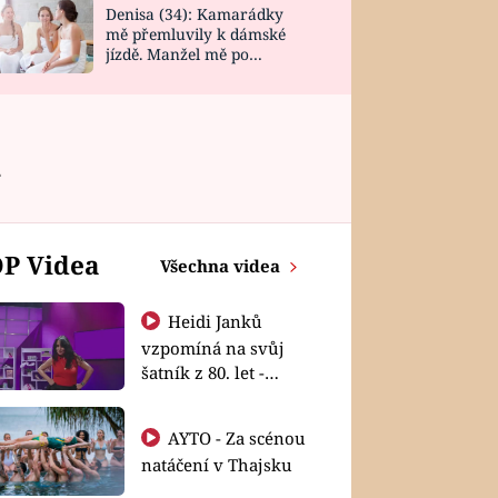
Denisa (34): Kamarádky
mě přemluvily k dámské
jízdě. Manžel mě po
návratu zaskočil
á
P Videa
Všechna videa
Heidi Janků
vzpomíná na svůj
šatník z 80. let -
Shopaholičky
AYTO - Za scénou
natáčení v Thajsku