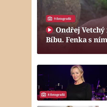
9 fotografií
Ondřej Vetchý 
Bíbu. Fenka s ním
8 fotografií