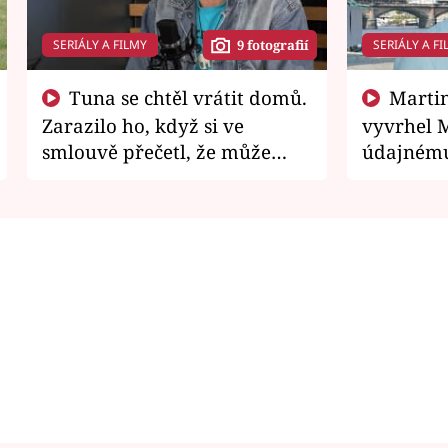
SERIÁLY A FILMY
SERIÁLY A FI
9 fotografií
Tuna se chtěl vrátit domů.
Martin Písařík jako
Zarazilo ho, když si ve
vyvrhel 
smlouvě přečetl, že může
údajnému
zemřít
je v nemil