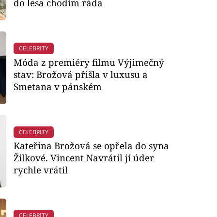
do lesa chodím ráda
CELEBRITY
Móda z premiéry filmu Výjimečný
stav: Brožová přišla v luxusu a
Smetana v pánském
CELEBRITY
Kateřina Brožová se opřela do syna
Žilkové. Vincent Navrátil jí úder
rychle vrátil
CELEBRITY