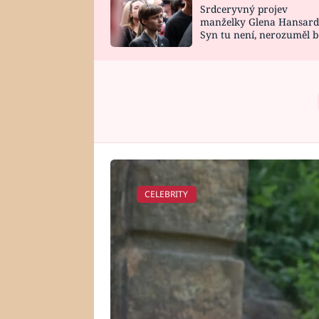
Srdceryvný projev
SNÁŘ
CELEBRITY
manželky Glena Hansard
Syn tu není, nerozuměl b
HOROSKOP NA
VAŘENÍ
tomu, vysvětlila
ROK 2023
CELEBRITY