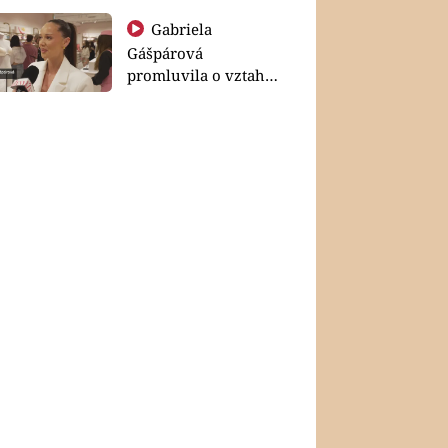
Gabriela
Gášpárová
promluvila o vztahu
a zakládání rodiny