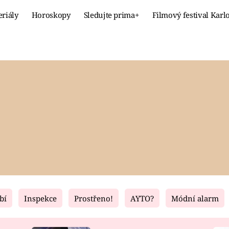
eriály
Horoskopy
Sledujte prima+
Filmový festival Karl
Celebrity
Recept
MÓDA A KRÁSA
HLAVNÍ JÍ
VZTAHY A SEX
SLADKÉ
PRIMA MAMINKA
ZDRAVÉ
bí
Inspekce
Prostřeno!
AYTO?
Módní alarm
Fresh
Living
RECEPTY
BYDLENÍ