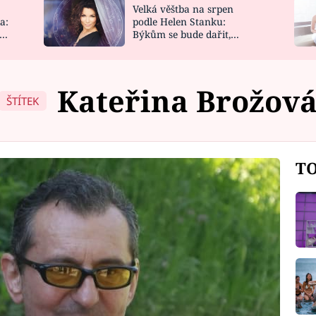
Velká věštba na srpen
NOVINKY
ZAHRADA
a:
podle Helen Stanku:
y
Býkům se bude dařit,
VIDEORECEPTY
DESIGN
Vodnáře čeká jízda
Kateřina Brožov
ŠTÍTEK
TO