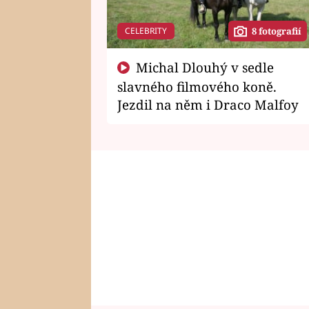
CELEBRITY
8 fotografií
Michal Dlouhý v sedle
slavného filmového koně.
Jezdil na něm i Draco Malfoy