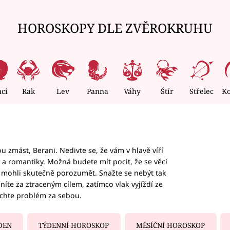
HOROSKOPY DLE ZVĚROKRUHU
nci
Rak
Lev
Panna
Váhy
Štír
Střelec
K
 zmást, Berani. Nedivte se, že vám v hlavě víří
ky a romantiky. Možná budete mít pocit, že se věci
jim mohli skutečně porozumět. Snažte se nebýt tak
honíte za ztraceným cílem, zatímco vlak vyjíždí ze
echte problém za sebou.
DEN
TÝDENNÍ HOROSKOP
MĚSÍČNÍ HOROSKOP