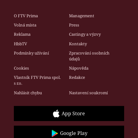
O FTV Prima
Management
Volná místa
Press
Reklama
Castingy a výzvy
HbbTV
Kontakty
Podmínky užívání
Zpracování osobních
údajů
Cookies
Nápověda
Vlastník FTV Prima spol.
Redakce
s r.o.
Nahlásit chybu
Nastavení soukromí
App Store
Google Play