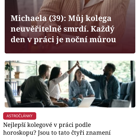
Horoskopy
Sledujte prima+
Michaela (39): Můj kolega
neuvěřitelně smrdí. Každý
Filmový festival Karlovy Vary
den v práci je noční můrou
Pořady
Mámy sobě
Přihlášení
Sledujte nás
ASTROČLÁNKY
Nejlepší kolegové v práci podle
horoskopu? Jsou to tato čtyři znamení