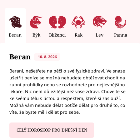
Beran
Býk
Blíženci
Rak
Lev
Panna
V
Beran
10. 8. 2026
Berani, nešetřete na péči o své fyzické zdraví. Ve snaze
ušetřit peníze se možná nebudete obtěžovat chodit na
zubní prohlídky nebo se rozhodnete pro nejlevnějšího
lékaře. Nic není důležitější než vaše zdraví. Chovejte se
ke svému tělu s úctou a respektem, které si zaslouží.
Možná vám nebude dělat potíže dělat pro druhé to, co
víte, že byste měli dělat pro sebe.
CELÝ HOROSKOP PRO DNEŠNÍ DEN