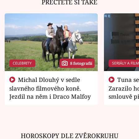
PŘEČTĚTE SI TAKÉ
CELEBRITY
SERIÁLY A FIL
8 fotografií
Michal Dlouhý v sedle
Tuna se chtěl vrátit domů.
slavného filmového koně.
Zarazilo ho
Jezdil na něm i Draco Malfoy
smlouvě př
zemřít
HOROSKOPY DLE ZVĚROKRUHU