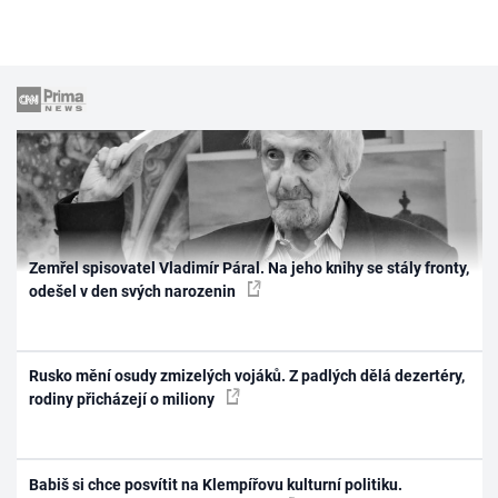
Zemřel spisovatel Vladimír Páral. Na jeho knihy se stály fronty,
odešel v den svých narozenin
Rusko mění osudy zmizelých vojáků. Z padlých dělá dezertéry,
rodiny přicházejí o miliony
Babiš si chce posvítit na Klempířovu kulturní politiku.