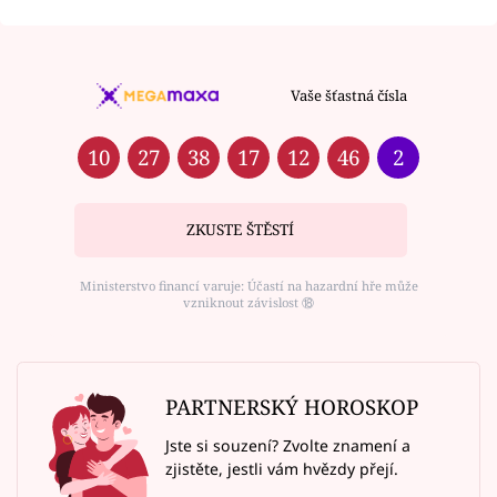
Vaše šťastná čísla
10
27
38
17
12
46
2
ZKUSTE ŠTĚSTÍ
Ministerstvo financí varuje: Účastí na hazardní hře může
vzniknout závislost ⑱
PARTNERSKÝ HOROSKOP
Jste si souzení? Zvolte znamení a
zjistěte, jestli vám hvězdy přejí.