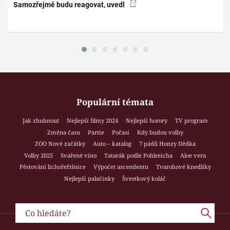
Samozřejmě budu reagovat, uvedl
Populární témata
Jak zhubnout
Nejlepší filmy 2024
Nejlepší horory
TV program
Změna času
Partie
Počasí
Kdy budou volby
ZOO Nové začátky
Auto – katalog
7 pádů Honzy Dědka
Volby 2025
Svařené víno
Tatarák podle Pohlreicha
Aloe vera
Pěstování lichořeřišnice
Výpočet ascendentu
Tvarohové knedlíky
Nejlepší palačinky
Švestkový koláč