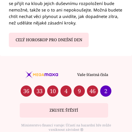
se přijít na kloub jejich duševnímu rozpoložení bude
nemožné, takže se o to ani nepokoušejte. Možná budete
chtít nechat věci plynout a uvidíte, jak dopadnete zítra,
než uděláte nějaké zásadní kroky.
CELÝ HOROSKOP PRO DNEŠNÍ DEN
Vaše šťastná čísla
36
33
10
4
9
46
2
ZKUSTE ŠTĚSTÍ
Ministerstvo financí varuje: Účastí na hazardní hře může
vzniknout závislost ⑱