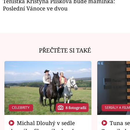
Tenistka Kristýna Plíšková bude maminka:
Poslední Vánoce ve dvou
PŘEČTĚTE SI TAKÉ
CELEBRITY
SERIÁLY A FIL
8 fotografií
Michal Dlouhý v sedle
Tuna se chtěl vrátit domů.