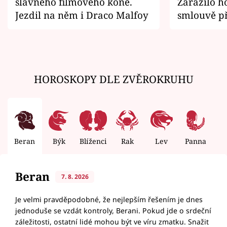
slavného filmového koně.
Zarazilo ho
Jezdil na něm i Draco Malfoy
smlouvě př
zemřít
HOROSKOPY DLE ZVĚROKRUHU
Beran
Býk
Blíženci
Rak
Lev
Panna
V
Beran
7. 8. 2026
Je velmi pravděpodobné, že nejlepším řešením je dnes
jednoduše se vzdát kontroly, Berani. Pokud jde o srdeční
záležitosti, ostatní lidé mohou být ve víru zmatku. Snažit