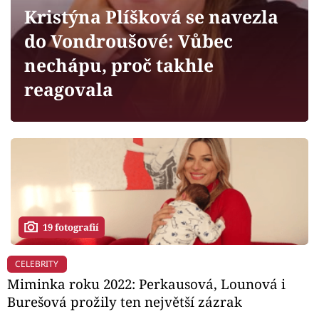
Horoskopy
Kristýna Plíšková se navezla
Sledujte prima+
do Vondroušové: Vůbec
nechápu, proč takhle
Filmový festival Karlovy Vary
reagovala
Pořady
Mámy sobě
Přihlášení
19 fotografií
Sledujte nás
CELEBRITY
Miminka roku 2022: Perkausová, Lounová i
Burešová prožily ten největší zázrak