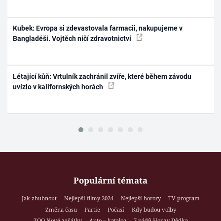
Kubek: Evropa si zdevastovala farmacii, nakupujeme v
Bangladéši. Vojtěch ničí zdravotnictví
Létající kůň: Vrtulník zachránil zvíře, které během závodu
uvízlo v kalifornských horách
Populární témata
Jak zhubnout
Nejlepší filmy 2024
Nejlepší horory
TV program
Změna času
Partie
Počasí
Kdy budou volby
ZOO Nové začátky
Auto – katalog
7 pádů Honzy Dědka