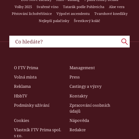
Volby 2025
Svařené víno
Tatarák podle Pohlreicha
Aloe vera
Pěstování lichořeřišnice
Výpočet ascendentu
Tvarohové knedlíky
Nejlepší palačinky
Švestkový koláč
O FTV Prima
Management
Volná místa
Press
Reklama
Castingy a výzvy
HbbTV
Kontakty
Podmínky užívání
Zpracování osobních
údajů
Cookies
Nápověda
Vlastník FTV Prima spol.
Redakce
s r.o.