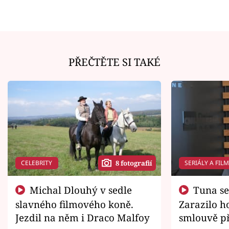
PŘEČTĚTE SI TAKÉ
CELEBRITY
SERIÁLY A FIL
8 fotografií
Michal Dlouhý v sedle
Tuna se chtěl vrátit domů.
slavného filmového koně.
Zarazilo ho
Jezdil na něm i Draco Malfoy
smlouvě př