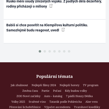
Rusko mění osudy zmizelých vojáků. Z padlých dělá dezertéry,
rodiny přicházejí o miliony
Babiš si chce posvítit na Klempířovu kulturní politiku.
Samozřejmě budu reagovat, uvedl
Populární témata
Jak zhubnout
Nejlepší filmy 2024
Nejlepší horory
TV program
Změna času
Partie
Počasí
Kdy budou volby
ZOO Nové začátky
Auto – katalog
7 pádů Honzy Dědka
Volby 2025
Svařené víno
Tatarák podle Pohlreicha
Aloe vera
Pěstování lichořeřišnice
Výpočet ascendentu
Tvarohové knedlíky