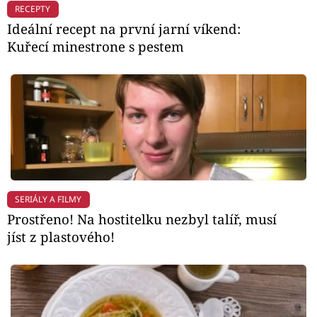
RECEPTY
Ideální recept na první jarní víkend:
Kuřecí minestrone s pestem
SERIÁLY A FILMY
Prostřeno! Na hostitelku nezbyl talíř, musí
jíst z plastového!