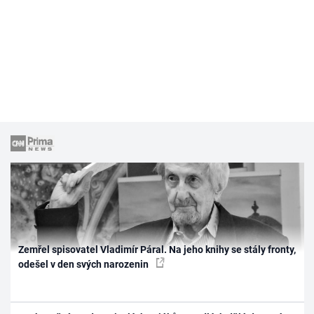
Zemřel spisovatel Vladimír Páral. Na jeho knihy se stály fronty,
odešel v den svých narozenin