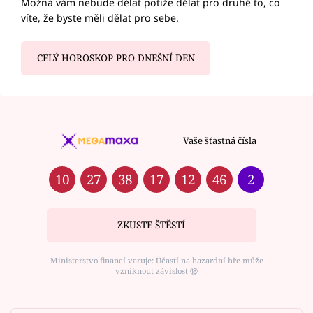
Možná vám nebude dělat potíže dělat pro druhé to, co
víte, že byste měli dělat pro sebe.
CELÝ HOROSKOP PRO DNEŠNÍ DEN
Vaše šťastná čísla
10
27
38
17
12
46
2
ZKUSTE ŠTĚSTÍ
Ministerstvo financí varuje: Účastí na hazardní hře může
vzniknout závislost ⑱