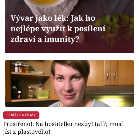
Horoskopy
Sledujte prima+
Vývar jako lék: Jak ho
nejlépe využít k posílení
Filmový festival Karlovy Vary
zdraví a imunity?
Pořady
Mámy sobě
Přihlášení
Sledujte nás
SERIÁLY A FILMY
Prostřeno!: Na hostitelku nezbyl talíř, musí
jíst z plastového!