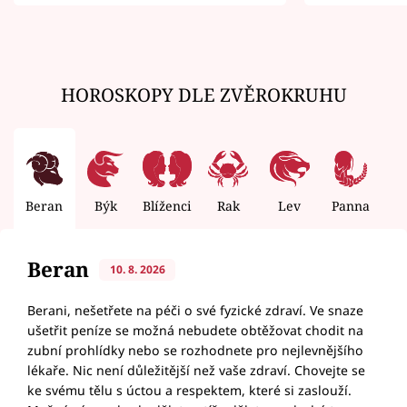
zemřít
HOROSKOPY DLE ZVĚROKRUHU
Beran
Býk
Blíženci
Rak
Lev
Panna
V
Beran
10. 8. 2026
Berani, nešetřete na péči o své fyzické zdraví. Ve snaze
ušetřit peníze se možná nebudete obtěžovat chodit na
zubní prohlídky nebo se rozhodnete pro nejlevnějšího
lékaře. Nic není důležitější než vaše zdraví. Chovejte se
ke svému tělu s úctou a respektem, které si zaslouží.