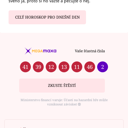
svého já, proto si ho važte a pečujte o něj.
CELÝ HOROSKOP PRO DNEŠNÍ DEN
Vaše šťastná čísla
41
39
12
13
11
46
2
ZKUSTE ŠTĚSTÍ
Ministerstvo financí varuje: Účastí na hazardní hře může
vzniknout závislost ⑱