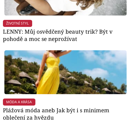
ŽIVOTNÍ STYL
LENNY: Můj osvědčený beauty trik? Být v
pohodě a moc se neprožívat
MÓDA A KRÁSA
Plážová móda aneb Jak být i s minimem
oblečení za hvězdu