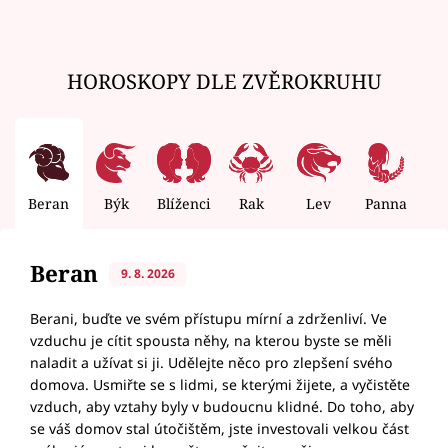
HOROSKOPY DLE ZVĚROKRUHU
Beran
Býk
Blíženci
Rak
Lev
Panna
V
Beran
9. 8. 2026
Berani, buďte ve svém přístupu mírní a zdrženliví. Ve
vzduchu je cítit spousta něhy, na kterou byste se měli
naladit a užívat si ji. Udělejte něco pro zlepšení svého
domova. Usmiřte se s lidmi, se kterými žijete, a vyčistěte
vzduch, aby vztahy byly v budoucnu klidné. Do toho, aby
se váš domov stal útočištěm, jste investovali velkou část