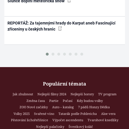
Slunce doplní meteorická show
REPORTÁŽ: Za tajemnými hrady do Karpat aneb Fascinující
zříceniny u českých hranic
Populární témata
Jak zhubnout
Nejlepší filmy 2024
Nejlepší horory
TV program
Změna času
Partie
Počasí
Kdy budou volby
ZOO Nové začátky
Auto – katalog
7 pádů Honzy Dědka
Volby 2025
Svařené víno
Tatarák podle Pohlreicha
Aloe vera
Pěstování lichořeřišnice
Výpočet ascendentu
Tvarohové knedlíky
Nejlepší palačinky
Švestkový koláč