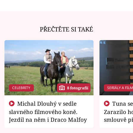
PŘEČTĚTE SI TAKÉ
CELEBRITY
SERIÁLY A FIL
8 fotografií
Michal Dlouhý v sedle
Tuna se chtěl vrátit domů.
slavného filmového koně.
Zarazilo ho
Jezdil na něm i Draco Malfoy
smlouvě př
zemřít