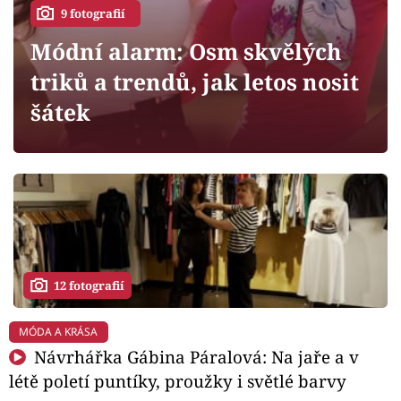
Horoskopy
9 fotografií
Sledujte prima+
Módní alarm: Osm skvělých
triků a trendů, jak letos nosit
Filmový festival Karlovy Vary
šátek
Pořady
Mámy sobě
Přihlášení
12 fotografií
Sledujte nás
MÓDA A KRÁSA
Návrhářka Gábina Páralová: Na jaře a v
létě poletí puntíky, proužky i světlé barvy