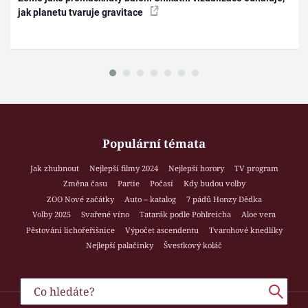
jak planetu tvaruje gravitace
Populární témata
Jak zhubnout
Nejlepší filmy 2024
Nejlepší horory
TV program
Změna času
Partie
Počasí
Kdy budou volby
ZOO Nové začátky
Auto – katalog
7 pádů Honzy Dědka
Volby 2025
Svařené víno
Tatarák podle Pohlreicha
Aloe vera
Pěstování lichořeřišnice
Výpočet ascendentu
Tvarohové knedlíky
Nejlepší palačinky
Švestkový koláč