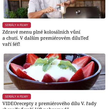
SERIÁLY A FILMY
Zdravé menu plné kolosálních vůní
a chutí. V dalším premiérovém díluTeď
vaří šéf!
SERIÁLY A FILMY
VIDEOrecepty z premiérového dílu V. řady