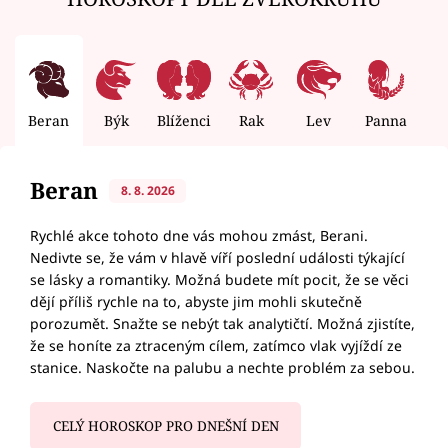
Beran
Býk
Blíženci
Rak
Lev
Panna
V
Beran
8. 8. 2026
Rychlé akce tohoto dne vás mohou zmást, Berani.
Nedivte se, že vám v hlavě víří poslední události týkající
se lásky a romantiky. Možná budete mít pocit, že se věci
dějí příliš rychle na to, abyste jim mohli skutečně
porozumět. Snažte se nebýt tak analytičtí. Možná zjistíte,
že se honíte za ztraceným cílem, zatímco vlak vyjíždí ze
stanice. Naskočte na palubu a nechte problém za sebou.
CELÝ HOROSKOP PRO DNEŠNÍ DEN