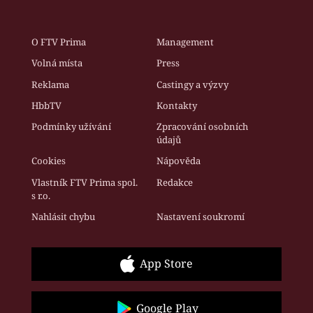
O FTV Prima
Management
Volná místa
Press
Reklama
Castingy a výzvy
HbbTV
Kontakty
Podmínky užívání
Zpracování osobních
údajů
Cookies
Nápověda
Vlastník FTV Prima spol.
Redakce
s r.o.
Nahlásit chybu
Nastavení soukromí
App Store
Google Play