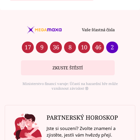
Vaše šťastná čísla
17
9
36
8
10
46
2
ZKUSTE ŠTĚSTÍ
Ministerstvo financí varuje: Účastí na hazardní hře může
vzniknout závislost ⑱
PARTNERSKÝ HOROSKOP
Jste si souzení? Zvolte znamení a
zjistěte, jestli vám hvězdy přejí.