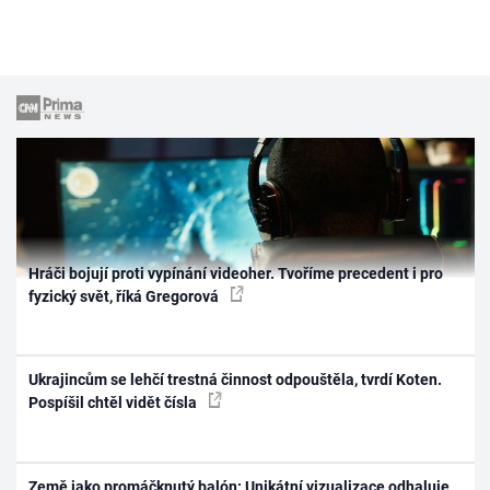
Hráči bojují proti vypínání videoher. Tvoříme precedent i pro
fyzický svět, říká Gregorová
Ukrajincům se lehčí trestná činnost odpouštěla, tvrdí Koten.
Pospíšil chtěl vidět čísla
Země jako promáčknutý balón: Unikátní vizualizace odhaluje,