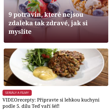
Horoskopy
Sledujte prima+
9 potravin, které nejsou
zdaleka tak zdravé, jak si
Filmový festival Karlovy Vary
myslíte
Pořady
Mámy sobě
Přihlášení
Sledujte nás
SERIÁLY A FILMY
VIDEOrecepty: Připravte si lehkou kuchyni
podle 5. dílu Teď vaří šéf!