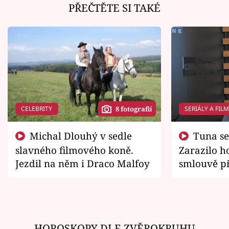
PŘEČTĚTE SI TAKÉ
CELEBRITY
SERIÁLY A FIL
8 fotografií
Michal Dlouhý v sedle
Tuna se chtěl vrátit domů.
slavného filmového koně.
Zarazilo ho
Jezdil na něm i Draco Malfoy
smlouvě př
zemřít
HOROSKOPY DLE ZVĚROKRUHU