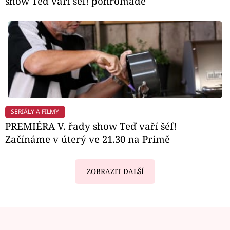
show Teď vaří šéf! pohromadě
SERIÁLY A FILMY
PREMIÉRA V. řady show Teď vaří šéf!
Začínáme v úterý ve 21.30 na Primě
ZOBRAZIT DALŠÍ