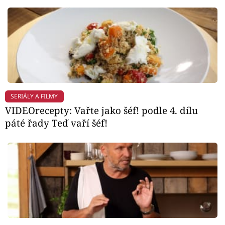
SERIÁLY A FILMY
VIDEOrecepty: Vařte jako šéf! podle 4. dílu
páté řady Teď vaří šéf!