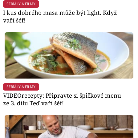
SERIÁLY A FILMY
I kus dobrého masa může být light. Když
vaří šéf!
SERIÁLY A FILMY
VIDEOrecepty: Připravte si špičkové menu
ze 3. dílu Teď vaří šéf!