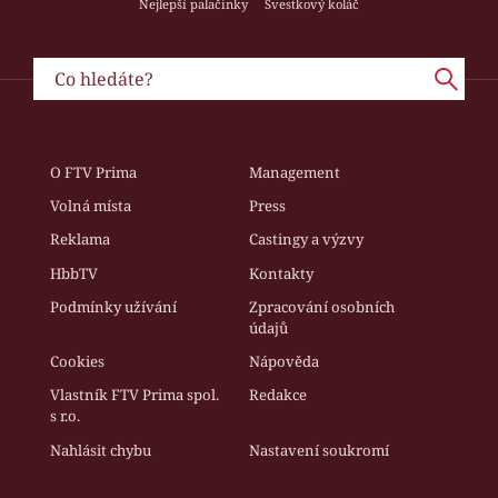
Nejlepší palačinky
Švestkový koláč
O FTV Prima
Management
Volná místa
Press
Reklama
Castingy a výzvy
HbbTV
Kontakty
Podmínky užívání
Zpracování osobních
údajů
Cookies
Nápověda
Vlastník FTV Prima spol.
Redakce
s r.o.
Nahlásit chybu
Nastavení soukromí