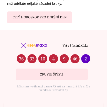
než uděláte nějaké zásadní kroky.
CELÝ HOROSKOP PRO DNEŠNÍ DEN
Vaše šťastná čísla
36
33
10
4
9
46
2
ZKUSTE ŠTĚSTÍ
Ministerstvo financí varuje: Účastí na hazardní hře může
vzniknout závislost ⑱