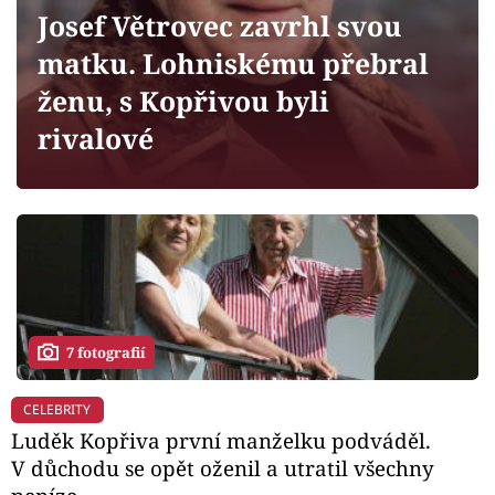
Horoskopy
Josef Větrovec zavrhl svou
Sledujte prima+
matku. Lohniskému přebral
ženu, s Kopřivou byli
Filmový festival Karlovy Vary
rivalové
Pořady
Mámy sobě
Přihlášení
7 fotografií
Sledujte nás
CELEBRITY
Luděk Kopřiva první manželku podváděl.
V důchodu se opět oženil a utratil všechny