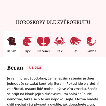
HOROSKOPY DLE ZVĚROKRUHU
Beran
Býk
Blíženci
Rak
Lev
Panna
V
Beran
7. 8. 2026
Je velmi pravděpodobné, že nejlepším řešením je dnes
jednoduše se vzdát kontroly, Berani. Pokud jde o srdeční
záležitosti, ostatní lidé mohou být ve víru zmatku. Snažit
se přijít na kloub jejich duševnímu rozpoložení bude
nemožné, takže se o to ani nepokoušejte. Možná budete
chtít nechat věci plynout a uvidíte, jak dopadnete zítra,