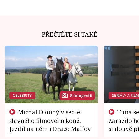
PŘEČTĚTE SI TAKÉ
CELEBRITY
SERIÁLY A FIL
8 fotografií
Michal Dlouhý v sedle
Tuna se chtěl vrátit domů.
slavného filmového koně.
Zarazilo ho
Jezdil na něm i Draco Malfoy
smlouvě př
zemřít