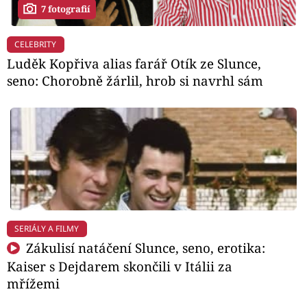
7 fotografií
CELEBRITY
Luděk Kopřiva alias farář Otík ze Slunce,
seno: Chorobně žárlil, hrob si navrhl sám
SERIÁLY A FILMY
Zákulisí natáčení Slunce, seno, erotika:
Kaiser s Dejdarem skončili v Itálii za
mřížemi