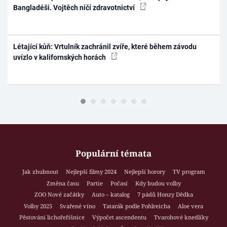
Bangladéši. Vojtěch ničí zdravotnictví
Létající kůň: Vrtulník zachránil zvíře, které během závodu
uvízlo v kalifornských horách
Populární témata
Jak zhubnout
Nejlepší filmy 2024
Nejlepší horory
TV program
Změna času
Partie
Počasí
Kdy budou volby
ZOO Nové začátky
Auto – katalog
7 pádů Honzy Dědka
Volby 2025
Svařené víno
Tatarák podle Pohlreicha
Aloe vera
Pěstování lichořeřišnice
Výpočet ascendentu
Tvarohové knedlíky