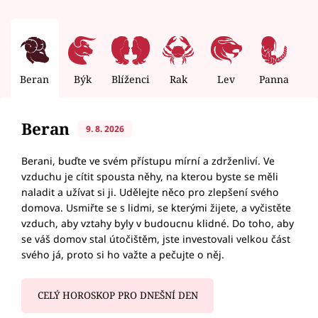
Beran
Býk
Blíženci
Rak
Lev
Panna
V
Beran
9. 8. 2026
Berani, buďte ve svém přístupu mírní a zdrženliví. Ve
vzduchu je cítit spousta něhy, na kterou byste se měli
naladit a užívat si ji. Udělejte něco pro zlepšení svého
domova. Usmiřte se s lidmi, se kterými žijete, a vyčistěte
vzduch, aby vztahy byly v budoucnu klidné. Do toho, aby
se váš domov stal útočištěm, jste investovali velkou část
svého já, proto si ho važte a pečujte o něj.
CELÝ HOROSKOP PRO DNEŠNÍ DEN