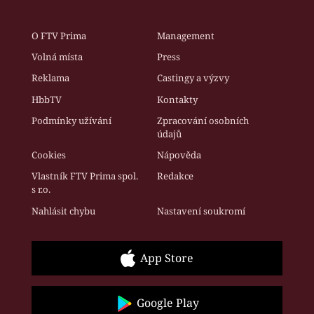
O FTV Prima
Management
Volná místa
Press
Reklama
Castingy a výzvy
HbbTV
Kontakty
Podmínky užívání
Zpracování osobních
údajů
Cookies
Nápověda
Vlastník FTV Prima spol.
Redakce
s r.o.
Nahlásit chybu
Nastavení soukromí
App Store
Google Play