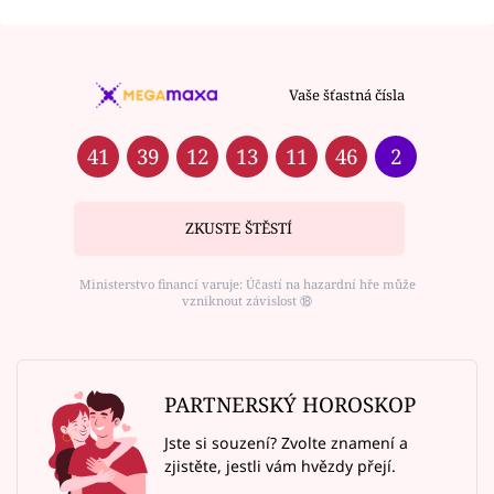
Vaše šťastná čísla
41
39
12
13
11
46
2
ZKUSTE ŠTĚSTÍ
Ministerstvo financí varuje: Účastí na hazardní hře může
vzniknout závislost ⑱
PARTNERSKÝ HOROSKOP
Jste si souzení? Zvolte znamení a
zjistěte, jestli vám hvězdy přejí.