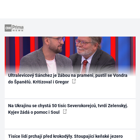
Ultralevicový Sánchez je žábou na prameni, pustil se Vondra
do Španělů. Kritizoval i Gregor
Na Ukrajinu se chystá 50 tisíc Severokorejců, tvrdí Zelenskyj.
Kyjev žádá o pomoc i Soul
Tisíce lidí prchají před krokodýly. Stoupající keňské jezero