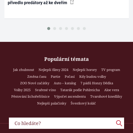
přivedlo predátory až ke dveřím
Populární témata
Jak zhubnout
Nejlepší filmy 2024
Nejlepší horory
TV program
Změna času
Partie
Počasí
Kdy budou volby
ZOO Nové začátky
Auto – katalog
7 pádů Honzy Dědka
Volby 2025
Svařené víno
Tatarák podle Pohlreicha
Aloe vera
Pěstování lichořeřišnice
Výpočet ascendentu
Tvarohové knedlíky
Nejlepší palačinky
Švestkový koláč