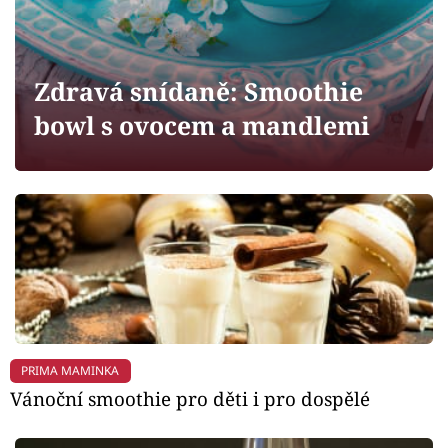
Horoskopy
Sledujte prima+
Zdravá snídaně: Smoothie
Filmový festival Karlovy Vary
bowl s ovocem a mandlemi
Pořady
Mámy sobě
Přihlášení
Sledujte nás
PRIMA MAMINKA
Vánoční smoothie pro děti i pro dospělé