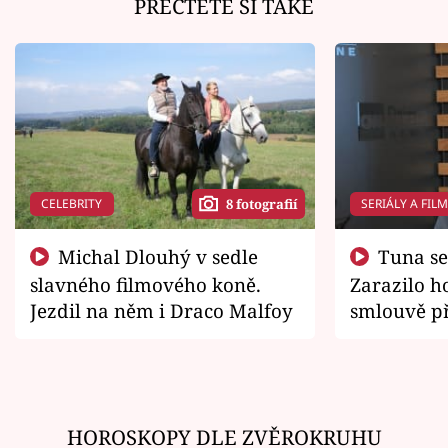
PŘEČTĚTE SI TAKÉ
CELEBRITY
SERIÁLY A FIL
8 fotografií
Michal Dlouhý v sedle
Tuna se chtěl vrátit domů.
slavného filmového koně.
Zarazilo ho
Jezdil na něm i Draco Malfoy
smlouvě př
zemřít
HOROSKOPY DLE ZVĚROKRUHU