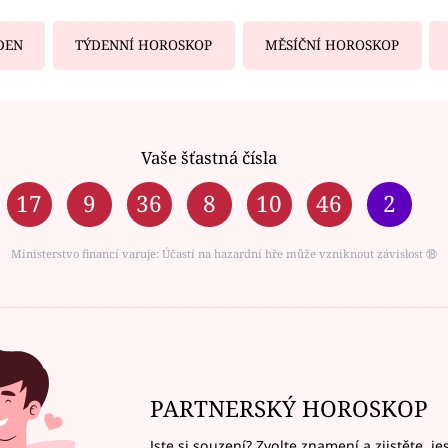
DEN
TÝDENNÍ HOROSKOP
MĚSÍČNÍ HOROSKOP
Vaše šťastná čísla
17
9
36
8
10
46
2
Ministerstvo financí varuje: Účastí na hazardní hře může vzniknout závislost ⑱
PARTNERSKÝ HOROSKOP
Jste si souzení? Zvolte znamení a zjistěte, je