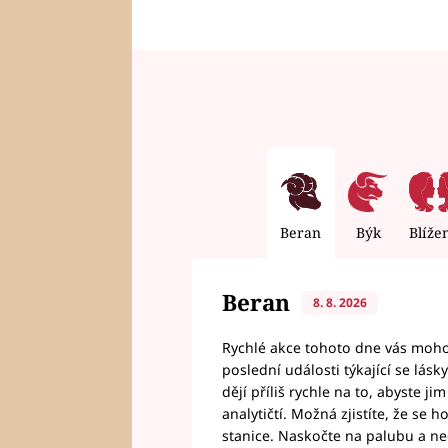
Beran
Býk
Blíže
Beran
8. 8. 2026
Rychlé akce tohoto dne vás mohou
poslední události týkající se lás
dějí příliš rychle na to, abyste 
analytičtí. Možná zjistíte, že se 
stanice. Naskočte na palubu a n