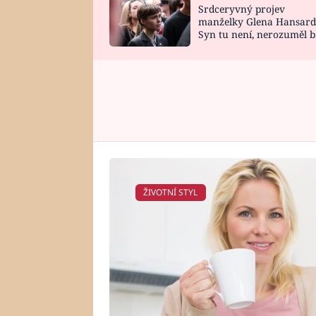
Srdceryvný projev
SNÁŘ
CELEBRITY
manželky Glena Hansard
Syn tu není, nerozuměl b
HOROSKOP NA
VAŘENÍ
tomu, vysvětlila
ROK 2023
ŽIVOTNÍ STYL