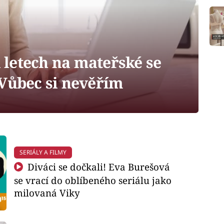
i letech na mateřské se
 Vůbec si nevěřím
SERIÁLY A FILMY
Diváci se dočkali! Eva Burešová
se vrací do oblíbeného seriálu jako
milovaná Viky