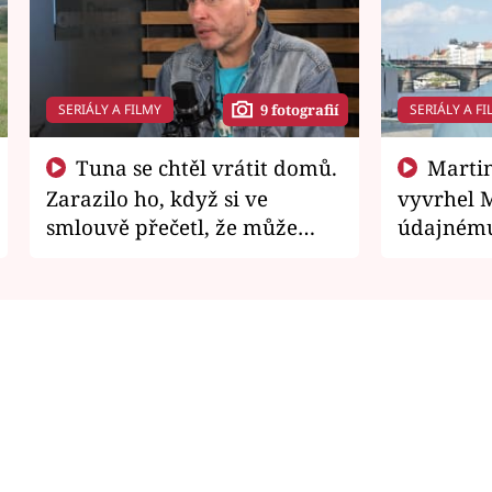
SERIÁLY A FILMY
SERIÁLY A FI
9 fotografií
Tuna se chtěl vrátit domů.
Martin Písařík jako
Zarazilo ho, když si ve
vyvrhel 
smlouvě přečetl, že může
údajnému
zemřít
je v nemil