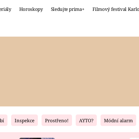
eriály
Horoskopy
Sledujte prima+
Filmový festival Karl
Celebrity
Recept
MÓDA A KRÁSA
HLAVNÍ JÍ
VZTAHY A SEX
SLADKÉ
PRIMA MAMINKA
ZDRAVÉ
bí
Inspekce
Prostřeno!
AYTO?
Módní alarm
Fresh
Living
RECEPTY
BYDLENÍ