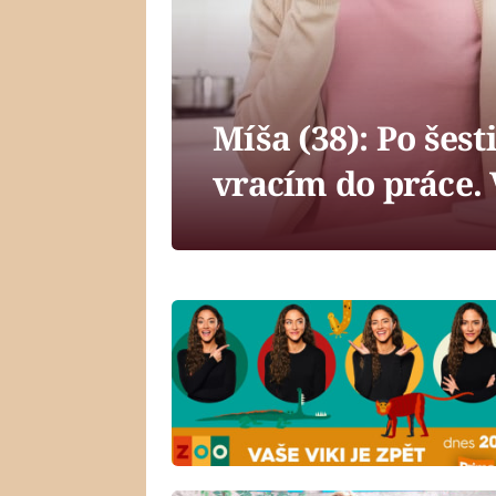
Míša (38): Po šest
vracím do práce.