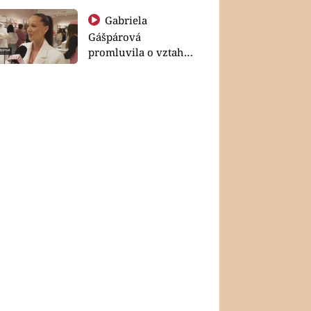
Gabriela
Gášpárová
promluvila o vztahu
a zakládání rodiny