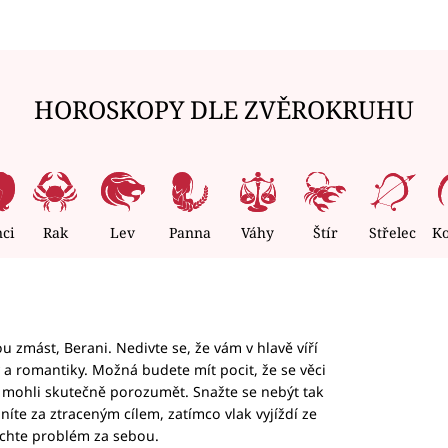
HOROSKOPY DLE ZVĚROKRUHU
nci
Rak
Lev
Panna
Váhy
Štír
Střelec
K
 zmást, Berani. Nedivte se, že vám v hlavě víří
ky a romantiky. Možná budete mít pocit, že se věci
jim mohli skutečně porozumět. Snažte se nebýt tak
honíte za ztraceným cílem, zatímco vlak vyjíždí ze
echte problém za sebou.