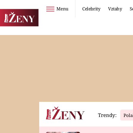
Menu
Celebrity
Vztahy
S
Seriály
Životní styl
ZOO
DIETY A HUBNUTÍ
PROSTŘENO!
CESTOVÁNÍ A
DOVOLENÁ
DUCH
ZDRAVÍ
Trendy:
Pola
Horoskopy
Video
ASTROČLÁNKY
SERIÁLY