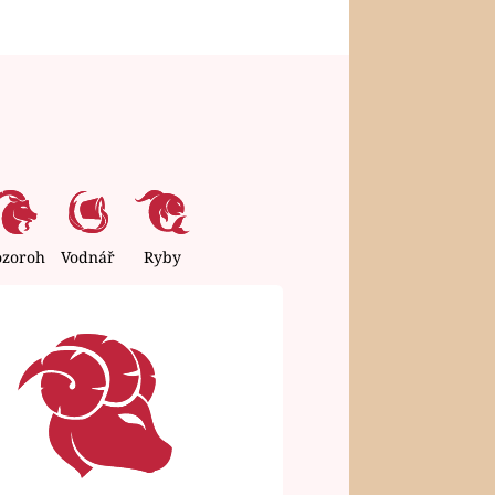
ozoroh
Vodnář
Ryby