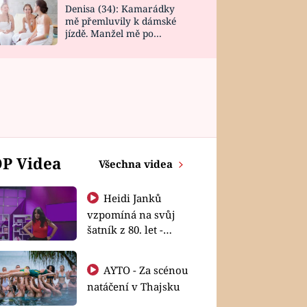
Denisa (34): Kamarádky
mě přemluvily k dámské
jízdě. Manžel mě po
návratu zaskočil
P Videa
Všechna videa
Heidi Janků
vzpomíná na svůj
šatník z 80. let -
Shopaholičky
AYTO - Za scénou
natáčení v Thajsku