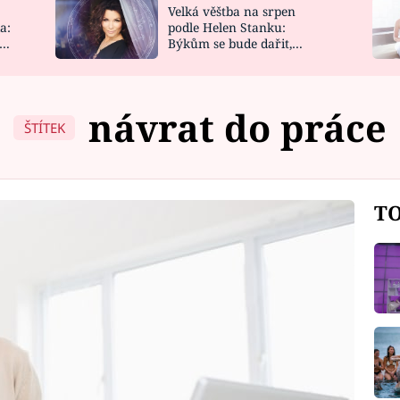
Velká věštba na srpen
NOVINKY
ZAHRADA
a:
podle Helen Stanku:
y
Býkům se bude dařit,
VIDEORECEPTY
DESIGN
Vodnáře čeká jízda
návrat do práce
ŠTÍTEK
TO