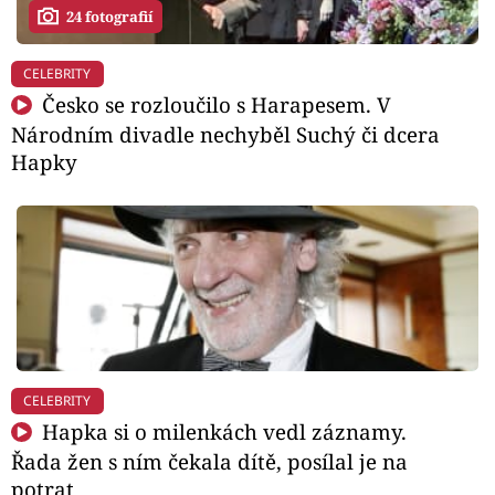
24 fotografií
CELEBRITY
Česko se rozloučilo s Harapesem. V
Národním divadle nechyběl Suchý či dcera
Hapky
CELEBRITY
Hapka si o milenkách vedl záznamy.
Řada žen s ním čekala dítě, posílal je na
potrat