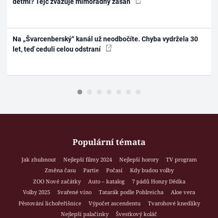
dětmi? Tejc zvažuje mimořádný zásah
Na „Švarcenberský“ kanál už neodbočíte. Chyba vydržela 30
let, teď ceduli celou odstraní
Populární témata
Jak zhubnout
Nejlepší filmy 2024
Nejlepší horory
TV program
Změna času
Partie
Počasí
Kdy budou volby
ZOO Nové začátky
Auto – katalog
7 pádů Honzy Dědka
Volby 2025
Svařené víno
Tatarák podle Pohlreicha
Aloe vera
Pěstování lichořeřišnice
Výpočet ascendentu
Tvarohové knedlíky
Nejlepší palačinky
Švestkový koláč